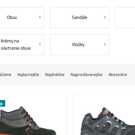
Obuv
Sandále
Krémy na
Vložky
ošetrenie obuvi
účame
Najlacnejšie
Najdrahšie
Najpredávanejšie
Abecedne
ip