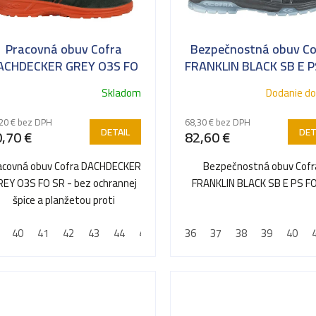
Pracovná obuv Cofra
Bezpečnostná obuv Co
ACHDECKER GREY O3S FO
FRANKLIN BLACK SB E P
SR
Pokrývačská obuv
SR
Skladom
Dodanie do
20 € bez DPH
68,30 € bez DPH
DETAIL
DET
,70 €
82,60 €
acovná obuv Cofra DACHDECKER
Bezpečnostná obuv Cofr
REY O3S FO SR - bez ochrannej
FRANKLIN BLACK SB E PS F
špice a planžetou proti
prepichnutiu
40
41
42
43
44
45
46
36
47
37
48
38
39
40