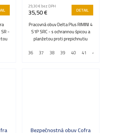
29,30 € bez DPH
AIL
DETAIL
35,50 €
ra
Pracovná obuv Delta Plus RIMINI 4
 SR -
S1P SRC - s ochrannou špicou a
etou
planžetou proti prepichnutiu
36
37
38
39
40
41
42
43
44
45
fra
Bezpečnostná obuv Cofra