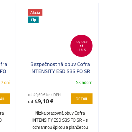
Akcia
Tip
56,50 €
až
–13 %
fra
Bezpečnostná obuv Cofra
 FO
INTENSITY ESD S3S FO SR
ltéry
 7 dní
Skladom
od 40,60 € bez DPH
AIL
DETAIL
49,10 €
od
ra
Nízka pracovná obuv Cofra
O
INTENSITY ESD S3S FO SR - s
ochrannou špicou a planžetou