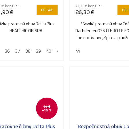
0 € bez DPH
71,30 € bez DPH
DETAIL
DET
,90 €
86,30 €
ízka pracovná obuv Delta Plus
Vysoká pracovná obuv Cof
HEALTHIC OB SRA
Dachdecker O3S CI HRO LG FO
bez ochrannej špice a planž
proti prepichnutiu
36
37
38
39
40
41
42
41
43
44
45
46
47
14 €
–15 %
racovné čižmy Delta Plus
Bezpečnostná obuv Co