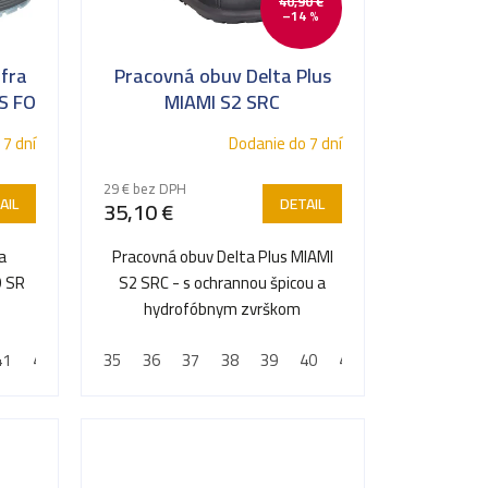
40,90 €
–14 %
fra
Pracovná obuv Delta Plus
S FO
MIAMI S2 SRC
 7 dní
Dodanie do 7 dní
29 € bez DPH
AIL
DETAIL
35,10 €
a
Pracovná obuv Delta Plus MIAMI
O SR
S2 SRC - s ochrannou špicou a
hydrofóbnym zvrškom
41
42
43
35
44
36
45
37
46
38
47
39
48
40
41
42
43
44