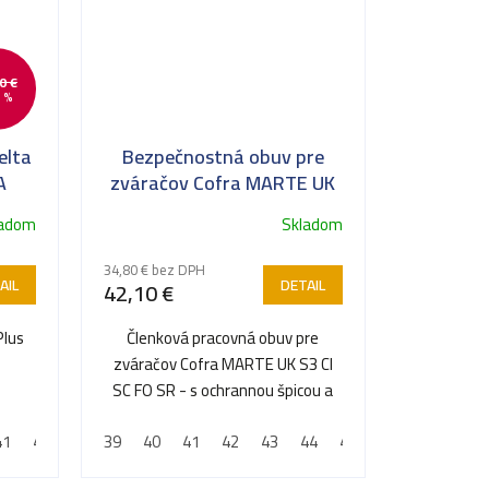
0 €
 %
elta
Bezpečnostná obuv pre
A
zváračov Cofra MARTE UK
S3 CI SC FO SR
ladom
Skladom
34,80 € bez DPH
AIL
DETAIL
42,10 €
Plus
Členková pracovná obuv pre
zváračov Cofra MARTE UK S3 CI
SC FO SR - s ochrannou špicou a
planžetou proti prepichnutiu
41
42
43
39
44
40
45
41
46
42
47
43
44
45
46
47