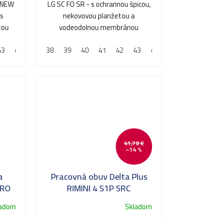
a NEW
LG SC FO SR - s ochrannou špicou,
 s
nekovovou planžetou a
tou
vodeodolnou membránou
43
44
45
38
46
39
47
40
48
41
42
43
44
45
46
47
41,70 €
–14 %
a
Pracovná obuv Delta Plus
HRO
RIMINI 4 S1P SRC
ladom
Skladom