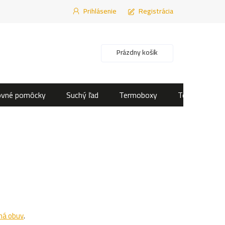
Prihlásenie
Registrácia
Nákupný košík
Prázdny košík
ovné pomôcky
Suchý ľad
Termoboxy
Termotašky
ná obuv
.