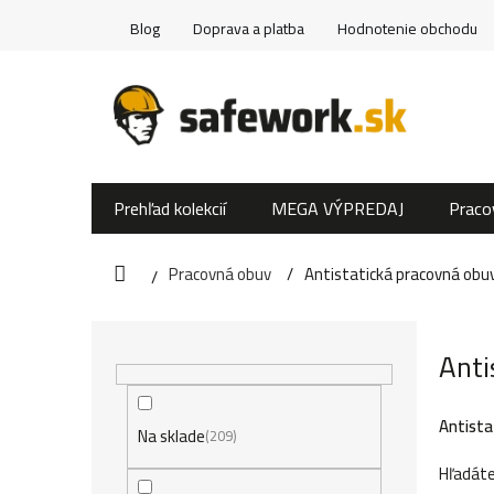
Prejsť
Blog
Doprava a platba
Hodnotenie obchodu
na
obsah
Prehľad kolekcií
MEGA VÝPREDAJ
Praco
Pracovná obuv
Antistatická pracovná obu
Domov
B
Anti
o
č
Antista
Na sklade
209
n
Hľadáte