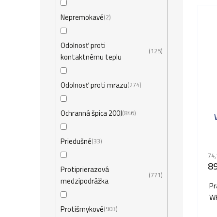
Nepremokavé
2
Odolnosť proti
125
kontaktnému teplu
Odolnosť proti mrazu
274
Ochranná špica 200J
846
Priedušné
33
74,
89
Protiprierazová
771
medzipodrážka
Pr
WH
Protišmykové
903