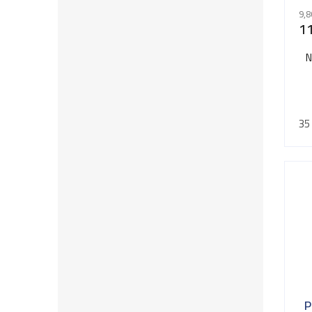
9,8
11
N
35
P