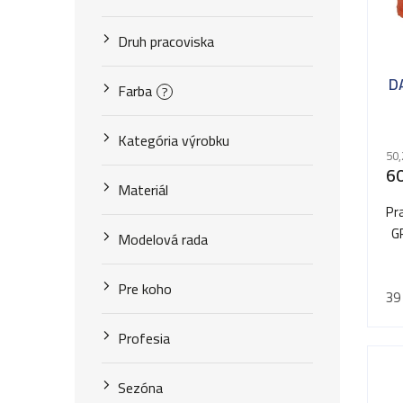
e
s
p
Druh pracoviska
p
r
r
D
Farba
?
o
o
d
Kategória výrobku
d
50,
u
60
u
Materiál
k
Pr
k
t
G
Modelová rada
t
o
o
Pre koho
39
v
v
Profesia
Sezóna