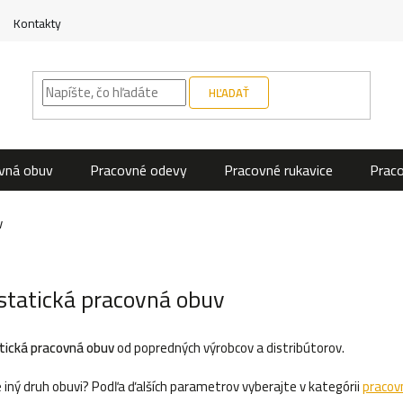
Kontakty
HĽADAŤ
vná obuv
Pracovné odevy
Pracovné rukavice
Prac
v
statická pracovná obuv
tická pracovná obuv
od popredných výrobcov a distribútorov.
 iný druh obuvi? Podľa ďalších parametrov vyberajte v kategórii
pracov