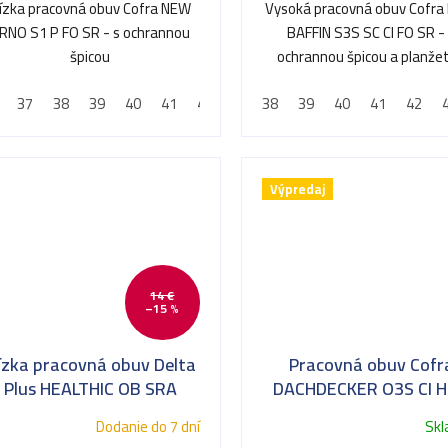
ízka pracovná obuv Cofra NEW
Vysoká pracovná obuv Cofr
RNO S1 P FO SR - s ochrannou
BAFFIN S3S SC CI FO SR -
špicou
ochrannou špicou a planže
proti prepichnutiu
37
38
39
40
41
42
43
38
44
39
45
40
46
41
47
42
48
Výpredaj
14 €
–15 %
ízka pracovná obuv Delta
Pracovná obuv Cofr
Plus HEALTHIC OB SRA
DACHDECKER O3S CI 
LG FO SR*
Dodanie do 7 dní
Sk