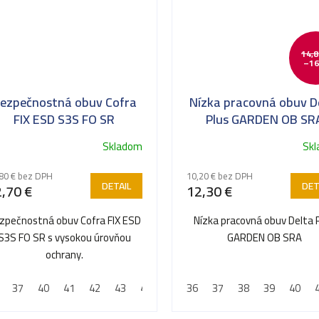
14,8
–16
ezpečnostná obuv Cofra
Nízka pracovná obuv D
FIX ESD S3S FO SR
Plus GARDEN OB SR
Skladom
Sk
Priemerné
hodnotenie
80 € bez DPH
10,20 € bez DPH
produktu
DETAIL
DET
,70 €
12,30 €
je
5,0
zpečnostná obuv Cofra FIX ESD
Nízka pracovná obuv Delta 
z
S3S FO SR s vysokou úrovňou
GARDEN OB SRA
5
ochrany.
hviezdičiek.
37
40
41
42
43
44
45
36
46
37
47
38
48
39
40