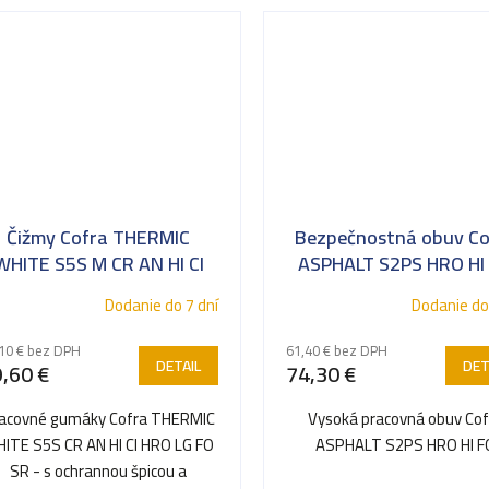
Čižmy Cofra THERMIC
Bezpečnostná obuv Co
WHITE S5S M CR AN HI CI
ASPHALT S2PS HRO HI
HRO LG FO SR
Pracovní obuv pro asfa
Dodanie do 7 dní
Dodanie do
10 € bez DPH
61,40 € bez DPH
DETAIL
DET
,60 €
74,30 €
acovné gumáky Cofra THERMIC
Vysoká pracovná obuv Cof
ITE S5S CR AN HI CI HRO LG FO
ASPHALT S2PS HRO HI F
SR - s ochrannou špicou a