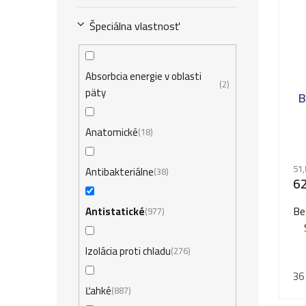
Špeciálna vlastnosť
Absorbcia energie v oblasti
2
päty
B
Anatomické
18
51,
Antibakteriálne
38
62
Antistatické
Be
977
Izolácia proti chladu
276
36
Ľahké
887