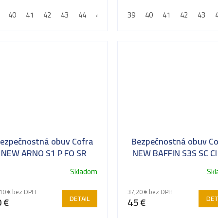
lanžetou proti prepichnutiu,...
40
41
42
43
44
45
46
39
47
40
48
41
42
43
ezpečnostná obuv Cofra
Bezpečnostná obuv Co
NEW ARNO S1 P FO SR
NEW BAFFIN S3S SC CI
SR
Skladom
Sk
10 € bez DPH
37,20 € bez DPH
DETAIL
DET
 €
45 €