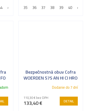
proti prepichnutiu
44
45
46
35
47
36
48
37
38
39
40
41
42
43
44
fra
Bezpečnostná obuv Cofra
 FO
WOERDEN S7S AN HI CI HRO
LG SC FO SR
ladom
Dodanie do 7 dní
110,30 € bez DPH
AIL
DETAIL
133,40 €