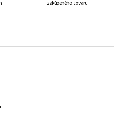
m
zakúpeného tovaru
ku