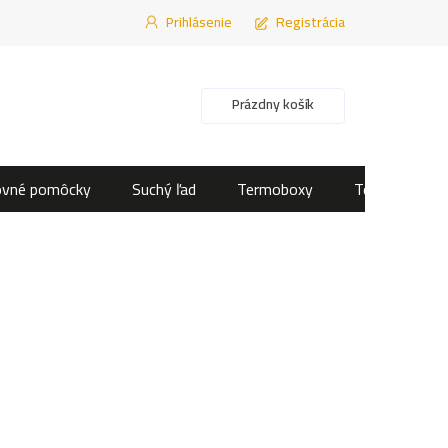
Prihlásenie
Registrácia
Nákupný košík
Prázdny košík
ovné pomôcky
Suchý ľad
Termoboxy
Termotašky