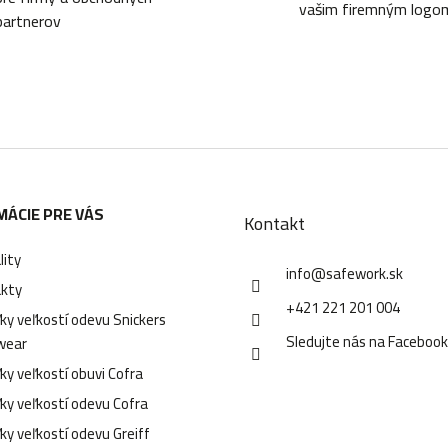
vašim firemným logo
partnerov
MÁCIE PRE VÁS
Kontakt
lity
info
@
safework.sk
kty
+421 221 201 004
ky veľkostí odevu Snickers
Sledujte nás na Faceboo
wear
ky veľkostí obuvi Cofra
ky veľkostí odevu Cofra
ky veľkostí odevu Greiff