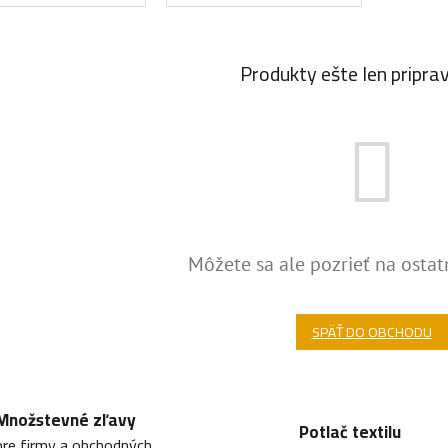
Produkty ešte len pripra
Môžete sa ale pozrieť na ostat
SPÄŤ DO OBCHODU
Množstevné zľavy
Potlač textilu
pre firmy a obchodných