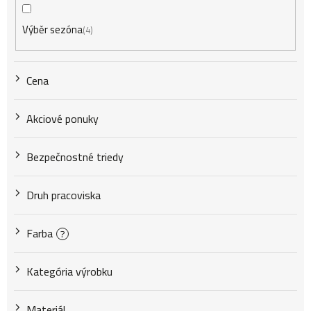
p
Výběr sezóna
4
r
Cena
o
Akciové ponuky
d
Bezpečnostné triedy
u
Druh pracoviska
k
Farba
?
Kategória výrobku
t
Materiál