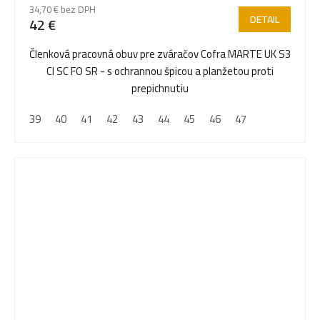
34,70 € bez DPH
DETAIL
42 €
Členková pracovná obuv pre zváračov Cofra MARTE UK S3
CI SC FO SR - s ochrannou špicou a planžetou proti
prepichnutiu
39
40
41
42
43
44
45
46
47