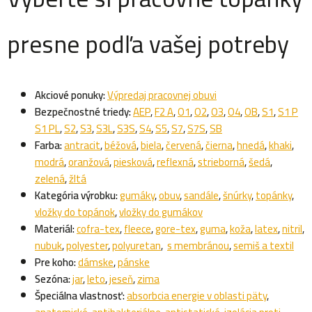
presne podľa vašej potreby
Akciové ponuky:
Výpredaj pracovnej obuvi
Bezpečnostné triedy:
AEP
,
F2 A
,
O1
,
O2
,
O3
,
O4
,
OB
,
S1
,
S1 P
S1 PL
,
S2
,
S3
,
S3L
,
S3S
,
S4
,
S5
,
S7
,
S7S
,
SB
Farba:
antracit
,
béžová
,
biela
,
červená
,
čierna
,
hnedá
,
khaki
,
modrá
,
oranžová
,
piesková
,
reflexná
,
strieborná
,
šedá
,
zelená
,
žltá
Kategória výrobku:
gumáky
,
obuv
,
sandále
,
šnúrky
,
topánky
,
vložky do topánok
,
vložky do gumákov
Materiál:
cofra-tex
,
fleece
,
gore-tex
,
guma
,
koža
,
latex
,
nitril
,
nubuk
,
polyester
,
polyuretan
,
s membránou
,
semiš a textil
Pre koho:
dámske
,
pánske
Sezóna:
jar
,
leto
,
jeseň
,
zima
Špeciálna vlastnosť:
absorbcia energie v oblasti päty
,