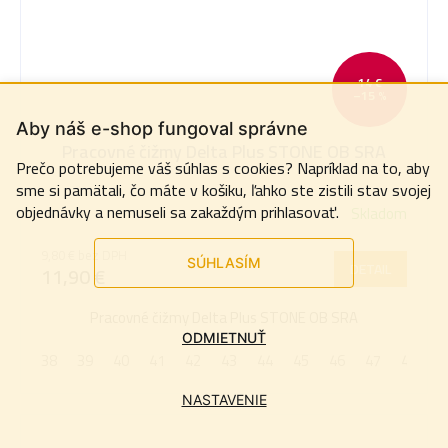
14 €
–15 %
Aby náš e-shop fungoval správne
Pracovné čižmy Delta Plus STONE OB SRA
Prečo potrebujeme váš súhlas s cookies? Napríklad na to, aby
sme si pamätali, čo máte v košiku, ľahko ste zistili stav svojej
objednávky a nemuseli sa zakaždým prihlasovať.
Skladom
Priemerné
hodnotenie
9,80 € bez DPH
produktu
SÚHLASÍM
DETAIL
11,90 €
je
5,0
Pracovné čižmy Delta Plus STONE OB SRA
z
ODMIETNUŤ
38
39
40
41
42
43
44
45
46
47
48
5
hviezdičiek.
NASTAVENIE