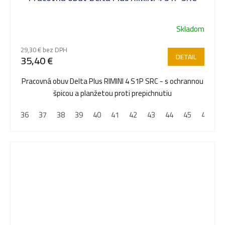
Skladom
29,30 € bez DPH
DETAIL
35,40 €
Pracovná obuv Delta Plus RIMINI 4 S1P SRC - s ochrannou
špicou a planžetou proti prepichnutiu
36
37
38
39
40
41
42
43
44
45
46
4