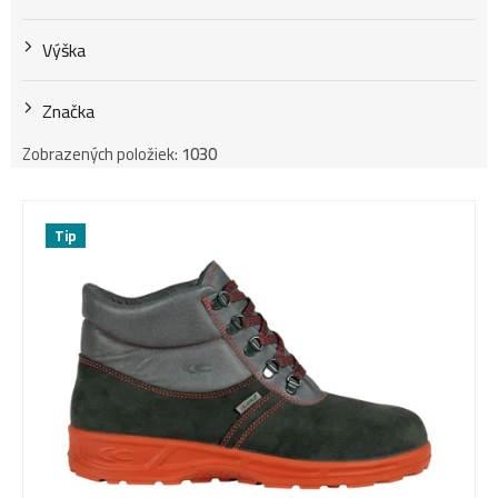
Výška
Značka
Zobrazených položiek:
1030
V
Tip
ý
p
i