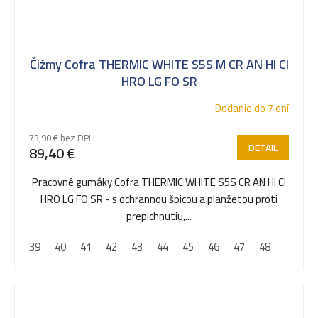
Čižmy Cofra THERMIC WHITE S5S M CR AN HI CI
HRO LG FO SR
Dodanie do 7 dní
73,90 € bez DPH
DETAIL
89,40 €
Pracovné gumáky Cofra THERMIC WHITE S5S CR AN HI CI
HRO LG FO SR - s ochrannou špicou a planžetou proti
prepichnutiu,...
39
40
41
42
43
44
45
46
47
48