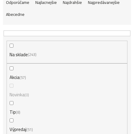
R
Odporúčame
Najlacnejšie
Najdrahšie
Najpredávanejšie
Abecedne
a
d
Na sklade
e
243
n
Akcia
57
i
Novinka
0
Tip
8
e
Výpredaj
51