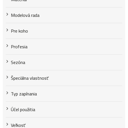
o
Modelová rada
v
Pre koho
Profesia
Sezóna
Špeciálna vlastnosť
Typ zapínania
Účel použitia
Veľkosť