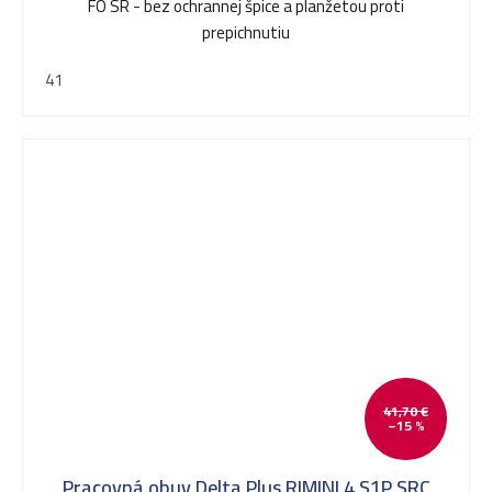
FO SR - bez ochrannej špice a planžetou proti
prepichnutiu
41
41,70 €
–15 %
Pracovná obuv Delta Plus RIMINI 4 S1P SRC