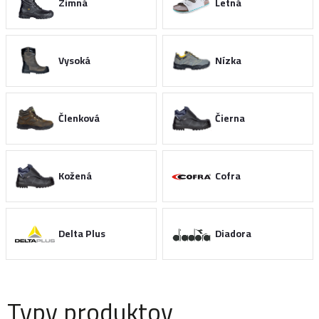
Zimná
Letná
Vysoká
Nízka
Členková
Čierna
Kožená
Cofra
Delta Plus
Diadora
Typy produktov