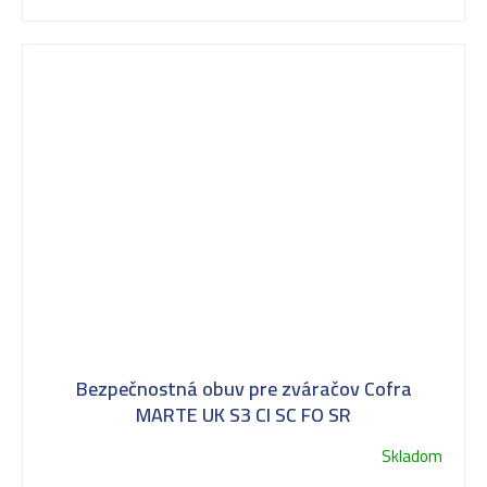
hviezdičiek.
Bezpečnostná obuv pre zváračov Cofra
MARTE UK S3 CI SC FO SR
Skladom