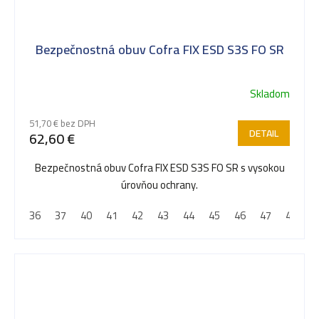
Bezpečnostná obuv Cofra FIX ESD S3S FO SR
Skladom
51,70 € bez DPH
DETAIL
62,60 €
Bezpečnostná obuv Cofra FIX ESD S3S FO SR s vysokou
úrovňou ochrany.
36
37
40
41
42
43
44
45
46
47
48