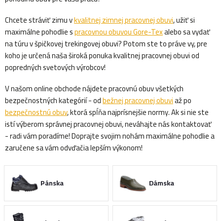
Chcete stráviť zimu v
kvalitnej zimnej pracovnej obuvi
, užiť si
maximálne pohodlie s
pracovnou obuvou Gore-Tex
alebo sa vydať
na túru v špičkovej trekingovej obuvi? Potom ste to práve vy, pre
koho je určená naša široká ponuka kvalitnej pracovnej obuvi od
popredných svetových výrobcov!
V našom online obchode nájdete pracovnú obuv všetkých
bezpečnostných kategórií - od
bežnej pracovnej obuvi
až po
bezpečnostnú obuv
, ktorá spĺňa najprísnejšie normy. Ak si nie ste
istí výberom správnej pracovnej obuvi, neváhajte nás kontaktovať
- radi vám poradíme! Doprajte svojim nohám maximálne pohodlie a
zaručene sa vám odvďačia lepším výkonom!
Pánska
Dámska