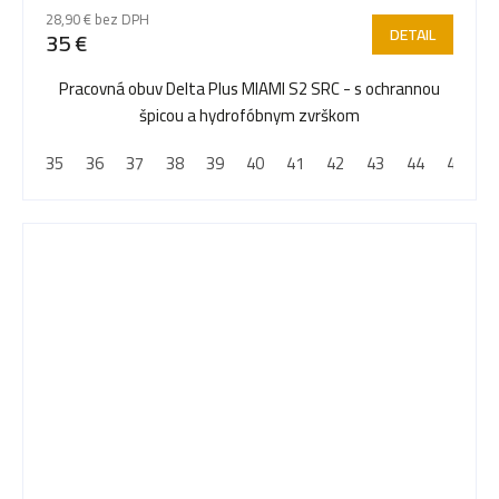
28,90 € bez DPH
DETAIL
35 €
Pracovná obuv Delta Plus MIAMI S2 SRC - s ochrannou
špicou a hydrofóbnym zvrškom
35
36
37
38
39
40
41
42
43
44
45
4