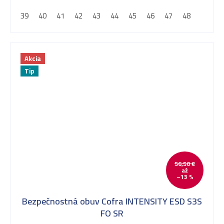
39
40
41
42
43
44
45
46
47
48
Akcia
Tip
56,50 €
až
–13 %
Bezpečnostná obuv Cofra INTENSITY ESD S3S
FO SR