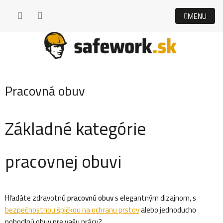
Prejsť
na
obsah
Pracovná obuv
Základné kategórie
pracovnej obuvi
Hľadáte zdravotnú
pracovnú obuv
s elegantným dizajnom, s
bezpečnostnou špičkou na ochranu prstov
alebo jednoducho
pohodlnú obuv pre vašu prácu?