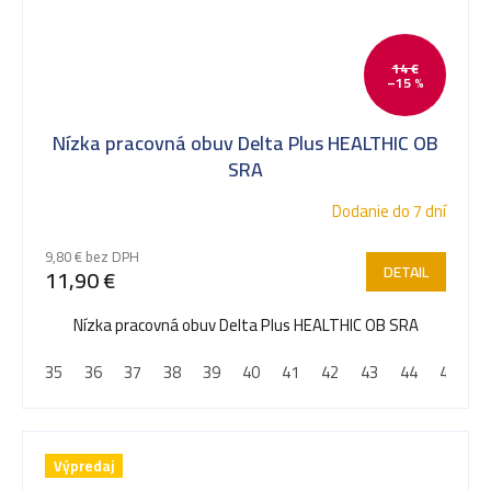
14 €
–15 %
Nízka pracovná obuv Delta Plus HEALTHIC OB
SRA
Dodanie do 7 dní
9,80 € bez DPH
DETAIL
11,90 €
Nízka pracovná obuv Delta Plus HEALTHIC OB SRA
35
36
37
38
39
40
41
42
43
44
45
4
Výpredaj