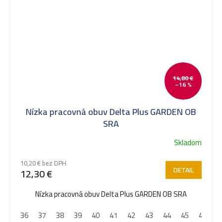
14,80 €
–16 %
Nízka pracovná obuv Delta Plus GARDEN OB
SRA
Skladom
Priemerné
hodnotenie
10,20 € bez DPH
produktu
DETAIL
12,30 €
je
5,0
Nízka pracovná obuv Delta Plus GARDEN OB SRA
z
36
37
38
39
40
41
42
43
44
45
46
4
5