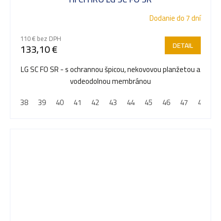
Dodanie do 7 dní
110 € bez DPH
DETAIL
133,10 €
LG SC FO SR - s ochrannou špicou, nekovovou planžetou a
vodeodolnou membránou
38
39
40
41
42
43
44
45
46
47
48