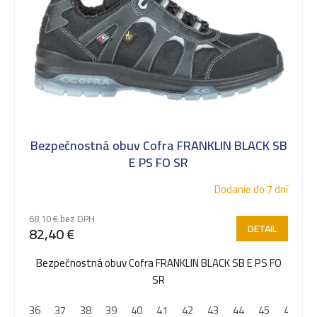
t
o
v
Bezpečnostná obuv Cofra FRANKLIN BLACK SB
E PS FO SR
Dodanie do 7 dní
68,10 € bez DPH
DETAIL
82,40 €
Bezpečnostná obuv Cofra FRANKLIN BLACK SB E PS FO
SR
36
37
38
39
40
41
42
43
44
45
46
4