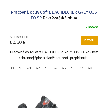
s
Pracovná obuv Cofra DACHDECKER GREY O3S
p
FO SR
Pokrývačská obuv
Skladom
r
50 € bez DPH
DETAIL
60,50 €
o
Pracovná obuv Cofra DACHDECKER GREY O3S FO SR - bez
ochrannej špice a planžetou proti prepichnutiu
d
39
40
41
42
43
44
45
46
47
48
u
k