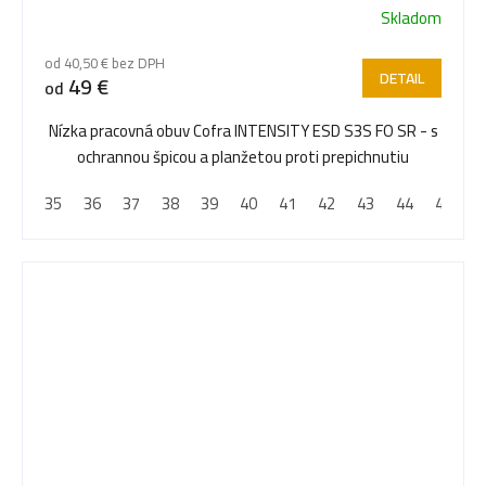
Skladom
od 40,50 € bez DPH
DETAIL
49 €
od
Nízka pracovná obuv Cofra INTENSITY ESD S3S FO SR - s
ochrannou špicou a planžetou proti prepichnutiu
35
36
37
38
39
40
41
42
43
44
45
4