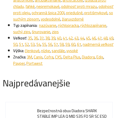
anatomické
,
antibakteriálne
,
antistatické
,
izolácia proti
chladu,
ľahké
,
nepremokavé
,
odolnosť proti mrazu
,
odolnosť
proti oleju
,
ochranná špica 200J
,
priedušné
,
protišmykové
,
so
suchým zipsom
,
vodeodolné
,
žiaruvzdorné
Typ zapínania:
nazúvanie
,
rýchlopracka
,
rýchlozapínanie
,
suchý zips
,
šnurovanie
,
zips
Veľkosť:
35
,
36
,
37
,
38
,
39
,
40
,
41
,
42
,
43
,
44
,
45
,
46
,
47
,
48
,
49
,
50
,
51
,
52
,
53
,
54
,
55
,
56
,
57
,
58
,
59
,
60
,
61
,
nadmerná veľkosť
Výška:
členkové
,
nízke
,
sandále
,
vysoké
Značka:
3M
,
Canis
,
Cofra
,
CXS
,
Delta Plus
,
Diadora
,
Edis
,
Payper
,
Portwest
Najpredávanejšie
Bezpečnostná obuv Diadora SHARK
STABLE IMP LEA Q MID S3S FO SR SC ESD