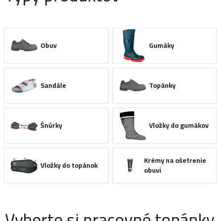
Obuv
Gumáky
Sandále
Topánky
Šnúrky
Vložky do gumákov
Krémy na ošetrenie
Vložky do topánok
obuvi
Vyberte si pracovné topánky