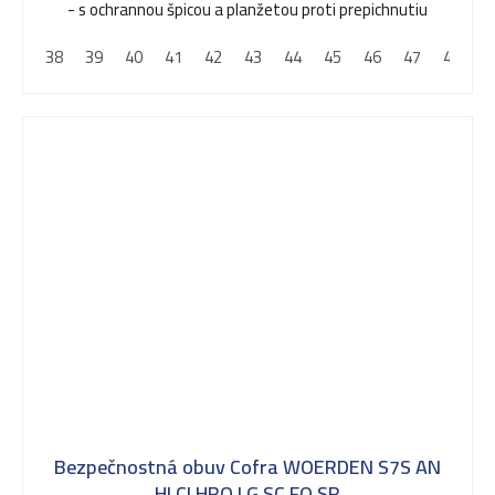
- s ochrannou špicou a planžetou proti prepichnutiu
38
39
40
41
42
43
44
45
46
47
48
Bezpečnostná obuv Cofra WOERDEN S7S AN
HI CI HRO LG SC FO SR