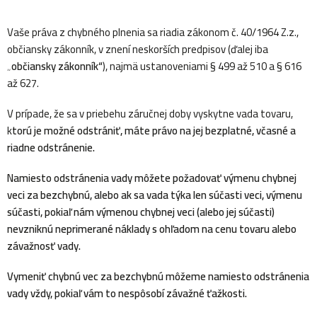
Vaše práva z chybného plnenia sa riadia zákonom č. 40/1964 Z.z.,
občiansky zákonník, v znení neskorších predpisov (ďalej iba
„občiansky zákonník“
), najmä ustanoveniami § 499 až 510 a § 616
až 627.
V prípade, že sa v priebehu záručnej doby vyskytne vada tovaru,
k
torú je možné odstrániť, máte právo na jej bezplatné, včasné a
riadne odstránenie.
Namiesto odstránenia vady môžete požadovať výmenu chybnej
veci za bezchybnú, alebo ak sa vada týka len súčasti veci, výmenu
súčasti, pokiaľ nám výmenou chybnej veci (alebo jej súčasti)
nevzniknú neprimerané náklady s ohľadom na cenu tovaru alebo
závažnosť vady.
Vymeniť chybnú vec za bezchybnú môžeme namiesto odstránenia
vady vždy, pokiaľ vám to nespôsobí závažné ťažkosti.