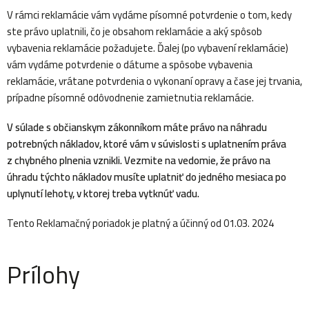
V rámci reklamácie vám vydáme písomné potvrdenie o tom, kedy
ste právo uplatnili, čo je obsahom reklamácie a aký spôsob
vybavenia reklamácie požadujete. Ďalej (po vybavení reklamácie)
vám vydáme potvrdenie o dátume a spôsobe vybavenia
reklamácie, vrátane potvrdenia o vykonaní opravy a čase jej trvania,
prípadne písomné odôvodnenie zamietnutia reklamácie.
V súlade s občianskym zákonníkom máte právo na náhradu
potrebných nákladov, ktoré vám v súvislosti s uplatnením práva
z chybného plnenia vznikli. Vezmite na vedomie, že právo na
úhradu týchto nákladov musíte uplatniť do jedného mesiaca po
uplynutí lehoty, v ktorej treba vytknúť vadu.
Tento Reklamačný poriadok je platný a účinný od 01.03. 2024
Prílohy