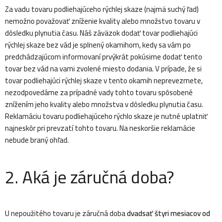
Za vadu tovaru podliehajúceho rýchlej skaze (najmä suchý ľad)
nemožno považovať zníženie kvality alebo množstvo tovaru v
dôsledku plynutia času. Náš záväzok dodať tovar podliehajúci
rýchlej skaze bez vád je splnený okamihom, kedy sa vám po
predchádzajúcom informovaní prvýkrát pokúsime dodať tento
tovar bez vád na vami zvolené miesto dodania. V prípade, že si
tovar podliehajúci rýchlej skaze v tento okamih neprevezmete,
nezodpovedáme za prípadné vady tohto tovaru spôsobené
znížením jeho kvality alebo množstva v dôsledku plynutia času.
Reklamáciu tovaru podliehajúceho rýchlo skaze je nutné uplatniť
najneskôr pri prevzatí tohto tovaru. Na neskoršie reklamácie
nebude braný ohľad.
2. Aká je záručná doba?
U nepoužitého tovaru je záručná doba
dvadsať štyri mesiacov od