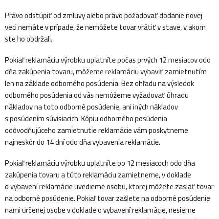
Právo odstúpiť od zmluvy alebo právo požadovať dodanie novej
veci nemáte v prípade, že nemôžete tovar vrátiť v stave, v akom
ste ho obdržali.
Pokiaľ reklamáciu výrobku uplatníte počas prvých 12 mesiacov odo
dňa zakúpenia tovaru, môžeme reklamáciu vybaviť zamietnutím
len na základe odborného posúdenia. Bez ohľadu na výsledok
odborného posúdenia od vás nemôžeme vyžadovať úhradu
nákladov na toto odborné posúdenie, ani iných nákladov
s posúdením súvisiacich. Kópiu odborného posúdenia
odôvodňujúceho zamietnutie reklamácie vám poskytneme
najneskôr do 14 dní odo dňa vybavenia reklamácie.
Pokiaľ reklamáciu výrobku uplatníte po 12 mesiacoch odo dňa
zakúpenia tovaru a túto reklamáciu zamietneme, v doklade
o vybavení reklamácie uvedieme osobu, ktorej môžete zaslať tovar
na odborné posúdenie. Pokiaľ tovar zašlete na odborné posúdenie
nami určenej osobe v doklade o vybavení reklamácie, nesieme