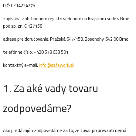
DIČ: CZ14224275
zapísaná v obchodnom registri vedenom na Krajskom súde v Brne
pod sp. zn. C 127158
adresa pre doručovanie:
Pražská 647/158, Bosonohy, 642 00 Brno
telefónne číslo: +420 518 633 501
kontaktný e-mail:
info@safework.sk
1. Za aké vady tovaru
zodpovedáme?
Ako predávajúci zodpovedáme za to, že
tovar pri prevzatí nemá