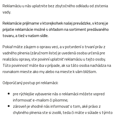
Reklamáciu u nás uplatnite bez zbytočného odkladu od zistenia
vady.
Reklamácie prijímame v ktorejkoľvek našej prevádzke, v ktorej je
prijatie reklamácie možné s ohľadom na sortiment predávaného
tovaru, a tiež v našom sídle.
Pokiaľ máte záujem o opravu veci, a v potvrdení o trvaní práv z
vadného plnenia (záručnom liste) je uvedená osoba určená pre
realizáciu opravy, ste povinní uplatniť reklamáciu u tejto osoby.
Túto povinnosť máte iba v prípade, ak sa táto osoba nachádza na
rovnakom mieste ako my alebo na mieste k vám bližšom.
Odporúčaný postup pri reklamácii:
pre rýchlejšie vybavenie nás o reklamácii môžete vopred
informovať e-mailom či písomne;
zároveň je vhodné nás informovať o tom, aké právo z
chybného plnenia ste si zvolili, teda či máte v súlade s týmto