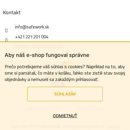
Kontakt
info
@
safework.sk
+421 221 201 004
Sledujte nás na Facebooku
Aby náš e-shop fungoval správne
Prečo potrebujeme váš súhlas s cookies? Napríklad na to, aby
sme si pamätali, čo máte v košiku, ľahko ste zistili stav svojej
objednávky a nemuseli sa zakaždým prihlasovať.
SÚHLASÍM
Webdesign:
Jiří Mareš
Vytvoril Shoptet
ODMIETNUŤ
Copyright 2026
Safework.sk
. Všetky práva vyhradené.
Upraviť