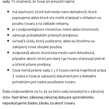
vady
. To znamená, že tovar pri prevzatí najmä:
má vlastnosti, ktoré boli medzi nami dohodnuté, ktoré
popisujeme alebo ktoré ste mohli očakávať s ohľadom na
povahu tovaru a na základe reklamy;
je v zodpovedajúcom množstve, miere alebo hmotnosti;
vyhovuje požiadavkám právnych predpisov;
sa hodí k účelu, ktorý uvádzame, alebo ku ktorému sa
zakúpený tovar obvykle používa;
zodpovedá akosti, ktorá bola medzi nami dohodnutá,
prípadne akosti, ktorú pre daný typ tovaru stanovujú platné
a účinné právne predpisy;
tovar nemá právne vady, t. j. k tovaru nemá majetkové práva
3. osoba a tovar je vybavený dokumentami a dokladmi
potrebnými pre riadne používanie tovaru.
Ďalej zodpovedáme za to, že sa tieto vady nevyskytnú v záručnej
dobe. N
ad rámec zákonnej záručnej doby pre spotrebiteľov
neposkytujeme žiadnu záruku za akosť tovaru.