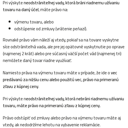
Pri výskyte
neodstrániteľnej vady, ktorá bráni riadnemu užívaniu
tovaru na daný účel
, máte právo na:
výmenu tovaru, alebo
odstúpenie od zmluvy (vrátenie peňazí).
Rovnaké právo vám náleží aj vtedy, pokiaľ sa na tovare vyskytne
síce odstrániteľná vada, ale pre jej opätovné vyskytnutie po oprave
(najmenej 2 krát) alebo pre súčasný väčší počet vád (najmenej tri)
nemôžete daný tovar riadne využívať.
Namiesto práva na výmenu tovaru máte v prípade, že ide o
vec
predávanú za nižšiu cenu alebo použitú vec, právo na primeranú
zľavu z kúpnej ceny
.
Pri výskyte n
eodstrániteľnej vady, ktorá nebráni riadnemu užívaniu
tovaru, máte právo na primeranú zľavu z kúpnej ceny.
Právo odstúpiť od zmluvy alebo právo na výmenu tovaru máte aj
vtedy, ak nedodržíme lehotu na vybavenie reklamácie.