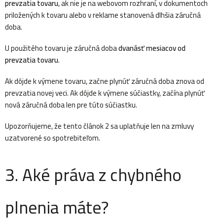
prevzatia tovaru
, ak nie je na webovom rozhraní, v dokumentoch
priložených k tovaru alebo v reklame stanovená dlhšia záručná
doba.
U použitého tovaru je záručná doba
dvanásť mesiacov od
prevzatia tovaru
.
Ak dôjde k výmene tovaru, začne plynúť záručná doba znova od
prevzatia novej veci. Ak dôjde k výmene súčiastky, začína plynúť
nová záručná doba len pre túto súčiastku.
Upozorňujeme, že tento článok 2 sa uplatňuje len na zmluvy
uzatvorené so spotrebiteľom.
3. Aké práva z chybného
plnenia máte?