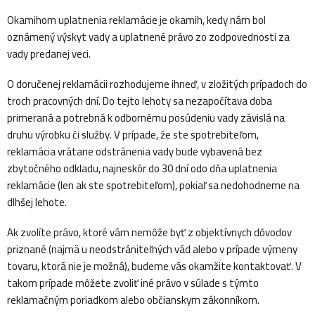
Okamihom uplatnenia reklamácie je okamih, kedy nám bol
oznámený výskyt vady a uplatnené právo zo zodpovednosti za
vady predanej veci.
O doručenej reklamácii rozhodujeme ihneď, v zložitých prípadoch do
troch pracovných dní. Do tejto lehoty sa nezapočítava doba
primeraná a potrebná k odbornému posúdeniu vady závislá na
druhu výrobku či služby. V prípade, že ste spotrebiteľom,
reklamácia vrátane odstránenia vady bude vybavená bez
zbytočného odkladu, najneskôr do 30 dní odo dňa uplatnenia
reklamácie (len ak ste spotrebiteľom), pokiaľ sa nedohodneme na
dlhšej lehote.
Ak zvolíte právo, ktoré vám nemôže byť z objektívnych dôvodov
priznané (najmä u neodstrániteľných vád alebo v prípade výmeny
tovaru, ktorá nie je možná), budeme vás okamžite kontaktovať. V
takom prípade môžete zvoliť iné právo v súlade s týmto
reklamačným poriadkom alebo občianskym zákonníkom.