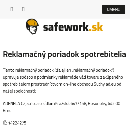
Prejsť
na
obsah
Reklamačný poriadok spotrebitelia
Tento reklamačný poriadok (ďalej len „reklamačný poriadok")
upravuje spôsob a podmienky reklamácie vád tovaru zakúpeného
spotrebiteľom prostredníctvom on-line obchodu Suchylad.eu od
našej spoločnosti:
ADENELA CZ, s.r.o.
,
so sídlom
Pražská 647/158, Bosonohy, 642 00
Brno
IČ: 14224275