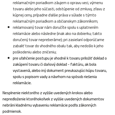
reklamačným poriadkom záujem o opravu veci, výmenu
tovaru alebo jeho súčasti, odstúpenie od zmluvy, zľavu z
kúpnej ceny, prípadne ďalšie práva v súlade s týmto
reklamačným poriadkom a občianskym zákonníkom;
reklamovaný tovar nám doručíte spolu s uplatnením
reklamácie alebo následne (inak ako na dobierku; takto
doručený tovar nepreberáme); pri zasielaní odporúčame
zabaliť tovar do vhodného obalu tak, aby nedošlo k jeho
poškodeniu alebo zničeniu;
pre uľahčenie postupu je vhodné k tovaru priložiť doklad o
zakúpení tovaru či daňový doklad - faktúru, ak bola
vystavená, alebo iný dokument preukazujúci kúpu tovaru,
spolu s popisom vady a návrhom na spôsob riešenia
reklamácie.
Nesplnenie niektorého z vyššie uvedených krokov alebo
nepredloženie ktoréhokoľvek z vyššie uvedených dokumentov
nebráni kladnému vybaveniu reklamácie podľa zákonných
podmienok.