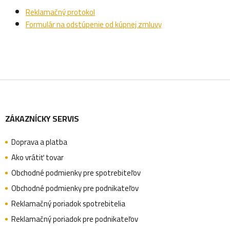
Reklamačný protokol
Formulár na odstúpenie od kúpnej zmluvy
Z
ZÁKAZNÍCKY SERVIS
á
Doprava a platba
p
Ako vrátiť tovar
Obchodné podmienky pre spotrebiteľov
ä
Obchodné podmienky pre podnikateľov
Reklamačný poriadok spotrebitelia
Reklamačný poriadok pre podnikateľov