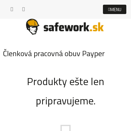
Prejsť
na
obsah
Členková pracovná obuv Payper
Produkty ešte len
pripravujeme.