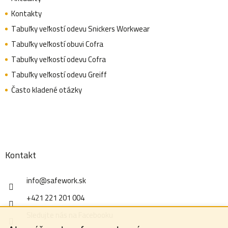
Kontakty
Tabuľky veľkostí odevu Snickers Workwear
Tabuľky veľkostí obuvi Cofra
Tabuľky veľkostí odevu Cofra
Tabuľky veľkostí odevu Greiff
Často kladené otázky
Kontakt
info
@
safework.sk
+421 221 201 004
Sledujte nás na Facebooku