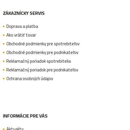
Z
ZÁKAZNÍCKY SERVIS
á
Doprava a platba
p
Ako vrátiť tovar
Obchodné podmienky pre spotrebiteľov
ä
Obchodné podmienky pre podnikateľov
Reklamačný poriadok spotrebitelia
Reklamačný poriadok pre podnikateľov
t
Ochrana osobných údajov
i
e
INFORMÁCIE PRE VÁS
Aktuality