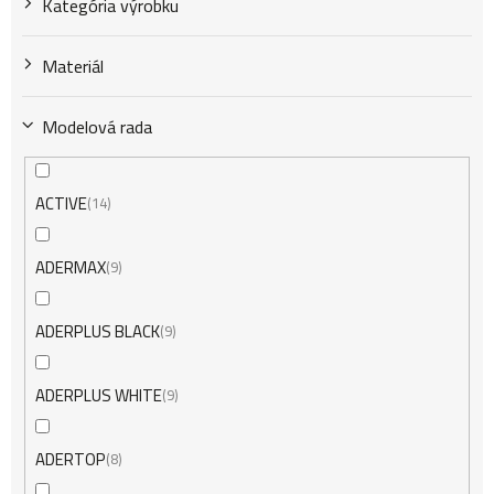
Kategória výrobku
t
Materiál
o
Modelová rada
v
ACTIVE
14
ADERMAX
9
ADERPLUS BLACK
9
ADERPLUS WHITE
9
ADERTOP
8