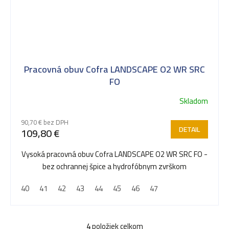
Pracovná obuv Cofra LANDSCAPE O2 WR SRC
FO
Skladom
90,70 € bez DPH
DETAIL
109,80 €
Vysoká pracovná obuv Cofra LANDSCAPE O2 WR SRC FO -
bez ochrannej špice a hydrofóbnym zvrškom
40
41
42
43
44
45
46
47
4
položiek celkom