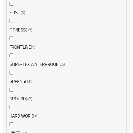
FIRST
3
FITNESS
15
FRONTLINE
9
GORE-TEX WATERPROOF
25
GREENfit
10
GROUND
47
HARD WORK
10