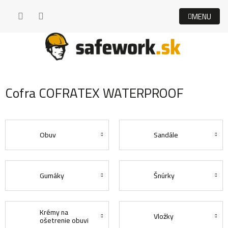
Prejsť
na
obsah
Cofra COFRATEX WATERPROOF
Obuv
Sandále
Gumáky
Šnúrky
Krémy na
Vložky
ošetrenie obuvi