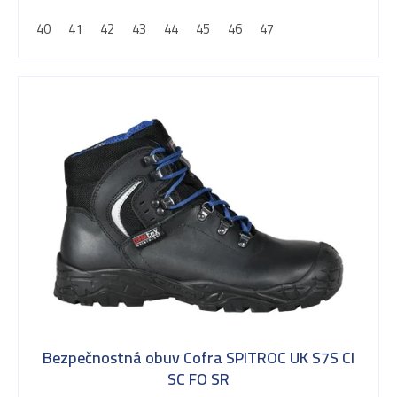
40
41
42
43
44
45
46
47
Bezpečnostná obuv Cofra SPITROC UK S7S CI
SC FO SR