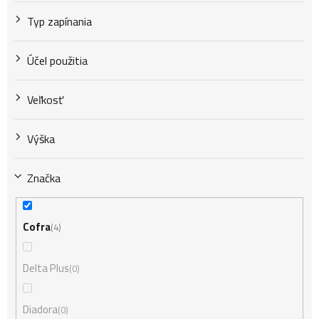
Typ zapínania
Účel použitia
Veľkosť
Výška
Značka
Cofra
4
Delta Plus
0
Diadora
0