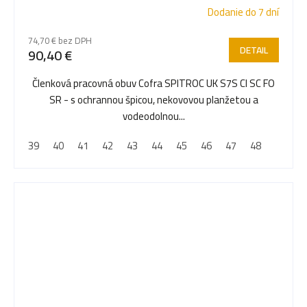
Dodanie do 7 dní
74,70 € bez DPH
DETAIL
90,40 €
Členková pracovná obuv Cofra SPITROC UK S7S CI SC FO
SR - s ochrannou špicou, nekovovou planžetou a
vodeodolnou...
39
40
41
42
43
44
45
46
47
48