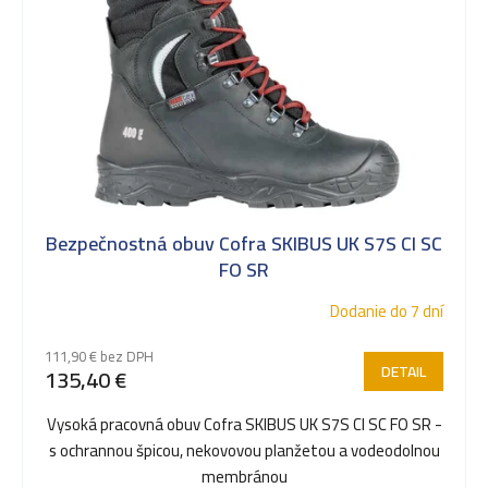
t
o
v
Bezpečnostná obuv Cofra SKIBUS UK S7S CI SC
FO SR
Dodanie do 7 dní
111,90 € bez DPH
DETAIL
135,40 €
Vysoká pracovná obuv Cofra SKIBUS UK S7S CI SC FO SR -
s ochrannou špicou, nekovovou planžetou a vodeodolnou
membránou