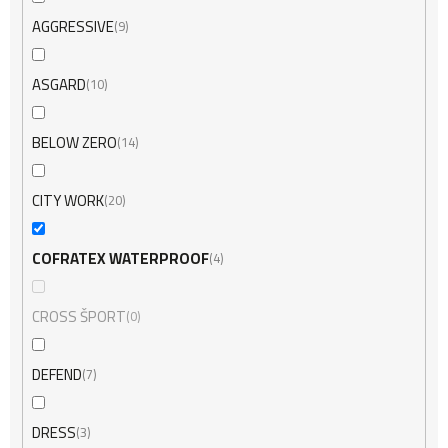
AGGRESSIVE
9
ASGARD
10
BELOW ZERO
14
CITY WORK
20
COFRATEX WATERPROOF
4
CROSS ŠPORT
0
DEFEND
7
DRESS
3