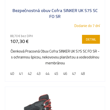
s
Bezpečnostná obuv Cofra SINKER UK S7S SC
p
FO SR
Dodanie do 7 dní
r
88,70 € bez DPH
DETAIL
107,30 €
o
Členková Pracovná Obuv Cofra SINKER UK S7S SC FO SR -
s ochrannou špicou, nekovovou planžetou a vodeodolnou
d
membránou
40
41
42
43
44
45
46
47
48
u
k