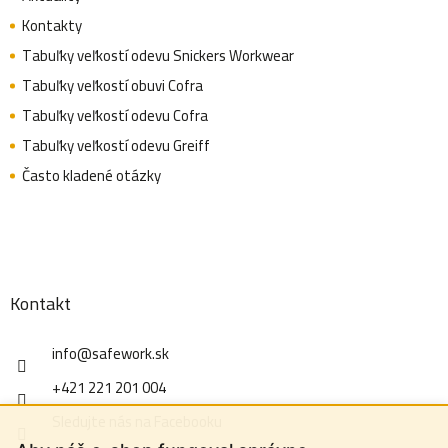
Kontakty
Tabuľky veľkostí odevu Snickers Workwear
Tabuľky veľkostí obuvi Cofra
Tabuľky veľkostí odevu Cofra
Tabuľky veľkostí odevu Greiff
Často kladené otázky
Kontakt
info
@
safework.sk
+421 221 201 004
Sledujte nás na Facebooku