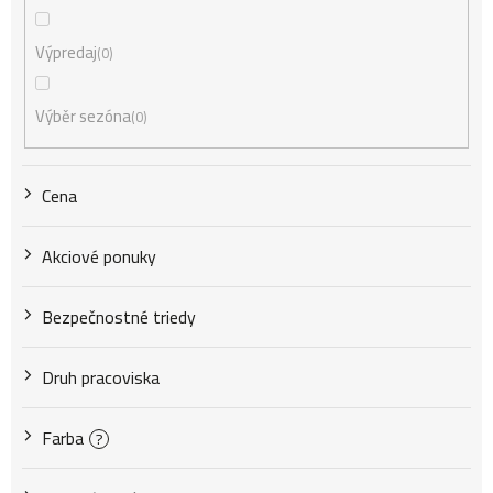
e
Výpredaj
0
p
Výběr sezóna
0
r
Cena
o
Akciové ponuky
d
Bezpečnostné triedy
u
Druh pracoviska
k
Farba
?