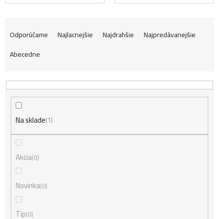
R
Odporúčame
Najlacnejšie
Najdrahšie
Najpredávanejšie
Abecedne
a
d
Na sklade
e
1
n
Akcia
0
i
Novinka
0
Tip
0