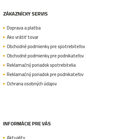
v
ZÁKAZNÍCKY SERVIS
á
ý
p
Doprava a platba
p
Ako vrátiť tovar
i
Obchodné podmienky pre spotrebiteľov
s
ä
Obchodné podmienky pre podnikateľov
u
Reklamačný poriadok spotrebitelia
Reklamačný poriadok pre podnikateľov
t
Ochrana osobných údajov
i
e
INFORMÁCIE PRE VÁS
Aktuality