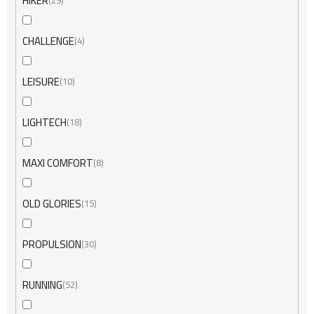
HIKER
29
CHALLENGE
4
LEISURE
10
LIGHTECH
18
MAXI COMFORT
8
OLD GLORIES
15
PROPULSION
30
RUNNING
52