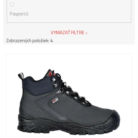
Payper
0
VYMAZAŤ FILTRE
Zobrazených položiek:
4
V
ý
p
i