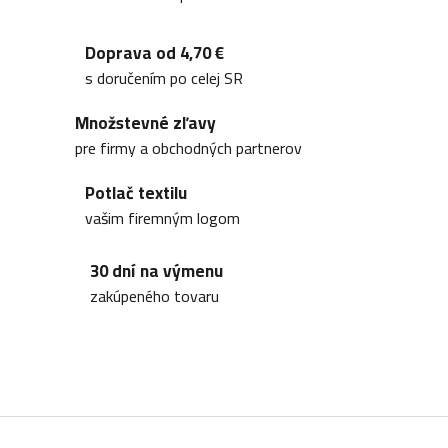
O
v
Doprava od 4,70 €
l
s doručením po celej SR
á
Množstevné zľavy
d
pre firmy a obchodných partnerov
a
Potlač textilu
c
vašim firemným logom
i
30 dní na výmenu
e
zakúpeného tovaru
p
r
v
k
Z
y