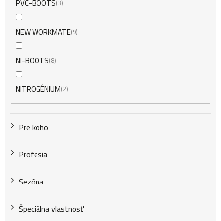
PVC-BOOTS
3
NEW WORKMATE
9
NI-BOOTS
8
NITROGÉNIUM
2
Pre koho
Profesia
Sezóna
Špeciálna vlastnosť