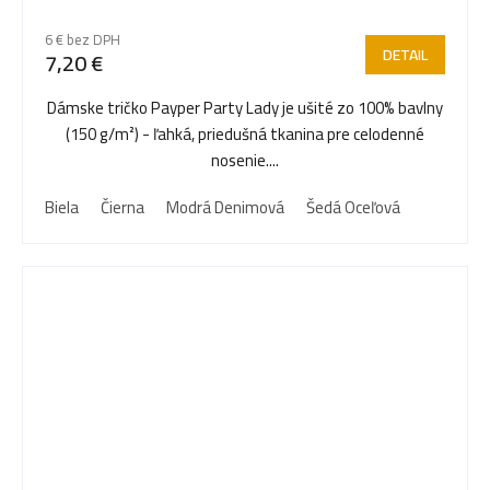
6 € bez DPH
DETAIL
7,20 €
Dámske tričko Payper Party Lady je ušité zo 100% bavlny
(150 g/m²) - ľahká, priedušná tkanina pre celodenné
nosenie....
Biela
Čierna
Modrá Denimová
Šedá Oceľová