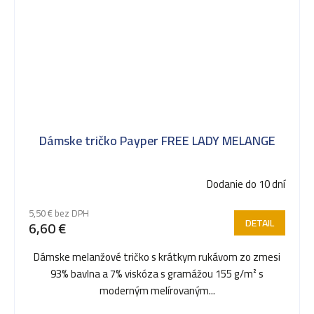
Dámske tričko Payper FREE LADY MELANGE
Dodanie do 10 dní
5,50 € bez DPH
DETAIL
6,60 €
Dámske melanžové tričko s krátkym rukávom zo zmesi
93% bavlna a 7% viskóza s gramážou 155 g/m² s
moderným melírovaným...