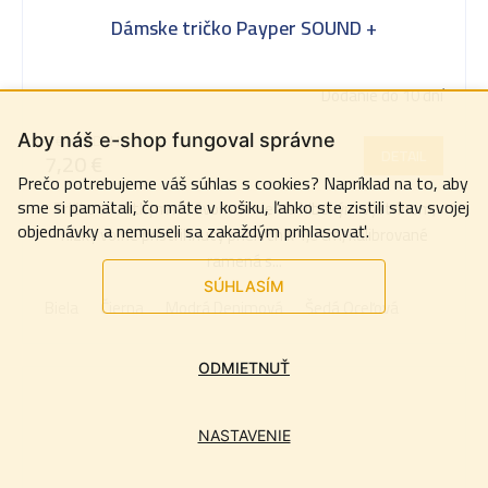
Dámske tričko Payper SOUND +
Dodanie do 10 dní
6 € bez DPH
Aby náš e-shop fungoval správne
DETAIL
7,20 €
Prečo potrebujeme váš súhlas s cookies? Napríklad na to, aby
sme si pamätali, čo máte v košiku, ľahko ste zistili stav svojej
Tričko s krátkym rukávom s mierne hlbokým výstrihom,
objednávky a nemuseli sa zakaždým prihlasovať.
nízky voľne pristrihnutý priekrčník 1,0 cm, kalibrované
ramená s...
SÚHLASÍM
Biela
Čierna
Modrá Denimová
Šedá Oceľová
ODMIETNUŤ
NASTAVENIE