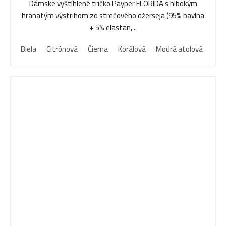
Dámske vyštíhlené tričko Payper FLORIDA s hlbokým
hranatým výstrihom zo strečového džerseja (95% bavlna
+ 5% elastan,...
Biela
Citrónová
Čierna
Korálová
Modrá atolová
Mod