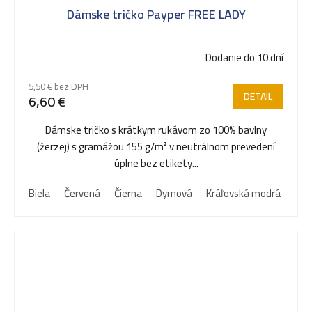
Dámske tričko Payper FREE LADY
Dodanie do 10 dní
5,50 € bez DPH
DETAIL
6,60 €
Dámske tričko s krátkym rukávom zo 100% bavlny
(žerzej) s gramážou 155 g/m² v neutrálnom prevedení
úplne bez etikety...
Biela
Červená
Čierna
Dymová
Kráľovská modrá
Nám