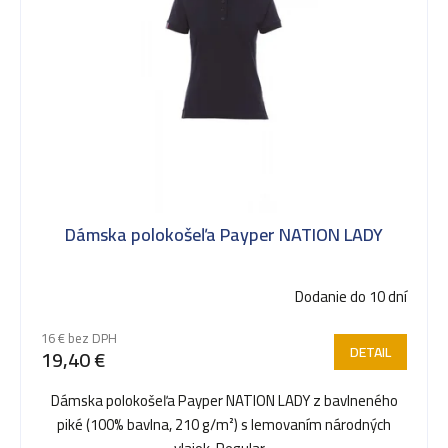
ý
p
i
s
Dámska polokošeľa Payper NATION LADY
p
Dodanie do 10 dní
r
16 € bez DPH
DETAIL
19,40 €
o
Dámska polokošeľa Payper NATION LADY z bavlneného
piké (100% bavlna, 210 g/m²) s lemovaním národných