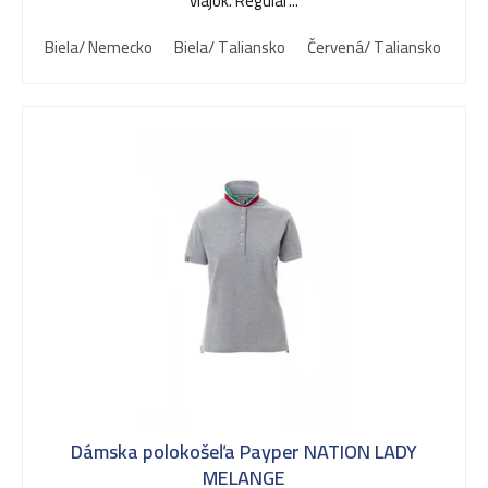
d
vlajok. Regular...
Biela/ Nemecko
Biela/ Taliansko
Červená/ Taliansko
Čie
u
k
t
o
v
Dámska polokošeľa Payper NATION LADY
MELANGE