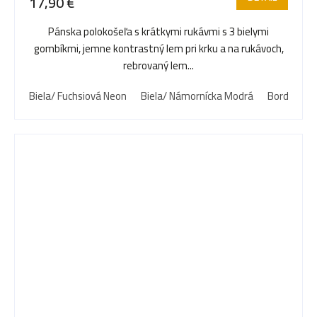
17,90 €
Pánska polokošeľa s krátkymi rukávmi s 3 bielymi
gombíkmi, jemne kontrastný lem pri krku a na rukávoch,
rebrovaný lem...
Biela/ Fuchsiová Neon
Biela/ Námornícka Modrá
Bordová/ B