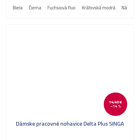
Biela
Čierna
Fuchsiová fluo
Kráľovská modrá
Námorní
14,40 €
–14 %
Dámske pracovné nohavice Delta Plus SINGA