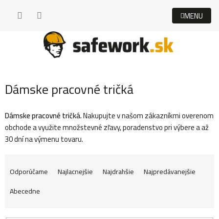
Prejsť
na
obsah
Dámske pracovné tričká
Dámske pracovné tričká.
Nakupujte v našom zákazníkmi overenom
obchode a využite množstevné zľavy, poradenstvo pri výbere a až
30 dní na výmenu tovaru.
R
Odporúčame
Najlacnejšie
Najdrahšie
Najpredávanejšie
Abecedne
a