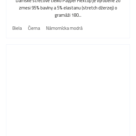
Dámske strečové tielko Payper Flextop je vyrobené zo
zmesi 95% bavlny a 5% elastanu (stretch džerzej) o
gramáži 180...
Biela
Čierna
Námornícka modrá