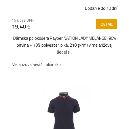
Dodanie do 10 dní
16 € bez DPH
DETAIL
19,40 €
Dámska polokošeľa Payper NATION LADY MELANGE (90%
bavlna + 10% polyester, piké, 210 g/m²) v melanžovej
šedej s...
Melánžová Sivá/ Taliansko