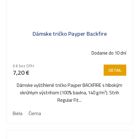
Dámske tričko Payper Backfire
Dodanie do 10 dní
6 € bez DPH
DETAIL
7,20 €
Dámske vyštíhlené tričko Payper BACKFIRE s hlbokým
okrúhlym výstrihom (100% bavlna, 140 g/m²). Strih
Regular Fit...
Biela
Čierna