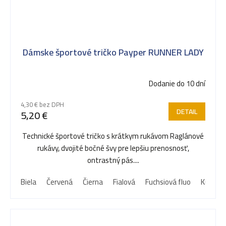
Dámske športové tričko Payper RUNNER LADY
Dodanie do 10 dní
4,30 € bez DPH
DETAIL
5,20 €
Technické športové tričko s krátkym rukávom Raglánové
rukávy, dvojité bočné švy pre lepšiu prenosnosť,
ontrastný pás....
Biela
Červená
Čierna
Fialová
Fuchsiová fluo
Kráľovs