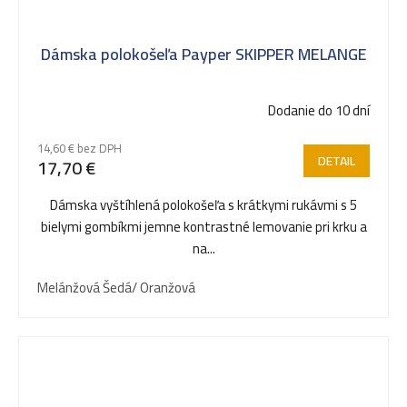
Dámska polokošeľa Payper SKIPPER MELANGE
Dodanie do 10 dní
14,60 € bez DPH
DETAIL
17,70 €
Dámska vyštíhlená polokošeľa s krátkymi rukávmi s 5
bielymi gombíkmi jemne kontrastné lemovanie pri krku a
na...
Melánžová Šedá/ Oranžová