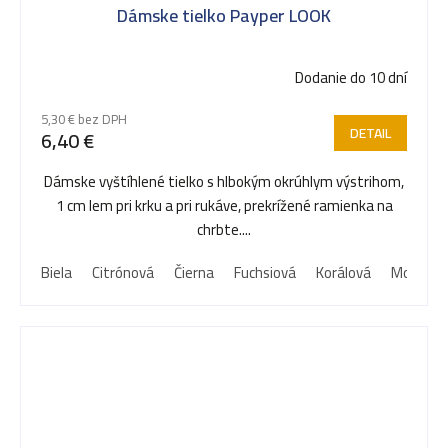
Dámske tielko Payper LOOK
Dodanie do 10 dní
5,30 € bez DPH
DETAIL
6,40 €
Dámske vyštíhlené tielko s hlbokým okrúhlym výstrihom,
1 cm lem pri krku a pri rukáve, prekrížené ramienka na
chrbte....
Biela
Citrónová
Čierna
Fuchsiová
Korálová
Modrá D