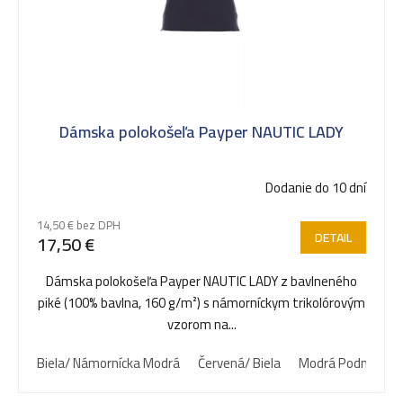
Dámska polokošeľa Payper NAUTIC LADY
Dodanie do 10 dní
14,50 € bez DPH
DETAIL
17,50 €
Dámska polokošeľa Payper NAUTIC LADY z bavlneného
piké (100% bavlna, 160 g/m²) s námorníckym trikolórovým
vzorom na...
Biela/ Námornícka Modrá
Červená/ Biela
Modrá Podmorská/