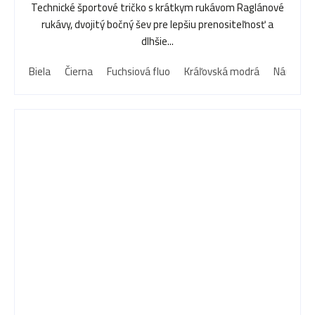
Technické športové tričko s krátkym rukávom Raglánové
rukávy, dvojitý bočný šev pre lepšiu prenositeľnosť a
dlhšie...
Biela
Čierna
Fuchsiová fluo
Kráľovská modrá
Námorní