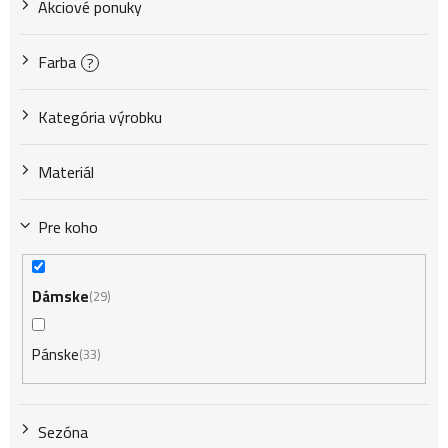
Akciové ponuky
o
Farba
?
d
Kategória výrobku
u
Materiál
k
Pre koho
t
Dámske
29
Pánske
33
o
v
Sezóna