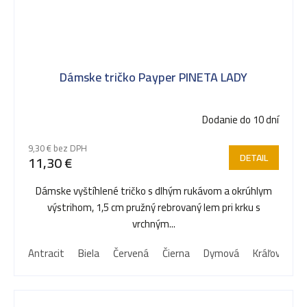
Dámske tričko Payper PINETA LADY
Dodanie do 10 dní
9,30 € bez DPH
DETAIL
11,30 €
Dámske vyštíhlené tričko s dlhým rukávom a okrúhlym
výstrihom, 1,5 cm pružný rebrovaný lem pri krku s
vrchným...
Antracit
Biela
Červená
Čierna
Dymová
Kráľovská m