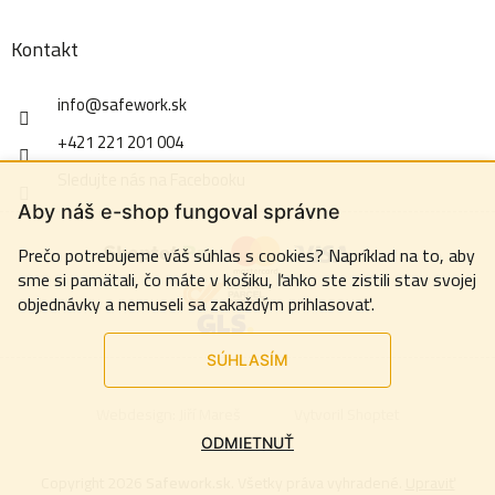
Kontakt
info
@
safework.sk
+421 221 201 004
Sledujte nás na Facebooku
Aby náš e-shop fungoval správne
Prečo potrebujeme váš súhlas s cookies? Napríklad na to, aby
sme si pamätali, čo máte v košiku, ľahko ste zistili stav svojej
objednávky a nemuseli sa zakaždým prihlasovať.
SÚHLASÍM
Webdesign:
Jiří Mareš
Vytvoril Shoptet
ODMIETNUŤ
Copyright 2026
Safework.sk
. Všetky práva vyhradené.
Upraviť