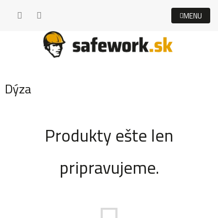
Prejsť
na
obsah
Dýza
Produkty ešte len
pripravujeme.