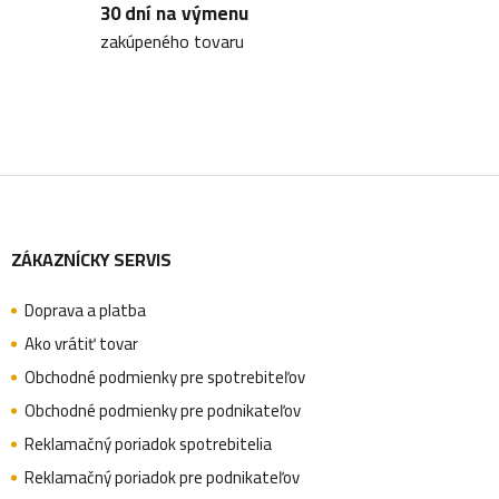
30 dní na výmenu
zakúpeného tovaru
Z
ZÁKAZNÍCKY SERVIS
á
Doprava a platba
p
Ako vrátiť tovar
Obchodné podmienky pre spotrebiteľov
ä
Obchodné podmienky pre podnikateľov
Reklamačný poriadok spotrebitelia
Reklamačný poriadok pre podnikateľov