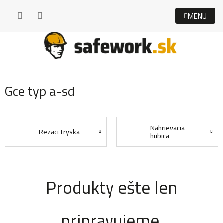
Prejsť
na
obsah
Gce typ a-sd
Nahrievacia
Rezaci tryska
hubica
Produkty ešte len
pripravujeme.