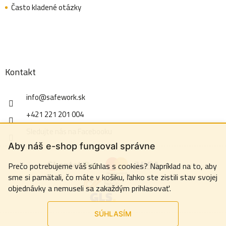
Často kladené otázky
Kontakt
info
@
safework.sk
+421 221 201 004
Sledujte nás na Facebooku
Aby náš e-shop fungoval správne
Prečo potrebujeme váš súhlas s cookies? Napríklad na to, aby
sme si pamätali, čo máte v košiku, ľahko ste zistili stav svojej
objednávky a nemuseli sa zakaždým prihlasovať.
SÚHLASÍM