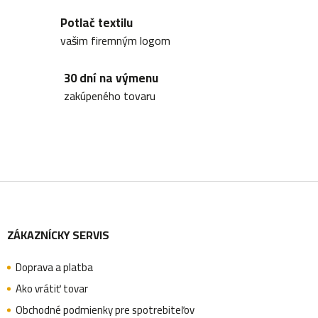
Potlač textilu
vašim firemným logom
30 dní na výmenu
zakúpeného tovaru
Z
ZÁKAZNÍCKY SERVIS
á
Doprava a platba
p
Ako vrátiť tovar
Obchodné podmienky pre spotrebiteľov