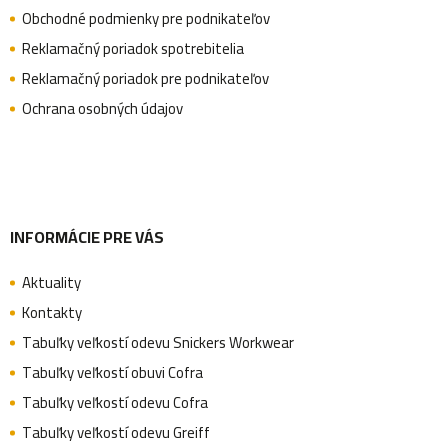
ä
Obchodné podmienky pre podnikateľov
Reklamačný poriadok spotrebitelia
Reklamačný poriadok pre podnikateľov
t
Ochrana osobných údajov
i
e
INFORMÁCIE PRE VÁS
Aktuality
Kontakty
Tabuľky veľkostí odevu Snickers Workwear
Tabuľky veľkostí obuvi Cofra
Tabuľky veľkostí odevu Cofra
Tabuľky veľkostí odevu Greiff