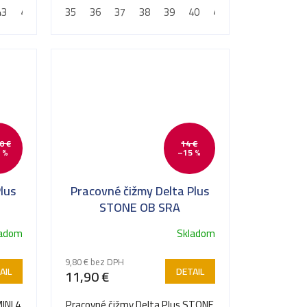
43
44
45
35
46
36
47
37
48
38
39
40
41
42
43
44
0 €
14 €
 %
–15 %
lus
Pracovné čižmy Delta Plus
STONE OB SRA
ladom
Skladom
Priemerné
hodnotenie
9,80 € bez DPH
produktu
AIL
DETAIL
11,90 €
je
5,0
INI 4
Pracovné čižmy Delta Plus STONE