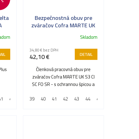
 %
elta
Bezpečnostná obuv pre
A
zváračov Cofra MARTE UK
S3 CI SC FO SR
ladom
Skladom
34,80 € bez DPH
AIL
DETAIL
42,10 €
Plus
Členková pracovná obuv pre
zváračov Cofra MARTE UK S3 CI
SC FO SR - s ochrannou špicou a
planžetou proti prepichnutiu
41
42
43
39
44
40
45
41
46
42
47
43
44
45
46
47