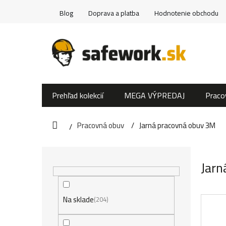
Prejsť
Blog
Doprava a platba
Hodnotenie obchodu
na
obsah
Prehľad kolekcií
MEGA VÝPREDAJ
Praco
Pracovná obuv
Jarná pracovná obuv 3M
Domov
B
Jarn
o
č
Na sklade
204
n