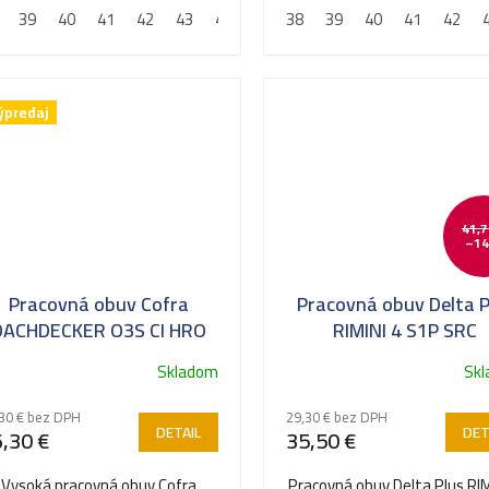
39
40
41
42
43
44
45
38
46
39
47
40
48
41
42
ýpredaj
41,7
–14
Pracovná obuv Cofra
Pracovná obuv Delta P
DACHDECKER O3S CI HRO
RIMINI 4 S1P SRC
LG FO SR*
Skladom
Sk
30 € bez DPH
29,30 € bez DPH
DETAIL
DET
,30 €
35,50 €
Vysoká pracovná obuv Cofra
Pracovná obuv Delta Plus RIM