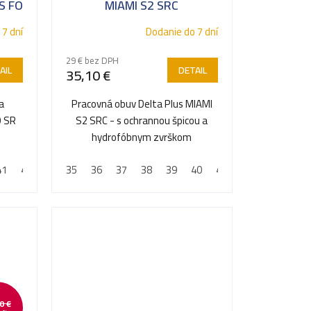
S FO
MIAMI S2 SRC
 7 dní
Dodanie do 7 dní
29 € bez DPH
AIL
DETAIL
35,10 €
a
Pracovná obuv Delta Plus MIAMI
O SR
S2 SRC - s ochrannou špicou a
hydrofóbnym zvrškom
41
42
43
35
44
36
45
37
46
38
47
39
48
40
41
42
43
44
0 €