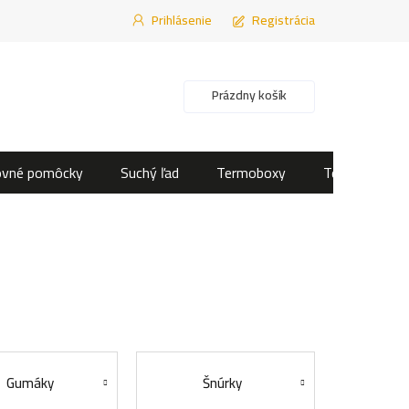
Prihlásenie
Registrácia
Nákupný košík
Prázdny košík
ovné pomôcky
Suchý ľad
Termoboxy
Termotašky
Gumáky
Šnúrky