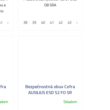
z
ou a
OB SRA
5
tiu
hviezdičiek.
41
42
43
38
44
39
45
40
46
41
47
42
43
44
45
46
47
fra
Bezpečnostná obuv Cofra
AUSILIUS ESD S2 FO SR
ladom
Skladom