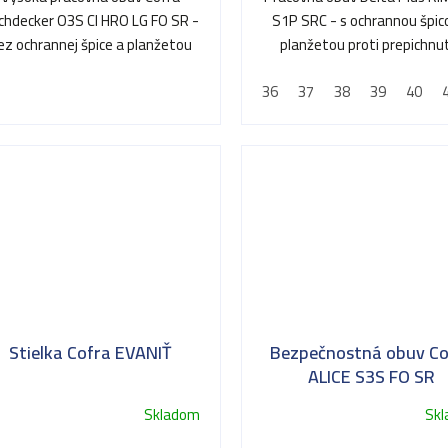
chdecker O3S CI HRO LG FO SR -
S1P SRC - s ochrannou špic
ez ochrannej špice a planžetou
planžetou proti prepichnu
proti prepichnutiu
36
37
38
39
40
Stielka Cofra EVANIŤ
Bezpečnostná obuv Co
ALICE S3S FO SR
Skladom
Sk