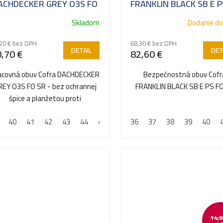
ACHDECKER GREY O3S FO
FRANKLIN BLACK SB E P
SR
Pokrývačská obuv
SR
Skladom
Dodanie do
20 € bez DPH
68,30 € bez DPH
DETAIL
DET
,70 €
82,60 €
acovná obuv Cofra DACHDECKER
Bezpečnostná obuv Cofr
REY O3S FO SR - bez ochrannej
FRANKLIN BLACK SB E PS F
špice a planžetou proti
prepichnutiu
40
41
42
43
44
45
46
36
47
37
48
38
39
40
14,8