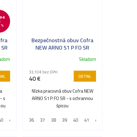
0 €
ž
 %
fra
Bezpečnostná obuv Cofra
 SR
NEW ARNO S1 P FO SR
ladom
Skladom
33,10 € bez DPH
AIL
DETAIL
40 €
ra
Nízka pracovná obuv Cofra NEW
- s
ARNO S1 P FO SR - s ochrannou
tou
špicou
40
41
42
36
43
37
44
38
45
39
46
40
47
41
48
42
43
44
45