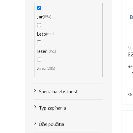
B
Jar
854
Leto
630
51,
Jeseň
945
62
Be
Zima
295
Špeciálna vlastnosť
36
Typ zapínania
Účel použitia