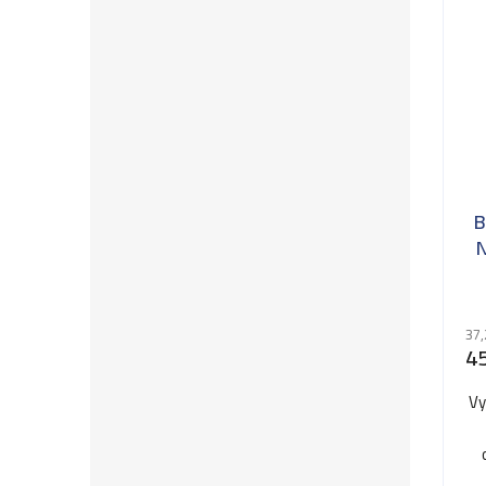
B
N
37,
45
Vy