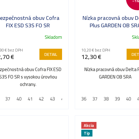
–16
ezpečnostná obuv Cofra
Nízka pracovná obuv D
FIX ESD S3S FO SR
Plus GARDEN OB SR
Skladom
Sk
Priemerné
hodnotenie
80 € bez DPH
10,20 € bez DPH
produktu
DETAIL
DET
,70 €
12,30 €
je
5,0
zpečnostná obuv Cofra FIX ESD
Nízka pracovná obuv Delta 
z
S3S FO SR s vysokou úrovňou
GARDEN OB SRA
5
ochrany.
hviezdičiek.
37
40
41
42
43
44
45
36
46
37
47
38
48
39
40
Akcia
Tip