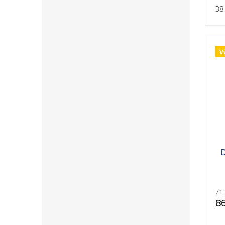
38
V
71,
86