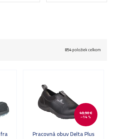
854
položiek celkom
40,90 €
–14 %
fra
Pracovná obuv Delta Plus