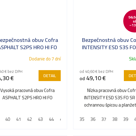
56,5
a
–13
ezpečnostná obuv Cofra
Bezpečnostná obuv Co
ASPHALT S2PS HRO HI FO
INTENSITY ESD S3S FO
acovní obuv pro asfaltéry
Dodanie do 7 dní
Sk
40 € bez DPH
od 40,60 € bez DPH
DETAIL
DET
,30 €
49,10 €
od
Vysoká pracovná obuv Cofra
Nízka pracovná obuv Cof
ASPHALT S2PS HRO HI FO
INTENSITY ESD S3S FO SR 
ochrannou špicou a planže
proti prepichnutiu
40
41
42
43
44
45
46
35
47
36
48
37
38
39