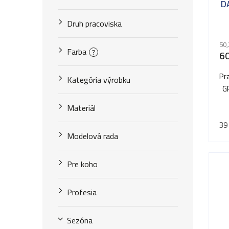
r
D
o
o
Druh pracoviska
d
d
50,
u
Farba
?
60
u
k
Pr
k
Kategória výrobku
t
G
t
o
Materiál
o
39
v
v
Modelová rada
Pre koho
Profesia
Sezóna