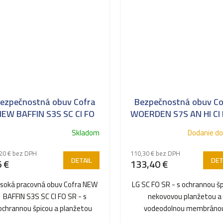
ezpečnostná obuv Cofra
Bezpečnostná obuv Co
EW BAFFIN S3S SC CI FO
WOERDEN S7S AN HI CI
SR
LG SC FO SR
Skladom
Dodanie do
20 € bez DPH
110,30 € bez DPH
DETAIL
DET
 €
133,40 €
soká pracovná obuv Cofra NEW
LG SC FO SR - s ochrannou šp
BAFFIN S3S SC CI FO SR - s
nekovovou planžetou a
ochrannou špicou a planžetou
vodeodolnou membráno
proti prepichnutiu