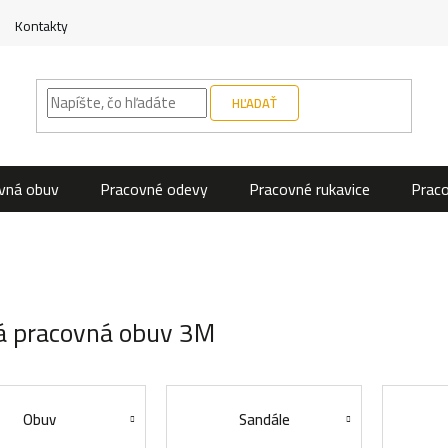
Kontakty
HĽADAŤ
vná obuv
Pracovné odevy
Pracovné rukavice
Prac
á pracovná obuv 3M
Obuv
Sandále