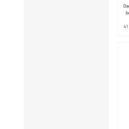
Da
b
41