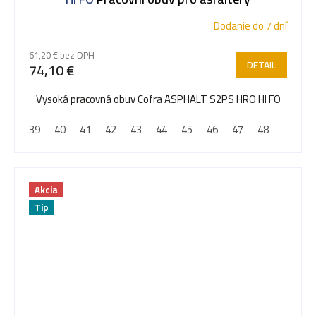
Dodanie do 7 dní
61,20 € bez DPH
DETAIL
74,10 €
Vysoká pracovná obuv Cofra ASPHALT S2PS HRO HI FO
39
40
41
42
43
44
45
46
47
48
Akcia
Tip