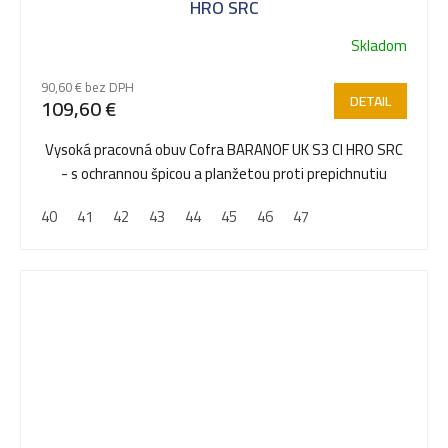
HRO SRC
Skladom
90,60 € bez DPH
DETAIL
109,60 €
Vysoká pracovná obuv Cofra BARANOF UK S3 CI HRO SRC
- s ochrannou špicou a planžetou proti prepichnutiu
40
41
42
43
44
45
46
47