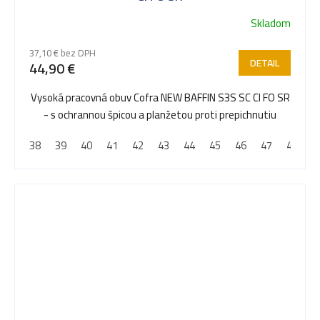
Skladom
37,10 € bez DPH
DETAIL
44,90 €
Vysoká pracovná obuv Cofra NEW BAFFIN S3S SC CI FO SR
- s ochrannou špicou a planžetou proti prepichnutiu
38
39
40
41
42
43
44
45
46
47
48