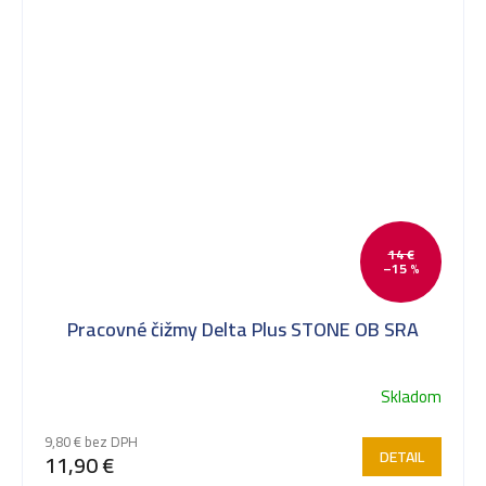
14 €
–15 %
Pracovné čižmy Delta Plus STONE OB SRA
Skladom
Priemerné
hodnotenie
9,80 € bez DPH
produktu
DETAIL
11,90 €
je