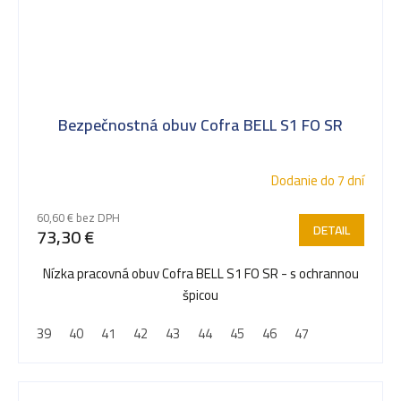
Bezpečnostná obuv Cofra BELL S1 FO SR
Dodanie do 7 dní
60,60 € bez DPH
DETAIL
73,30 €
Nízka pracovná obuv Cofra BELL S1 FO SR - s ochrannou
špicou
39
40
41
42
43
44
45
46
47