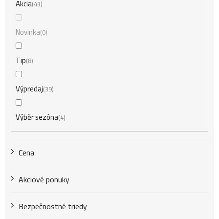
n
Akcia
43
i
Novinka
0
Tip
8
e
Výpredaj
39
p
Výběr sezóna
4
r
Cena
o
Akciové ponuky
d
Bezpečnostné triedy