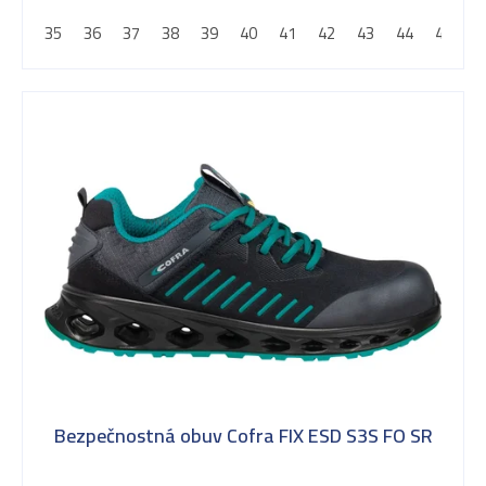
35
36
37
38
39
40
41
42
43
44
45
4
Bezpečnostná obuv Cofra FIX ESD S3S FO SR