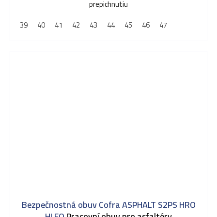
prepichnutiu
39
40
41
42
43
44
45
46
47
Bezpečnostná obuv Cofra ASPHALT S2PS HRO
HI FO
Pracovní obuv pro asfaltéry