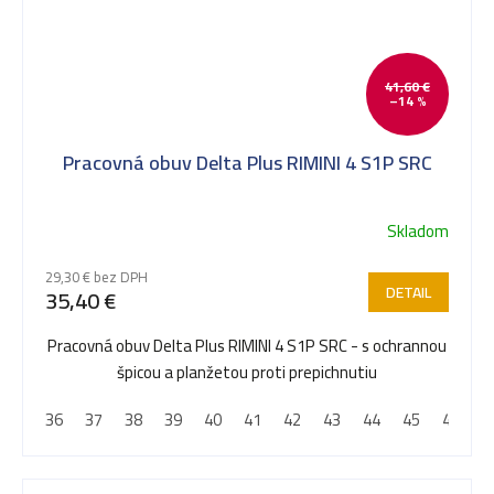
41,60 €
–14 %
Pracovná obuv Delta Plus RIMINI 4 S1P SRC
Skladom
29,30 € bez DPH
DETAIL
35,40 €
Pracovná obuv Delta Plus RIMINI 4 S1P SRC - s ochrannou
špicou a planžetou proti prepichnutiu
36
37
38
39
40
41
42
43
44
45
46
4