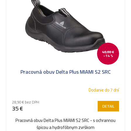
k
t
o
40,80 €
v
–14 %
Pracovná obuv Delta Plus MIAMI S2 SRC
Dodanie do 7 dní
28,90 € bez DPH
DETAIL
35 €
Pracovná obuv Delta Plus MIAMI S2 SRC - s ochrannou
špicou a hydrofóbnym zvrškom