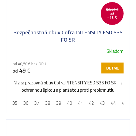
56,40 €
až
–13 %
Bezpečnostná obuv Cofra INTENSITY ESD S3S
FO SR
Skladom
od 40,50 € bez DPH
DETAIL
49 €
od
Nízka pracovná obuv Cofra INTENSITY ESD S3S FO SR - s
ochrannou špicou a planžetou proti prepichnutiu
35
36
37
38
39
40
41
42
43
44
45
4