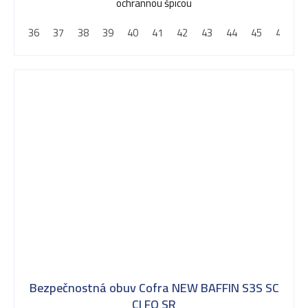
ochrannou špicou
36
37
38
39
40
41
42
43
44
45
46
4
Bezpečnostná obuv Cofra NEW BAFFIN S3S SC
CI FO SR