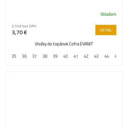
Skladom
3,10 € bez DPH
DETAIL
3,70 €
Vložky do topánok Cofra EVANIT
35
36
37
38
39
40
41
42
43
44
45
4