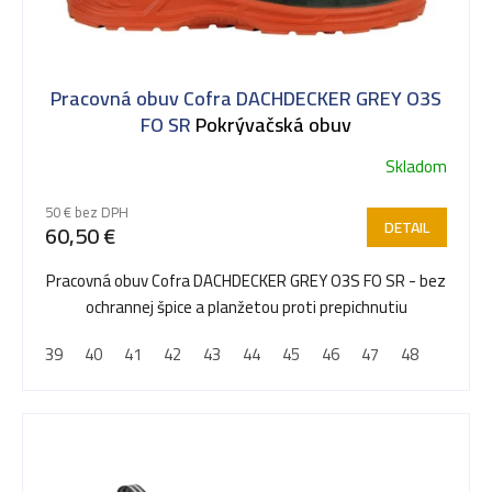
s
Pracovná obuv Cofra DACHDECKER GREY O3S
p
FO SR
Pokrývačská obuv
Skladom
r
50 € bez DPH
DETAIL
60,50 €
o
Pracovná obuv Cofra DACHDECKER GREY O3S FO SR - bez
ochrannej špice a planžetou proti prepichnutiu
d
39
40
41
42
43
44
45
46
47
48
u