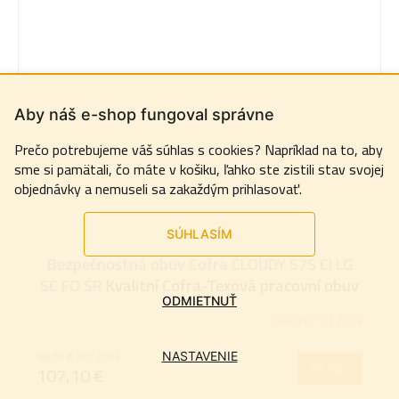
Aby náš e-shop fungoval správne
Prečo potrebujeme váš súhlas s cookies? Napríklad na to, aby
sme si pamätali, čo máte v košiku, ľahko ste zistili stav svojej
objednávky a nemuseli sa zakaždým prihlasovať.
SÚHLASÍM
Bezpečnostná obuv Cofra CLOUDY S7S CI LG
SC FO SR
Kvalitní Cofra-Texová pracovní obuv
ODMIETNUŤ
Dodanie do 7 dní
88,50 € bez DPH
NASTAVENIE
DETAIL
107,10 €