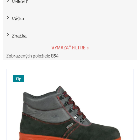
Veľkosť
Výška
Značka
VYMAZAŤ FILTRE
Zobrazených položiek:
854
V
Tip
ý
p
i