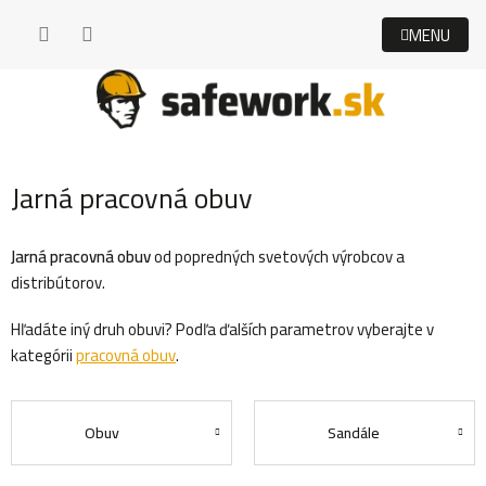
Prejsť
na
obsah
Jarná pracovná obuv
Jarná pracovná obuv
od popredných svetových výrobcov a
distribútorov.
Hľadáte iný druh obuvi? Podľa ďalších parametrov vyberajte v
kategórii
pracovná obuv
.
Obuv
Sandále