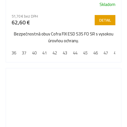
Skladom
51,70 € bez DPH
DETAIL
62,60 €
Bezpečnostná obuv Cofra FIX ESD S3S FO SR s vysokou
úrovňou ochrany.
36
37
40
41
42
43
44
45
46
47
48