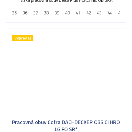
Nízka pracovná obuv Delta Plus HEALTHIC OB SRA
35
36
37
38
39
40
41
42
43
44
45
4
Výpredaj
Pracovná obuv Cofra DACHDECKER O3S CI HRO
LG FO SR*