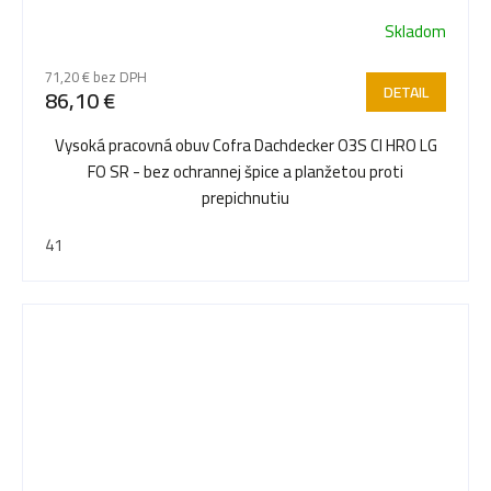
Skladom
71,20 € bez DPH
DETAIL
86,10 €
Vysoká pracovná obuv Cofra Dachdecker O3S CI HRO LG
FO SR - bez ochrannej špice a planžetou proti
prepichnutiu
41