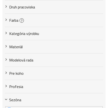
u
Druh pracoviska
k
Farba
?
Kategória výrobku
t
Materiál
o
Modelová rada
v
Pre koho
Profesia
Sezóna