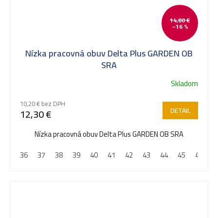
14,80 €
–16 %
Nízka pracovná obuv Delta Plus GARDEN OB
SRA
Skladom
Priemerné
hodnotenie
10,20 € bez DPH
produktu
DETAIL
12,30 €
je
5,0
Nízka pracovná obuv Delta Plus GARDEN OB SRA
z
36
37
38
39
40
41
42
43
44
45
46
4
5
hviezdičiek.