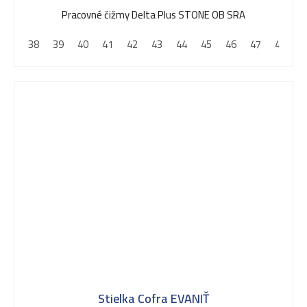
5,0
Pracovné čižmy Delta Plus STONE OB SRA
z
38
39
40
41
42
43
44
45
46
47
48
5
hviezdičiek.
Stielka Cofra EVANIŤ