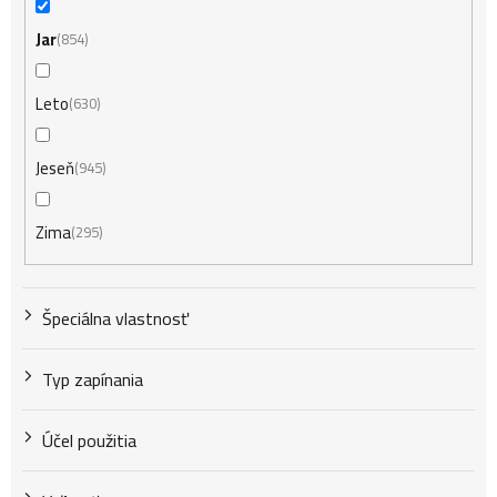
Jar
854
Leto
630
Jeseň
945
Zima
295
Špeciálna vlastnosť
Typ zapínania
Účel použitia