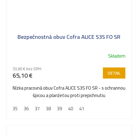
Bezpečnostná obuv Cofra ALICE S3S FO SR
Skladom
53,80 € bez DPH
DETAIL
65,10 €
Nízka pracovná obuv Cofra ALICE S3S FO SR - s ochrannou
špicou a planžetou proti prepichnutiu
35
36
37
38
39
40
41