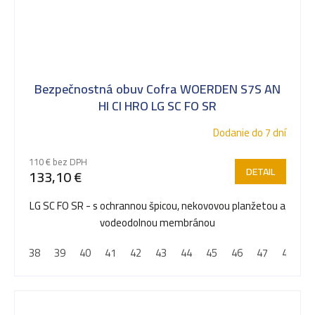
Bezpečnostná obuv Cofra WOERDEN S7S AN
HI CI HRO LG SC FO SR
Dodanie do 7 dní
110 € bez DPH
DETAIL
133,10 €
LG SC FO SR - s ochrannou špicou, nekovovou planžetou a
vodeodolnou membránou
38
39
40
41
42
43
44
45
46
47
48