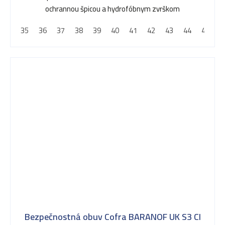
ochrannou špicou a hydrofóbnym zvrškom
35
36
37
38
39
40
41
42
43
44
45
4
Bezpečnostná obuv Cofra BARANOF UK S3 CI