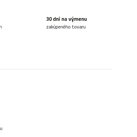
30 dní na výmenu
m
zakúpeného tovaru
ku