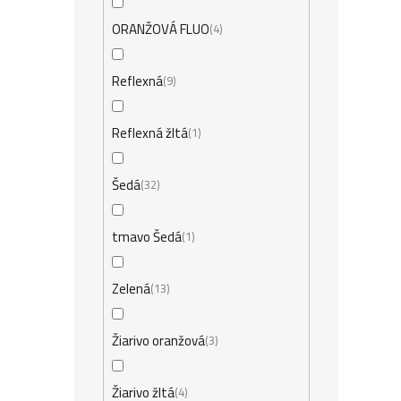
ORANŽOVÁ FLUO
4
Reflexná
9
Reflexná žltá
1
Šedá
32
tmavo Šedá
1
Zelená
13
Žiarivo oranžová
3
Žiarivo žltá
4