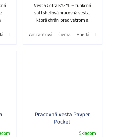
ušná
Vesta Cofra KYZYL – funkčná
 z
softshellová pracovná vesta,
e
ktorá chráni pred vetrom a
osť
zároveň skvele dýcha.
dá
Khaki
Modrá
Antracitová
Námornícka modrá
Čierna
Hnedá
Kráľovská modrá
a
Pracovná vesta Payper
Pocket
ladom
Skladom