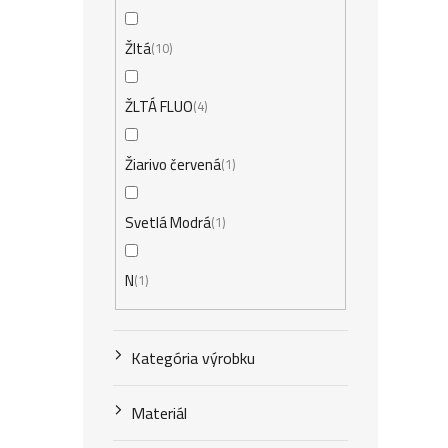
Žltá
10
ŽLTÁ FLUO
4
Žiarivo červená
1
Svetlá Modrá
1
N
1
Kategória výrobku
Materiál