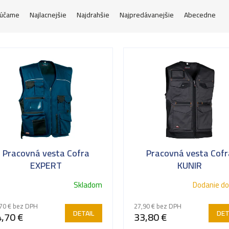
účame
Najlacnejšie
Najdrahšie
Najpredávanejšie
Abecedne
Pracovná vesta Cofra
Pracovná vesta Cofr
EXPERT
KUNIR
Skladom
Dodanie do
70 € bez DPH
27,90 € bez DPH
DETAIL
DET
,70 €
33,80 €