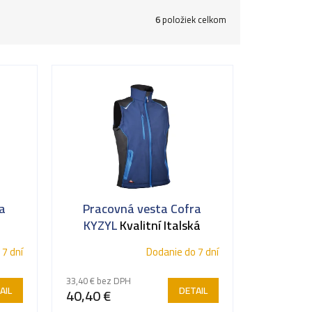
6
položiek celkom
a
Pracovná vesta Cofra
KYZYL
Kvalitní Italská
pracovní vesta
 7 dní
Dodanie do 7 dní
33,40 € bez DPH
AIL
DETAIL
40,40 €