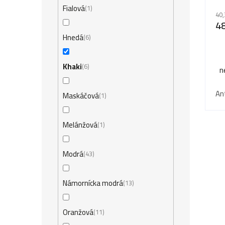
Fialová
1
40,
48
Hnedá
6
Khaki
6
n
An
Maskáčová
1
Melánžová
1
Modrá
43
Námornícka modrá
13
Oranžová
11