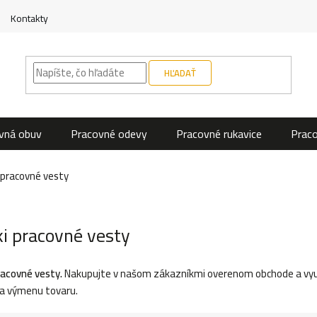
Kontakty
HĽADAŤ
vná obuv
Pracovné odevy
Pracovné rukavice
Prac
 pracovné vesty
i pracovné vesty
racovné vesty.
Nakupujte v našom zákazníkmi overenom obchode a využ
na výmenu tovaru.