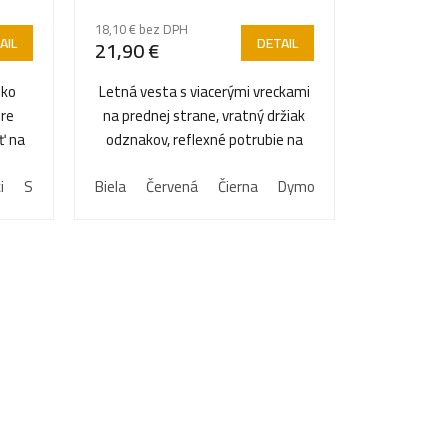
18,10 € bez DPH
AIL
DETAIL
21,90 €
oko
Letná vesta s viacerými vreckami
pre
na prednej strane, vratný držiak
ť na
odznakov, reflexné potrubie na
ramenách a veľké...
i
Svetlo modrá
Biela
Tmavo modrá
Červená
Čierna
hnedá zemitá
Dymová
Khaki
Kráľov