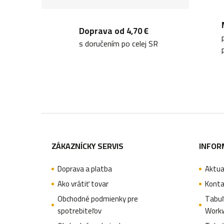
Doprava od 4,70 €
s doručením po celej SR
Z
á
ZÁKAZNÍCKY SERVIS
INFOR
p
Doprava a platba
Aktua
ä
Ako vrátiť tovar
Konta
t
Obchodné podmienky pre
Tabuľ
spotrebiteľov
Work
i