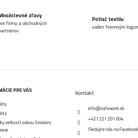
Množstevné zľavy
Potlač textilu
pre firmy a obchodných
vašim firemným logo
partnerov
MÁCIE PRE VÁS
Kontakt
lity
info
@
safework.sk
kty
+421 221 201 004
ky veľkostí odevu Snickers
Sledujte nás na Faceboo
wear