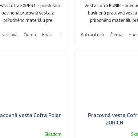
esta Cofra EXPERT - priedušná
Vesta Cofra KUNIR - pried
bavlnená pracovná vesta z
bavlnená pracovná vesta
prírodného materiálu pre
prírodného materiálu pr
celodenné pohodlie a voľnosť
celodenné pohodlie a voľn
tracitová
Čierna
Khaki
Tmavo modrá
Antracitová
hnedá zemitá
Čierna
Hne
pohybu.
pohybu.
acovná vesta Cofra Polar
Pracovná vesta Cofr
ZURICH
Skladom
Sk