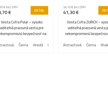
30 € bez DPH
34,10 € bez DPH
DETAIL
DET
,70 €
41,30 €
Vesta Cofra Polar – vysoko
Vesta Cofra ZURICH – vys
viditeľná pracovná vesta pre
viditeľná pracovná vesta 
ekompromisnú bezpečnosť na
nekompromisnú bezpečnos
každom pracovisku.
každom pracovisku.
tracitová
Čierna
Hnedá
Khaki
Modrá
Antracitová
Šedá
Čierna
Khak
O
v
l
á
d
a