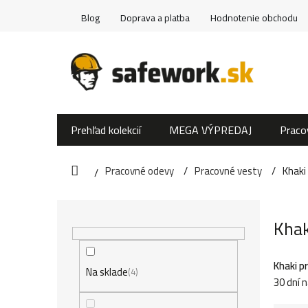
Prejsť
Blog
Doprava a platba
Hodnotenie obchodu
na
obsah
Prehľad kolekcií
MEGA VÝPREDAJ
Praco
Pracovné odevy
Pracovné vesty
Khaki
Domov
B
Khak
o
č
Khaki p
Na sklade
4
30 dní 
n