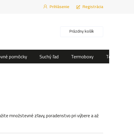
Prihlásenie
Registrácia
Nákupný košík
Prázdny košík
ovné pomôcky
Suchý ľad
Termoboxy
Termotašky
ite množstevné zľavy, poradenstvo pri výbere a až