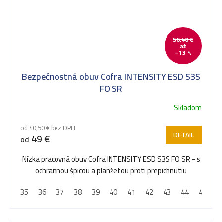
56,40 €
až
–13 %
Bezpečnostná obuv Cofra INTENSITY ESD S3S
FO SR
Skladom
od 40,50 € bez DPH
DETAIL
49 €
od
Nízka pracovná obuv Cofra INTENSITY ESD S3S FO SR - s
ochrannou špicou a planžetou proti prepichnutiu
35
36
37
38
39
40
41
42
43
44
45
4