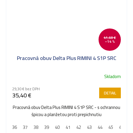
41,60 €
–14 %
Pracovná obuv Delta Plus RIMINI 4 S1P SRC
Skladom
29,30 € bez DPH
DETAIL
35,40 €
Pracovná obuv Delta Plus RIMINI 4 S1P SRC - s ochrannou
špicou a planžetou proti prepichnutiu
36
37
38
39
40
41
42
43
44
45
46
4