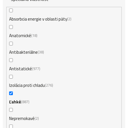
Absorbcia energie v oblasti päty
2
Anatomické
18
Antibakteriálne
38
Antistatické
977
Izolácia proti chladu
276
Ľahké
887
Nepremokavé
2