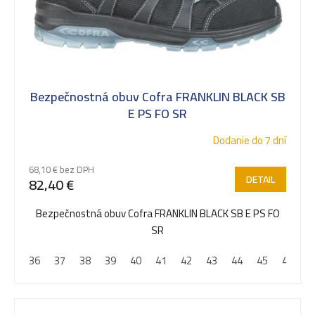
o
v
Bezpečnostná obuv Cofra FRANKLIN BLACK SB
E PS FO SR
Dodanie do 7 dní
68,10 € bez DPH
DETAIL
82,40 €
Bezpečnostná obuv Cofra FRANKLIN BLACK SB E PS FO
SR
36
37
38
39
40
41
42
43
44
45
46
4