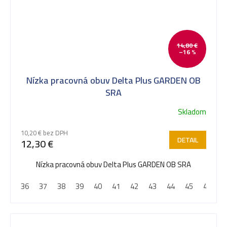
14,80 €
–16 %
Nízka pracovná obuv Delta Plus GARDEN OB
SRA
Skladom
Priemerné
hodnotenie
10,20 € bez DPH
produktu
DETAIL
12,30 €
je
5,0
Nízka pracovná obuv Delta Plus GARDEN OB SRA
z
36
37
38
39
40
41
42
43
44
45
46
4
5
hviezdičiek.