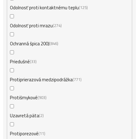
Odolnosť proti kontaktnému teplu
125
Odolnosť proti mrazu
274
Ochranná špica 200J
846
Priedušné
33
Protiprierazová medzipodrážka
771
Protišmykové
903
Uzavretá päta
2
Protiporezové
11