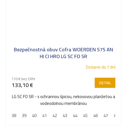
Bezpečnostná obuv Cofra WOERDEN S7S AN
HI CI HRO LG SC FO SR
Dodanie do 7 dní
110 € bez DPH
DETAIL
133,10 €
LG SC FO SR - s ochrannou špicou, nekovovou planžetou a
vodeodolnou membránou
38
39
40
41
42
43
44
45
46
47
48