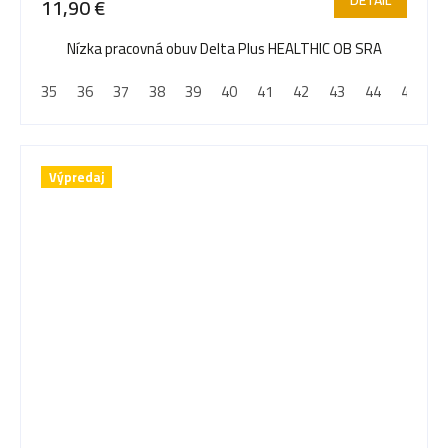
DETAIL
11,90 €
Nízka pracovná obuv Delta Plus HEALTHIC OB SRA
35
36
37
38
39
40
41
42
43
44
45
4
Výpredaj