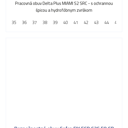
Pracovná obuv Delta Plus MIAMI S2 SRC - s ochrannou
špicou a hydrofóbnym zvrškom
35
36
37
38
39
40
41
42
43
44
45
4