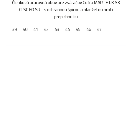
Členková pracovná obuv pre zváračov Cofra MARTE UK S3
CI SC FO SR - s ochrannou špicou a planžetou proti
prepichnutiu
39
40
41
42
43
44
45
46
47