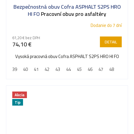
Bezpečnostná obuv Cofra ASPHALT S2PS HRO
HI FO
Pracovní obuv pro asfaltéry
Dodanie do 7 dní
61,20 € bez DPH
DETAIL
74,10 €
Vysoká pracovná obuv Cofra ASPHALT S2PS HRO HI FO
39
40
41
42
43
44
45
46
47
48
Akcia
Tip