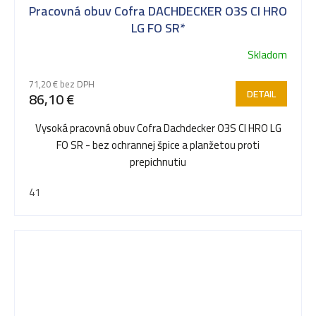
Pracovná obuv Cofra DACHDECKER O3S CI HRO
LG FO SR*
Skladom
71,20 € bez DPH
DETAIL
86,10 €
Vysoká pracovná obuv Cofra Dachdecker O3S CI HRO LG
FO SR - bez ochrannej špice a planžetou proti
prepichnutiu
41