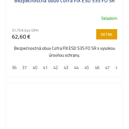
Bezpečnostná obuv Cofra FIX ESD S3S FO SR
Skladom
51,70 € bez DPH
DETAIL
62,60 €
Bezpečnostná obuv Cofra FIX ESD S3S FO SR s vysokou
úrovňou ochrany.
36
37
40
41
42
43
44
45
46
47
48