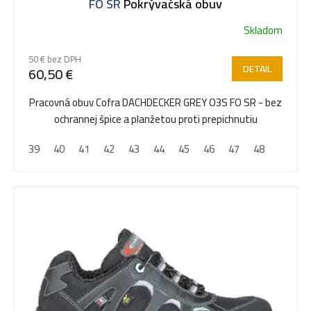
p
FO SR
Pokrývačská obuv
Skladom
r
50 € bez DPH
DETAIL
60,50 €
o
Pracovná obuv Cofra DACHDECKER GREY O3S FO SR - bez
ochrannej špice a planžetou proti prepichnutiu
d
39
40
41
42
43
44
45
46
47
48
u
k
t