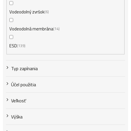
Vodeodolný zvršok
6
Vodeodolná membrána
14
ESD
139
Typ zapínania
Účel použitia
Veľkosť
Výška