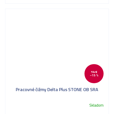
14 €
–15 %
Pracovné čižmy Delta Plus STONE OB SRA
Skladom
Priemerné
hodnotenie