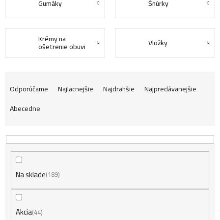
Gumáky
Šnúrky
Krémy na
Vložky
ošetrenie obuvi
R
Odporúčame
Najlacnejšie
Najdrahšie
Najpredávanejšie
Abecedne
a
d
Na sklade
e
189
n
Akcia
44