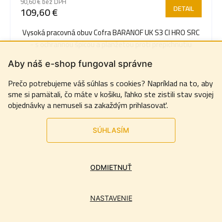
90,60 € bez DPH
DETAIL
109,60 €
Vysoká pracovná obuv Cofra BARANOF UK S3 CI HRO SRC
- s ochrannou špicou a planžetou proti prepichnutiu
Aby náš e-shop fungoval správne
40
41
42
43
44
45
46
47
Prečo potrebujeme váš súhlas s cookies? Napríklad na to, aby
sme si pamätali, čo máte v košiku, ľahko ste zistili stav svojej
objednávky a nemuseli sa zakaždým prihlasovať.
SÚHLASÍM
ODMIETNUŤ
NASTAVENIE