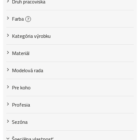
u
Druh pracoviska
k
Farba
?
Kategória výrobku
t
Materiál
o
Modelová rada
v
Pre koho
Profesia
Sezóna
Špeciálna vlastnosť