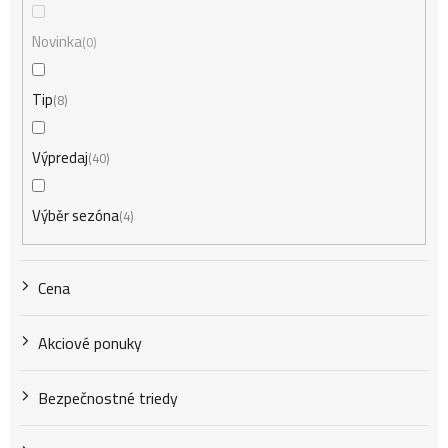
i
Novinka
0
Tip
8
e
Výpredaj
40
p
Výběr sezóna
4
r
Cena
o
Akciové ponuky
d
Bezpečnostné triedy