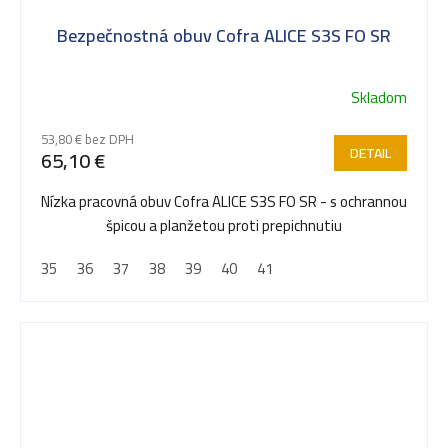
Bezpečnostná obuv Cofra ALICE S3S FO SR
Skladom
53,80 € bez DPH
DETAIL
65,10 €
Nízka pracovná obuv Cofra ALICE S3S FO SR - s ochrannou
špicou a planžetou proti prepichnutiu
35
36
37
38
39
40
41