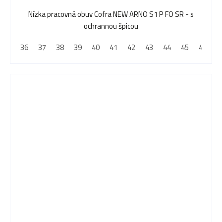
Nízka pracovná obuv Cofra NEW ARNO S1 P FO SR - s
ochrannou špicou
36
37
38
39
40
41
42
43
44
45
46
4