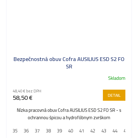
Bezpečnostná obuv Cofra AUSILIUS ESD S2 FO
SR
Skladom
48,40 € bez DPH
DETAIL
58,50 €
Nízka pracovná obuv Cofra AUSILIUS ESD S2 FO SR - s
ochrannou špicou a hydrofóbnym zvrškom
35
36
37
38
39
40
41
42
43
44
45
4