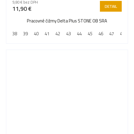
9,80 € bez DPH
produktu
DETAIL
11,90 €
je
5,0
Pracovné čižmy Delta Plus STONE OB SRA
z
38
39
40
41
42
43
44
45
46
47
48
5
hviezdičiek.