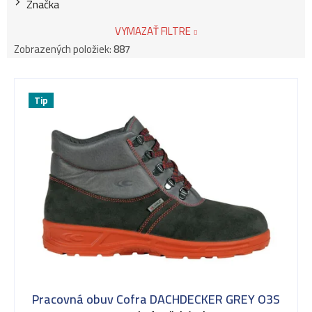
Značka
VYMAZAŤ FILTRE
Zobrazených položiek:
887
V
Tip
ý
p
i
s
Pracovná obuv Cofra DACHDECKER GREY O3S