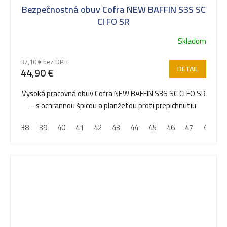
Bezpečnostná obuv Cofra NEW BAFFIN S3S SC
CI FO SR
Skladom
37,10 € bez DPH
DETAIL
44,90 €
Vysoká pracovná obuv Cofra NEW BAFFIN S3S SC CI FO SR
- s ochrannou špicou a planžetou proti prepichnutiu
38
39
40
41
42
43
44
45
46
47
48