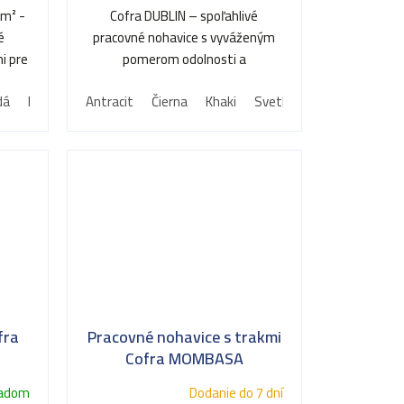
/m² -
Cofra DUBLIN – spoľahlivé
é
pracovné nohavice s vyváženým
i pre
pomerom odolnosti a
...
užívateľského komfortu.
dá
Khaki
Modrá
Antracit
Čierna
Khaki
Svetlo modrá
Tmavo m
fra
Pracovné nohavice s trakmi
Cofra MOMBASA
ladom
Dodanie do 7 dní