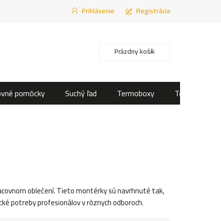
Prihlásenie
Registrácia
Nákupný košík
Prázdny košík
ovné pomôcky
Suchý ľad
Termoboxy
Termotašky
acovnom oblečení. Tieto montérky sú navrhnuté tak,
ické potreby profesionálov v rôznych odboroch.