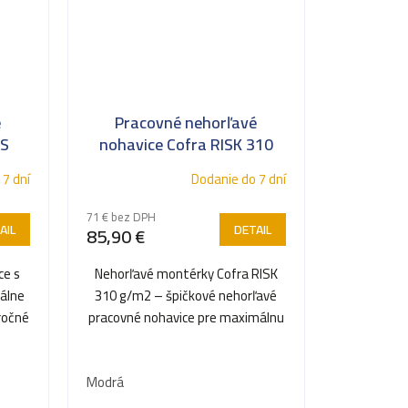
é
Pracovné nehorľavé
ES
nohavice Cofra RISK 310
g/m2
 7 dní
Dodanie do 7 dní
71 € bez DPH
AIL
DETAIL
85,90 €
ce s
Nehorľavé montérky Cofra RISK
iálne
310 g/m2 – špičkové nehorľavé
ročné
pracovné nohavice pre maximálnu
ochranu v extrémnych...
Modrá