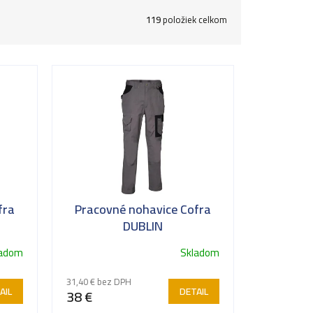
119
položiek celkom
fra
Pracovné nohavice Cofra
DUBLIN
ladom
Skladom
31,40 € bez DPH
AIL
DETAIL
38 €