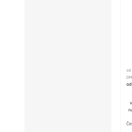
od 
DP
od
n
Či