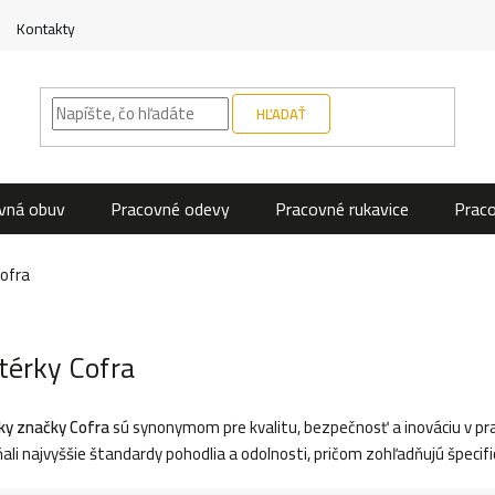
Kontakty
HĽADAŤ
vná obuv
Pracovné odevy
Pracovné rukavice
Prac
ofra
érky Cofra
y značky Cofra
sú synonymom pre kvalitu, bezpečnosť a inováciu v pr
ňali najvyššie štandardy pohodlia a odolnosti, pričom zohľadňujú špecif