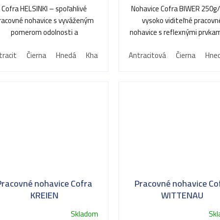
Cofra HELSINKI – spoľahlivé
Nohavice Cofra BIWER 250g
racovné nohavice s vyváženým
vysoko viditeľné pracovn
pomerom odolnosti a
nohavice s reflexnými prvkam
užívateľského komfortu.
bezpečnú prácu za každého
tracit
Čierna
Hnedá
Khaki
Modrá
Antracitová
Svetlo modrá
Čierna
Hne
Pracovné nohavice Cofra
Pracovné nohavice Co
KREIEN
WITTENAU
Skladom
Sk