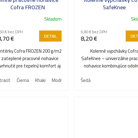
Cofra FROZEN
SafeKnee
Skladom
Sk
50 € bez DPH
6,80 € bez DPH
DETAIL
DET
,70 €
8,20 €
ntérky Cofra FROZEN 200 g/m2
Kolenné vypchávky Cofr
 zateplené pracovné nohavice
SafeKnee – univerzálne pra
vrhnuté pre tepelný komfort aj
nohavice kombinujúce odol
v mrazivom počasí.
proti opotrebovaniu a celoden
tracit
Čierna
Khaki
Modrá
Šedá
Šedá
Tmavo modrá
Zemitá 