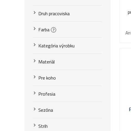
k
k
t
p
Druh pracoviska
t
o
o
Farba
?
An
v
v
Kategória výrobku
Materiál
Pre koho
Profesia
Sezóna
Strih