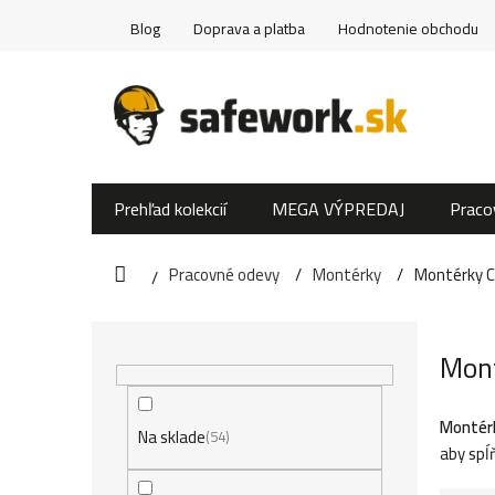
Prejsť
Blog
Doprava a platba
Hodnotenie obchodu
na
obsah
Prehľad kolekcií
MEGA VÝPREDAJ
Praco
Pracovné odevy
Montérky
Montérky C
Domov
B
Mont
o
č
Montérk
Na sklade
54
aby spĺ
n