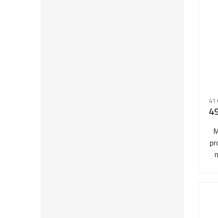
41 
49
M
pr
n