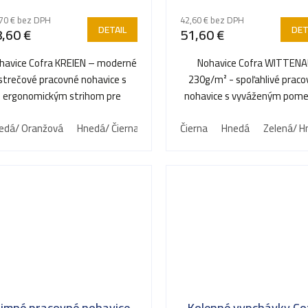
70 € bez DPH
42,60 € bez DPH
DETAIL
DET
,60 €
51,60 €
havice Cofra KREIEN – moderné
Nohavice Cofra WITTEN
strečové pracovné nohavice s
230g/m² - spoľahlivé prac
ergonomickým strihom pre
nohavice s vyváženým pom
absolútnu voľnosť pohybu.
odolnosti a užívateľskéh
edá/ Oranžová
Hnedá/ Čierna
Čierna
Hnedá
Zelená/ H
komfortu.
Zimné pracovné nohavice
Kolenné vypchávky Co