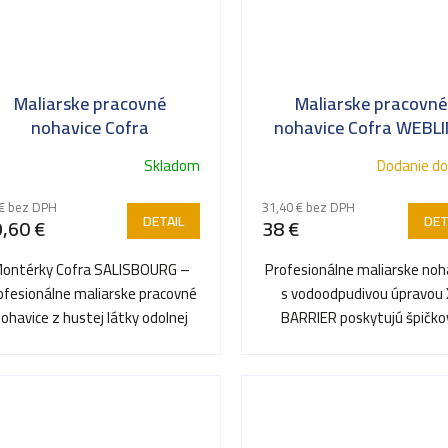
Maliarske pracovné
Maliarske pracovné
nohavice Cofra
nohavice Cofra WEBL
SALISBOURG
Skladom
Dodanie do
€ bez DPH
31,40 € bez DPH
DETAIL
DET
,60 €
38 €
ontérky Cofra SALISBOURG –
Profesionálne maliarske noh
ofesionálne maliarske pracovné
s vodoodpudivou úpravou 
ohavice z hustej látky odolnej
BARRIER poskytujú špičko
proti predreniu a farbám.
ochranu proti vodným aj..