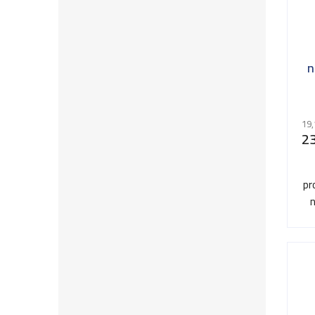
n
19,
23
pr
n