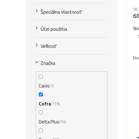
56,
Špeciálna vlastnosť
68
No
Účel použitia
Veľkosť
Hn
Značka
Canis
1
Cofra
119
Delta Plus
70