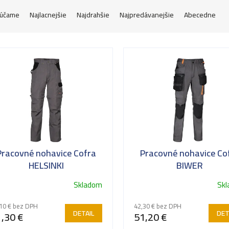
účame
Najlacnejšie
Najdrahšie
Najpredávanejšie
Abecedne
Pracovné nohavice Cofra
Pracovné nohavice Co
HELSINKI
BIWER
Skladom
Sk
10 € bez DPH
42,30 € bez DPH
DETAIL
DET
,30 €
51,20 €