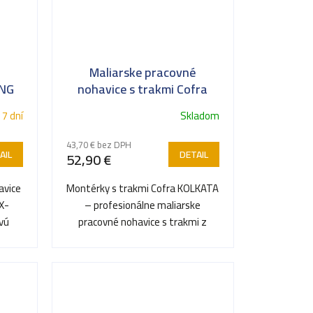
Maliarske pracovné
ING
nohavice s trakmi Cofra
KOLKATA
 7 dní
Skladom
43,70 € bez DPH
AIL
DETAIL
52,90 €
avice
Montérky s trakmi Cofra KOLKATA
X-
– profesionálne maliarske
vú
pracovné nohavice s trakmi z
.
hustej látky odolnej proti...