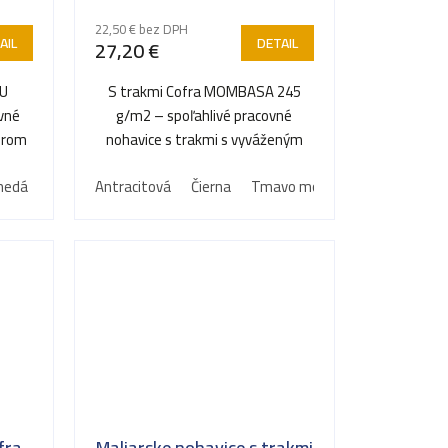
22,50 € bez DPH
AIL
DETAIL
27,20 €
AU
S trakmi Cofra MOMBASA 245
ovné
g/m2 – spoľahlivé pracovné
erom
nohavice s trakmi s vyváženým
o
pomerom odolnosti a
nedá
Antracitová
Čierna
Tmavo modrá
Zelená
užívateľského...
fra
Maliarske nohavice s trakmi