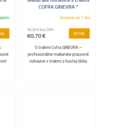
COFRA GINEVRA *
ladom
Dodanie do 7 dní
50,20 € bez DPH
AIL
DETAIL
60,70 €
a
S trakmi Cofra GINEVRA –
covné
profesionálne maliarske pracovné
nosť
nohavice s trakmi z hustej látky
né...
odolnej proti predreniu a...
hnedá