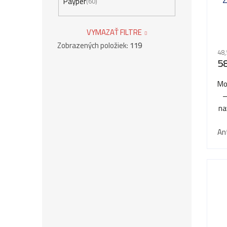
Payper
60
VYMAZAŤ FILTRE
Zobrazených položiek:
119
48,
58
Mo
–
na
An