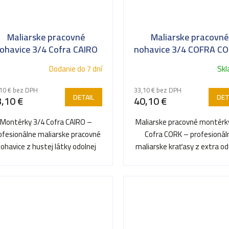
Maliarske pracovné
Maliarske pracovné
ohavice 3/4 Cofra CAIRO
nohavice 3/4 COFRA CO
Dodanie do 7 dní
Sk
10 € bez DPH
33,10 € bez DPH
DETAIL
DET
,10 €
40,10 €
Montérky 3/4 Cofra CAIRO –
Maliarske pracovné montérk
ofesionálne maliarske pracovné
Cofra CORK – profesionál
ohavice z hustej látky odolnej
maliarske kraťasy z extra od
proti predreniu a farbám.
tkaniny s vysokou gramáž