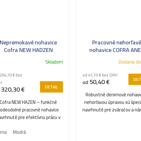
Nepremokavé nohavice
Pracovné nehorľav
Cofra NEW HADZEN
nohavice COFRA AN
Skladom
Dodanie do
264,70 € bez
od 41,70 € bez DPH
DET
50,40 €
od
H
DETAIL
320,30 €
Robustné denimové nohavi
Cofra NEW HAZEN – funkčné
nehorľavou úpravou sú špec
vodeodolné pracovné nohavice
navrhnuté pre zváračov a ná
avrhnuté pre efektívnu prácu v
tepelné prevádzky....
mokre a vlhku.
erna
Modrá