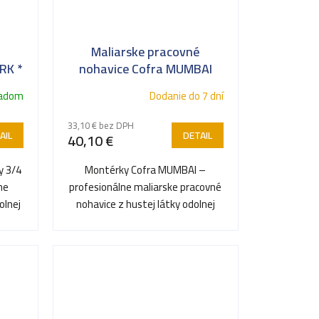
Maliarske pracovné
RK *
nohavice Cofra MUMBAI
ladom
Dodanie do 7 dní
33,10 € bez DPH
AIL
DETAIL
40,10 €
y 3/4
Montérky Cofra MUMBAI –
ne
profesionálne maliarske pracovné
olnej
nohavice z hustej látky odolnej
ou.
proti predreniu a farbám.