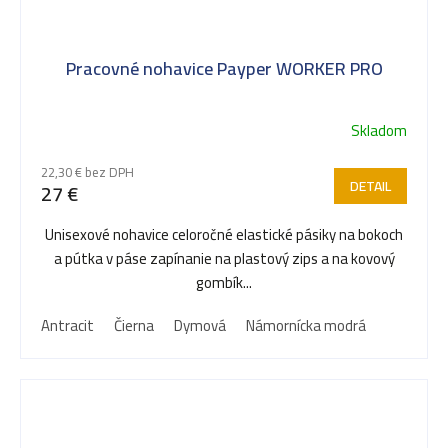
Pracovné nohavice Payper WORKER PRO
Skladom
22,30 € bez DPH
DETAIL
27 €
Unisexové nohavice celoročné elastické pásiky na bokoch
a pútka v páse zapínanie na plastový zips a na kovový
gombík...
Antracit
Čierna
Dymová
Námornícka modrá