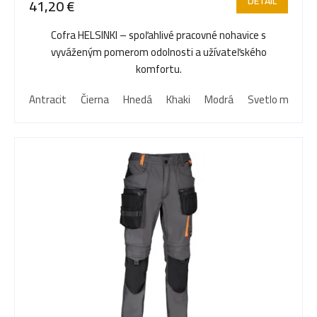
DETAIL
41,20 €
o
Cofra HELSINKI – spoľahlivé pracovné nohavice s
vyváženým pomerom odolnosti a užívateľského
d
komfortu.
Antracit
Čierna
Hnedá
Khaki
Modrá
Svetlo modrá
u
k
t
o
v