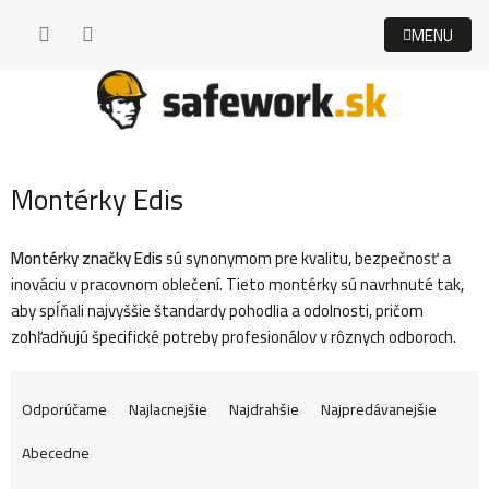
Prejsť
na
obsah
Montérky Edis
Montérky značky Edis
sú synonymom pre kvalitu, bezpečnosť a
inováciu v pracovnom oblečení. Tieto montérky sú navrhnuté tak,
aby spĺňali najvyššie štandardy pohodlia a odolnosti, pričom
zohľadňujú špecifické potreby profesionálov v rôznych odboroch.
R
Odporúčame
Najlacnejšie
Najdrahšie
Najpredávanejšie
Abecedne
a