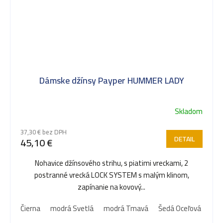
Dámske džínsy Payper HUMMER LADY
Skladom
37,30 € bez DPH
DETAIL
45,10 €
Nohavice džínsového strihu, s piatimi vreckami, 2
postranné vrecká LOCK SYSTEM s malým klinom,
zapínanie na kovový...
Čierna
modrá Svetlá
modrá Tmavá
Šedá Oceľová