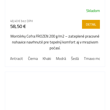
Skladom
48,40 € bez DPH
DETAIL
58,50 €
Montérky Cofra FROZEN 200 g/m2 – zateplené pracovné
nohavice navrhnuté pre tepelný komfort aj v mrazivom
počasí.
Antracit
Čierna
Khaki
Modrá
Šedá
Tmavo modrá