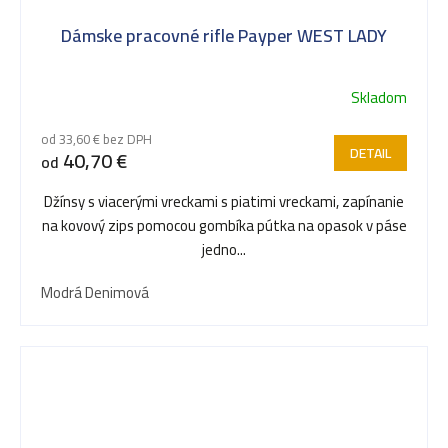
Dámske pracovné rifle Payper WEST LADY
Skladom
od 33,60 € bez DPH
DETAIL
40,70 €
od
Džínsy s viacerými vreckami s piatimi vreckami, zapínanie
na kovový zips pomocou gombíka pútka na opasok v páse
jedno...
Modrá Denimová