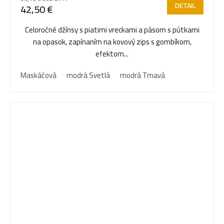
DETAIL
42,50 €
Celoročné džínsy s piatimi vreckami a pásom s pútkami
na opasok, zapínaním na kovový zips s gombíkom,
efektom...
Maskáčová
modrá Svetlá
modrá Tmavá