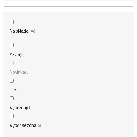
d
Na sklade
e
84
n
Akcia
4
i
Novinka
0
Tip
1
e
Výpredaj
1
p
Výběr sezóna
6