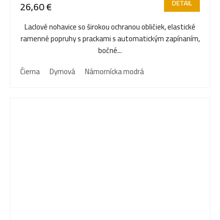
DETAIL
26,60 €
Laclové nohavice so širokou ochranou obličiek, elastické
ramenné popruhy s prackami s automatickým zapínaním,
bočné...
Čierna
Dymová
Námornícka modrá