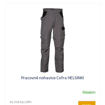
V
ý
p
i
s
Pracovné nohavice Cofra HELSINKI
p
Skladom
r
34,10 € bez DPH