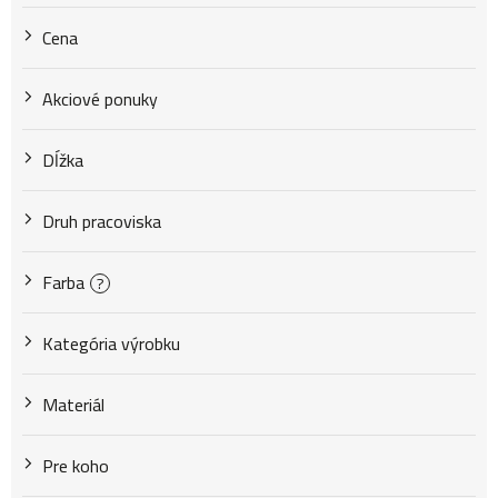
r
Cena
o
Akciové ponuky
d
Dĺžka
u
Druh pracoviska
k
Farba
?
Kategória výrobku
t
Materiál
o
Pre koho