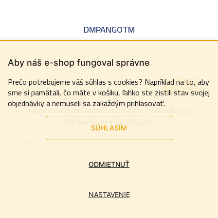
DMPANGOTM
Dodanie do 7 dní
Aby náš e-shop fungoval správne
22 € bez DPH
Prečo potrebujeme váš súhlas s cookies? Napríklad na to, aby
DETAIL
26,60 €
sme si pamätali, čo máte v košiku, ľahko ste zistili stav svojej
objednávky a nemuseli sa zakaždým prihlasovať.
Pracovné nohavice Delta Plus D-MACH - 65% polyester,
35% bavlna, gramáž 245 g/m²
SÚHLASÍM
Šedá
ODMIETNUŤ
NASTAVENIE