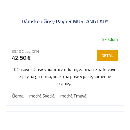
Dámske džínsy Payper MUSTANG LADY
Skladom
35,10 € bez DPH
DETAIL
42,50 €
Džínsové džínsy s piatimi vreckami, zapínanie na kovové
zipsy na gombíku, pútka na páse v páse, kamenné
pranie,...
Čierna
modrá Svetlá
modrá Tmavá