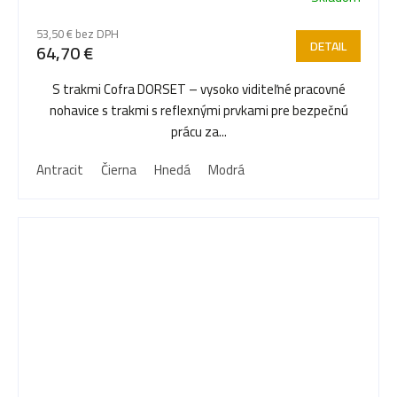
53,50 € bez DPH
DETAIL
64,70 €
S trakmi Cofra DORSET – vysoko viditeľné pracovné
nohavice s trakmi s reflexnými prvkami pre bezpečnú
prácu za...
Antracit
Čierna
Hnedá
Modrá