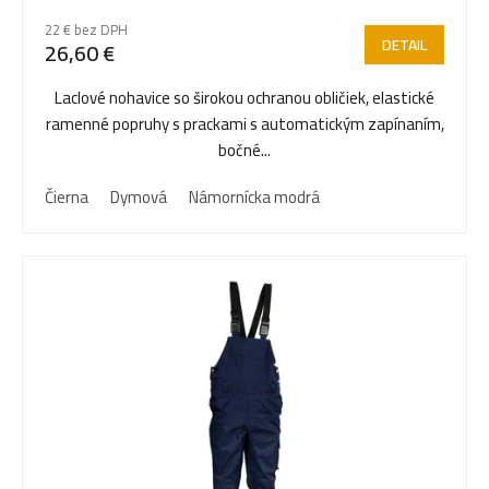
r
22 € bez DPH
DETAIL
26,60 €
o
Laclové nohavice so širokou ochranou obličiek, elastické
ramenné popruhy s prackami s automatickým zapínaním,
d
bočné...
Čierna
Dymová
Námornícka modrá
u
k
t
o