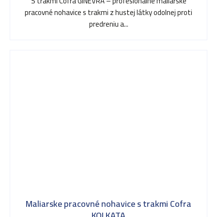
S trakmi Cofra GINEVRA – profesionálne maliarske
pracovné nohavice s trakmi z hustej látky odolnej proti
predreniu a...
Maliarske pracovné nohavice s trakmi Cofra
KOLKATA