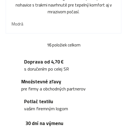
nohavice s trakmi navrhnuté pre tepelný komfort aj v
mrazivom počasí.
Modrá
16
položiek celkom
O
v
Doprava od 4,70 €
l
s doručením po celej SR
á
Množstevné zľavy
d
pre firmy a obchodných partnerov
a
Potlač textilu
c
vašim firemným logom
i
30 dní na výmenu
e