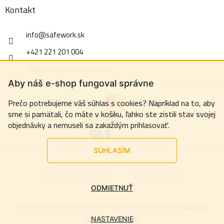
Kontakt
info
@
safework.sk
+421 221 201 004
Sledujte nás na Facebooku
Aby náš e-shop fungoval správne
Prečo potrebujeme váš súhlas s cookies? Napríklad na to, aby
sme si pamätali, čo máte v košiku, ľahko ste zistili stav svojej
objednávky a nemuseli sa zakaždým prihlasovať.
SÚHLASÍM
Webdesign:
Jiří Mareš
Vytvoril Shoptet
ODMIETNUŤ
Copyright 2026
Safework.sk
. Všetky práva vyhradené.
Upraviť
nastavenie cookies
NASTAVENIE