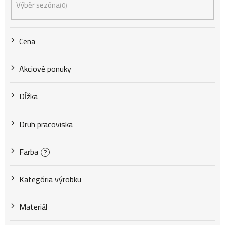
Výběr sezóna
0
r
Cena
o
Akciové ponuky
d
Dĺžka
u
Druh pracoviska
k
Farba
?
Kategória výrobku
t
Materiál
o