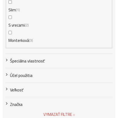
Slim
1
S vrecami
2
Monterková
3
Špeciálna vlastnosť
Účel použitia
Veľkosť
Značka
VYMAZAŤ FILTRE