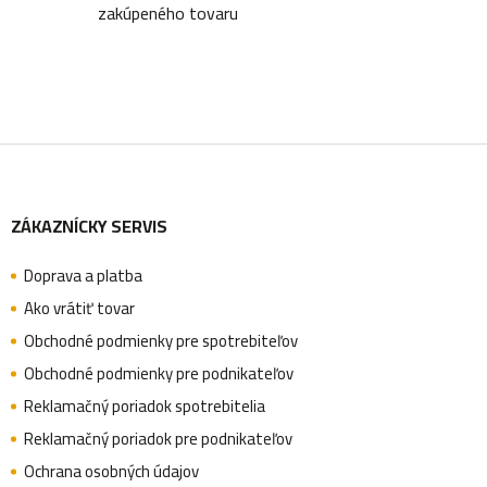
zakúpeného tovaru
p
r
v
k
Z
y
v
ZÁKAZNÍCKY SERVIS
á
ý
p
Doprava a platba
p
Ako vrátiť tovar
i
Obchodné podmienky pre spotrebiteľov
s
ä
Obchodné podmienky pre podnikateľov
u
Reklamačný poriadok spotrebitelia
Reklamačný poriadok pre podnikateľov
t
Ochrana osobných údajov