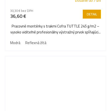
Dodanie do 7 dní
30,30 € bez DPH
DETAIL
36,60 €
Pracovné montérky s trakmi Cofra TUTTLE 245 g/m2 –
vysoko viditeľné profesionálny výstražný prvok spĺňajúci...
Modrá
Reflexná žltá