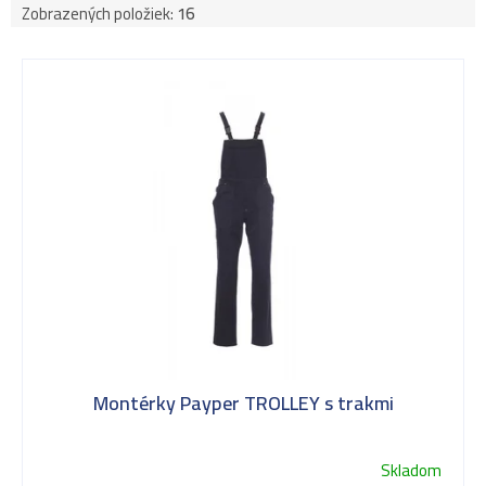
Zobrazených položiek:
16
V
ý
p
i
s
Montérky Payper TROLLEY s trakmi
p
Skladom