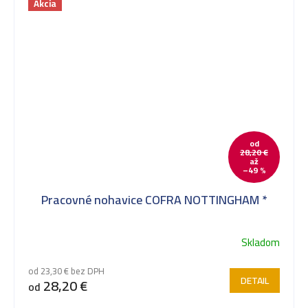
Akcia
od
28,20 €
až
–49 %
Pracovné nohavice COFRA NOTTINGHAM *
Skladom
od 23,30 € bez DPH
DETAIL
28,20 €
od