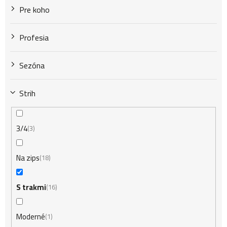
Pre koho
v
Profesia
Sezóna
Strih
3/4
3
Na zips
18
S trakmi
16
Moderné
1