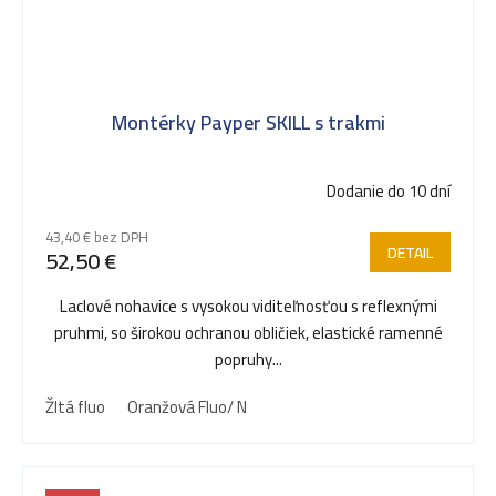
Montérky Payper SKILL s trakmi
Dodanie do 10 dní
43,40 € bez DPH
DETAIL
52,50 €
Laclové nohavice s vysokou viditeľnosťou s reflexnými
pruhmi, so širokou ochranou obličiek, elastické ramenné
popruhy...
Žltá fluo
Oranžová Fluo/ N