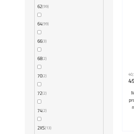
62
99
64
99
66
3
68
2
40,
70
2
49
M
72
2
pr
n
74
2
2XS
13