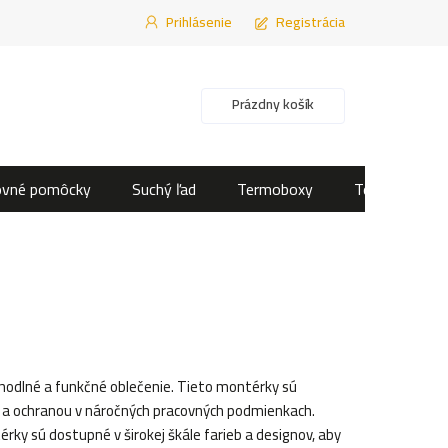
Prihlásenie
Registrácia
Nákupný košík
Prázdny košík
ovné pomôcky
Suchý ľad
Termoboxy
Termotašky
ohodlné a funkčné oblečenie. Tieto montérky sú
 a ochranou v náročných pracovných podmienkach.
ky sú dostupné v širokej škále farieb a designov, aby