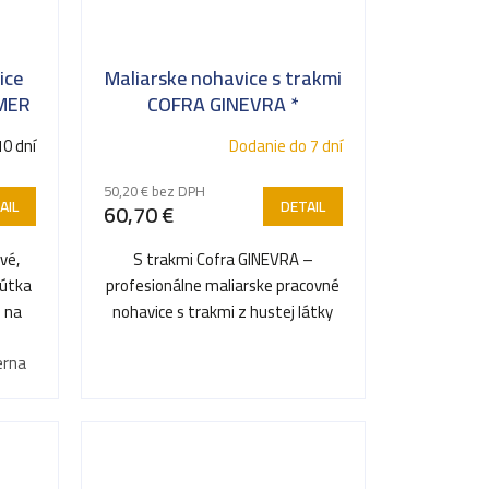
ice
Maliarske nohavice s trakmi
MER
COFRA GINEVRA *
10 dní
Dodanie do 7 dní
50,20 € bez DPH
AIL
DETAIL
60,70 €
vé,
S trakmi Cofra GINEVRA –
pútka
profesionálne maliarske pracovné
e na
nohavice s trakmi z hustej látky
odolnej proti predreniu a...
erna
Antracit/ Čierná
Námornícka Modrá/ Čierna
Kaki/ Čierna