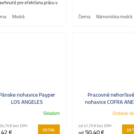
avrhnuté pre efektívnu prácu v
na gombík zapínanie na..
mokre a vlhku.
erna
Modrá
Čierna
Námornícka modrá
Pánske nohavice Payper
Pracovné nehorľav
LOS ANGELES
nohavice COFRA AN
Skladom
Dodanie do
34,70 € bez DPH
od 41,70 € bez DPH
DETAIL
DET
42 €
50,40 €
od