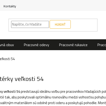
Kontakty
HĽADAŤ
vná obuv
Pracovné odevy
Pracovné rukavice
Prac
eľkosti 54
érky veľkosti 54
y veľkosti 54
predstavujú ideálnu voľbu pre pracovníkov hľadajúcich p
té tak, aby poskytovali optimálnu rovnováhu medzi voľnosťou pohybu
valitným materiálom sú odolné proti oderu a poskytujú pohodlie. Montér