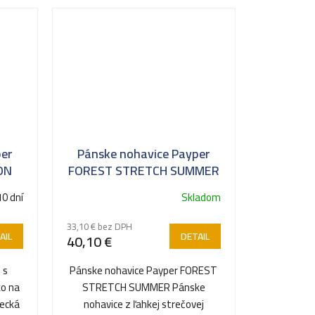
per
Pánske nohavice Payper
ON
FOREST STRETCH SUMMER
10 dní
Skladom
33,10 € bez DPH
AIL
DETAIL
40,10 €
 s
Pánske nohavice Payper FOREST
ko na
STRETCH SUMMER Pánske
recká
nohavice z ľahkej strečovej