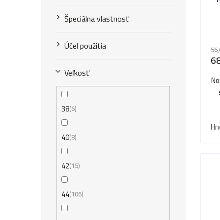
Špeciálna vlastnosť
Účel použitia
56,
68
Veľkosť
No
38
6
Hn
40
8
42
15
44
106