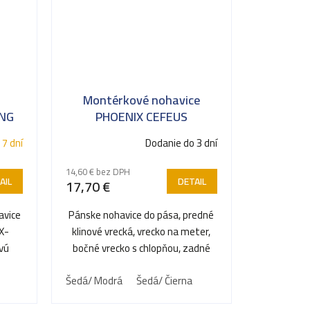
Montérkové nohavice
ING
PHOENIX CEFEUS
 7 dní
Dodanie do 3 dní
14,60 € bez DPH
AIL
DETAIL
17,70 €
avice
Pánske nohavice do pása, predné
X-
klinové vrecká, vrecko na meter,
vú
bočné vrecko s chlopňou, zadné
.
jednoduché vrecko,...
Šedá/ Modrá
Šedá/ Čierna