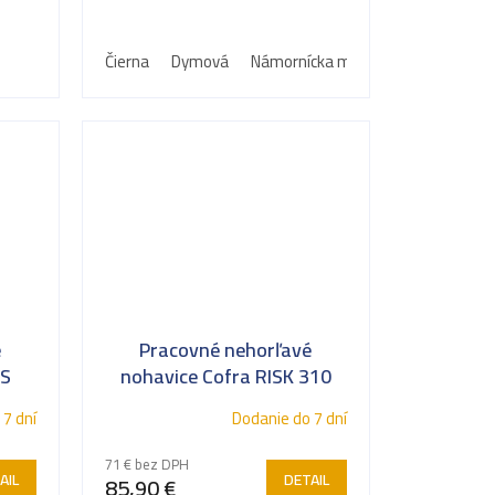
.
tkaniny ripstop, gumičky na
bokoch a...
Čierna
Dymová
Námornícka modrá
é
Pracovné nehorľavé
ES
nohavice Cofra RISK 310
g/m2
 7 dní
Dodanie do 7 dní
71 € bez DPH
AIL
DETAIL
85,90 €