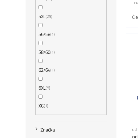
n
5XL
Či
29
56/58
1
58/60
1
62/64
1
6XL
5
XG
1
Značka
od 
od