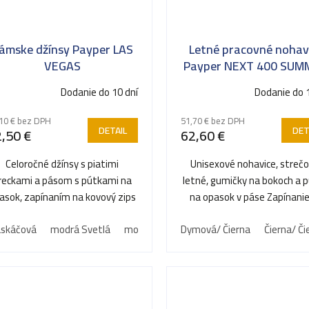
ámske džínsy Payper LAS
Letné pracovné nohav
VEGAS
Payper NEXT 400 SUM
Dodanie do 10 dní
Dodanie do 
10 € bez DPH
51,70 € bez DPH
DETAIL
DET
,50 €
62,60 €
Celoročné džínsy s piatimi
Unisexové nohavice, strečo
reckami a pásom s pútkami na
letné, gumičky na bokoch a 
asok, zapínaním na kovový zips
na opasok v páse Zapínani
s gombíkom, efektom...
zips a prispôsobený...
skáčová
modrá Svetlá
modrá Tmavá
Dymová/ Čierna
Čierna/ Či