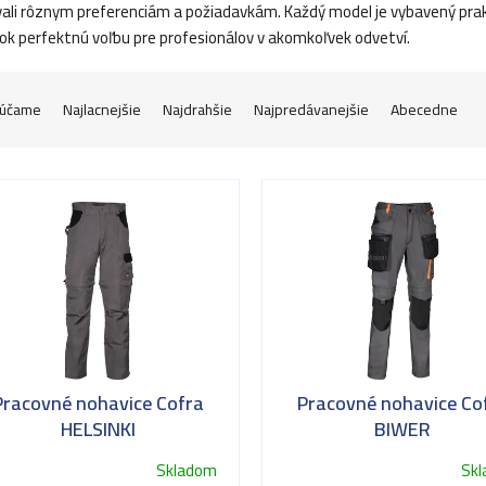
ali rôznym preferenciám a požiadavkám. Každý model je vybavený prakti
k perfektnú voľbu pre profesionálov v akomkoľvek odvetví.
účame
Najlacnejšie
Najdrahšie
Najpredávanejšie
Abecedne
Pracovné nohavice Cofra
Pracovné nohavice Co
HELSINKI
BIWER
Skladom
Sk