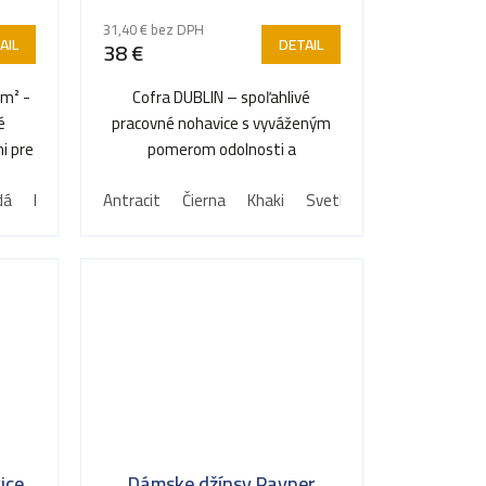
31,40 € bez DPH
AIL
DETAIL
38 €
/m² -
Cofra DUBLIN – spoľahlivé
é
pracovné nohavice s vyváženým
i pre
pomerom odolnosti a
...
užívateľského komfortu.
dá
Khaki
Modrá
Antracit
Čierna
Khaki
Svetlo modrá
Tmavo m
ice
Dámske džínsy Payper