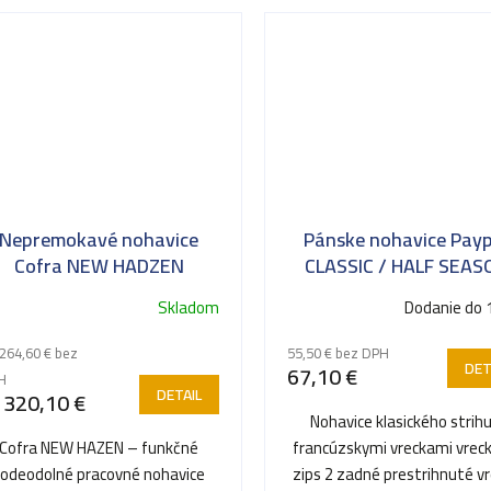
Nepremokavé nohavice
Pánske nohavice Pay
Cofra NEW HADZEN
CLASSIC / HALF SEAS
Skladom
Dodanie do 
264,60 € bez
55,50 € bez DPH
DET
67,10 €
H
DETAIL
320,10 €
Nohavice klasického strihu
Cofra NEW HAZEN – funkčné
francúzskymi vreckami vrec
vodeodolné pracovné nohavice
zips 2 zadné prestrihnuté v