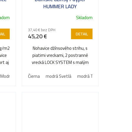
HUMMER LADY
ladom
Skladom
37,40 € bez DPH
AIL
DETAIL
45,20 €
 g/m2
Nohavice džínsového strihu, s
vice
piatimi vreckami, 2 postranné
rt aj
vrecká LOCK SYSTEM s malým
klinom, zapínanie na kovový...
Modrá
Šedá
Čierna
Tmavo modrá
modrá Svetlá
Zemitá hnedá
modrá Tmavá
Šedá Oceľo