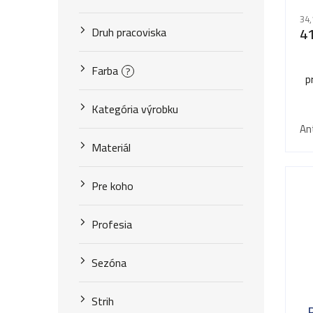
d
d
34,
u
41
Druh pracoviska
u
k
k
Farba
?
t
p
t
o
Kategória výrobku
o
An
v
v
Materiál
Pre koho
Profesia
Sezóna
Strih