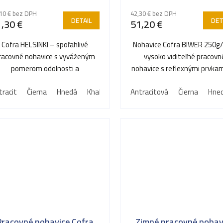
10 € bez DPH
42,30 € bez DPH
DETAIL
DET
,30 €
51,20 €
Cofra HELSINKI – spoľahlivé
Nohavice Cofra BIWER 250g
racovné nohavice s vyváženým
vysoko viditeľné pracovn
pomerom odolnosti a
nohavice s reflexnými prvkam
užívateľského komfortu.
bezpečnú prácu za každého
tracit
Čierna
Hnedá
Khaki
Modrá
Antracitová
Svetlo modrá
Čierna
Hne
Pracovné nohavice Cofra
Zimné pracovné nohav