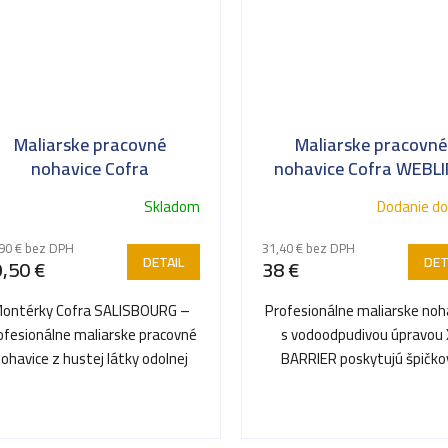
Maliarske pracovné
Maliarske pracovné
nohavice Cofra
nohavice Cofra WEBL
SALISBOURG
Skladom
Dodanie do
90 € bez DPH
31,40 € bez DPH
DETAIL
DET
,50 €
38 €
ontérky Cofra SALISBOURG –
Profesionálne maliarske noh
ofesionálne maliarske pracovné
s vodoodpudivou úpravou 
ohavice z hustej látky odolnej
BARRIER poskytujú špičko
proti predreniu a farbám.
ochranu proti vodným aj..