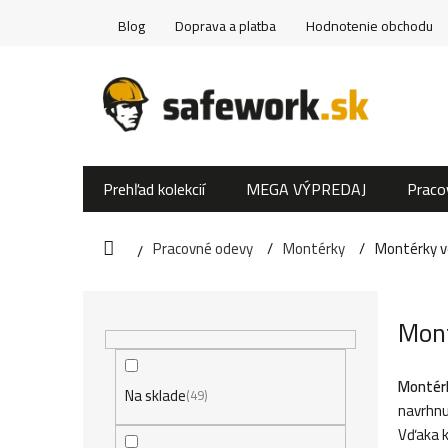
Prejsť
Blog
Doprava a platba
Hodnotenie obchodu
na
obsah
Prehľad kolekcií
MEGA VÝPREDAJ
Praco
Pracovné odevy
Montérky
Montérky v
Domov
B
Mont
o
č
Montérk
Na sklade
49
navrhnu
n
Vďaka k