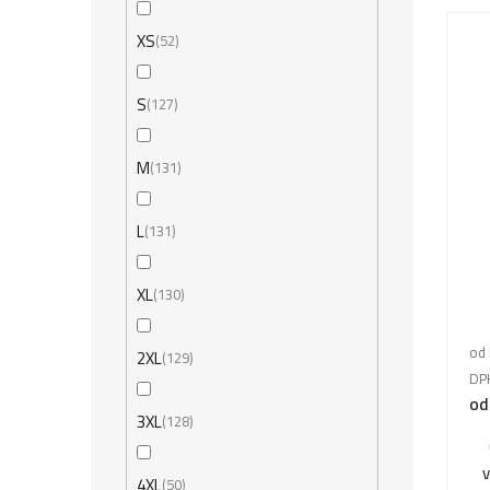
XS
52
S
127
M
131
L
131
XL
130
od 
2XL
129
DP
od
3XL
128
4XL
50