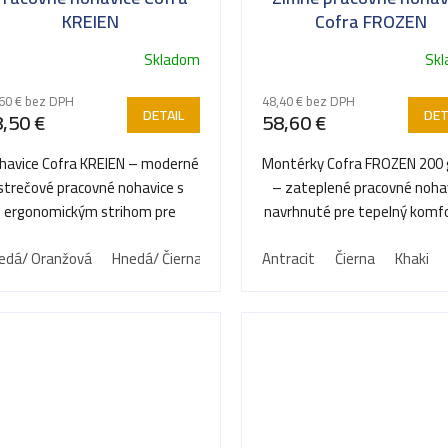
KREIEN
Cofra FROZEN
Skladom
Sk
60 € bez DPH
48,40 € bez DPH
DETAIL
DET
,50 €
58,60 €
havice Cofra KREIEN – moderné
Montérky Cofra FROZEN 200
strečové pracovné nohavice s
– zateplené pracovné noha
ergonomickým strihom pre
navrhnuté pre tepelný komfo
absolútnu voľnosť pohybu.
v mrazivom počasí.
edá/ Oranžová
Hnedá/ Čierna
Antracit
Čierna
Khaki