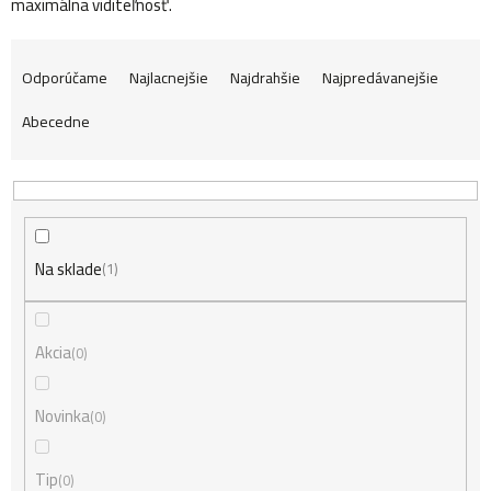
maximálna viditeľnosť.
R
Odporúčame
Najlacnejšie
Najdrahšie
Najpredávanejšie
Abecedne
a
d
Na sklade
e
1
n
Akcia
0
i
Novinka
0
Tip
0