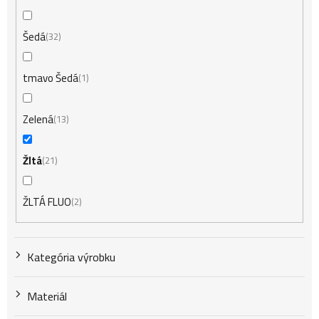
Šedá
32
tmavo Šedá
1
Zelená
13
Žltá
21
ŽLTÁ FLUO
2
Kategória výrobku
Materiál