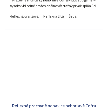
Pracovné montérky nehorľavé Cofra MELK 250 g/m2 –
vysoko viditeľné profesionálny výstražný prvok spĺňajúci...
Reflexná oranžová
Reflexná žltá
Šedá
Reflexné pracovné nohavice nehorľavé Cofra