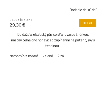
Dodanie do 10 dní
24,20 € bez DPH
DETAIL
29,30 €
Do dažďa, elastický pás so sťahovacou šnúrkou,
nastaviteľné dno nohavíc so zapínaním na patent, švy s
tepelnou...
Námornícka modrá
Zelená
Žltá