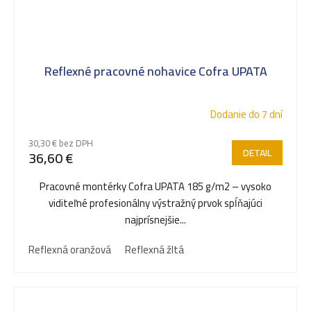
Reflexné pracovné nohavice Cofra UPATA
Dodanie do 7 dní
30,30 € bez DPH
DETAIL
36,60 €
Pracovné montérky Cofra UPATA 185 g/m2 – vysoko
viditeľné profesionálny výstražný prvok spĺňajúci
najprísnejšie...
Reflexná oranžová
Reflexná žltá