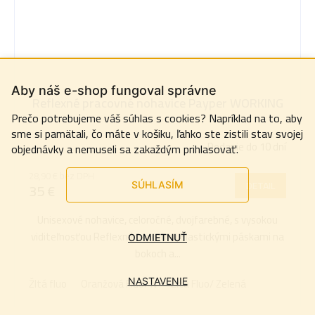
Aby náš e-shop fungoval správne
Reflexné pracovné nohavice Payper WORKING
Prečo potrebujeme váš súhlas s cookies? Napríklad na to, aby
sme si pamätali, čo máte v košiku, ľahko ste zistili stav svojej
Dodanie do 10 dní
objednávky a nemuseli sa zakaždým prihlasovať.
28,90 € bez DPH
DETAIL
35 €
SÚHLASÍM
Unisexové nohavice, celoročné, dvojfarebné, s vysokou
viditeľnosťou Reflexnými pruhmi Elastickými páskami na
ODMIETNUŤ
bokoch a...
Žltá fluo
Oranžová Fluo/ N
Žltá Fluo/ Zelená
NASTAVENIE