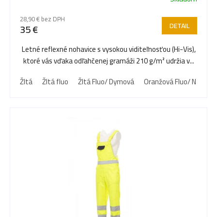
r
28,90 € bez DPH
DETAIL
35 €
o
Letné reflexné nohavice s vysokou viditeľnosťou (Hi-Vis),
ktoré vás vďaka odľahčenej gramáži 210 g/m² udržia v...
d
Žltá
Žltá fluo
Žltá Fluo/ Dymová
Oranžová Fluo/ N
Žlt
u
k
t
o