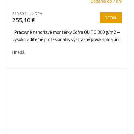
Dodanie do 7 dní
210,80 € bez DPH
DETAIL
255,10 €
Pracovné nehorľavé montérky Cofra QUITO 300 g/m2 –
vysoko viditeľné profesionálny výstražný prvok spĺňajúci...
Hnedá