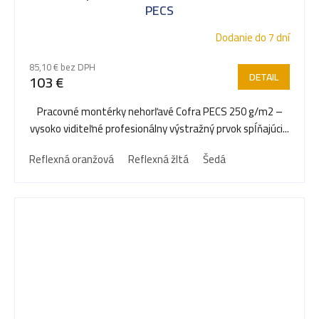
PECS
Dodanie do 7 dní
85,10 € bez DPH
DETAIL
103 €
Pracovné montérky nehorľavé Cofra PECS 250 g/m2 –
vysoko viditeľné profesionálny výstražný prvok spĺňajúci...
Reflexná oranžová
Reflexná žltá
Šedá