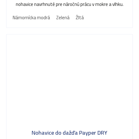
nohavice navrhnuté pre náročnú prácu v mokre a vlhku.
Námornícka modrá
Zelená
Žltá
Nohavice do dažďa Payper DRY