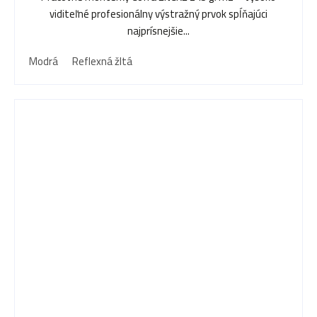
viditeľné profesionálny výstražný prvok spĺňajúci
najprísnejšie...
Modrá
Reflexná žltá