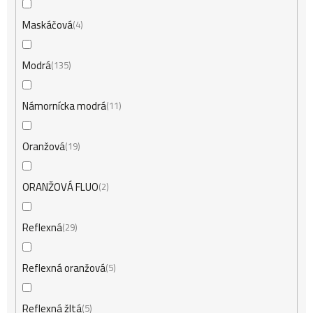
Maskáčová
4
Modrá
135
Námornícka modrá
11
Oranžová
19
ORANŽOVÁ FLUO
2
Reflexná
29
Reflexná oranžová
5
Reflexná žltá
5