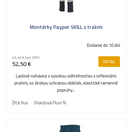
v
Montérky Payper SKILL s trakmi
Dodanie do 10 dní
43,40 € bez DPH
DETAIL
52,50 €
Laclové nohavice s vysokou viditeľnosťou s reflexnými
pruhmi, so širokou ochranou obličiek, elastické ramenné
popruhy...
Žltá fluo
Oranžová Fluo/ N