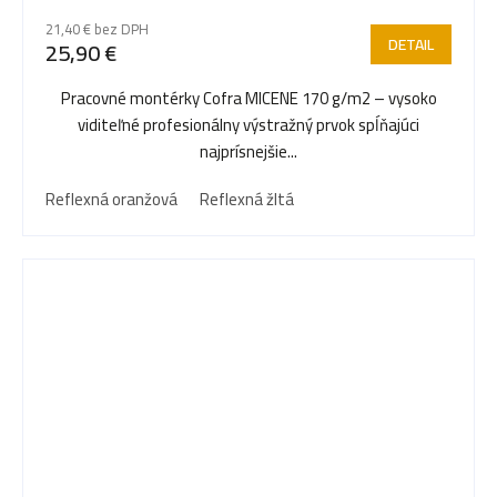
21,40 € bez DPH
DETAIL
25,90 €
Pracovné montérky Cofra MICENE 170 g/m2 – vysoko
viditeľné profesionálny výstražný prvok spĺňajúci
najprísnejšie...
Reflexná oranžová
Reflexná žltá