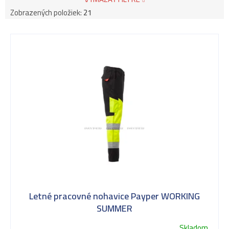
Zobrazených položiek:
21
V
ý
p
i
s
Letné pracovné nohavice Payper WORKING
p
SUMMER
Skladom