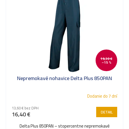
19,30 €
–15 %
Nepremokavé nohavice Delta Plus 850PAN
Dodanie do 7 dní
13,60 € bez DPH
DETAIL
16,40 €
Delta Plus 850PAN – stopercentne nepremokavé