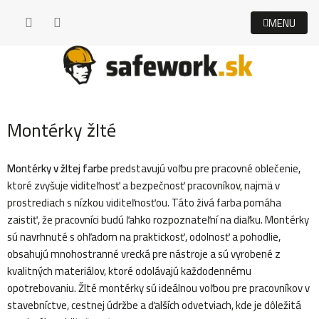
Prejsť
na
obsah
Montérky žlté
Montérky v žltej farbe
predstavujú voľbu pre pracovné oblečenie,
ktoré zvyšuje viditeľnosť a bezpečnosť pracovníkov, najmä v
prostrediach s nízkou viditeľnosťou. Táto živá farba pomáha
zaistiť, že pracovníci budú ľahko rozpoznateľní na diaľku. Montérky
sú navrhnuté s ohľadom na praktickosť, odolnosť a pohodlie,
obsahujú mnohostranné vrecká pre nástroje a sú vyrobené z
kvalitných materiálov, ktoré odolávajú každodennému
opotrebovaniu. Žlté montérky sú ideálnou voľbou pre pracovníkov v
stavebníctve, cestnej údržbe a ďalších odvetviach, kde je dôležitá