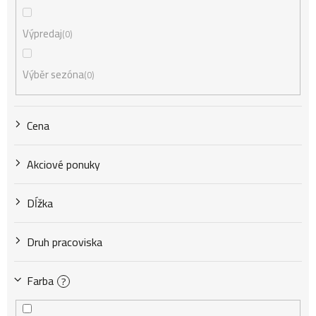
e
Výpredaj
0
p
Výběr sezóna
0
r
Cena
o
Akciové ponuky
d
Dĺžka
u
Druh pracoviska
k
Farba
?