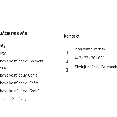
a
c
i
e
MÁCIE PRE VÁS
p
Kontakt
r
lity
info
@
safework.sk
v
kty
+421 221 201 004
ky veľkostí odevu Snickers
k
Sledujte nás na Faceboo
wear
y
ky veľkostí obuvi Cofra
v
ky veľkostí odevu Cofra
ý
ky veľkostí odevu Greiff
p
 kladené otázky
i
s