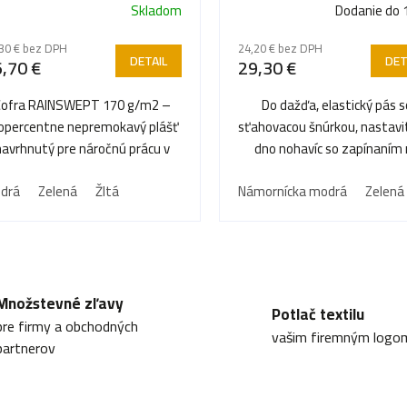
Skladom
Dodanie do 
iemerné
dnotenie
30 € bez DPH
24,20 € bez DPH
oduktu
DETAIL
DET
,70 €
29,30 €
Cofra RAINSWEPT 170 g/m2 –
Do dažďa, elastický pás 
opercentne nepremokavý plášť
sťahovacou šnúrkou, nastavi
navrhnutý pre náročnú prácu v
dno nohavíc so zapínaním
ezdičiek.
mokre a vlhku.
patent, švy s tepelnou...
drá
Zelená
Žltá
Námornícka modrá
Zelená
O
v
Množstevné zľavy
Potlač textilu
l
pre firmy a obchodných
vašim firemným logo
partnerov
á
d