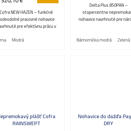
320,10 €
Delta Plus 850PAN –
Cofra NEW HAZEN – funkčné
stopercentne nepremoka
vodeodolné pracovné nohavice
nohavice navrhnuté pre nár
avrhnuté pre efektívnu prácu v
prácu v mokre a vlhku.
mokre a vlhku.
erna
Modrá
Námornícka modrá
Zelená
epremokavý plášť Cofra
Nohavice do dažďa Pa
RAINSWEPT
DRY