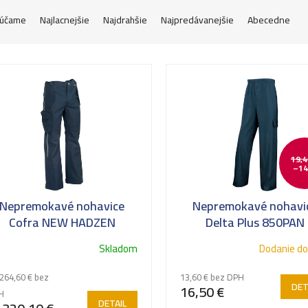
účame
Najlacnejšie
Najdrahšie
Najpredávanejšie
Abecedne
19,4
–14
Nepremokavé nohavice
Nepremokavé nohavi
Cofra NEW HADZEN
Delta Plus 850PAN
Skladom
Dodanie do
264,60 € bez
13,60 € bez DPH
DET
16,50 €
H
DETAIL