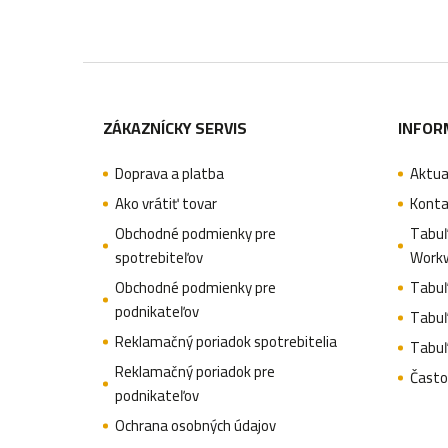
Z
á
ZÁKAZNÍCKY SERVIS
INFOR
p
Doprava a platba
Aktua
ä
Ako vrátiť tovar
Konta
t
Obchodné podmienky pre
Tabuľ
spotrebiteľov
Work
i
Obchodné podmienky pre
Tabuľ
e
podnikateľov
Tabuľ
Reklamačný poriadok spotrebitelia
Tabuľ
Reklamačný poriadok pre
Často
podnikateľov
Ochrana osobných údajov