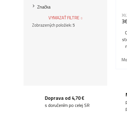
Pr
Značka
ho
30,
VYMAZAŤ FILTRE
pr
36
Zobrazených položiek:
5
je
5,0
z
st
5
hvi
Mo
Doprava od 4,70 €
s doručením po celej SR