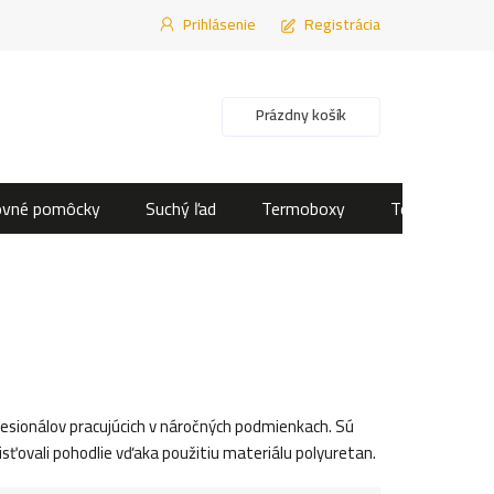
Prihlásenie
Registrácia
Nákupný košík
Prázdny košík
ovné pomôcky
Suchý ľad
Termoboxy
Termotašky
fesionálov pracujúcich v náročných podmienkach.
Sú
sťovali pohodlie vďaka použitiu materiálu polyuretan.