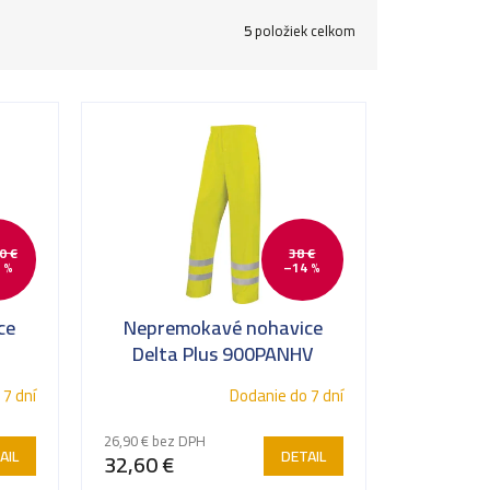
5
položiek celkom
0 €
38 €
 %
–14 %
ce
Nepremokavé nohavice
Delta Plus 900PANHV
 7 dní
Dodanie do 7 dní
26,90 € bez DPH
AIL
DETAIL
32,60 €