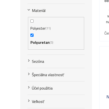
od
k
k
t
Materiál
t
o
n
o
v
Polyester
11
v
Či
Polyuretan
5
Sezóna
Špeciálna vlastnosť
Účel použitia
N
Veľkosť