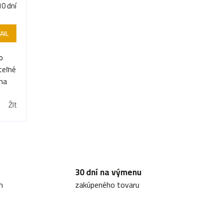
10 dní
AIL
so
teľné
 na
Žltá
30 dní na výmenu
m
zakúpeného tovaru