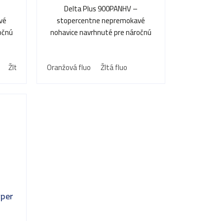
Delta Plus 900PANHV –
vé
stopercentne nepremokavé
očnú
nohavice navrhnuté pre náročnú
prácu v mokre a vlhku.
Žltá
Oranžová fluo
Žltá fluo
yper