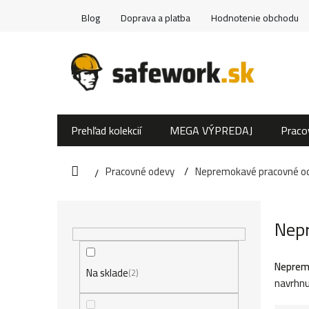
Prejsť
Blog
Doprava a platba
Hodnotenie obchodu
na
obsah
Prehľad kolekcií
MEGA VÝPREDAJ
Praco
Pracovné odevy
Nepremokavé pracovné o
Domov
B
Nepr
o
č
Neprem
Na sklade
2
navrhnu
n