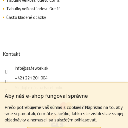
Tabuľky veľkostí odevu Cofra
Tabuľky veľkostí odevu Greiff
Často kladené otázky
Kontakt
info
@
safework.sk
+421 221 201 004
Sledujte nás na Facebooku
Aby náš e-shop fungoval správne
Prečo potrebujeme váš súhlas s cookies? Napríklad na to, aby
sme si pamätali, čo máte v košiku, ľahko ste zistili stav svojej
objednávky a nemuseli sa zakaždým prihlasovať.