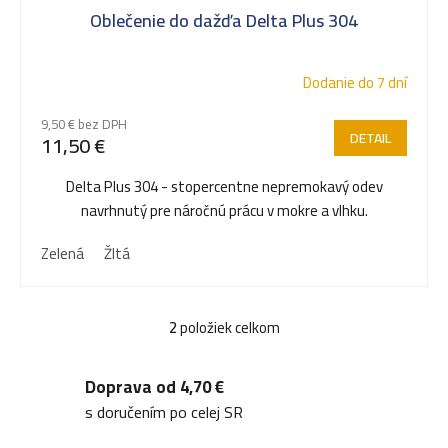
Oblečenie do dažďa Delta Plus 304
Dodanie do 7 dní
9,50 € bez DPH
DETAIL
11,50 €
Delta Plus 304 - stopercentne nepremokavý odev
navrhnutý pre náročnú prácu v mokre a vlhku.
Zelená
Žltá
2
položiek celkom
O
v
Doprava od 4,70 €
l
s doručením po celej SR
á