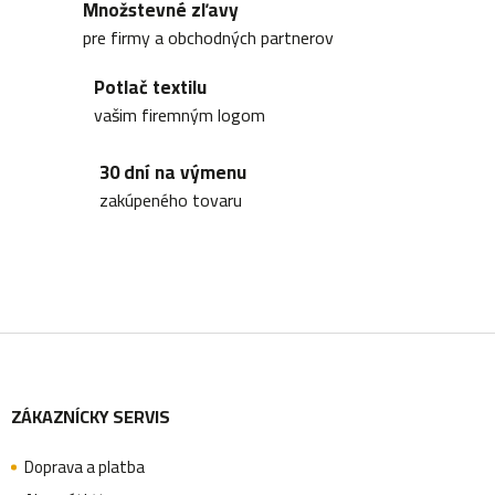
Množstevné zľavy
d
pre firmy a obchodných partnerov
a
Potlač textilu
c
vašim firemným logom
i
30 dní na výmenu
e
zakúpeného tovaru
p
r
v
k
Z
y
v
ZÁKAZNÍCKY SERVIS
á
ý
p
Doprava a platba