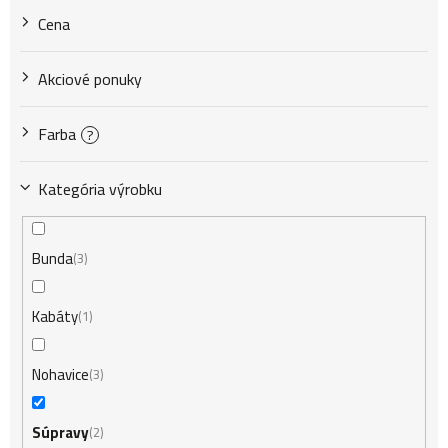
Cena
r
Akciové ponuky
o
Farba
?
d
Kategória výrobku
u
Bunda
3
k
Kabáty
1
t
Nohavice
3
o
Súpravy
2