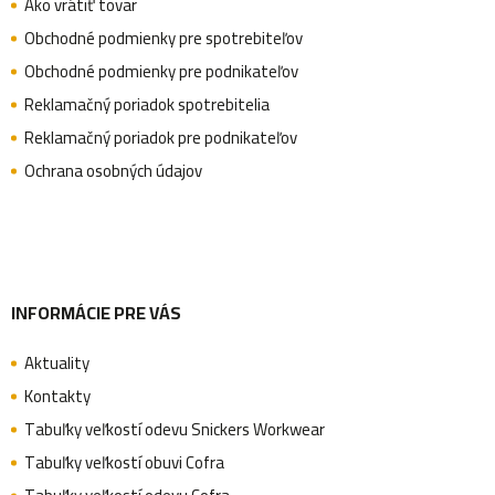
p
Ako vrátiť tovar
i
Obchodné podmienky pre spotrebiteľov
s
ä
Obchodné podmienky pre podnikateľov
u
Reklamačný poriadok spotrebitelia
Reklamačný poriadok pre podnikateľov
t
Ochrana osobných údajov
i
e
INFORMÁCIE PRE VÁS
Aktuality
Kontakty
Tabuľky veľkostí odevu Snickers Workwear
Tabuľky veľkostí obuvi Cofra