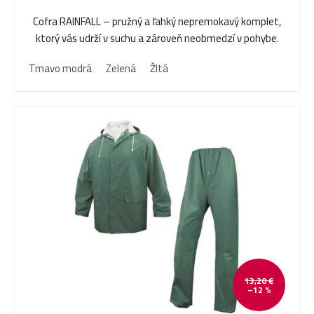
o
Cofra RAINFALL – pružný a ľahký nepremokavý komplet,
ktorý vás udrží v suchu a zároveň neobmedzí v pohybe.
d
Tmavo modrá
Zelená
Žltá
u
k
t
o
13,20 €
v
–12 %