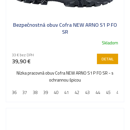
Bezpečnostná obuv Cofra NEW ARNO S1 P FO
SR
Skladom
33 € bez DPH
DETAIL
39,90 €
Nízka pracovná obuv Cofra NEW ARNO S1 P FO SR - s
ochrannou špicou
36
37
38
39
40
41
42
43
44
45
46
4