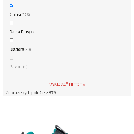
Cofra
376
Delta Plus
12
Diadora
30
Payper
0
VYMAZAŤ FILTRE
Zobrazených položiek:
376
V
ý