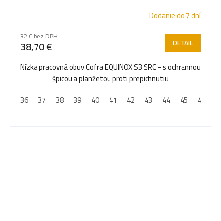
Dodanie do 7 dní
32 € bez DPH
DETAIL
38,70 €
Nízka pracovná obuv Cofra EQUINOX S3 SRC - s ochrannou
špicou a planžetou proti prepichnutiu
36
37
38
39
40
41
42
43
44
45
46
4