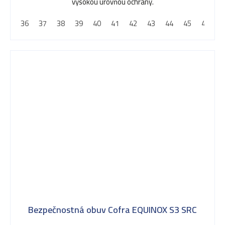
vysokou úrovňou ochrany.
36
37
38
39
40
41
42
43
44
45
46
4
Bezpečnostná obuv Cofra EQUINOX S3 SRC