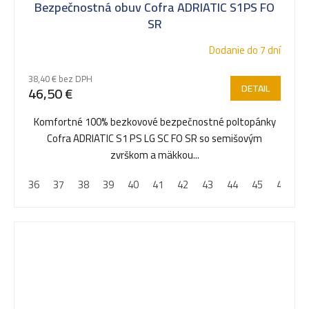
Bezpečnostná obuv Cofra ADRIATIC S1PS FO
SR
Dodanie do 7 dní
38,40 € bez DPH
DETAIL
46,50 €
Komfortné 100% bezkovové bezpečnostné poltopánky
Cofra ADRIATIC S1 PS LG SC FO SR so semišovým
zvrškom a mäkkou...
36
37
38
39
40
41
42
43
44
45
46
4