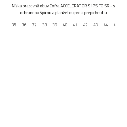
Nízka pracovná obuv Cofra ACCELERATOR S1PS FO SR - s
ochrannou špicou a planžetou proti prepichnutiu
35
36
37
38
39
40
41
42
43
44
45
4