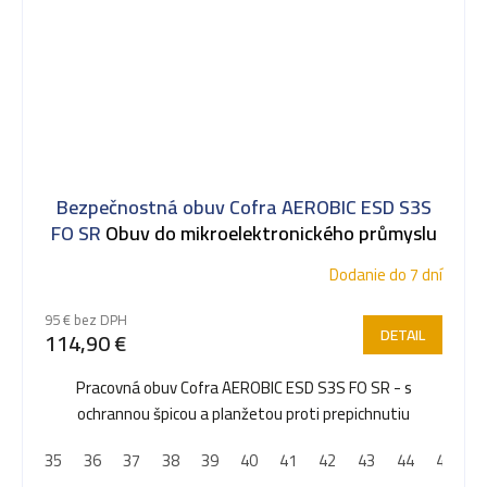
Bezpečnostná obuv Cofra AEROBIC ESD S3S
FO SR
Obuv do mikroelektronického průmyslu
Dodanie do 7 dní
95 € bez DPH
DETAIL
114,90 €
Pracovná obuv Cofra AEROBIC ESD S3S FO SR - s
ochrannou špicou a planžetou proti prepichnutiu
35
36
37
38
39
40
41
42
43
44
45
4