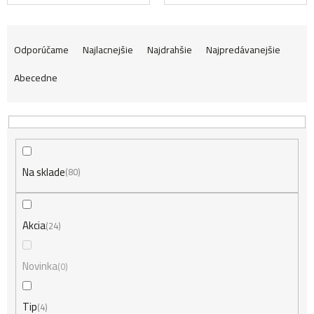
R
Odporúčame
Najlacnejšie
Najdrahšie
Najpredávanejšie
Abecedne
a
d
Na sklade
e
80
n
Akcia
24
i
Novinka
0
Tip
4