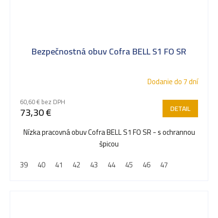
Bezpečnostná obuv Cofra BELL S1 FO SR
Dodanie do 7 dní
60,60 € bez DPH
DETAIL
73,30 €
Nízka pracovná obuv Cofra BELL S1 FO SR - s ochrannou
špicou
39
40
41
42
43
44
45
46
47