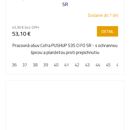
SR
Dodanie do 7 dní
43,90 € bez DPH
DETAIL
53,10 €
Pracovná obuv Cofra PUSHUP S3S CI FO SR - s ochrannou
špicou a planžetou proti prepichnutiu
36
37
38
39
40
41
42
43
44
45
46
4