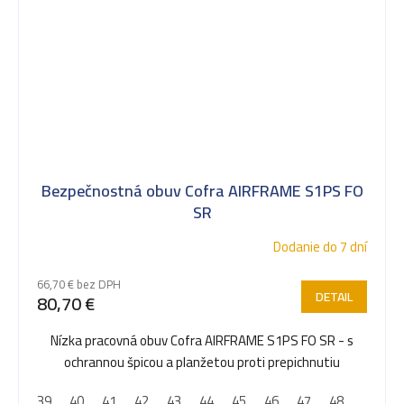
Bezpečnostná obuv Cofra AIRFRAME S1PS FO
SR
Dodanie do 7 dní
66,70 € bez DPH
DETAIL
80,70 €
Nízka pracovná obuv Cofra AIRFRAME S1PS FO SR - s
ochrannou špicou a planžetou proti prepichnutiu
39
40
41
42
43
44
45
46
47
48