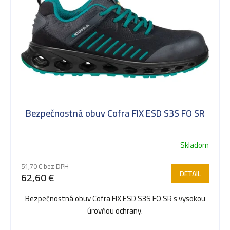
p
i
s
Bezpečnostná obuv Cofra FIX ESD S3S FO SR
p
Skladom
r
51,70 € bez DPH
DETAIL
62,60 €
o
Bezpečnostná obuv Cofra FIX ESD S3S FO SR s vysokou
úrovňou ochrany.