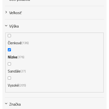
Veľkosť
Výška
Členkové
136
Nízke
376
Sandále
27
Vysoké
205
Značka