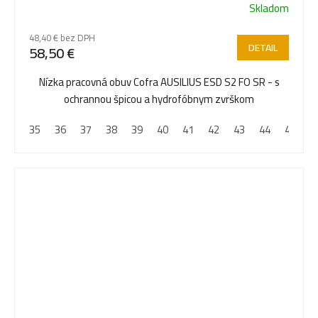
Skladom
48,40 € bez DPH
DETAIL
58,50 €
Nízka pracovná obuv Cofra AUSILIUS ESD S2 FO SR - s
ochrannou špicou a hydrofóbnym zvrškom
35
36
37
38
39
40
41
42
43
44
45
4