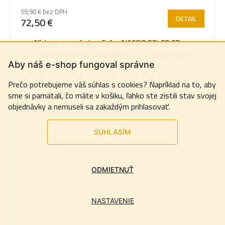
59,90 € bez DPH
DETAIL
72,50 €
Nízka pracovná obuv Cofra AJACCIO S3L FO SR - s
ochrannou špicou a planžetou proti prepichnutiu
Aby náš e-shop fungoval správne
40
41
42
43
44
45
46
47
48
Prečo potrebujeme váš súhlas s cookies? Napríklad na to, aby
sme si pamätali, čo máte v košiku, ľahko ste zistili stav svojej
objednávky a nemuseli sa zakaždým prihlasovať.
SÚHLASÍM
ODMIETNUŤ
NASTAVENIE