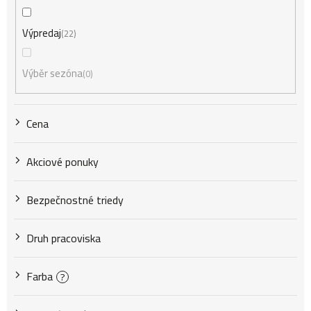
e
Výpredaj
22
p
Výběr sezóna
0
r
Cena
o
Akciové ponuky
d
Bezpečnostné triedy
u
Druh pracoviska
k
Farba
?