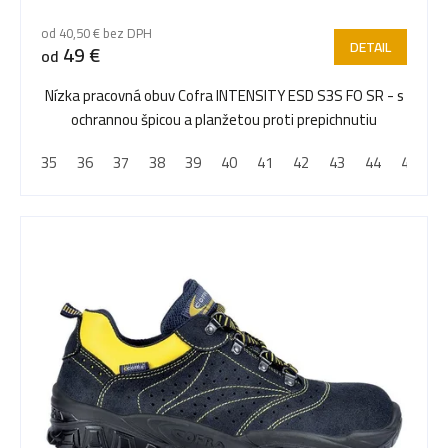
od 40,50 € bez DPH
DETAIL
49 €
od
Nízka pracovná obuv Cofra INTENSITY ESD S3S FO SR - s
ochrannou špicou a planžetou proti prepichnutiu
35
36
37
38
39
40
41
42
43
44
45
4