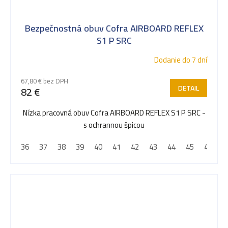
Bezpečnostná obuv Cofra AIRBOARD REFLEX
S1 P SRC
Dodanie do 7 dní
67,80 € bez DPH
DETAIL
82 €
Nízka pracovná obuv Cofra AIRBOARD REFLEX S1 P SRC -
s ochrannou špicou
36
37
38
39
40
41
42
43
44
45
46
4