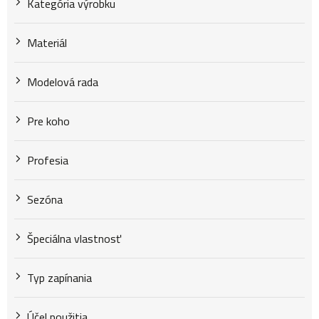
Kategória výrobku
t
Materiál
o
Modelová rada
v
Pre koho
Profesia
Sezóna
Špeciálna vlastnosť
Typ zapínania
Účel použitia