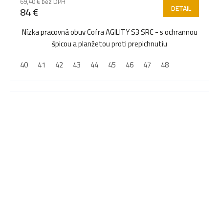
69,40 € bez DPH
DETAIL
84 €
Nízka pracovná obuv Cofra AGILITY S3 SRC - s ochrannou
špicou a planžetou proti prepichnutiu
40
41
42
43
44
45
46
47
48