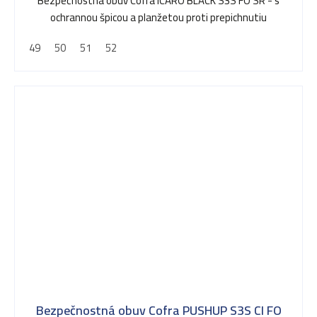
Bezpečnostná obuv Cofra ICARO BLACK S3S FO SR - s
ochrannou špicou a planžetou proti prepichnutiu
49
50
51
52
Bezpečnostná obuv Cofra PUSHUP S3S CI FO