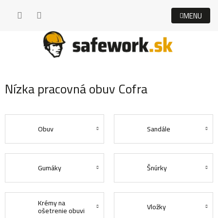
Prejsť
na
obsah
Nízka pracovná obuv Cofra
Obuv
Sandále
Gumáky
Šnúrky
Krémy na
Vložky
ošetrenie obuvi