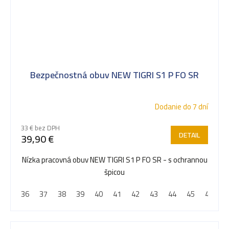
Bezpečnostná obuv NEW TIGRI S1 P FO SR
Dodanie do 7 dní
33 € bez DPH
DETAIL
39,90 €
Nízka pracovná obuv NEW TIGRI S1 P FO SR - s ochrannou
špicou
36
37
38
39
40
41
42
43
44
45
46
4