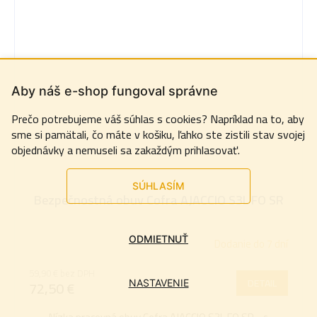
Aby náš e-shop fungoval správne
Prečo potrebujeme váš súhlas s cookies? Napríklad na to, aby
sme si pamätali, čo máte v košiku, ľahko ste zistili stav svojej
objednávky a nemuseli sa zakaždým prihlasovať.
SÚHLASÍM
Bezpečnostná obuv Cofra AJACCIO S3L FO SR
ODMIETNUŤ
Dodanie do 7 dní
59,90 € bez DPH
DETAIL
72,50 €
NASTAVENIE