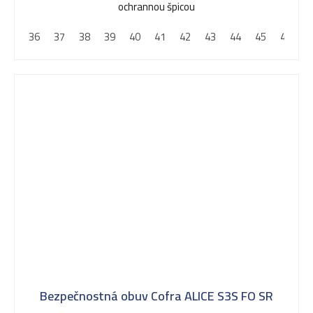
ochrannou špicou
36
37
38
39
40
41
42
43
44
45
46
4
Bezpečnostná obuv Cofra ALICE S3S FO SR