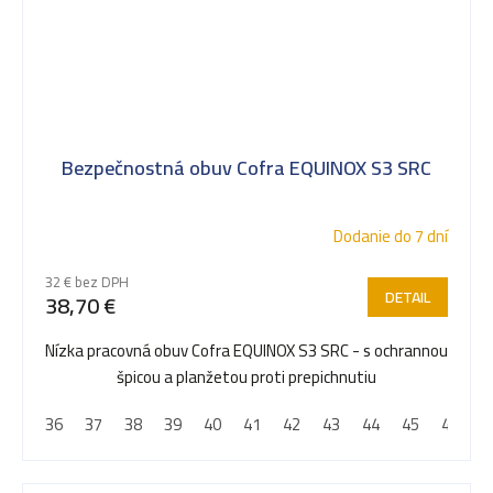
Bezpečnostná obuv Cofra EQUINOX S3 SRC
Dodanie do 7 dní
32 € bez DPH
DETAIL
38,70 €
Nízka pracovná obuv Cofra EQUINOX S3 SRC - s ochrannou
špicou a planžetou proti prepichnutiu
36
37
38
39
40
41
42
43
44
45
46
4