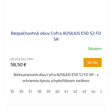
Bezpečnostná obuv Cofra AUSILIUS ESD S2 FO
SR
Skladom
48,40 € bez DPH
DETAIL
58,50 €
Nízka pracovná obuv Cofra AUSILIUS ESD S2 FO SR - s
ochrannou špicou a hydrofóbnym zvrškom
35
36
37
38
39
40
41
42
43
44
45
4