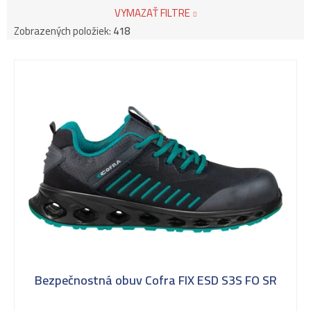
VYMAZAŤ FILTRE
Zobrazených položiek:
418
V
ý
p
i
s
Bezpečnostná obuv Cofra FIX ESD S3S FO SR
p