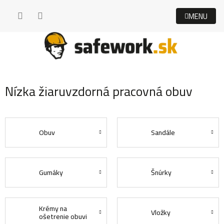
Prejsť
na
obsah
Nízka žiaruvzdorná pracovná obuv
Obuv
Sandále
Gumáky
Šnúrky
Krémy na
Vložky
ošetrenie obuvi