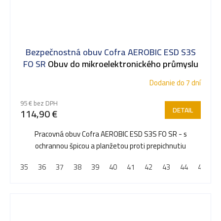
Bezpečnostná obuv Cofra AEROBIC ESD S3S
FO SR
Obuv do mikroelektronického průmyslu
Dodanie do 7 dní
95 € bez DPH
DETAIL
114,90 €
Pracovná obuv Cofra AEROBIC ESD S3S FO SR - s
ochrannou špicou a planžetou proti prepichnutiu
35
36
37
38
39
40
41
42
43
44
45
4