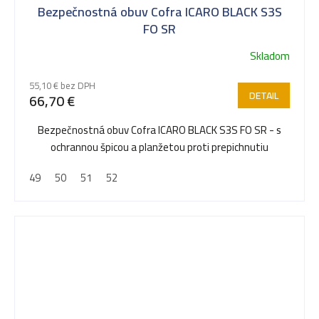
Bezpečnostná obuv Cofra ICARO BLACK S3S
FO SR
Skladom
55,10 € bez DPH
DETAIL
66,70 €
Bezpečnostná obuv Cofra ICARO BLACK S3S FO SR - s
ochrannou špicou a planžetou proti prepichnutiu
49
50
51
52