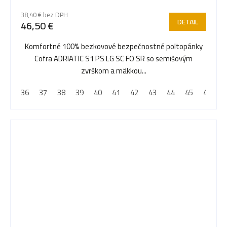
38,40 € bez DPH
DETAIL
46,50 €
Komfortné 100% bezkovové bezpečnostné poltopánky
Cofra ADRIATIC S1 PS LG SC FO SR so semišovým
zvrškom a mäkkou...
36
37
38
39
40
41
42
43
44
45
46
4