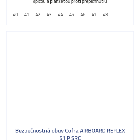
špicou a planžetou proti prepichnutiu
40
41
42
43
44
45
46
47
48
Bezpečnostná obuv Cofra AIRBOARD REFLEX
S1 P SRC