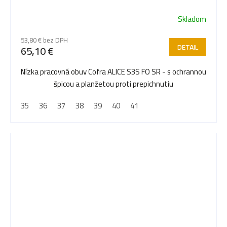
Skladom
53,80 € bez DPH
DETAIL
65,10 €
Nízka pracovná obuv Cofra ALICE S3S FO SR - s ochrannou
špicou a planžetou proti prepichnutiu
35
36
37
38
39
40
41