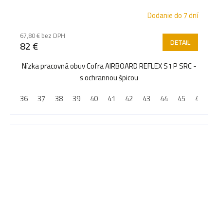
Dodanie do 7 dní
67,80 € bez DPH
DETAIL
82 €
Nízka pracovná obuv Cofra AIRBOARD REFLEX S1 P SRC -
s ochrannou špicou
36
37
38
39
40
41
42
43
44
45
46
4