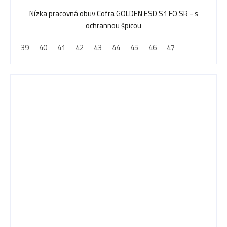
Nízka pracovná obuv Cofra GOLDEN ESD S1 FO SR - s
ochrannou špicou
39
40
41
42
43
44
45
46
47