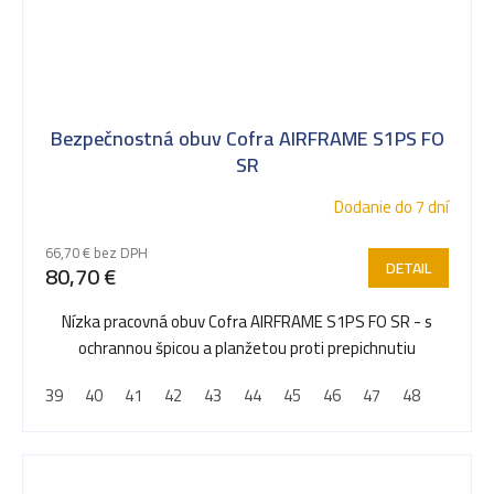
Bezpečnostná obuv Cofra AIRFRAME S1PS FO
SR
Dodanie do 7 dní
66,70 € bez DPH
DETAIL
80,70 €
Nízka pracovná obuv Cofra AIRFRAME S1PS FO SR - s
ochrannou špicou a planžetou proti prepichnutiu
39
40
41
42
43
44
45
46
47
48