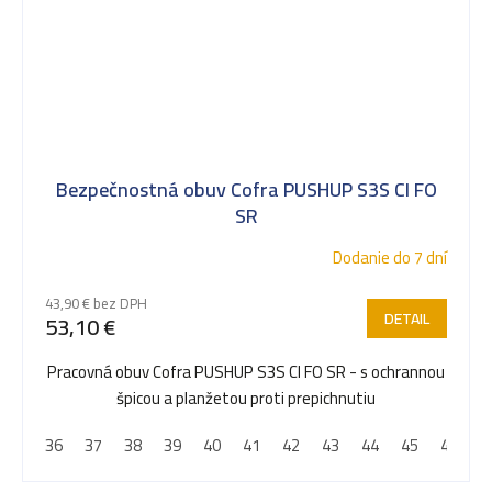
Bezpečnostná obuv Cofra PUSHUP S3S CI FO
SR
Dodanie do 7 dní
43,90 € bez DPH
DETAIL
53,10 €
Pracovná obuv Cofra PUSHUP S3S CI FO SR - s ochrannou
špicou a planžetou proti prepichnutiu
36
37
38
39
40
41
42
43
44
45
46
4