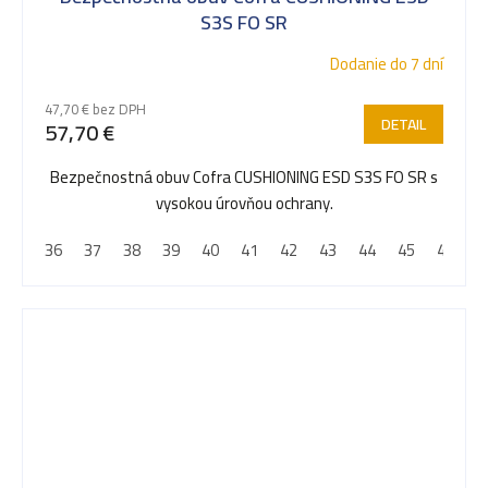
S3S FO SR
Dodanie do 7 dní
47,70 € bez DPH
DETAIL
57,70 €
Bezpečnostná obuv Cofra CUSHIONING ESD S3S FO SR s
vysokou úrovňou ochrany.
36
37
38
39
40
41
42
43
44
45
46
4