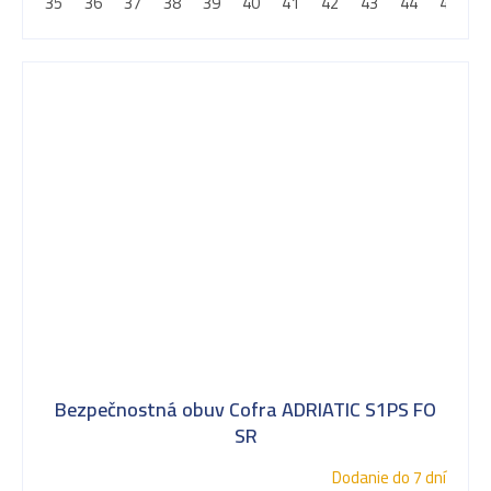
35
36
37
38
39
40
41
42
43
44
45
4
Bezpečnostná obuv Cofra ADRIATIC S1PS FO
SR
Dodanie do 7 dní