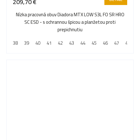
209,70 €
Nízka pracovná obuv Diadora MTX LOW S3L FO SR HRO
SC ESD - s ochrannou špicou a planžetou proti
prepichnutiu
38
39
40
41
42
43
44
45
46
47
48