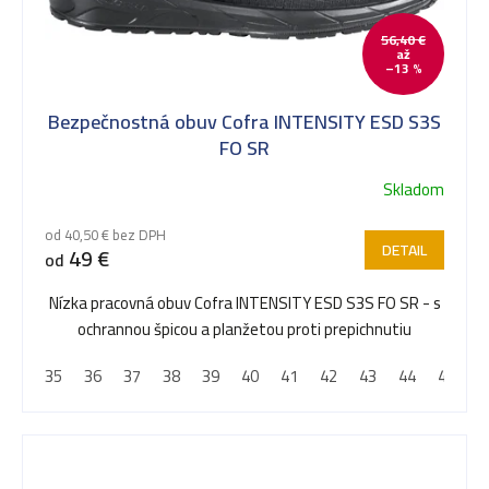
o
56,40 €
v
až
–13 %
Bezpečnostná obuv Cofra INTENSITY ESD S3S
FO SR
Skladom
od 40,50 € bez DPH
DETAIL
49 €
od
Nízka pracovná obuv Cofra INTENSITY ESD S3S FO SR - s
ochrannou špicou a planžetou proti prepichnutiu
35
36
37
38
39
40
41
42
43
44
45
4