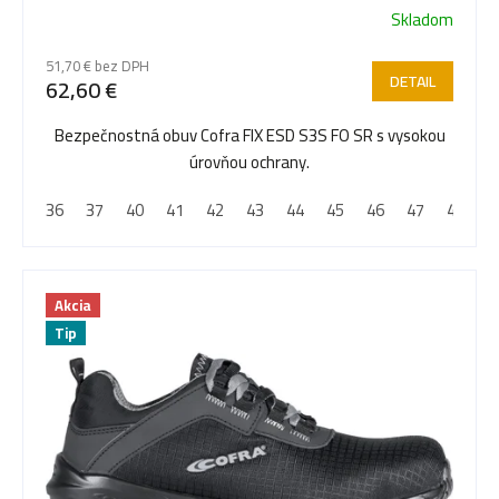
Skladom
r
51,70 € bez DPH
DETAIL
62,60 €
o
Bezpečnostná obuv Cofra FIX ESD S3S FO SR s vysokou
úrovňou ochrany.
d
36
37
40
41
42
43
44
45
46
47
48
u
Akcia
k
Tip
t