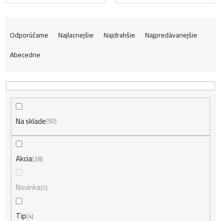
R
Odporúčame
Najlacnejšie
Najdrahšie
Najpredávanejšie
Abecedne
a
d
Na sklade
e
92
n
Akcia
28
i
Novinka
0
Tip
4