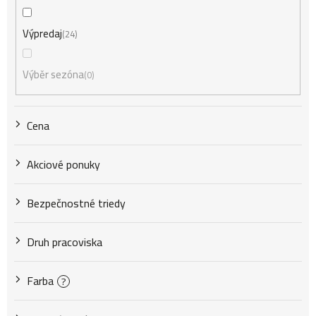
e
Výpredaj
24
p
Výběr sezóna
0
r
Cena
o
Akciové ponuky
d
Bezpečnostné triedy
u
Druh pracoviska
k
Farba
?