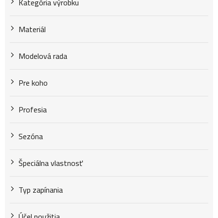
Kategória výrobku
t
Materiál
o
Modelová rada
v
Pre koho
Profesia
Sezóna
Špeciálna vlastnosť
Typ zapínania
Účel použitia