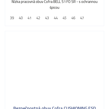
Nízka pracovná obuv Cofra BELL S1 FO SR - s ochrannou
špicou
39
40
41
42
43
44
45
46
47
Bezpečnostná obuv Cofra CUSHIONING ESD