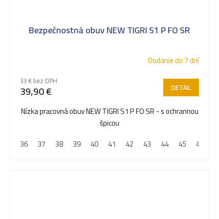
Bezpečnostná obuv NEW TIGRI S1 P FO SR
Dodanie do 7 dní
33 € bez DPH
DETAIL
39,90 €
Nízka pracovná obuv NEW TIGRI S1 P FO SR - s ochrannou
špicou
36
37
38
39
40
41
42
43
44
45
46
4