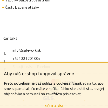
Tabuľky veľkostí odevu Greiff
Často kladené otázky
Kontakt
info
@
safework.sk
+421 221 201 004
Sledujte nás na Facebooku
Aby náš e-shop fungoval správne
Prečo potrebujeme váš súhlas s cookies? Napríklad na to, aby
sme si pamätali, čo máte v košiku, ľahko ste zistili stav svojej
objednávky a nemuseli sa zakaždým prihlasovať.
SÚHLASÍM