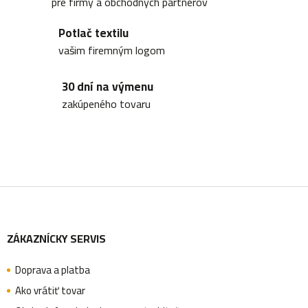
pre firmy a obchodných partnerov
Potlač textilu
vašim firemným logom
30 dní na výmenu
zakúpeného tovaru
Z
ZÁKAZNÍCKY SERVIS
á
Doprava a platba
p
Ako vrátiť tovar