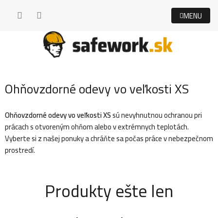
Prejsť
na
obsah
Ohňovzdorné odevy vo veľkosti XS
Ohňovzdorné odevy
vo veľkosti XS
sú nevyhnutnou ochranou pri
prácach s otvoreným ohňom alebo v extrémnych teplotách.
Vyberte si z našej ponuky a chráňte sa počas práce v nebezpečnom
prostredí.
Produkty ešte len