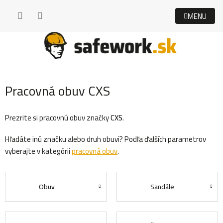
Prejsť
na
obsah
Pracovná obuv CXS
Prezrite si pracovnú obuv značky
CXS
.
Hľadáte inú značku alebo druh obuvi? Podľa ďalších parametrov
vyberajte v kategórii
pracovná obuv
.
Obuv
Sandále