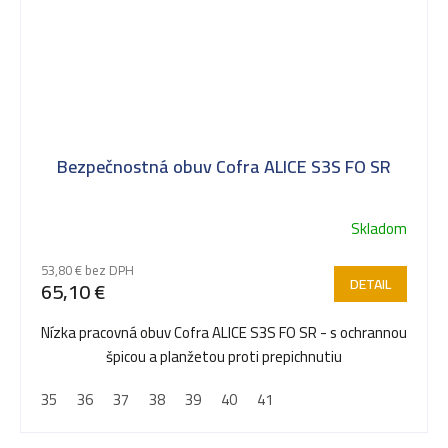
Bezpečnostná obuv Cofra ALICE S3S FO SR
Skladom
53,80 € bez DPH
DETAIL
65,10 €
Nízka pracovná obuv Cofra ALICE S3S FO SR - s ochrannou
špicou a planžetou proti prepichnutiu
35
36
37
38
39
40
41