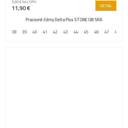
9,80 € bez DPH
produktu
DETAIL
11,90 €
je
5,0
Pracovné čižmy Delta Plus STONE OB SRA
z
38
39
40
41
42
43
44
45
46
47
48
5
hviezdičiek.