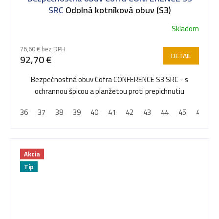
SRC
Odolná kotníková obuv (S3)
Skladom
76,60 € bez DPH
DETAIL
92,70 €
Bezpečnostná obuv Cofra CONFERENCE S3 SRC - s
ochrannou špicou a planžetou proti prepichnutiu
36
37
38
39
40
41
42
43
44
45
46
4
Akcia
Tip