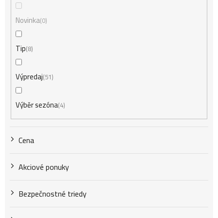
i
Novinka
0
Tip
8
e
Výpredaj
51
p
Výběr sezóna
4
r
Cena
o
Akciové ponuky
d
Bezpečnostné triedy