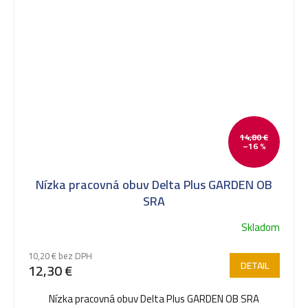
14,80 €
–16 %
Nízka pracovná obuv Delta Plus GARDEN OB
SRA
Skladom
Priemerné
hodnotenie
10,20 € bez DPH
produktu
DETAIL
12,30 €
je
5,0
Nízka pracovná obuv Delta Plus GARDEN OB SRA