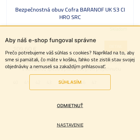
Bezpečnostná obuv Cofra BARANOF UK S3 CI
HRO SRC
Skladom
Aby náš e-shop fungoval správne
90,60 € bez DPH
DETAIL
109,60 €
Prečo potrebujeme váš súhlas s cookies? Napríklad na to, aby
sme si pamätali, čo máte v košiku, ľahko ste zistili stav svojej
Vysoká pracovná obuv Cofra BARANOF UK S3 CI HRO SRC
objednávky a nemuseli sa zakaždým prihlasovať.
- s ochrannou špicou a planžetou proti prepichnutiu
40
41
42
43
44
45
46
47
SÚHLASÍM
ODMIETNUŤ
NASTAVENIE