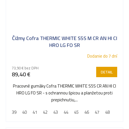
Čižmy Cofra THERMIC WHITE S5S M CR AN HI CI
HRO LG FO SR
Dodanie do 7 dní
73,90 € bez DPH
DETAIL
89,40 €
Pracovné gumáky Cofra THERMIC WHITE S5S CR AN HI CI
HRO LG FO SR - s ochrannou špicou a planžetou proti
prepichnutiu,...
39
40
41
42
43
44
45
46
47
48