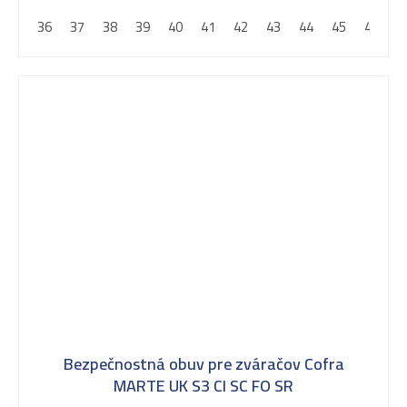
z
36
37
38
39
40
41
42
43
44
45
46
4
5
hviezdičiek.
Bezpečnostná obuv pre zváračov Cofra
MARTE UK S3 CI SC FO SR