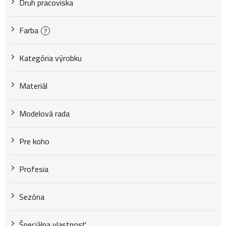
u
Druh pracoviska
k
Farba
?
Kategória výrobku
t
Materiál
o
Modelová rada
v
Pre koho
Profesia
Sezóna
Špeciálna vlastnosť