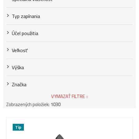
Typ zapínania
Účel použitia
Veľkosť
Výška
Značka
VYMAZAŤ FILTRE
Zobrazených položiek:
1030
V
Tip