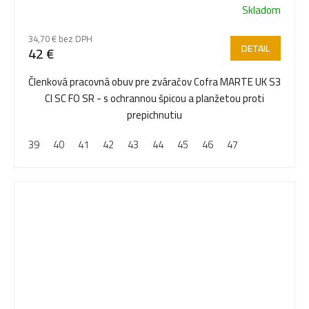
Skladom
34,70 € bez DPH
DETAIL
42 €
Členková pracovná obuv pre zváračov Cofra MARTE UK S3
CI SC FO SR - s ochrannou špicou a planžetou proti
prepichnutiu
39
40
41
42
43
44
45
46
47