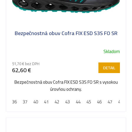
Bezpečnostná obuv Cofra FIX ESD S3S FO SR
Skladom
51,70 € bez DPH
DETAIL
62,60 €
Bezpečnostná obuv Cofra FIX ESD S3S FO SR s vysokou
úrovňou ochrany.
36
37
40
41
42
43
44
45
46
47
48