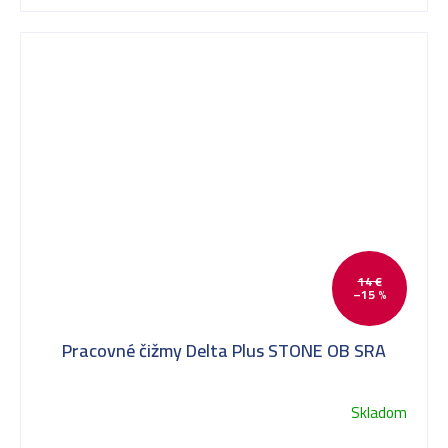
14 €
–15 %
Pracovné čižmy Delta Plus STONE OB SRA
Skladom
Priemerné
hodnotenie