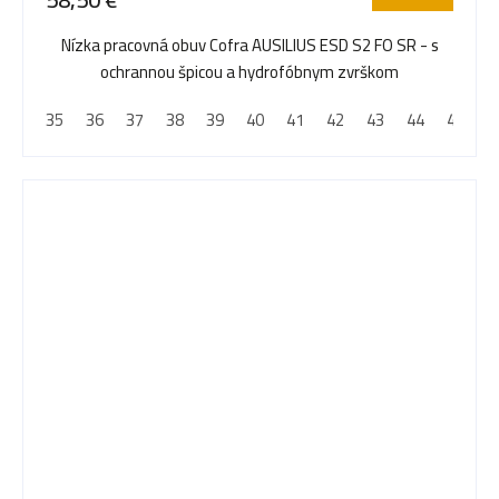
Nízka pracovná obuv Cofra AUSILIUS ESD S2 FO SR - s
ochrannou špicou a hydrofóbnym zvrškom
35
36
37
38
39
40
41
42
43
44
45
4