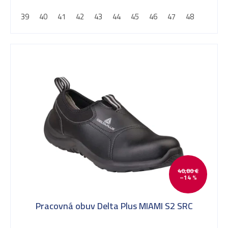
d
39
40
41
42
43
44
45
46
47
48
u
k
t
o
40,80 €
v
–14 %
Pracovná obuv Delta Plus MIAMI S2 SRC