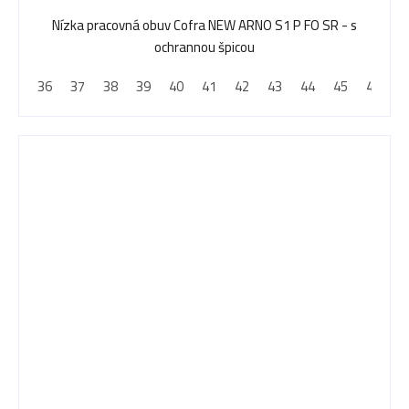
Nízka pracovná obuv Cofra NEW ARNO S1 P FO SR - s
ochrannou špicou
36
37
38
39
40
41
42
43
44
45
46
4