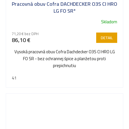
Pracovná obuv Cofra DACHDECKER O3S CI HRO
LG FO SR*
Skladom
71,20 € bez DPH
DETAIL
86,10 €
Vysoká pracovná obuv Cofra Dachdecker O3S CI HRO LG
FO SR - bez ochrannej špice a planžetou proti
prepichnutiu
41