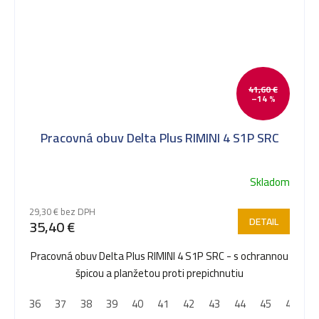
41,60 €
–14 %
Pracovná obuv Delta Plus RIMINI 4 S1P SRC
Skladom
29,30 € bez DPH
DETAIL
35,40 €
Pracovná obuv Delta Plus RIMINI 4 S1P SRC - s ochrannou
špicou a planžetou proti prepichnutiu
36
37
38
39
40
41
42
43
44
45
46
4