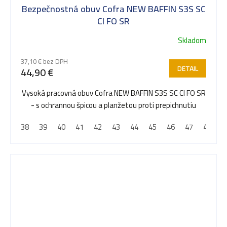
Bezpečnostná obuv Cofra NEW BAFFIN S3S SC
CI FO SR
Skladom
37,10 € bez DPH
DETAIL
44,90 €
Vysoká pracovná obuv Cofra NEW BAFFIN S3S SC CI FO SR
- s ochrannou špicou a planžetou proti prepichnutiu
38
39
40
41
42
43
44
45
46
47
48