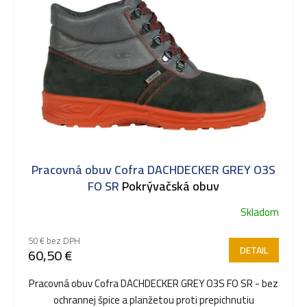
ý
p
i
s
Pracovná obuv Cofra DACHDECKER GREY O3S
p
FO SR
Pokrývačská obuv
Skladom
r
50 € bez DPH
DETAIL
60,50 €
o
Pracovná obuv Cofra DACHDECKER GREY O3S FO SR - bez
ochrannej špice a planžetou proti prepichnutiu