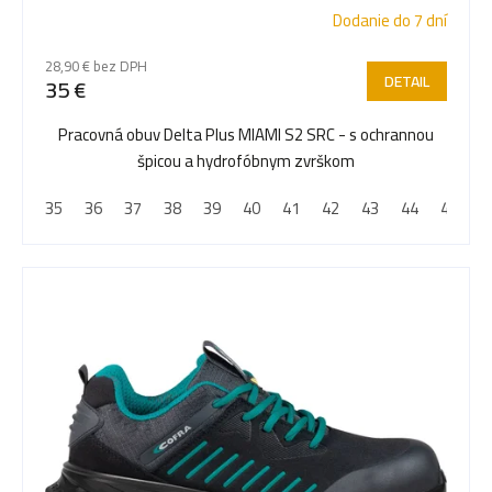
Dodanie do 7 dní
28,90 € bez DPH
DETAIL
35 €
Pracovná obuv Delta Plus MIAMI S2 SRC - s ochrannou
špicou a hydrofóbnym zvrškom
35
36
37
38
39
40
41
42
43
44
45
4