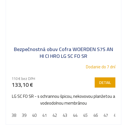
Bezpečnostná obuv Cofra WOERDEN S7S AN
HI CI HRO LG SC FO SR
Dodanie do 7 dní
110 € bez DPH
DETAIL
133,10 €
LG SC FO SR - s ochrannou špicou, nekovovou planžetou a
vodeodolnou membránou
38
39
40
41
42
43
44
45
46
47
48