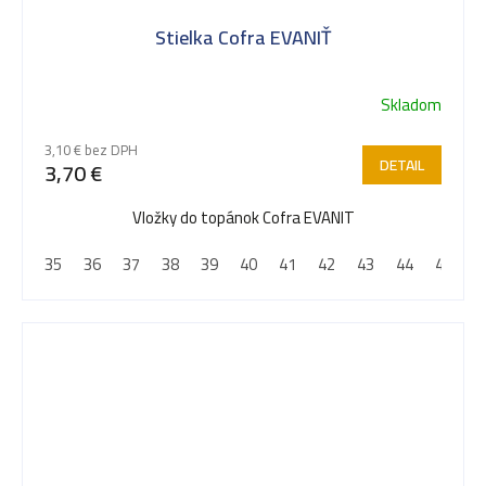
Stielka Cofra EVANIŤ
Skladom
3,10 € bez DPH
DETAIL
3,70 €
Vložky do topánok Cofra EVANIT
35
36
37
38
39
40
41
42
43
44
45
4