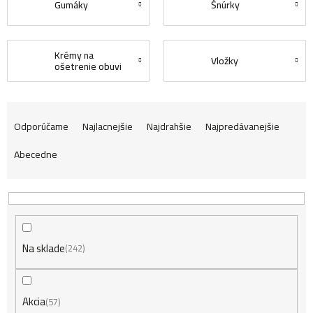
Gumáky
Šnúrky
Krémy na
Vložky
ošetrenie obuvi
R
Odporúčame
Najlacnejšie
Najdrahšie
Najpredávanejšie
Abecedne
a
d
Na sklade
e
242
n
Akcia
57