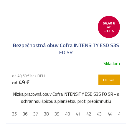
56,40 €
až
–13 %
Bezpečnostná obuv Cofra INTENSITY ESD S3S
FO SR
Skladom
od 40,50 € bez DPH
DETAIL
49 €
od
Nízka pracovná obuv Cofra INTENSITY ESD S3S FO SR - s
ochrannou špicou a planžetou proti prepichnutiu
35
36
37
38
39
40
41
42
43
44
45
4