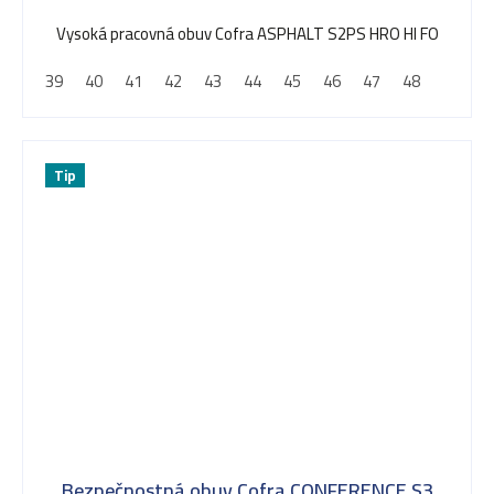
Vysoká pracovná obuv Cofra ASPHALT S2PS HRO HI FO
39
40
41
42
43
44
45
46
47
48
Tip
Bezpečnostná obuv Cofra CONFERENCE S3