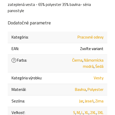
zateplená vesta - 65% polyester 35% bavlna- séria
panostyle
Dodatočné parametre
Kategória
:
Pracovné odevy
EAN
:
Zvoľte variant
Farba
:
Čierna
,
Námornícka
?
modrá
,
Šedá
Kategória výrobku
:
Vesty
Materiál
:
Bavlna
,
Polyester
Sezóna
:
Jar
,
Jeseň
,
Zima
Veľkosť
:
S
,
M
,
L
,
XL
,
2XL
,
3XL