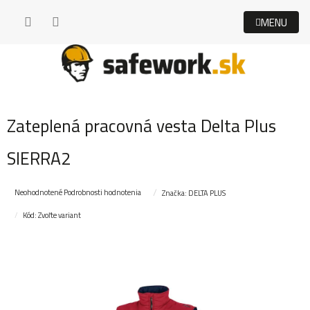
Prejsť
na
obsah
Zateplená pracovná vesta Delta Plus
SIERRA2
Priemerné
Neohodnotené
Podrobnosti hodnotenia
Značka:
DELTA PLUS
hodnotenie
Kód:
Zvoľte variant
produktu
je
0,0
z
5
hviezdičiek.