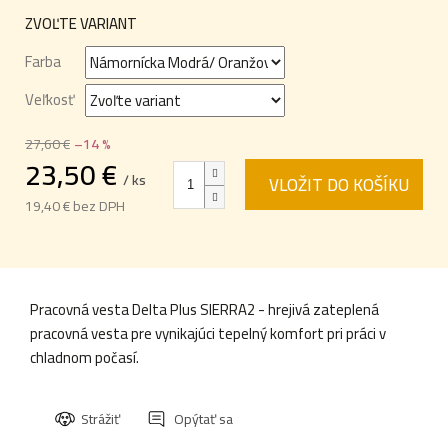
ZVOĽTE VARIANT
Farba
Veľkosť
27,60 €
–14 %
23,50 €
/ ks
VLOŽIT DO KOŠÍKU
19,40 € bez DPH
Jednotková
cena:
Pracovná vesta Delta Plus SIERRA2 - hrejivá zateplená
pracovná vesta pre vynikajúci tepelný komfort pri práci v
chladnom počasí.
Strážiť
Opýtať sa