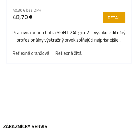
40,30 € bez DPH
48,70 €
DETAIL
Pracovná bunda Cofra SIGHT 240 g/m2 – vysoko viditeľný
profesionálny výstražný prvok spĺňajúci najprísnejšie...
Reflexná oranžová
Reflexná žltá
Z
ZÁKAZNÍCKY SERVIS
á