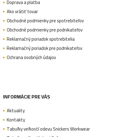
Doprava a platba
p
Ako vrátiť tovar
Obchodné podmienky pre spotrebiteľov
ä
Obchodné podmienky pre podnikateľov
Reklamačný poriadok spotrebitelia
Reklamačný poriadok pre podnikateľov
t
Ochrana osobných údajov
i
e
INFORMÁCIE PRE VÁS
Aktuality
Kontakty
Tabuľky veľkostí odevu Snickers Workwear