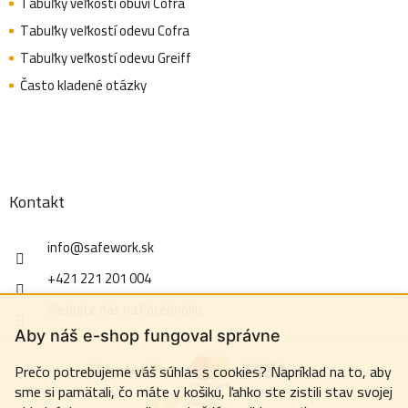
Tabuľky veľkostí obuvi Cofra
Tabuľky veľkostí odevu Cofra
Tabuľky veľkostí odevu Greiff
Často kladené otázky
Kontakt
info
@
safework.sk
+421 221 201 004
Sledujte nás na Facebooku
Aby náš e-shop fungoval správne
Prečo potrebujeme váš súhlas s cookies? Napríklad na to, aby
sme si pamätali, čo máte v košiku, ľahko ste zistili stav svojej