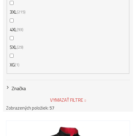
3XL
215
4XL
93
5XL
29
XG
1
Značka
VYMAZAŤ FILTRE
Zobrazených položiek:
57
V