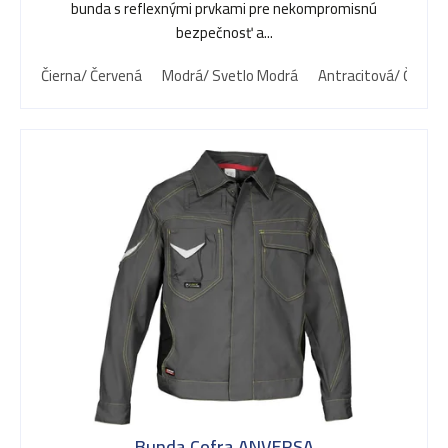
bunda s reflexnými prvkami pre nekompromisnú
d
bezpečnosť a...
Čierna/ Červená
Modrá/ Svetlo Modrá
Antracitová/ Čierna
u
k
t
o
v
Bunda Cofra ANVERSA