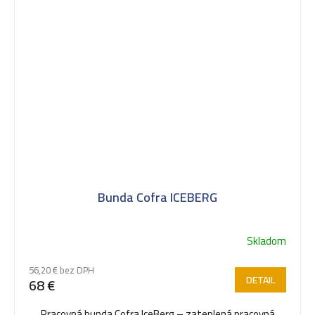
Bunda Cofra ICEBERG
Skladom
Priemerné
hodnotenie
56,20 € bez DPH
produktu
DETAIL
68 €
je
5,0
Pracovná bunda Cofra IceBerg – zateplená pracovná