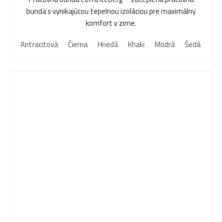
z
bunda s vynikajúcou tepelnou izoláciou pre maximálny
5
komfort v zime.
hviezdičiek.
Antracitová
Čierna
Hnedá
Khaki
Modrá
Šedá