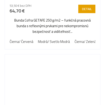
53,50 € bez DPH
DETAIL
64,70 €
Bunda Cofra GETAFE 250 g/m2 – funkčná pracovná
bunda s reflexnými prvkami pre nekompromisnú
bezpečnosť a viditeľnosť...
Čierna/ Červená
Modrá/ Svetlo Modrá
Čierna/ Zelená
An