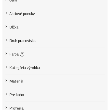
Cena
r
Akciové ponuky
o
Dĺžka
d
Druh pracoviska
u
Farba
?
k
Kategória výrobku
Materiál
t
Pre koho
o
Profesia