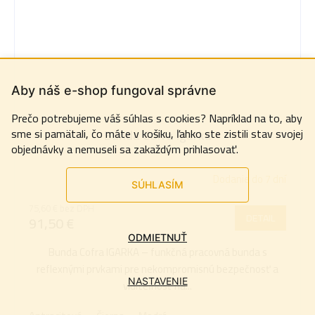
Aby náš e-shop fungoval správne
Prečo potrebujeme váš súhlas s cookies? Napríklad na to, aby
sme si pamätali, čo máte v košiku, ľahko ste zistili stav svojej
Bunda Cofra Igarka
objednávky a nemuseli sa zakaždým prihlasovať.
Dodanie do 7 dní
SÚHLASÍM
75,60 € bez DPH
DETAIL
91,50 €
ODMIETNUŤ
Bunda Cofra IGARKA – funkčná pracovná bunda s
reflexnými prvkami pre nekompromisnú bezpečnosť a
NASTAVENIE
viditeľnosť na...