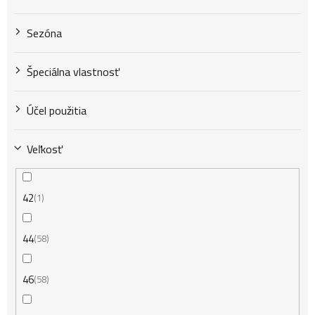
v
Sezóna
Špeciálna vlastnosť
Účel použitia
Veľkosť
42
1
44
58
46
58