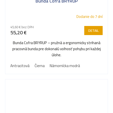
Bunda Cofra BRYRUP
Dodanie do 7 dní
45,60 € bez DPH
DETAIL
55,20 €
Bunda Cofra BRYRUP – pružná a ergonomicky strihaná
pracovná bunda pre dokonalú voľnosť pohybu pri každej
úlohe.
Antracitová
Čierna
Námornícka modrá