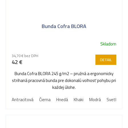
Bunda Cofra BLORA
Skladom
34,70 € bez DPH
DETAIL
42 €
Bunda Cofra BLORA 245 g/m2 – pružná a ergonomicky
strihaná pracovná bunda pre dokonalú voľnosť pohybu pri
každej úlohe.
Antracitová
Čierna
Hnedá
Khaki
Modrá
Svetlo mod