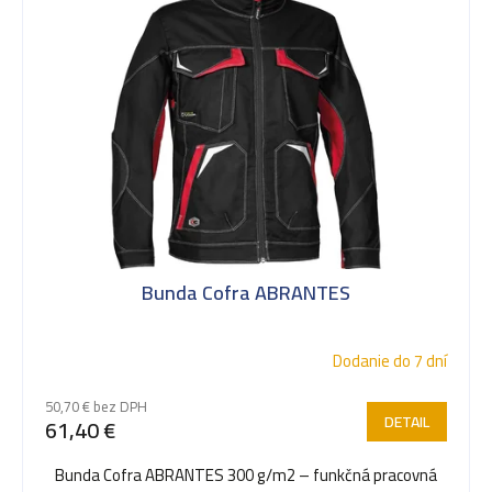
ý
p
i
s
Bunda Cofra ABRANTES
p
Dodanie do 7 dní
r
50,70 € bez DPH
DETAIL
61,40 €
o
Bunda Cofra ABRANTES 300 g/m2 – funkčná pracovná