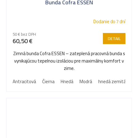
Bunda Cofra ESSEN
Dodanie do 7 dní
50 € bez DPH
DETAIL
60,50 €
Zimná bunda Cofra ESSEN – zateplená pracovná bunda s
vynikajúcou tepelnou izoláciou pre maximálny komfort v
zime.
Antracitová
Čierna
Hnedá
Modrá
hnedá zemitá