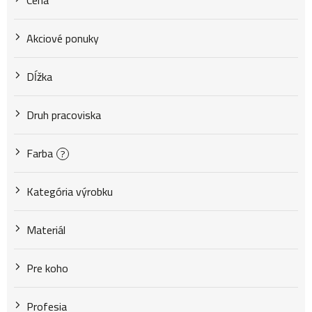
Cena
r
Akciové ponuky
o
Dĺžka
d
Druh pracoviska
u
Farba
?
k
Kategória výrobku
Materiál
t
Pre koho
o
Profesia