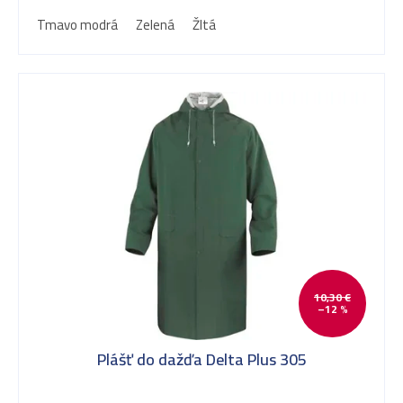
d
Tmavo modrá
Zelená
Žltá
u
k
t
o
10,30 €
v
–12 %
Plášť do dažďa Delta Plus 305