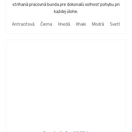
strihaná pracovná bunda pre dokonalú voľnosť pohybu pri
každej úlohe.
Antracitová
Čierna
Hnedá
Khaki
Modrá
Svetlo mod