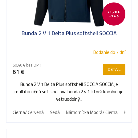
71,70 €
–14 %
Bunda 2 V 1 Delta Plus softshell SOCCIA
Dodanie do 7 dní
50,40 € bez DPH
DETAIL
61 €
Bunda 2 V 1 Delta Plus softshell SOCCIA SOCCIA je
multifunkčná softshellová bunda 2 v 1, ktorá kombinuje
vetruodolný...
Čierna/ Červená
Šedá
Námornícka Modrá/ Čierna
Kaki/ Č