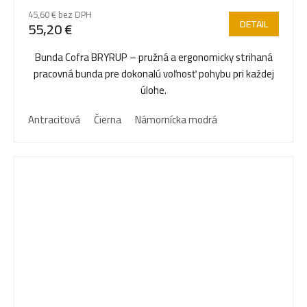
45,60 € bez DPH
DETAIL
55,20 €
Bunda Cofra BRYRUP – pružná a ergonomicky strihaná
pracovná bunda pre dokonalú voľnosť pohybu pri každej
úlohe.
Antracitová
Čierna
Námornícka modrá