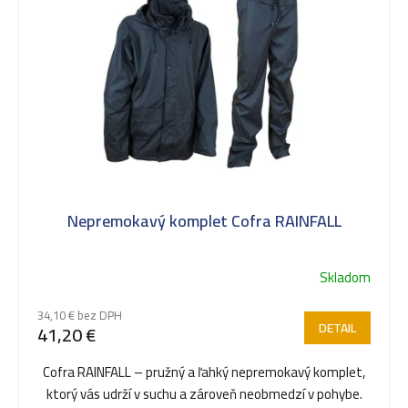
ý
p
i
s
Nepremokavý komplet Cofra RAINFALL
p
Skladom
r
34,10 € bez DPH
DETAIL
41,20 €
o
Cofra RAINFALL – pružný a ľahký nepremokavý komplet,
ktorý vás udrží v suchu a zároveň neobmedzí v pohybe.