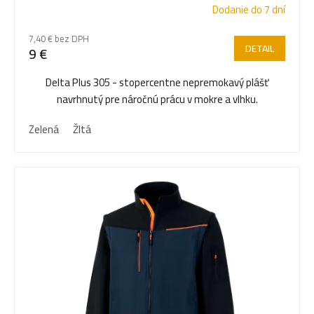
Dodanie do 7 dní
7,40 € bez DPH
DETAIL
9 €
Delta Plus 305 - stopercentne nepremokavý plášť
navrhnutý pre náročnú prácu v mokre a vlhku.
Zelená
Žltá