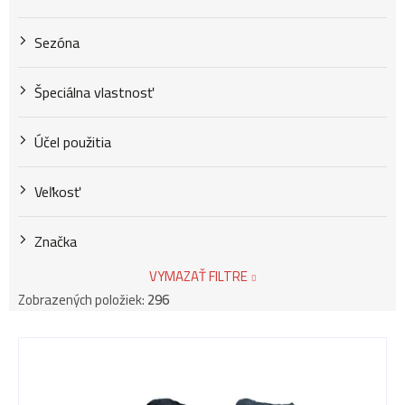
v
Sezóna
Špeciálna vlastnosť
Účel použitia
Veľkosť
Značka
VYMAZAŤ FILTRE
Zobrazených položiek:
296
V