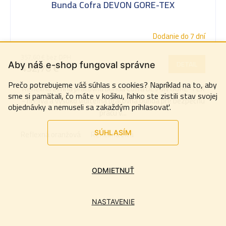
Bunda Cofra DEVON GORE-TEX
Dodanie do 7 dní
357,60 € bez DPH
DETAIL
432,70 €
Aby náš e-shop fungoval správne
Prečo potrebujeme váš súhlas s cookies? Napríklad na to, aby
Reflexná zimná pracovná bunda Cofra DEVON GORE-TEX
sme si pamätali, čo máte v košiku, ľahko ste zistili stav svojej
- hrejivá a vysoko viditeľná pracovná bunda pre bezpečnú
objednávky a nemuseli sa zakaždým prihlasovať.
prácu v...
Reflexná oranžová
Reflexná žltá
SÚHLASÍM
ODMIETNUŤ
NASTAVENIE