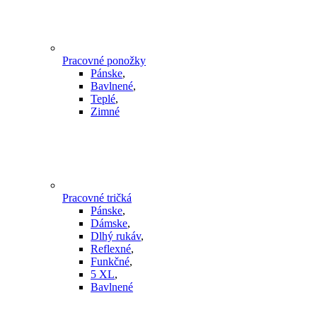
Pracovné ponožky
Pánske
,
Bavlnené
,
Teplé
,
Zimné
Pracovné tričká
Pánske
,
Dámske
,
Dlhý rukáv
,
Reflexné
,
Funkčné
,
5 XL
,
Bavlnené