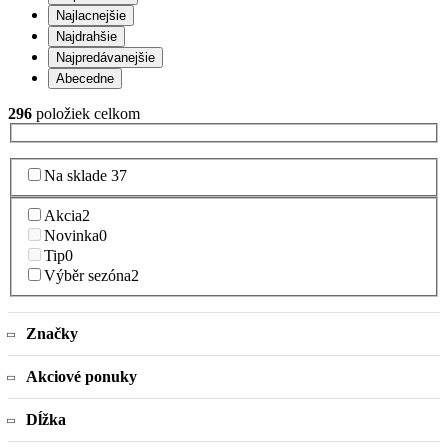
Najlacnejšie
Najdrahšie
Najpredávanejšie
Abecedne
296
položiek celkom
Na sklade
37
Akcia
2
Novinka
0
Tip
0
Výběr sezóna
2
Značky
Akciové ponuky
Dĺžka