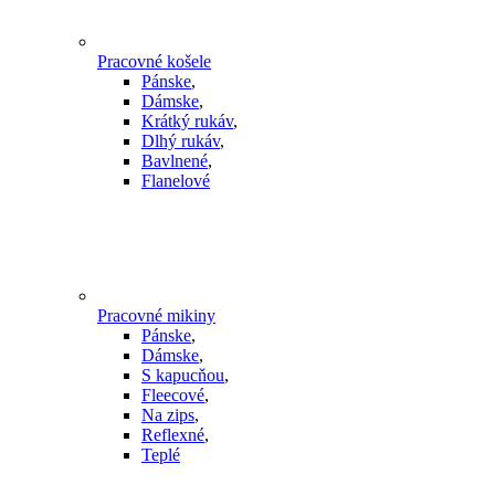
Pracovné košele
Pánske
,
Dámske
,
Krátký rukáv
,
Dlhý rukáv
,
Bavlnené
,
Flanelové
Pracovné mikiny
Pánske
,
Dámske
,
S kapucňou
,
Fleecové
,
Na zips
,
Reflexné
,
Teplé