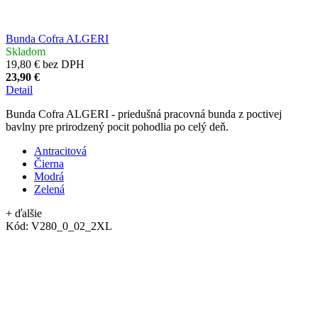
Bunda Cofra ALGERI
Skladom
19,80 € bez DPH
23,90 €
Detail
Bunda Cofra ALGERI - priedušná pracovná bunda z poctivej
bavlny pre prirodzený pocit pohodlia po celý deň.
Antracitová
Čierna
Modrá
Zelená
+ ďalšie
Kód:
V280_0_02_2XL