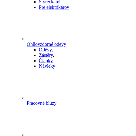
S vreckami
,
Pre elektrikárov
Ohňovzdorné odevy
Oděvy
,
Zástěry
,
Čiapky
,
Návleky
Pracovné blúzy