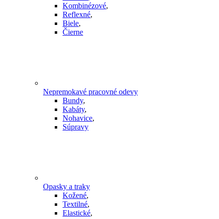
Kombinézové
,
Reflexné
,
Biele
,
Čierne
Nepremokavé pracovné odevy
Bundy
,
Kabáty
,
Nohavice
,
Súpravy
Opasky a traky
Kožené
,
Textilné
,
Elastické
,