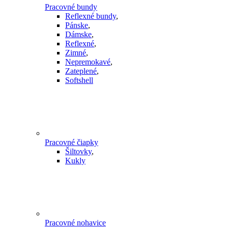
Pracovné bundy
Reflexné bundy
,
Pánske
,
Dámske
,
Reflexné
,
Zimné
,
Nepremokavé
,
Zateplené
,
Softshell
Pracovné čiapky
Šiltovky
,
Kukly
Pracovné nohavice