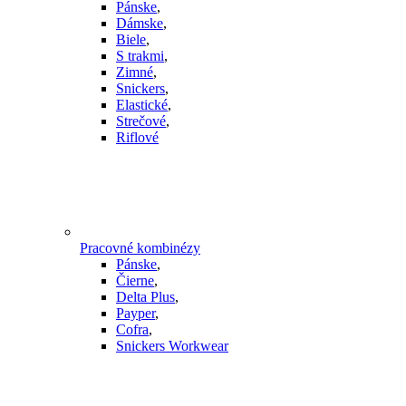
Pánske
,
Dámske
,
Biele
,
S trakmi
,
Zimné
,
Snickers
,
Elastické
,
Strečové
,
Riflové
Pracovné kombinézy
Pánske
,
Čierne
,
Delta Plus
,
Payper
,
Cofra
,
Snickers Workwear