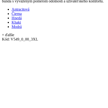
bunda s vyváženým pomerom odolnosti a užívateľského komfortu.
Antracitová
Čierna
Hnedá
Khaki
Modrá
+ ďalšie
Kód:
V549_0_00_3XL