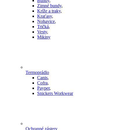
Bundy
,
Zimné bundy
,
Kríže a traky
,
Kraťasy
,
Nohavice
,
Tričká
,
Vesty
,
Mikiny
Termoprádlo
Canis
,
Cofra
,
Payper
,
Snickers Workwear
Ochranné zástery