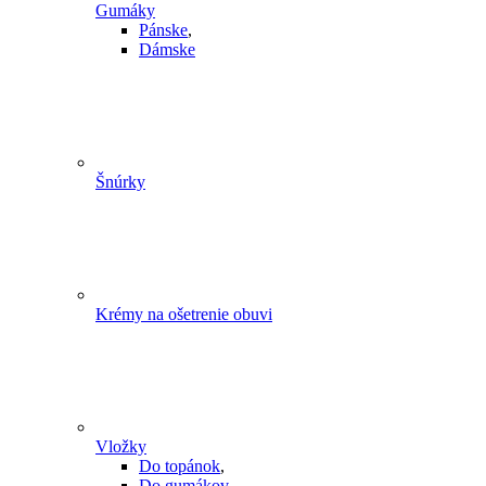
Gumáky
Pánske
,
Dámske
Šnúrky
Krémy na ošetrenie obuvi
Vložky
Do topánok
,
Do gumákov