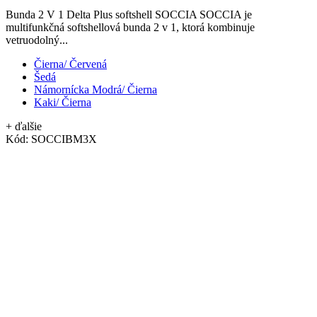
Bunda 2 V 1 Delta Plus softshell SOCCIA SOCCIA je
multifunkčná softshellová bunda 2 v 1, ktorá kombinuje
vetruodolný...
Čierna/ Červená
Šedá
Námornícka Modrá/ Čierna
Kaki/ Čierna
+ ďalšie
Kód:
SOCCIBM3X