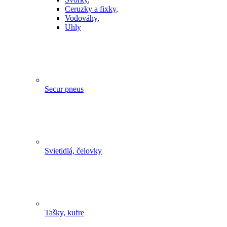
Ceruzky a fixky
,
Vodováhy
,
Uhly
Secur pneus
Svietidlá, čelovky
Tašky, kufre