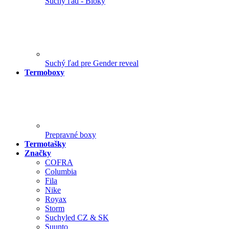
Suchý ľad - Bloky
Suchý ľad pre Gender reveal
Termoboxy
Prepravné boxy
Termotašky
Značky
COFRA
Columbia
Fila
Nike
Royax
Storm
Suchyled CZ & SK
Suunto