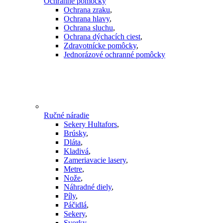
Ochranné pomôcky
Ochrana zraku
,
Ochrana hlavy
,
Ochrana sluchu
,
Ochrana dýchacích ciest
,
Zdravotnícke pomôcky
,
Jednorázové ochranné pomôcky
Ručné náradie
Sekery Hultafors
,
Brúsky
,
Dláta
,
Kladivá
,
Zameriavacie lasery
,
Metre
,
Nože
,
Náhradné diely
,
Píly
,
Páčidlá
,
Sekery
,
Svorky
,