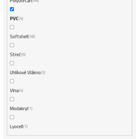
Polyuretan
44
PVC
4
Softshell
38
Streč
6
Uhlíkové Vlákno
3
Vlna
4
Modakryl
1
Lyocell
1