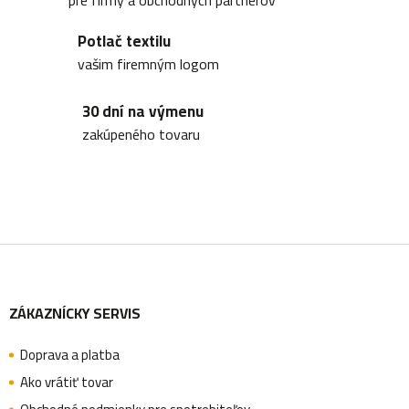
a
Potlač textilu
c
vašim firemným logom
i
30 dní na výmenu
e
zakúpeného tovaru
p
r
v
k
Z
y
v
ZÁKAZNÍCKY SERVIS
á
ý
p
Doprava a platba
p
Ako vrátiť tovar
i