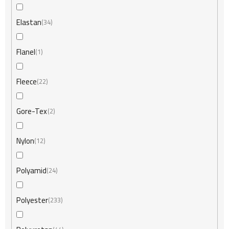
v
Elastan
34
Flanel
1
Fleece
22
Gore-Tex
2
Nylon
12
Polyamid
24
Polyester
233