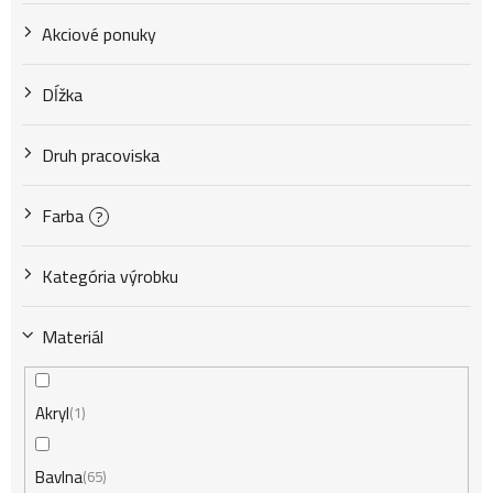
r
Akciové ponuky
o
Dĺžka
d
Druh pracoviska
u
Farba
?
k
Kategória výrobku
Materiál
t
Akryl
1
o
Bavlna
65