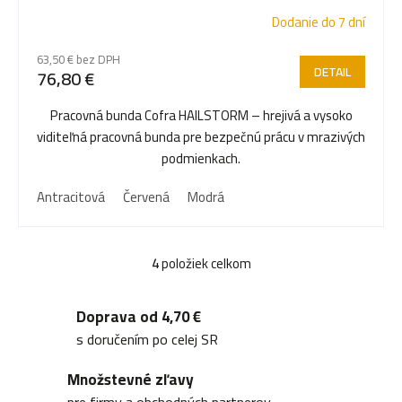
Dodanie do 7 dní
63,50 € bez DPH
DETAIL
76,80 €
Pracovná bunda Cofra HAILSTORM – hrejivá a vysoko
viditeľná pracovná bunda pre bezpečnú prácu v mrazivých
podmienkach.
Antracitová
Červená
Modrá
4
položiek celkom
O
v
Doprava od 4,70 €
l
s doručením po celej SR
á
Množstevné zľavy
d
pre firmy a obchodných partnerov