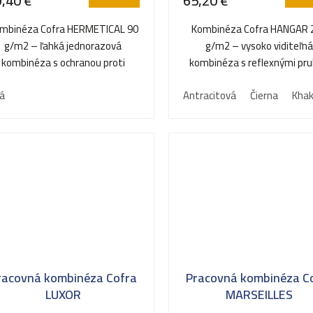
,40 €
65,20 €
mbinéza Cofra HERMETICAL 90
Kombinéza Cofra HANGAR 
g/m2 – ľahká jednorazová
g/m2 – vysoko viditeľn
kombinéza s ochranou proti
kombinéza s reflexnými pr
rachu a postreku kvapalinami.
pre bezpečnosť na pracovi
tá
Antracitová
Čierna
Khak
racovná kombinéza Cofra
Pracovná kombinéza C
LUXOR
MARSEILLES