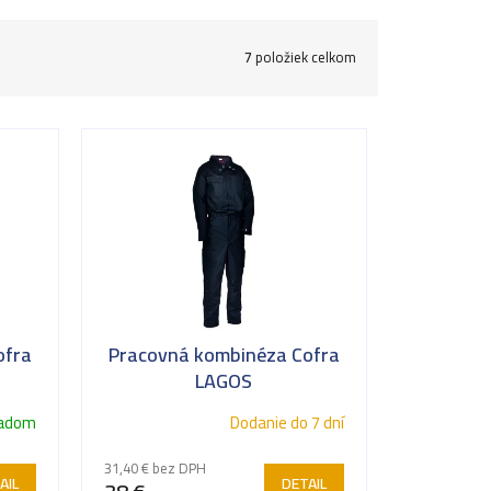
7
položiek celkom
ofra
Pracovná kombinéza Cofra
LAGOS
ladom
Dodanie do 7 dní
31,40 € bez DPH
AIL
DETAIL