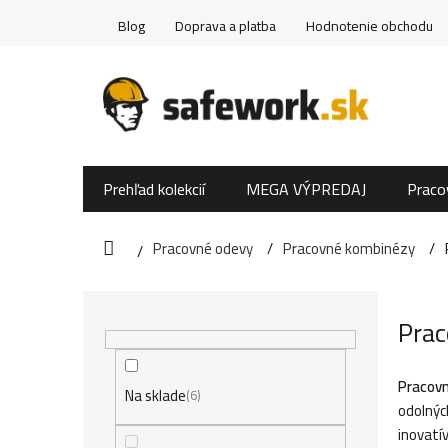
Prejsť
Blog
Doprava a platba
Hodnotenie obchodu
na
obsah
Prehľad kolekcií
MEGA VÝPREDAJ
Praco
Pracovné odevy
Pracovné kombinézy
Domov
B
Prac
o
č
Pracov
Na sklade
6
odolnýc
n
inovatí