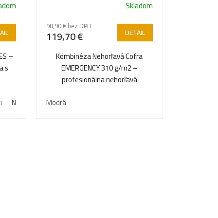
ladom
Skladom
98,90 € bez DPH
AIL
DETAIL
119,70 €
ES –
Kombinéza Nehorľavá Cofra
a s
EMERGENCY 310 g/m2 –
profesionálna nehorľavá
u.
kombinéza pre maximálne
i
Námornícka modrá
Modrá
Svetlo modrá
bezpečie v rizikových...