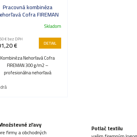
Pracovná kombinéza
ehorľavá Cofra FIREMAN
Skladom
60 € bez DPH
DETAIL
1,20 €
Kombinéza Nehorľavá Cofra
FIREMAN 300 g/m2 –
profesionálna nehorľavá
kombinéza pre maximálne
drá
bezpečie v rizikových...
O
v
Množstevné zľavy
Potlač textilu
l
pre firmy a obchodných
vašim firemným logo