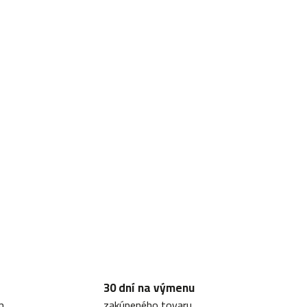
30 dní na výmenu
m
zakúpeného tovaru