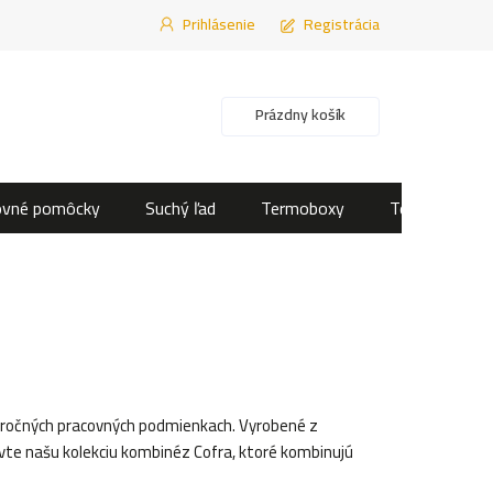
Prihlásenie
Registrácia
Nákupný košík
Prázdny košík
ovné pomôcky
Suchý ľad
Termoboxy
Termotašky
náročných pracovných podmienkach. Vyrobené z
avte našu kolekciu kombinéz Cofra, ktoré kombinujú