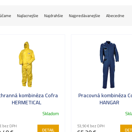
účame
Najlacnejšie
Najdrahšie
Najpredávanejšie
Abecedne
chranná kombinéza Cofra
Pracovná kombinéza C
HERMETICAL
HANGAR
Skladom
Sk
€ bez DPH
53,90 € bez DPH
DETAIL
DET