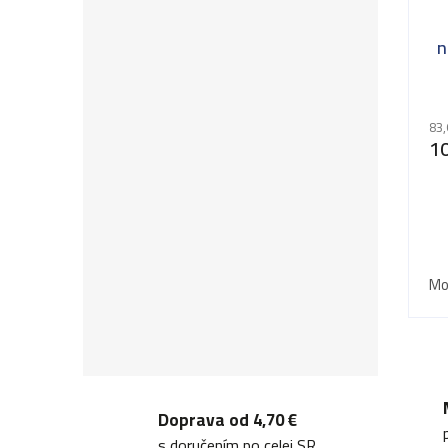
n
83,
10
Mo
Doprava od 4,70 €
s doručením po celej SR