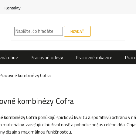
Kontakty
HĽADAŤ
vná obuv
Pracovné odevy
Pracovné rukavice
Prac
Pracovné kombinézy Cofra
ovné kombinézy Cofra
né kombinézy Cofra
ponúkajú špičkovú kvalitu a spoľahlivú ochranu v 
h materiálov, zaisťujú dlhú životnosť a pohodlie počas celého dňa. Obj
vny dizajn s maximálnou funkčnosťou.