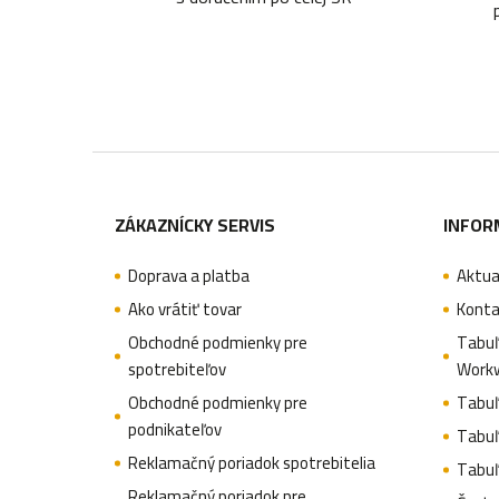
Z
á
ZÁKAZNÍCKY SERVIS
INFOR
p
Doprava a platba
Aktua
ä
Ako vrátiť tovar
Konta
t
Obchodné podmienky pre
Tabuľ
spotrebiteľov
Work
i
Obchodné podmienky pre
Tabuľ
e
podnikateľov
Tabuľ
Reklamačný poriadok spotrebitelia
Tabuľ
Reklamačný poriadok pre