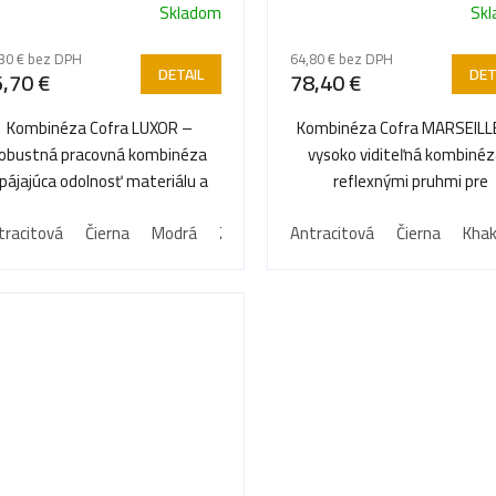
Skladom
Sk
iemerné
dnotenie
30 € bez DPH
64,80 € bez DPH
oduktu
DETAIL
DET
,70 €
78,40 €
Kombinéza Cofra LUXOR –
Kombinéza Cofra MARSEILL
robustná pracovná kombinéza
vysoko viditeľná kombinéz
pájajúca odolnosť materiálu a
reflexnými pruhmi pre
ezdičiek.
pohodlia.
bezpečnosť na pracovisk
tracitová
Čierna
Modrá
Zelená
Antracitová
Čierna
Khak