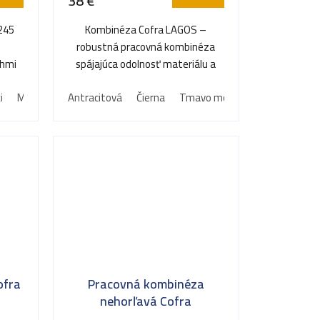
38 €
245
Kombinéza Cofra LAGOS –
á
robustná pracovná kombinéza
uhmi
spájajúca odolnosť materiálu a
sku.
pohodlia.
i
Modrá
Šedá
Antracitová
Čierna
Tmavo modrá
Zelená
ofra
Pracovná kombinéza
nehorľavá Cofra
EMERGENCY