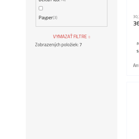
Pr
ho
30,
Payper
3
pr
36
je
5,0
VYMAZAŤ FILTRE
z
Zobrazených položiek:
7
5
s
hvi
An