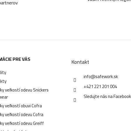
partnerov
á
d
a
c
i
e
MÁCIE PRE VÁS
p
Kontakt
r
lity
info
@
safework.sk
v
kty
+421 221 201 004
ky veľkostí odevu Snickers
k
Sledujte nás na Faceboo
wear
y
ky veľkostí obuvi Cofra
v
ky veľkostí odevu Cofra
ý
ky veľkostí odevu Greiff
p