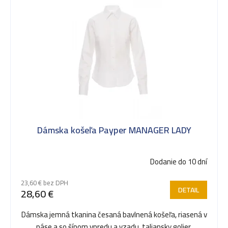
Dámska košeľa Payper MANAGER LADY
Dodanie do 10 dní
23,60 € bez DPH
DETAIL
28,60 €
Dámska jemná tkanina česaná bavlnená košeľa, riasená v
páse a so šípom vpredu a vzadu, taliansky golier,