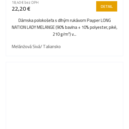
18,40 € bez DPH
DETAIL
22,20 €
Dámska polokošeľa s dlhým rukávom Payper LONG
NATION LADY MELANGE (90% bavlna + 10% polyester, piké,
210 g/m²) v...
Melánžová Sivá/ Taliansko