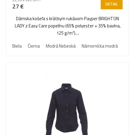
DETAIL
27 €
o
Dámska košeľa s krátkym rukávom Payper BRIGHTON
LADY z Easy Care popelínu (65% polyester + 35% bavlna,
d
125 g/m²)....
Biela
Čierna
Modrá Nebeská
Námornícka modrá
u
k
t
o