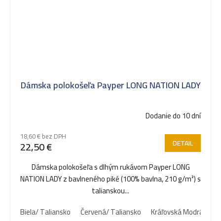
Dámska polokošeľa Payper LONG NATION LADY
Dodanie do 10 dní
18,60 € bez DPH
DETAIL
22,50 €
Dámska polokošeľa s dlhým rukávom Payper LONG
NATION LADY z bavlneného piké (100% bavlna, 210 g/m²) s
talianskou...
Biela/ Taliansko
Červená/ Taliansko
Kráľovská Modrá/ Tal