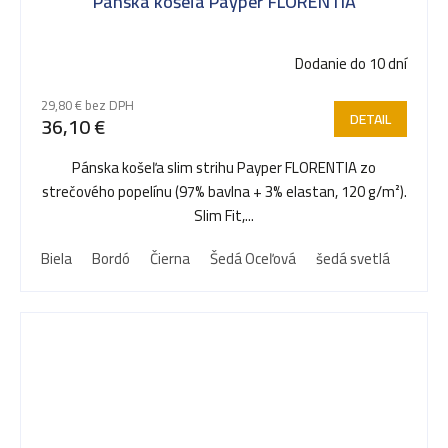
Pánska košeľa Payper FLORENTIA
Dodanie do 10 dní
29,80 € bez DPH
DETAIL
36,10 €
Pánska košeľa slim strihu Payper FLORENTIA zo
strečového popelínu (97% bavlna + 3% elastan, 120 g/m²).
Slim Fit,...
Biela
Bordó
Čierna
Šedá Oceľová
šedá svetlá
Modrá