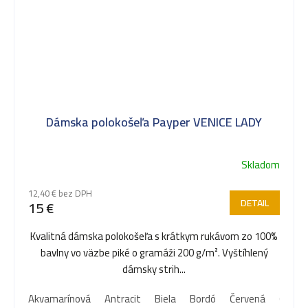
Dámska polokošeľa Payper VENICE LADY
Skladom
12,40 € bez DPH
DETAIL
15 €
Kvalitná dámska polokošeľa s krátkym rukávom zo 100%
bavlny vo väzbe piké o gramáži 200 g/m². Vyštíhlený
dámsky strih...
Akvamarínová
Antracit
Biela
Bordó
Červená
Čierna