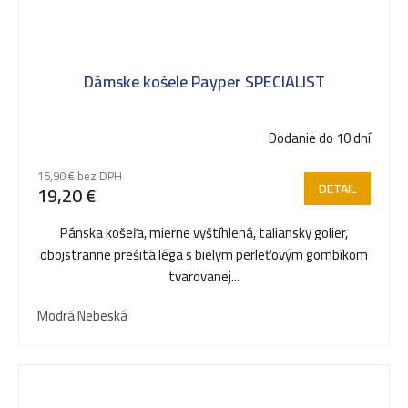
Dámske košele Payper SPECIALIST
Dodanie do 10 dní
15,90 € bez DPH
DETAIL
19,20 €
Pánska košeľa, mierne vyštíhlená, taliansky golier,
obojstranne prešitá léga s bielym perleťovým gombíkom
tvarovanej...
Modrá Nebeská