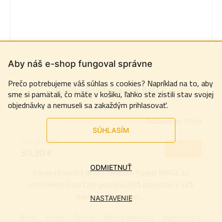
Aby náš e-shop fungoval správne
Prečo potrebujeme váš súhlas s cookies? Napríklad na to, aby
Pánska košeľa Payper IMAGE
sme si pamätali, čo máte v košiku, ľahko ste zistili stav svojej
objednávky a nemuseli sa zakaždým prihlasovať.
Dodanie do 10 dní
SÚHLASÍM
25 € bez DPH
DETAIL
30,30 €
ODMIETNUŤ
Pánska košeľa s dlhým rukávom Payper IMAGE zo
strečového Easy Care popelínu (65% polyester + 32%
bavlna + 3% elastan,...
NASTAVENIE
Biela
Bordó
Čierna
Modrá Nebeská
Námornícka modr