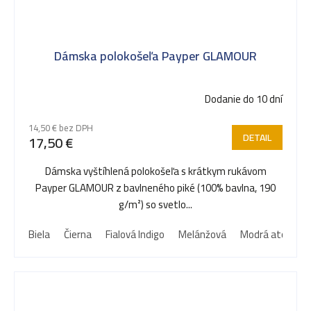
Dámska polokošeľa Payper GLAMOUR
Dodanie do 10 dní
14,50 € bez DPH
DETAIL
17,50 €
Dámska vyštíhlená polokošeľa s krátkym rukávom
Payper GLAMOUR z bavlneného piké (100% bavlna, 190
g/m²) so svetlo...
Biela
Čierna
Fialová Indigo
Melánžová
Modrá atolová