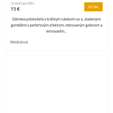
12,40 € bez DPH
DETAIL
15 €
Dámska polokošeľa s krátkym rukávom so 4, zladenými
gombíkmi s perleťovým efektom, rebrovaným golierom a
lemovaním...
Melánžová