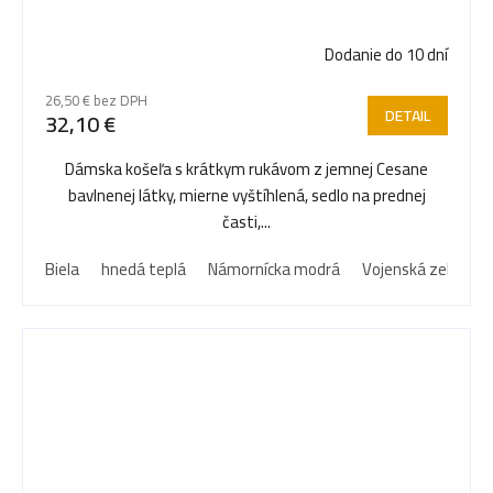
Dodanie do 10 dní
26,50 € bez DPH
DETAIL
32,10 €
Dámska košeľa s krátkym rukávom z jemnej Cesane
bavlnenej látky, mierne vyštíhlená, sedlo na prednej
časti,...
Biela
hnedá teplá
Námornícka modrá
Vojenská zelená