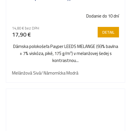
Dodanie do 10 dní
14,80 € bez DPH
DETAIL
17,90 €
Dámska polokošeľa Payper LEEDS MELANGE (93% bavlna
+ 7% viskóza, piké, 175 g/m²) v melanžovej šedej s
kontrastnou...
Melánžová Sivá/ Námornícka Modrá