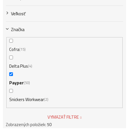
v
Veľkosť
Značka
Cofra
15
Delta Plus
4
Payper
50
Snickers Workwear
2
VYMAZAŤ FILTRE
Zobrazených položiek:
50