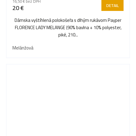
16,50 € bez DPH
DETAIL
20 €
Dámska vyštíhlená polokošeľa s dlhým rukávom Payper
FLORENCE LADY MELANGE (90% bavlna + 10% polyester,
piké, 210...
Melánžová