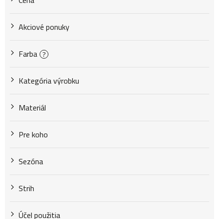
Cena
r
Akciové ponuky
o
Farba
?
d
Kategória výrobku
u
Materiál
k
Pre koho
Sezóna
t
Strih
o
Účel použitia