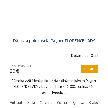
Dámska polokošeľa Payper FLORENCE LADY
Dodanie do 10 dní
16,50 € bez DPH
DETAIL
20 €
Dámska vyštíhlená polokošeľa s dlhým rukávom Payper
FLORENCE LADY z bavlneného piké (100% bavlna, 210
g/m²). Regular...
Antracit
Biela
Červená
Čierna
Dymová
Kráľovská m