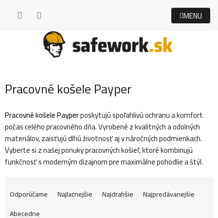
Prejsť
na
obsah
Pracovné košele Payper
Pracovné košele Payper
poskytujú spoľahlivú ochranu a komfort
počas celého pracovného dňa. Vyrobené z kvalitných a odolných
materiálov, zaisťujú dlhú životnosť aj v náročných podmienkach.
Vyberte si z našej ponuky pracovných košieľ, ktoré kombinujú
funkčnosť s moderným dizajnom pre maximálne pohodlie a štýl.
R
Odporúčame
Najlacnejšie
Najdrahšie
Najpredávanejšie
Abecedne