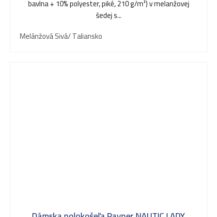
bavlna + 10% polyester, piké, 210 g/m²) v melanžovej
šedej s...
Melánžová Sivá/ Taliansko
Dámska polokošeľa Payper NAUTIC LADY