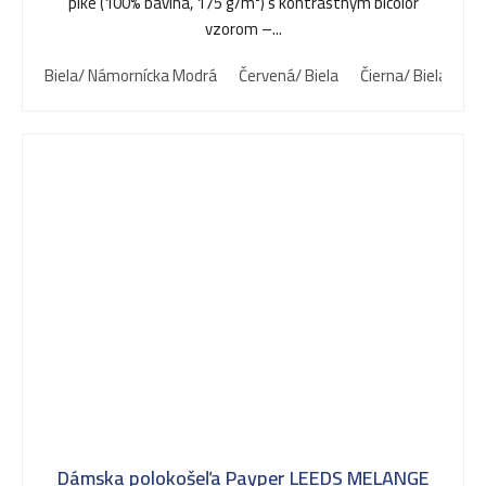
piké (100% bavlna, 175 g/m²) s kontrastným bicolor
vzorom –...
Biela/ Námornícka Modrá
Červená/ Biela
Čierna/ Biela
Kr
Dámska polokošeľa Payper LEEDS MELANGE