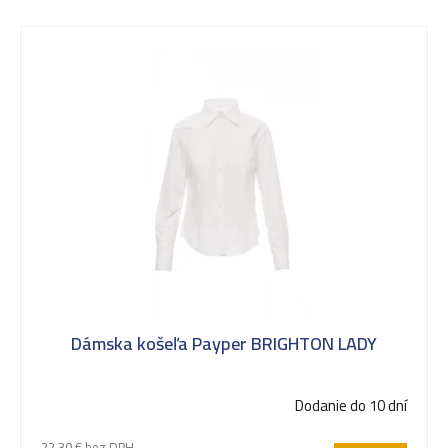
V
ý
p
i
s
Dámska košeľa Payper BRIGHTON LADY
p
Dodanie do 10 dní
r
22,30 € bez DPH