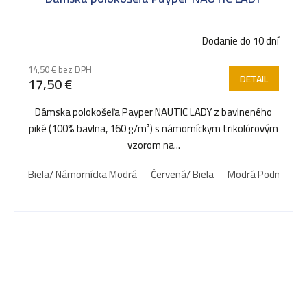
Dodanie do 10 dní
14,50 € bez DPH
DETAIL
17,50 €
Dámska polokošeľa Payper NAUTIC LADY z bavlneného
piké (100% bavlna, 160 g/m²) s námorníckym trikolórovým
vzorom na...
Biela/ Námornícka Modrá
Červená/ Biela
Modrá Podmorská/