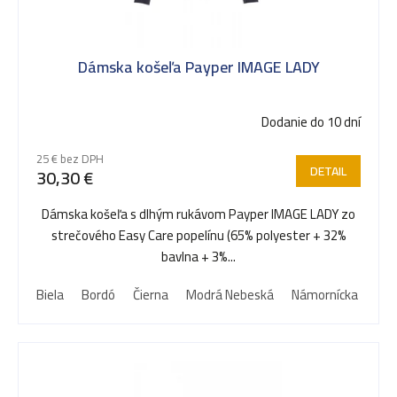
v
Dámska košeľa Payper IMAGE LADY
Dodanie do 10 dní
25 € bez DPH
DETAIL
30,30 €
Dámska košeľa s dlhým rukávom Payper IMAGE LADY zo
strečového Easy Care popelínu (65% polyester + 32%
bavlna + 3%...
Biela
Bordó
Čierna
Modrá Nebeská
Námornícka modr