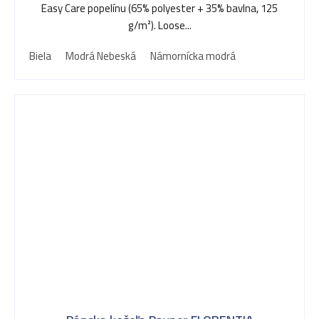
Easy Care popelínu (65% polyester + 35% bavlna, 125
g/m²). Loose...
Biela
Modrá Nebeská
Námornícka modrá