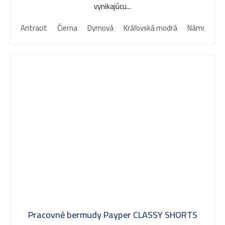
vynikajúcu...
Antracit
Čierna
Dymová
Kráľovská modrá
Námornícka
Pracovné bermudy Payper CLASSY SHORTS