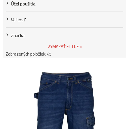
Účel použitia
v
Veľkosť
Značka
VYMAZAŤ FILTRE
Zobrazených položiek:
45
V
ý
p