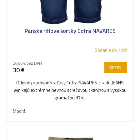
i
s
Pánske riflove šortky Cofra NAVARES
p
Dodanie do 7 dní
r
24,80 € bez DPH
DETAIL
30 €
o
Odolné pracovné kraťasy Cofra NAVARES z radu JEANS
vynikajú extrémne pevnou strečovou tkaninou s vysokou
d
gramážou 375...
Modrá
u