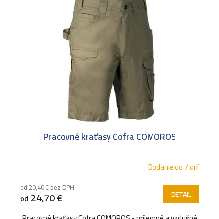
k
t
o
v
Pracovné kraťasy Cofra COMOROS
Dodanie do 7 dní
od 20,40 € bez DPH
DETAIL
24,70 €
od
Pracovné kraťasy Cofra COMOROS - príjemné a vzdušné