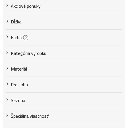
Akciové ponuky
r
Dĺžka
o
Farba
?
d
Kategória výrobku
u
Materiál
Pre koho
k
Sezóna
t
Špeciálna vlastnosť
o