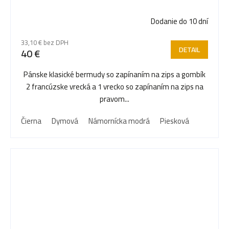
Dodanie do 10 dní
33,10 € bez DPH
DETAIL
40 €
Pánske klasické bermudy so zapínaním na zips a gombík
2 francúzske vrecká a 1 vrecko so zapínaním na zips na
pravom...
Čierna
Dymová
Námornícka modrá
Piesková