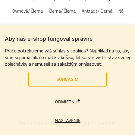
Dymová/ Čierna
Čierna/ Čierna
Antracit/ Čierná
Námorní
Aby náš e-shop fungoval správne
Prečo potrebujeme váš súhlas s cookies? Napríklad na to, aby
sme si pamätali, čo máte v košiku, ľahko ste zistili stav svojej
objednávky a nemuseli sa zakaždým prihlasovať.
SÚHLASÍM
ODMIETNUŤ
NASTAVENIE
Pracovné bermudy Payper Rimini Summer