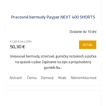
Pracovné bermudy Payper NEXT 400 SHORTS
Dodanie do 10 dní
41,60 € bez DPH
DETAIL
50,30 €
Unisexové bermudy, strečové, gumičky na bokoch a pútka
na opasok v páse Zapínanie na zips a prispôsobený
gombík Na...
Antracit
Čierna
Dymová
Khaki
Námornícka modrá