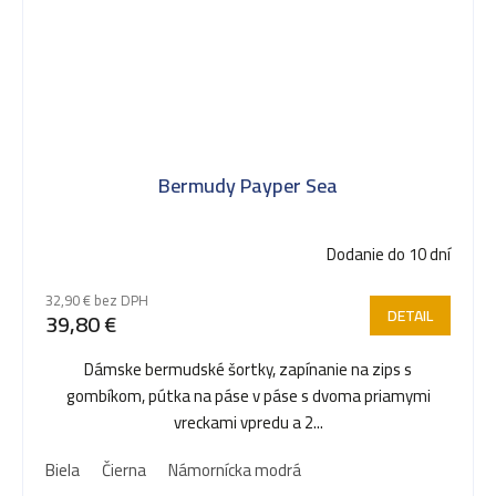
Bermudy Payper Sea
Dodanie do 10 dní
32,90 € bez DPH
DETAIL
39,80 €
Dámske bermudské šortky, zapínanie na zips s
gombíkom, pútka na páse v páse s dvoma priamymi
vreckami vpredu a 2...
Biela
Čierna
Námornícka modrá