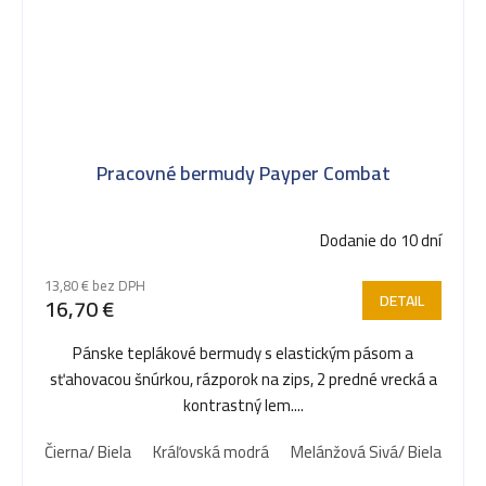
Pracovné bermudy Payper Combat
Dodanie do 10 dní
13,80 € bez DPH
DETAIL
16,70 €
Pánske teplákové bermudy s elastickým pásom a
sťahovacou šnúrkou, rázporok na zips, 2 predné vrecká a
kontrastný lem....
Čierna/ Biela
Kráľovská modrá
Melánžová Sivá/ Biela
Ná