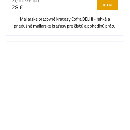
23,10 € bez DPH
DETAIL
28 €
Maliarske pracovné kraťasy Cofra DELHI - ľahké a
priedušné maliarske kraťasy pre čistú a pohodlnú prácu.