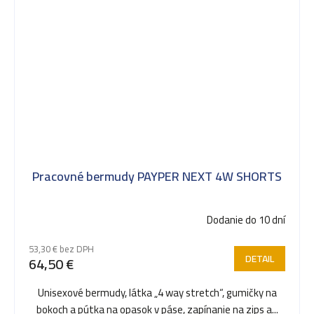
Pracovné bermudy PAYPER NEXT 4W SHORTS
Dodanie do 10 dní
53,30 € bez DPH
DETAIL
64,50 €
Unisexové bermudy, látka „4 way stretch“, gumičky na
bokoch a pútka na opasok v páse, zapínanie na zips a...