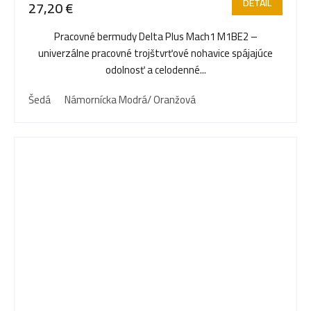
DETAIL
27,20 €
Pracovné bermudy Delta Plus Mach1 M1BE2 –
univerzálne pracovné trojštvrťové nohavice spájajúce
odolnosť a celodenné...
Šedá
Námornícka Modrá/ Oranžová