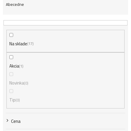
Abecedne
a
d
Na sklade
e
17
n
Akcia
1
i
Novinka
0
Tip
0
e
Cena
p