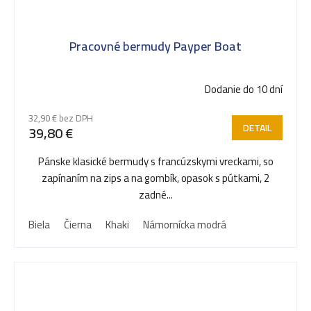
Pracovné bermudy Payper Boat
Dodanie do 10 dní
32,90 € bez DPH
DETAIL
39,80 €
Pánske klasické bermudy s francúzskymi vreckami, so
zapínaním na zips a na gombík, opasok s pútkami, 2
zadné...
Biela
Čierna
Khaki
Námornícka modrá