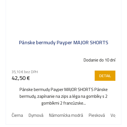
Pánske bermudy Payper MAJOR SHORTS
Dodanie do 10 dní
35,10 € bez DPH
DETAIL
42,50 €
Pánske bermudy Payper MAJOR SHORTS Pánske
bermudy, zapínanie na zips a léga na gombíky s 2
gombíkmi 2 francúzske...
Čierna
Dymová
Námornícka modrá
Piesková
Vojenská