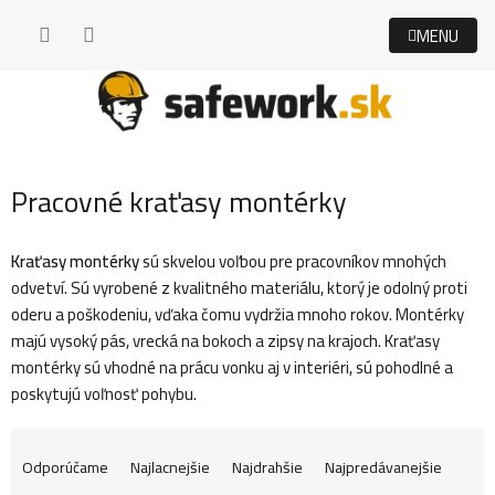
Prejsť
na
obsah
Pracovné kraťasy montérky
Kraťasy montérky
sú skvelou voľbou pre pracovníkov mnohých
odvetví. Sú vyrobené z kvalitného materiálu, ktorý je odolný proti
oderu a poškodeniu, vďaka čomu vydržia mnoho rokov. Montérky
majú vysoký pás, vrecká na bokoch a zipsy na krajoch. Kraťasy
montérky sú vhodné na prácu vonku aj v interiéri, sú pohodlné a
poskytujú voľnosť pohybu.
R
Odporúčame
Najlacnejšie
Najdrahšie
Najpredávanejšie