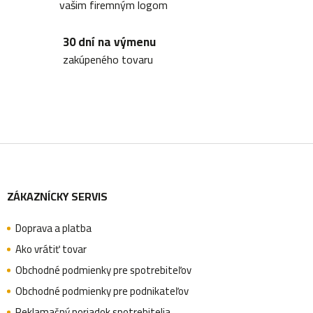
vašim firemným logom
i
30 dní na výmenu
e
zakúpeného tovaru
p
r
v
k
Z
y
v
ZÁKAZNÍCKY SERVIS
á
ý
p
Doprava a platba
p
Ako vrátiť tovar
i
Obchodné podmienky pre spotrebiteľov
s
ä
Obchodné podmienky pre podnikateľov
u
Reklamačný poriadok spotrebitelia