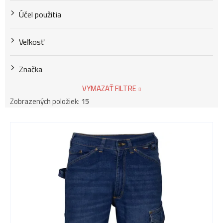
Účel použitia
Veľkosť
Značka
VYMAZAŤ FILTRE
Zobrazených položiek:
15
V
ý
p