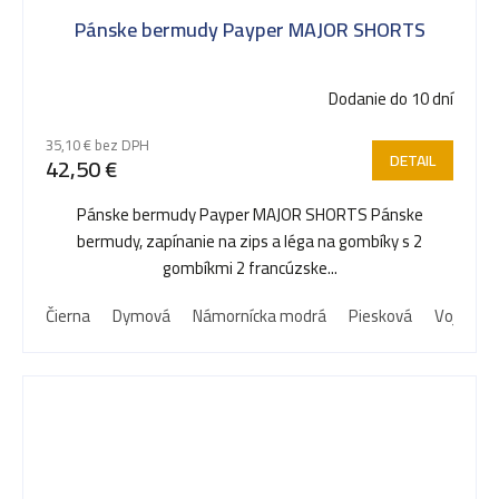
Pánske bermudy Payper MAJOR SHORTS
Dodanie do 10 dní
35,10 € bez DPH
DETAIL
42,50 €
Pánske bermudy Payper MAJOR SHORTS Pánske
bermudy, zapínanie na zips a léga na gombíky s 2
gombíkmi 2 francúzske...
Čierna
Dymová
Námornícka modrá
Piesková
Vojenská