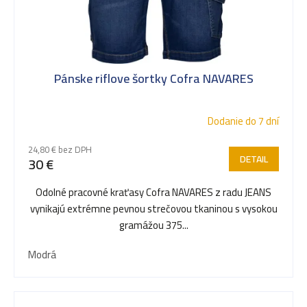
i
s
Pánske riflove šortky Cofra NAVARES
p
Dodanie do 7 dní
r
24,80 € bez DPH
DETAIL
30 €
o
Odolné pracovné kraťasy Cofra NAVARES z radu JEANS
vynikajú extrémne pevnou strečovou tkaninou s vysokou
d
gramážou 375...
Modrá
u