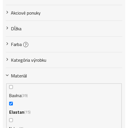
p
Akciové ponuky
r
Dĺžka
o
Farba
?
d
Kategória výrobku
u
Materiál
k
Bavlna
39
t
Elastan
15