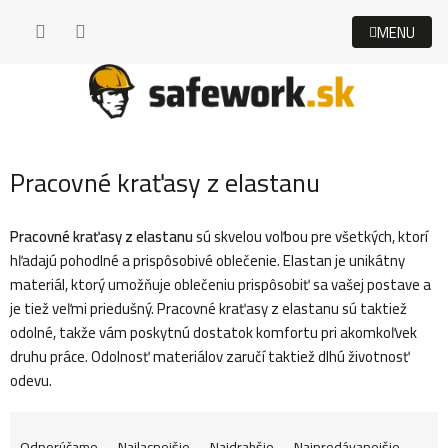
Prejsť
na
obsah
Pracovné kraťasy z elastanu
Pracovné kraťasy z elastanu
sú skvelou voľbou pre všetkých, ktorí
hľadajú pohodlné a prispôsobivé oblečenie. Elastan je unikátny
materiál, ktorý umožňuje oblečeniu prispôsobiť sa vašej postave a
je tiež veľmi priedušný. Pracovné kraťasy z elastanu sú taktiež
odolné, takže vám poskytnú dostatok komfortu pri akomkoľvek
druhu práce. Odolnosť materiálov zaručí taktiež dlhú životnosť
odevu.
R
Odporúčame
Najlacnejšie
Najdrahšie
Najpredávanejšie