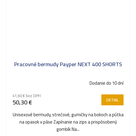
Pracovné bermudy Payper NEXT 400 SHORTS
Dodanie do 10 dní
41,60 € bez DPH
DETAIL
50,30 €
Unisexové bermudy, strečové, gumičky na bokoch a pútka
na opasok v páse Zapínanie na zips a prispôsobený
gombík Na...