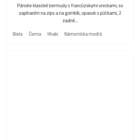
Pánske klasické bermudy s francúzskymi vreckami, so
zapínaním na zips a na gombík, opasok s pútkami, 2
zadné...
Biela
Čierna
Khaki
Námornícka modrá