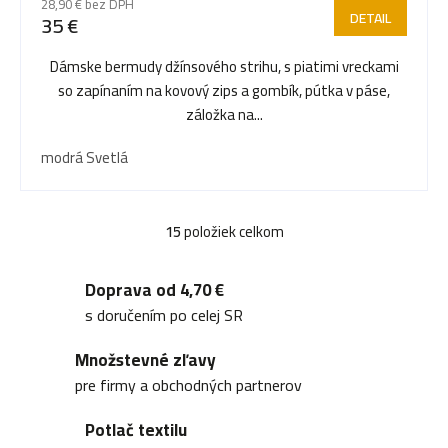
28,90 € bez DPH
DETAIL
35 €
Dámske bermudy džínsového strihu, s piatimi vreckami
so zapínaním na kovový zips a gombík, pútka v páse,
záložka na...
modrá Svetlá
15
položiek celkom
O
v
Doprava od 4,70 €
l
s doručením po celej SR
á
Množstevné zľavy
d
pre firmy a obchodných partnerov
a
Potlač textilu
c