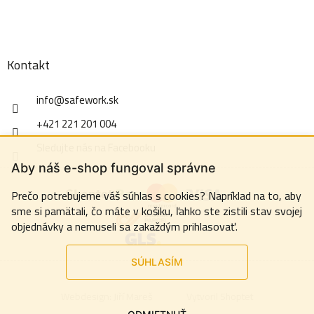
Kontakt
info
@
safework.sk
+421 221 201 004
Sledujte nás na Facebooku
Aby náš e-shop fungoval správne
Prečo potrebujeme váš súhlas s cookies? Napríklad na to, aby
sme si pamätali, čo máte v košiku, ľahko ste zistili stav svojej
objednávky a nemuseli sa zakaždým prihlasovať.
SÚHLASÍM
Webdesign:
Jiří Mareš
Vytvoril Shoptet