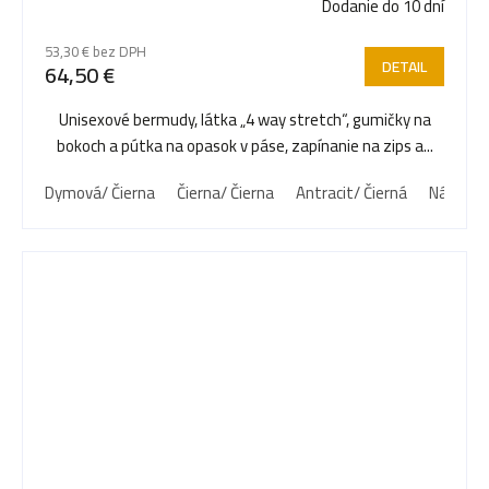
Dodanie do 10 dní
53,30 € bez DPH
DETAIL
64,50 €
Unisexové bermudy, látka „4 way stretch“, gumičky na
bokoch a pútka na opasok v páse, zapínanie na zips a...
Dymová/ Čierna
Čierna/ Čierna
Antracit/ Čierná
Námorní