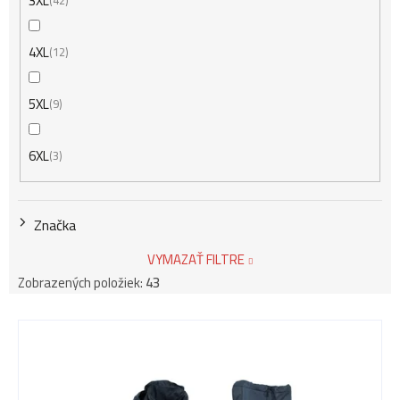
3XL
42
4XL
12
5XL
9
6XL
3
Značka
VYMAZAŤ FILTRE
Zobrazených položiek:
43
V
ý