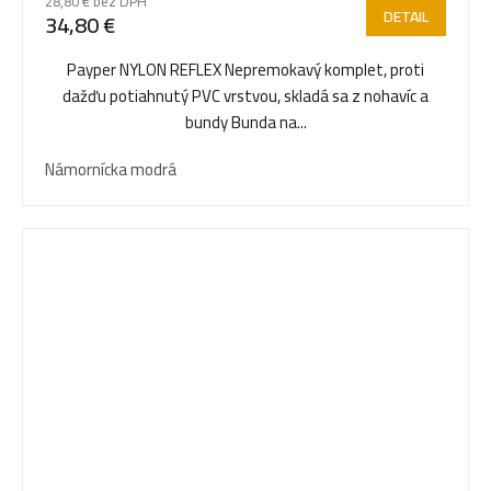
28,80 € bez DPH
DETAIL
34,80 €
Payper NYLON REFLEX Nepremokavý komplet, proti
dažďu potiahnutý PVC vrstvou, skladá sa z nohavíc a
bundy Bunda na...
Námornícka modrá