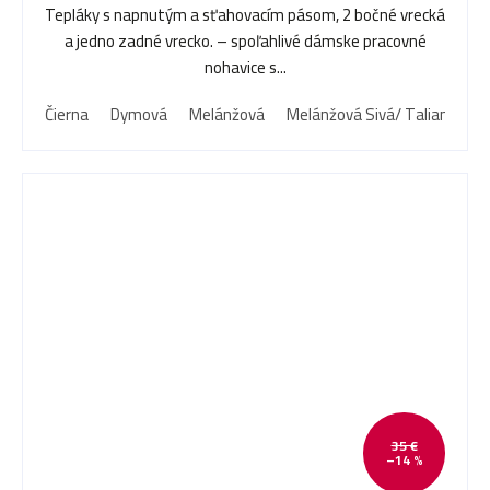
Tepláky s napnutým a sťahovacím pásom, 2 bočné vrecká
a jedno zadné vrecko. – spoľahlivé dámske pracovné
nohavice s...
Čierna
Dymová
Melánžová
Melánžová Sivá/ Taliansko
35 €
–14 %