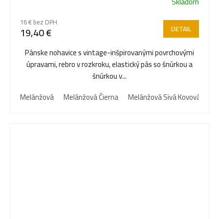
Skladom
16 € bez DPH
DETAIL
19,40 €
Pánske nohavice s vintage-inšpirovanými povrchovými
úpravami, rebro v rozkroku, elastický pás so šnúrkou a
šnúrkou v...
Melánžová
Melánžová Čierna
Melánžová Sivá Kovová
Me