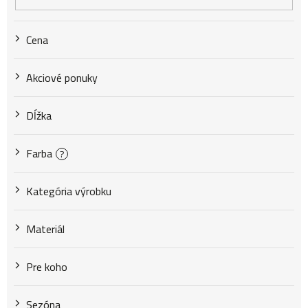
r
Cena
o
Akciové ponuky
d
Dĺžka
u
Farba
?
k
Kategória výrobku
Materiál
t
Pre koho
o
Sezóna