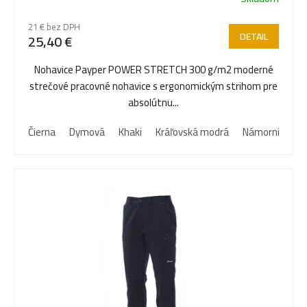
21 € bez DPH
DETAIL
25,40 €
Nohavice Payper POWER STRETCH 300 g/m2 moderné
strečové pracovné nohavice s ergonomickým strihom pre
absolútnu...
Čierna
Dymová
Khaki
Kráľovská modrá
Námornícka m