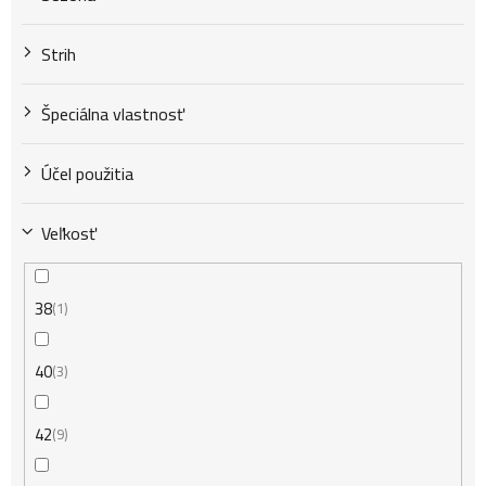
v
Strih
Špeciálna vlastnosť
Účel použitia
Veľkosť
38
1
40
3
42
9