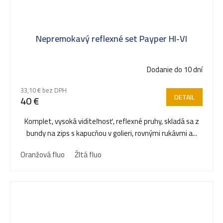
Nepremokavý reflexné set Payper HI-VI
Dodanie do 10 dní
33,10 € bez DPH
DETAIL
40 €
Komplet, vysoká viditeľnosť, reflexné pruhy, skladá sa z
bundy na zips s kapucňou v golieri, rovnými rukávmi a...
Oranžová fluo
Žltá fluo