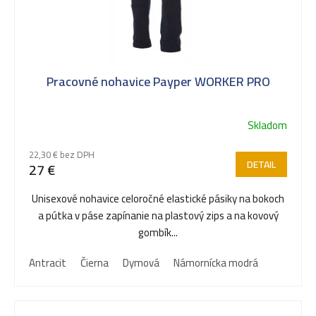
Pracovné nohavice Payper WORKER PRO
Skladom
22,30 € bez DPH
DETAIL
27 €
Unisexové nohavice celoročné elastické pásiky na bokoch
a pútka v páse zapínanie na plastový zips a na kovový
gombík...
Antracit
Čierna
Dymová
Námornícka modrá