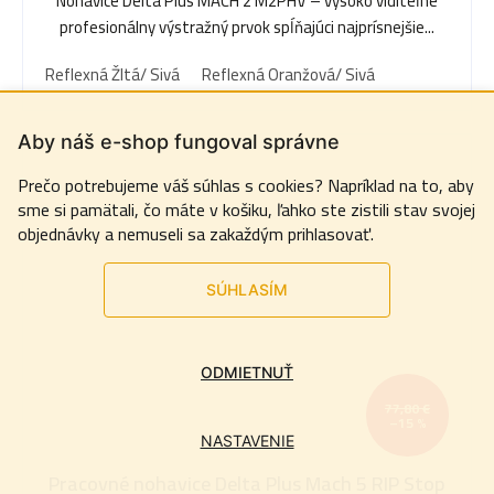
Nohavice Delta Plus MACH 2 M2PHV – vysoko viditeľné
profesionálny výstražný prvok spĺňajúci najprísnejšie...
Reflexná Žltá/ Sivá
Reflexná Oranžová/ Sivá
Aby náš e-shop fungoval správne
Prečo potrebujeme váš súhlas s cookies? Napríklad na to, aby
sme si pamätali, čo máte v košiku, ľahko ste zistili stav svojej
objednávky a nemuseli sa zakaždým prihlasovať.
SÚHLASÍM
ODMIETNUŤ
77,80 €
–15 %
NASTAVENIE
Pracovné nohavice Delta Plus Mach 5 RIP Stop