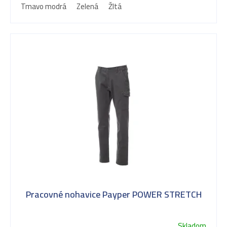
d
Tmavo modrá
Zelená
Žltá
u
k
t
o
v
Pracovné nohavice Payper POWER STRETCH
Skladom