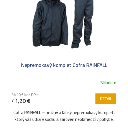
p
i
s
Nepremokavý komplet Cofra RAINFALL
p
Skladom
r
34,10 € bez DPH
DETAIL
41,20 €
o
Cofra RAINFALL – pružný a ľahký nepremokavý komplet,
ktorý vás udrží v suchu a zároveň neobmedzí v pohybe.