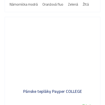
Námornícka modrá
Oranžová fluo
Zelená
Žltá
Pánske tepláky Payper COLLEGE