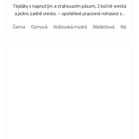
Tepláky s napnutým a sťahovacím pásom, 2 bočné vrecká
a jedno zadné vrecko. – spoľahlivé pracovné nohavice s...
Čierna
Dymová
Kráľovská modrá
Melánžová
Námorní