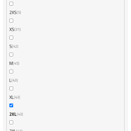
2XS
5
XS
31
S
42
M
45
L
43
XL
43
2XL
43