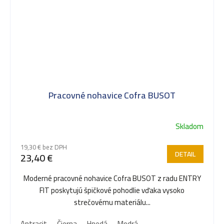
Pracovné nohavice Cofra BUSOT
Skladom
19,30 € bez DPH
DETAIL
23,40 €
Moderné pracovné nohavice Cofra BUSOT z radu ENTRY
FIT poskytujú špičkové pohodlie vďaka vysoko
strečovému materiálu...
Antracit
Čierna
Hnedá
Modrá