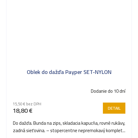
Oblek do dažďa Payper SET-NYLON
Dodanie do 10 dní
15,50 € bez DPH
DETAIL
18,80 €
Do dažďa. Bunda na zips, skladacia kapucňa, rovné rukávy,
zadná sieťovina. – stopercentne nepremokavý komplet...