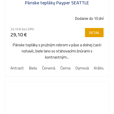
Pánske tepláky Payper SEATTLE
Dodanie do 10 dní
24,10 € bez DPH
DETAIL
29,10 €
Pánske tepláky s pružným rebrom v páse a dolnej časti
nohavíc, biele lano so sťahovacími šnúrami s
kontrastným...
Antracit
Biela
Červená
Čierna
Dymová
Kráľovská m