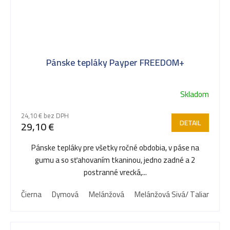
Pánske tepláky Payper FREEDOM+
Skladom
24,10 € bez DPH
DETAIL
29,10 €
Pánske tepláky pre všetky ročné obdobia, v páse na
gumu a so sťahovaním tkaninou, jedno zadné a 2
postranné vrecká,...
Čierna
Dymová
Melánžová
Melánžová Sivá/ Taliansko