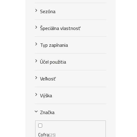
Sezóna
Špeciálna vlastnosť
Typ zapínania
Účel použitia
Veľkosť
Výška
Značka
Cofra
25