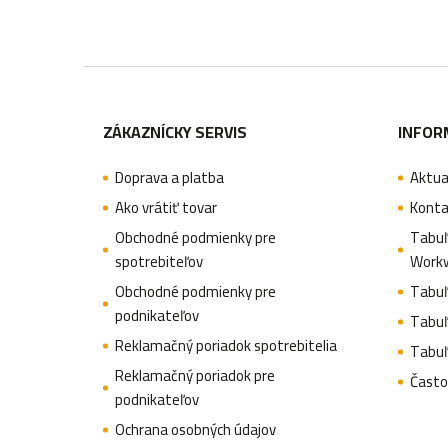
Z
á
ZÁKAZNÍCKY SERVIS
INFOR
p
Doprava a platba
Aktua
ä
Ako vrátiť tovar
Konta
t
Obchodné podmienky pre
Tabuľ
spotrebiteľov
Work
i
Obchodné podmienky pre
Tabuľ
e
podnikateľov
Tabuľ
Reklamačný poriadok spotrebitelia
Tabuľ
Reklamačný poriadok pre
Často
podnikateľov
Ochrana osobných údajov