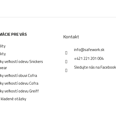
MÁCIE PRE VÁS
Kontakt
lity
info
@
safework.sk
kty
+421 221 201 004
ky veľkostí odevu Snickers
Sledujte nás na Faceboo
wear
ky veľkostí obuvi Cofra
ky veľkostí odevu Cofra
ky veľkostí odevu Greiff
 kladené otázky