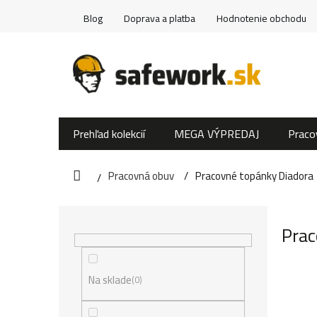
Prejsť
Blog
Doprava a platba
Hodnotenie obchodu
na
obsah
Prehľad kolekcií
MEGA VÝPREDAJ
Praco
Pracovná obuv
Pracovné topánky Diadora
Domov
B
Prac
o
č
Na sklade
0
n