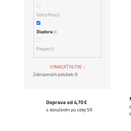
Delta Plus
0
Diadora
0
Payper
0
VYMAZAŤ FILTRE
Zobrazených položiek:
0
Doprava od 4,70 €
s doručením po celej SR