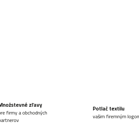
Množstevné zľavy
Potlač textilu
pre firmy a obchodných
vašim firemným logo
partnerov