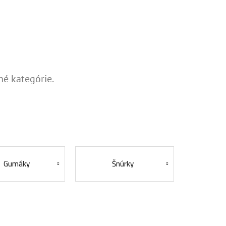
né kategórie.
Gumáky
Šnúrky