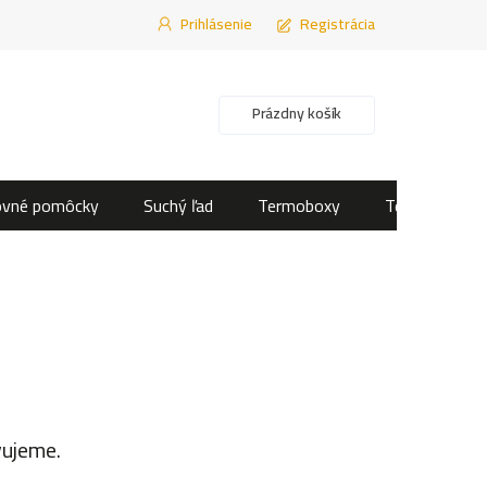
Prihlásenie
Registrácia
Nákupný košík
Prázdny košík
ovné pomôcky
Suchý ľad
Termoboxy
Termotašky
vujeme.