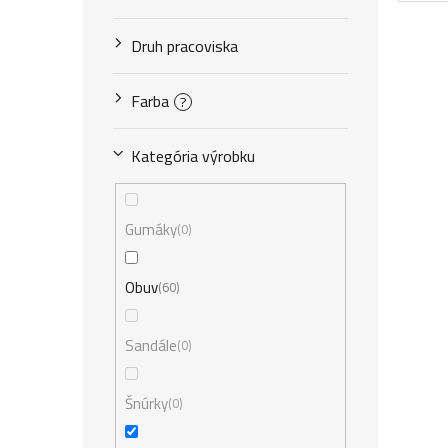
Druh pracoviska
Farba
?
Kategória výrobku
Gumáky
0
Obuv
60
Sandále
0
Šnúrky
0