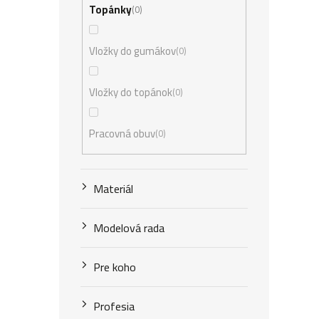
Topánky
0
Vložky do gumákov
0
Vložky do topánok
0
Pracovná obuv
0
Materiál
Modelová rada
Pre koho
Profesia