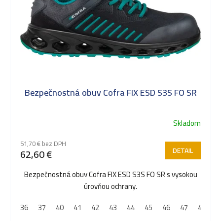
p
i
s
Bezpečnostná obuv Cofra FIX ESD S3S FO SR
p
Skladom
r
51,70 € bez DPH
DETAIL
62,60 €
o
Bezpečnostná obuv Cofra FIX ESD S3S FO SR s vysokou
úrovňou ochrany.
d
36
37
40
41
42
43
44
45
46
47
48