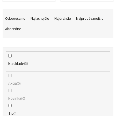
R
Odporúčame
Najlacnejšie
Najdrahšie
Najpredávanejšie
Abecedne
a
d
Na sklade
e
3
n
Akcia
0
i
Novinka
0
Tip
1