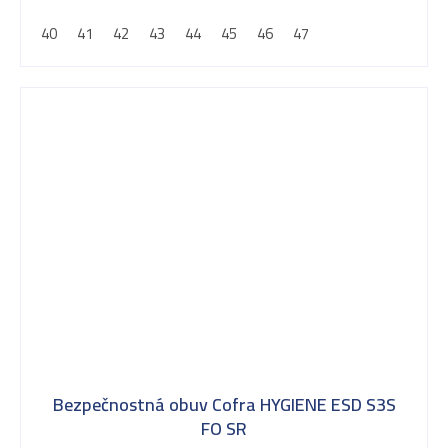
40
41
42
43
44
45
46
47
Bezpečnostná obuv Cofra HYGIENE ESD S3S
FO SR