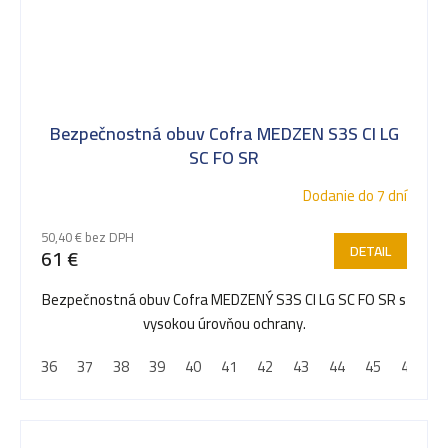
Bezpečnostná obuv Cofra MEDZEN S3S CI LG
SC FO SR
Dodanie do 7 dní
50,40 € bez DPH
DETAIL
61 €
Bezpečnostná obuv Cofra MEDZENÝ S3S CI LG SC FO SR s
vysokou úrovňou ochrany.
36
37
38
39
40
41
42
43
44
45
46
4