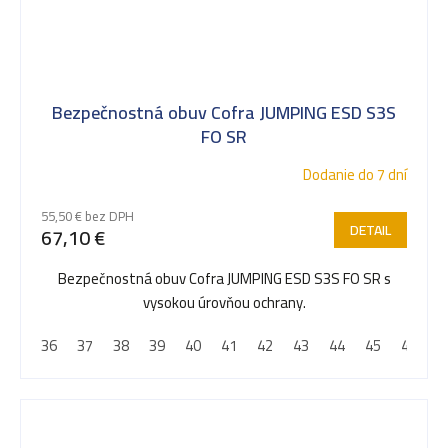
Bezpečnostná obuv Cofra JUMPING ESD S3S
FO SR
Dodanie do 7 dní
55,50 € bez DPH
DETAIL
67,10 €
Bezpečnostná obuv Cofra JUMPING ESD S3S FO SR s
vysokou úrovňou ochrany.
36
37
38
39
40
41
42
43
44
45
46
4