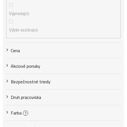
e
Výpredaj
0
p
Výběr sezóna
0
r
Cena
o
Akciové ponuky
d
Bezpečnostné triedy
u
Druh pracoviska
k
Farba
?