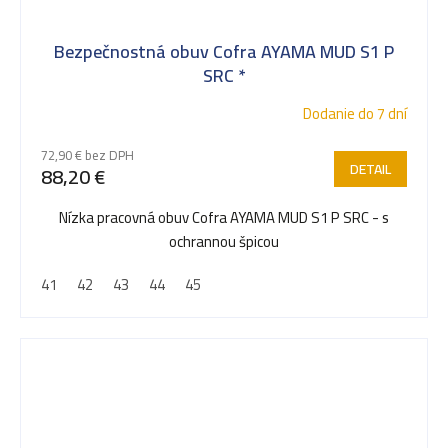
Bezpečnostná obuv Cofra AYAMA MUD S1 P
SRC *
Dodanie do 7 dní
72,90 € bez DPH
DETAIL
88,20 €
Nízka pracovná obuv Cofra AYAMA MUD S1 P SRC - s
ochrannou špicou
41
42
43
44
45