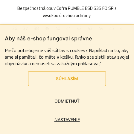
Bezpečnostná obuv Cofra RUMBLE ESD S3S FO SR s
vysokou úrovňou ochrany.
36
37
38
39
40
41
42
43
44
45
46
4
Aby náš e-shop fungoval správne
Prečo potrebujeme váš súhlas s cookies? Napríklad na to, aby
sme si pamätali, čo máte v košiku, ľahko ste zistili stav svojej
objednávky a nemuseli sa zakaždým prihlasovať.
SÚHLASÍM
ODMIETNUŤ
NASTAVENIE