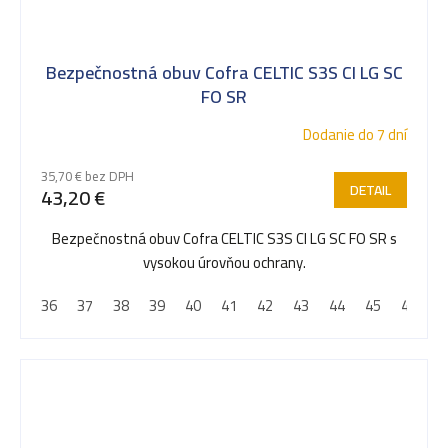
Bezpečnostná obuv Cofra CELTIC S3S CI LG SC
FO SR
Dodanie do 7 dní
35,70 € bez DPH
DETAIL
43,20 €
Bezpečnostná obuv Cofra CELTIC S3S CI LG SC FO SR s
vysokou úrovňou ochrany.
36
37
38
39
40
41
42
43
44
45
46
4