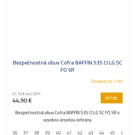
Bezpečnostná obuv Cofra BAFFIN S3S CI LG SC
FO SR
Dodanie do 7 dní
37,10 € bez DPH
DETAIL
44,90 €
Bezpečnostná obuv Cofra BAFFIN S3S CI LG SC FO SR s
vysokou úrovňou ochrany.
36
37
38
39
40
41
42
43
44
45
46
4