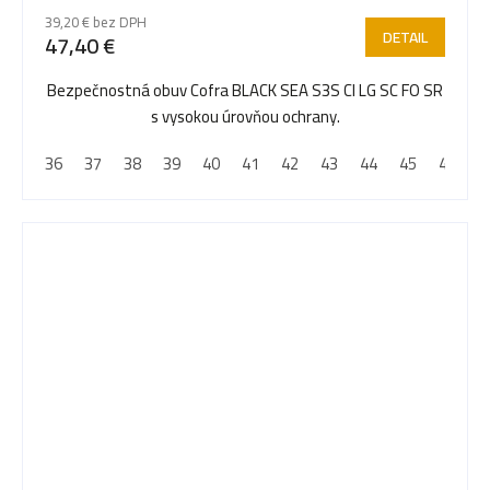
39,20 € bez DPH
DETAIL
47,40 €
Bezpečnostná obuv Cofra BLACK SEA S3S CI LG SC FO SR
s vysokou úrovňou ochrany.
36
37
38
39
40
41
42
43
44
45
46
4