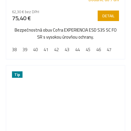
62,30 € bez DPH
DETAIL
75,40 €
Bezpečnostná obuv Cofra EXPERIENCIA ESD S3S SC FO
SR s vysokou úrovňou ochrany.
38
39
40
41
42
43
44
45
46
47
Tip