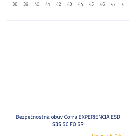
38
39
40
41
42
43
44
45
46
47
48
Bezpečnostná obuv Cofra EXPERIENCIA ESD
S3S SC FO SR
Dodanie do 7 dní