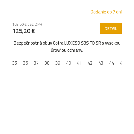
Dodanie do 7 dní
103,50 € bez DPH
DETAIL
125,20 €
Bezpečnostná obuv Cofra LUX ESD S3S FO SR s vysokou
úrovňou ochrany.
35
36
37
38
39
40
41
42
43
44
45
4