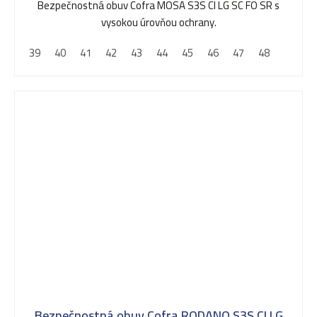
Bezpečnostná obuv Cofra MOSA S3S CI LG SC FO SR s
vysokou úrovňou ochrany.
39
40
41
42
43
44
45
46
47
48
Bezpečnostná obuv Cofra RODANO S3S CI LG