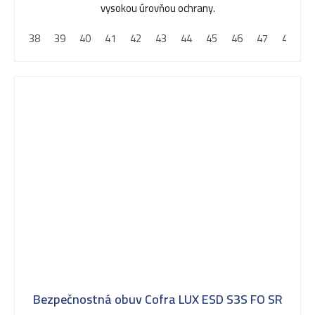
vysokou úrovňou ochrany.
38
39
40
41
42
43
44
45
46
47
48
Bezpečnostná obuv Cofra LUX ESD S3S FO SR