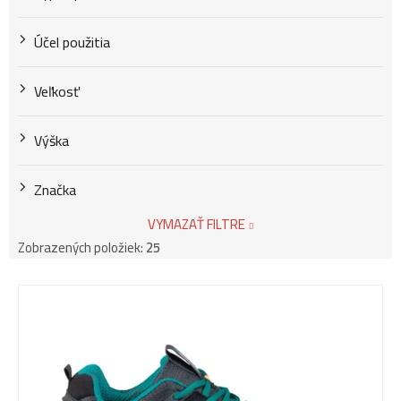
Účel použitia
Veľkosť
Výška
Značka
VYMAZAŤ FILTRE
Zobrazených položiek:
25
V
ý