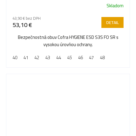
Skladom
43,90 € bez DPH
DETAIL
53,10 €
Bezpečnostná obuv Cofra HYGIENE ESD S3S FO SR s
vysokou úrovňou ochrany.
40
41
42
43
44
45
46
47
48