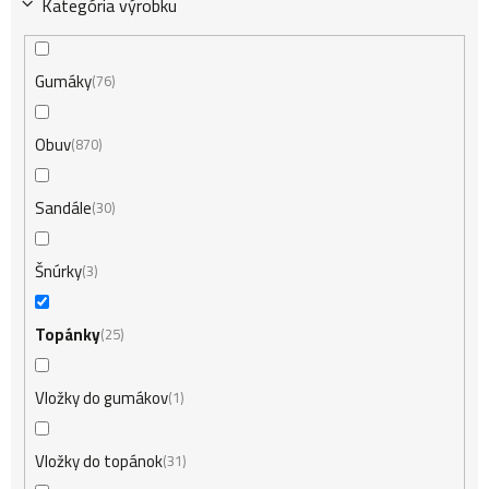
Kategória výrobku
t
Gumáky
76
o
Obuv
870
v
Sandále
30
Šnúrky
3
Topánky
25
Vložky do gumákov
1
Vložky do topánok
31