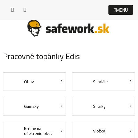
Prejsť
na
obsah
Pracovné topánky Edis
Obuv
Sandále
Gumáky
Šnúrky
Krémy na
Vložky
ošetrenie obuvi