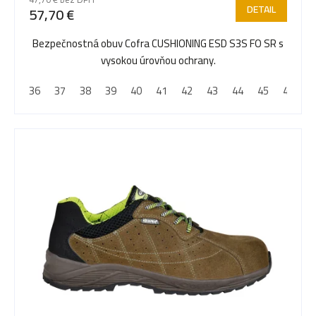
DETAIL
57,70 €
Bezpečnostná obuv Cofra CUSHIONING ESD S3S FO SR s
vysokou úrovňou ochrany.
36
37
38
39
40
41
42
43
44
45
46
4