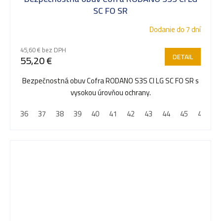
SC FO SR
Dodanie do 7 dní
45,60 € bez DPH
DETAIL
55,20 €
Bezpečnostná obuv Cofra RODANO S3S CI LG SC FO SR s
vysokou úrovňou ochrany.
36
37
38
39
40
41
42
43
44
45
46
4