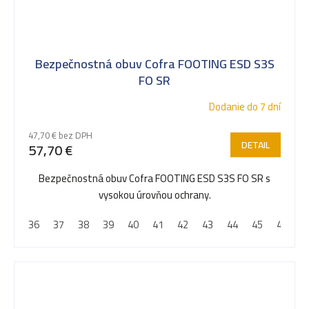
Bezpečnostná obuv Cofra FOOTING ESD S3S
FO SR
Dodanie do 7 dní
47,70 € bez DPH
DETAIL
57,70 €
Bezpečnostná obuv Cofra FOOTING ESD S3S FO SR s
vysokou úrovňou ochrany.
36
37
38
39
40
41
42
43
44
45
46
4