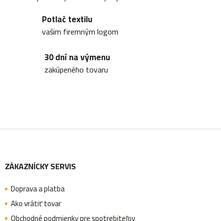
a
Potlač textilu
c
vašim firemným logom
i
30 dní na výmenu
e
zakúpeného tovaru
p
r
v
k
Z
y
v
ZÁKAZNÍCKY SERVIS
á
ý
p
Doprava a platba
p
Ako vrátiť tovar
i
Obchodné podmienky pre spotrebiteľov