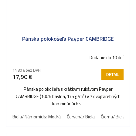
Pánska polokošeľa Payper CAMBRIDGE
Dodanie do 10 dní
14,80 € bez DPH
DETAIL
17,90 €
Pánska polokošeľa s krátkym rukávom Payper
CAMBRIDGE (100% bavlna, 175 g/m²) v 7 dvojfarebných
kombináciách s...
Biela/ Námornícka Modrá
Červená/ Biela
Čierna/ Biela
Kr