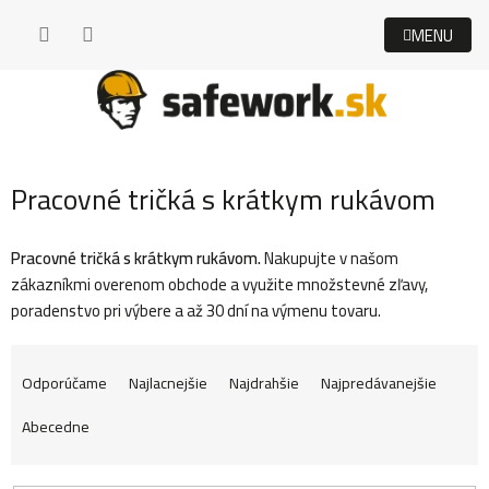
Prejsť
na
obsah
Pracovné tričká s krátkym rukávom
Pracovné tričká s krátkym rukávom.
Nakupujte v našom
zákazníkmi overenom obchode a využite množstevné zľavy,
poradenstvo pri výbere a až 30 dní na výmenu tovaru.
R
Odporúčame
Najlacnejšie
Najdrahšie
Najpredávanejšie
Abecedne
a