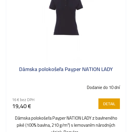
ý
p
i
s
Dámska polokošeľa Payper NATION LADY
p
Dodanie do 10 dní
r
16 € bez DPH
DETAIL
19,40 €
o
Dámska polokošeľa Payper NATION LADY z bavlneného
piké (100% bavlna, 210 g/m²) s lemovaním národných