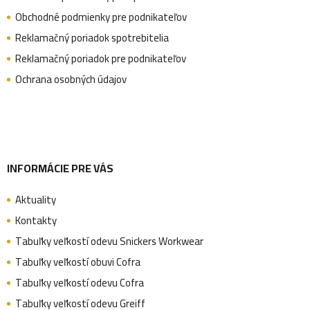
s
ä
Obchodné podmienky pre podnikateľov
u
Reklamačný poriadok spotrebitelia
Reklamačný poriadok pre podnikateľov
t
Ochrana osobných údajov
i
e
INFORMÁCIE PRE VÁS
Aktuality
Kontakty
Tabuľky veľkostí odevu Snickers Workwear
Tabuľky veľkostí obuvi Cofra
Tabuľky veľkostí odevu Cofra
Tabuľky veľkostí odevu Greiff