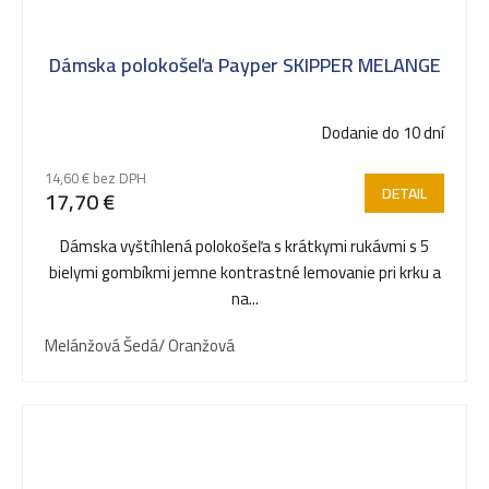
Dámska polokošeľa Payper SKIPPER MELANGE
Dodanie do 10 dní
14,60 € bez DPH
DETAIL
17,70 €
Dámska vyštíhlená polokošeľa s krátkymi rukávmi s 5
bielymi gombíkmi jemne kontrastné lemovanie pri krku a
na...
Melánžová Šedá/ Oranžová