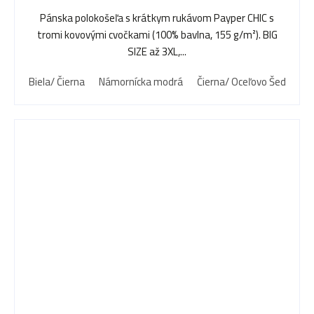
Pánska polokošeľa s krátkym rukávom Payper CHIC s
tromi kovovými cvočkami (100% bavlna, 155 g/m²). BIG
SIZE až 3XL,...
Biela/ Čierna
Námornícka modrá
Čierna/ Oceľovo Šedá