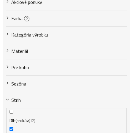
Akciové ponuky
o
Farba
?
d
Kategória výrobku
u
Materiál
k
Pre koho
Sezóna
t
Strih
o
Dlhý rukáv
12
v