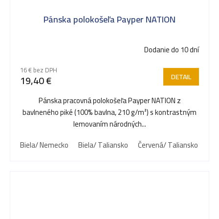
Pánska polokošeľa Payper NATION
Dodanie do 10 dní
16 € bez DPH
DETAIL
19,40 €
Pánska pracovná polokošeľa Payper NATION z
bavlneného piké (100% bavlna, 210 g/m²) s kontrastným
lemovaním národných...
Biela/ Nemecko
Biela/ Taliansko
Červená/ Taliansko
Čie