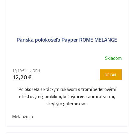
Pánska polokošeľa Payper ROME MELANGE
Skladom
10,10 € bez DPH
DETAIL
12,20 €
Polokošeľa s krátkym rukávom s tromi perleťovými
efektovými gombíkmi, bočnými vetracími otvormi,
skrytým golierom so...
Melánžová