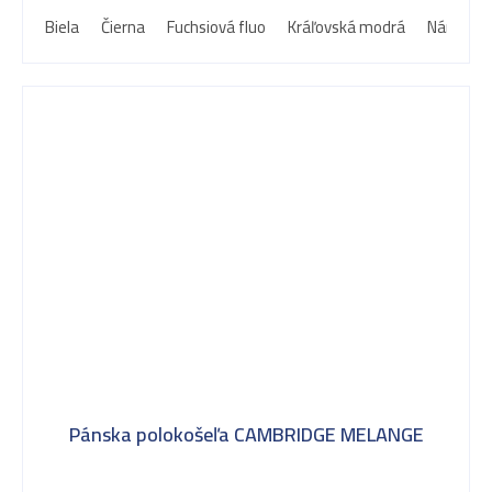
Biela
Čierna
Fuchsiová fluo
Kráľovská modrá
Námorní
Pánska polokošeľa CAMBRIDGE MELANGE