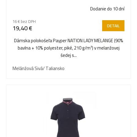
Dodanie do 10 dní
16 € bez DPH
DETAIL
19,40 €
Dámska polokošeľa Payper NATION LADY MELANGE (90%
bavlna + 10% polyester, piké, 210 g/m²) v melanžovej
šedej s...
Melánžová Sivá/ Taliansko