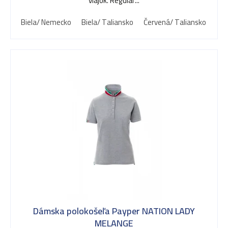
d
vlajok. Regular...
Biela/ Nemecko
Biela/ Taliansko
Červená/ Taliansko
Čie
u
k
t
o
v
Dámska polokošeľa Payper NATION LADY
MELANGE