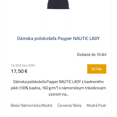
Dámska polokošeľa Payper NAUTIC LADY
Dodanie do 10 dní
14,50 € bez DPH
DETAIL
17,50 €
Dámska polokošeľa Payper NAUTIC LADY z bavlneného
piké (100% bavlna, 160 g/m²) s námorníckym trikolórovým
vzorom na...
Biela/ Námornícka Modrá
Červená/ Biela
Modrá Podmorská/