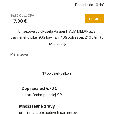
Dodanie do 10 dní
14,80 € bez DPH
DETAIL
17,90 €
Unisexová polokošeľa Payper ITALIA MELANGE z
bavlneného piké (90% bavlna + 10% polyester, 210 g/m²) v
melanžovej...
Melánžová
17
položiek celkom
O
v
Doprava od 4,70 €
l
s doručením po celej SR
á
Množstevné zľavy
d
pre firmy a obchodných partnerov