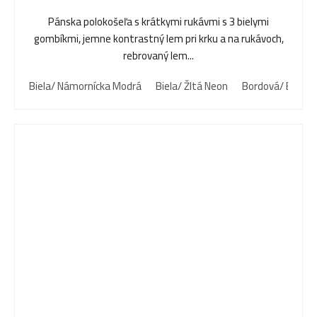
Pánska polokošeľa s krátkymi rukávmi s 3 bielymi
gombíkmi, jemne kontrastný lem pri krku a na rukávoch,
rebrovaný lem...
Biela/ Námornícka Modrá
Biela/ Žltá Neon
Bordová/ Biela