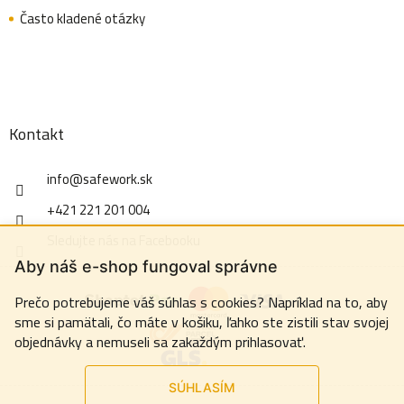
Často kladené otázky
Kontakt
info
@
safework.sk
+421 221 201 004
Sledujte nás na Facebooku
Aby náš e-shop fungoval správne
Prečo potrebujeme váš súhlas s cookies? Napríklad na to, aby
sme si pamätali, čo máte v košiku, ľahko ste zistili stav svojej
objednávky a nemuseli sa zakaždým prihlasovať.
SÚHLASÍM