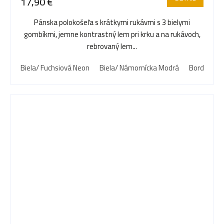
17,90 €
Pánska polokošeľa s krátkymi rukávmi s 3 bielymi
gombíkmi, jemne kontrastný lem pri krku a na rukávoch,
rebrovaný lem...
Biela/ Fuchsiová Neon
Biela/ Námornícka Modrá
Bordová/ B