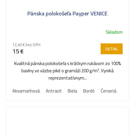
Pánska polokošeľa Payper VENICE
Skladom
12,40 € bez DPH
DETAIL
15 €
Kvalitná pánska polokošeľa s krátkym rukávom zo 100%
bavlny vo väzbe piké o gramáži 200 g/m². Vyniká
reprezentatívnym...
Akvamarínová
Antracit
Biela
Bordó
Červená
Čierna