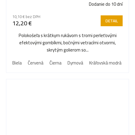
Dodanie do 10 dní
10,10 € bez DPH
DETAIL
12,20 €
Polokošeľa s krátkym rukávom s tromi perleťovými
efektovými gombíkmi, bočnými vetracími otvormi,
skrytým golierom so...
Biela
Červená
Čierna
Dymová
Kráľovská modrá
Nám