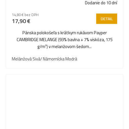
Dodanie do 10 dní
14,80 € bez DPH
DETAIL
17,90 €
Pánska polokošeľa s krátkym rukávom Payper
CAMBRIDGE MELANGE (93% bavlna + 7% viskóza, 175
g/m²) v melanžovom šedom...
Melánžová Sivá/ Námornícka Modrá