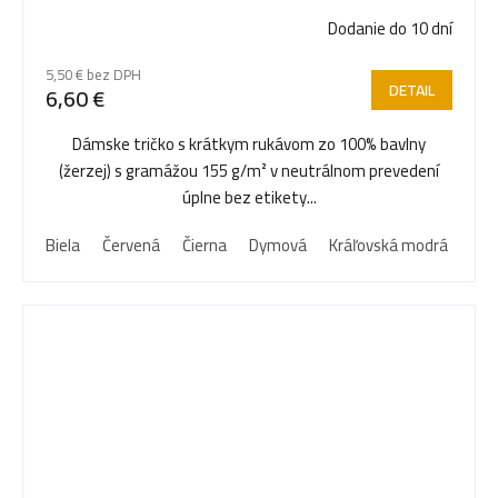
Dodanie do 10 dní
5,50 € bez DPH
DETAIL
6,60 €
Dámske tričko s krátkym rukávom zo 100% bavlny
(žerzej) s gramážou 155 g/m² v neutrálnom prevedení
úplne bez etikety...
Biela
Červená
Čierna
Dymová
Kráľovská modrá
Nám