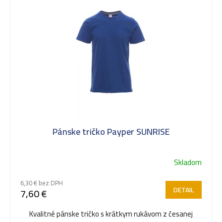
k
t
o
v
Pánske tričko Payper SUNRISE
Skladom
6,30 € bez DPH
DETAIL
7,60 €
Kvalitné pánske tričko s krátkym rukávom z česanej