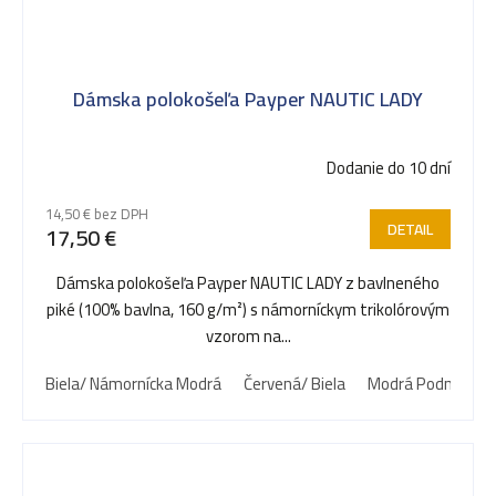
Dámska polokošeľa Payper NAUTIC LADY
Dodanie do 10 dní
14,50 € bez DPH
DETAIL
17,50 €
Dámska polokošeľa Payper NAUTIC LADY z bavlneného
piké (100% bavlna, 160 g/m²) s námorníckym trikolórovým
vzorom na...
Biela/ Námornícka Modrá
Červená/ Biela
Modrá Podmorská/