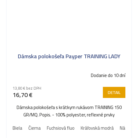
Dámska polokošeľa Payper TRAINING LADY
Dodanie do 10 dní
13,80 € bez DPH
DETAIL
16,70 €
Dámska polokošeľa s krátkym rukávom TRAINING 150
GR/MQ. Popis. - 100% polyester, reflexné prvky
Biela
Čierna
Fuchsiová fluo
Kráľovská modrá
Námorní