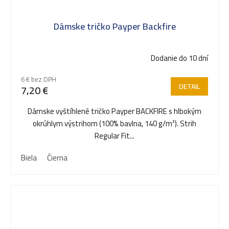
Dámske tričko Payper Backfire
Dodanie do 10 dní
6 € bez DPH
DETAIL
7,20 €
Dámske vyštíhlené tričko Payper BACKFIRE s hlbokým
okrúhlym výstrihom (100% bavlna, 140 g/m²). Strih
Regular Fit...
Biela
Čierna