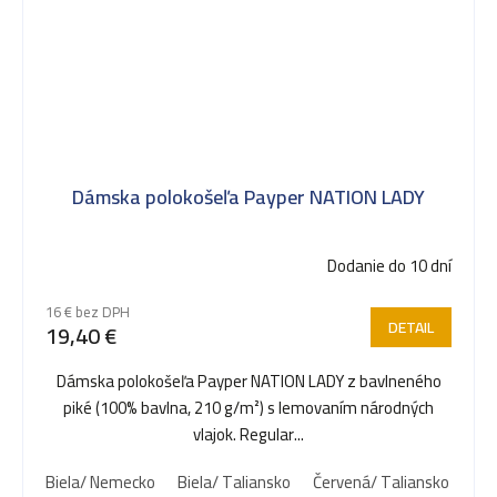
Dámska polokošeľa Payper NATION LADY
Dodanie do 10 dní
16 € bez DPH
DETAIL
19,40 €
Dámska polokošeľa Payper NATION LADY z bavlneného
piké (100% bavlna, 210 g/m²) s lemovaním národných
vlajok. Regular...
Biela/ Nemecko
Biela/ Taliansko
Červená/ Taliansko
Čie