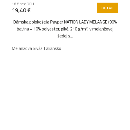
16 € bez DPH
DETAIL
19,40 €
Dámska polokošeľa Payper NATION LADY MELANGE (90%
bavlna + 10% polyester, piké, 210 g/m²) v melanžovej
šedej s...
Melánžová Sivá/ Taliansko