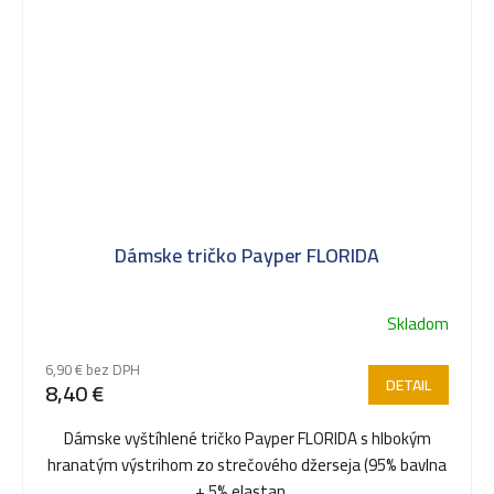
Dámske tričko Payper FLORIDA
Skladom
6,90 € bez DPH
DETAIL
8,40 €
Dámske vyštíhlené tričko Payper FLORIDA s hlbokým
hranatým výstrihom zo strečového džerseja (95% bavlna
+ 5% elastan,...