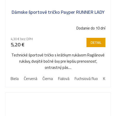
Dámske športové tričko Payper RUNNER LADY
Dodanie do 10 dní
4,30 € bez DPH
DETAIL
5,20 €
Technické športové tričko s krátkym rukávom Raglánové
rukávy, dvojité bočné švy pre lepšiu prenosnosť,
ontrastný pás....
Biela
Červená
Čierna
Fialová
Fuchsiová fluo
Kráľovs