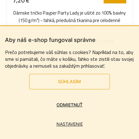
7,20 €
Dámske tričko Payper Party Lady je ušité zo 100% bavlny
(150 g/m²) - ľahká, priedušná tkanina pre celodenné
nosenie....
Aby náš e-shop fungoval správne
Biela
Čierna
Modrá Denimová
Šedá Oceľová
Prečo potrebujeme váš súhlas s cookies? Napríklad na to, aby
sme si pamätali, čo máte v košiku, ľahko ste zistili stav svojej
objednávky a nemuseli sa zakaždým prihlasovať.
SÚHLASÍM
ODMIETNUŤ
NASTAVENIE