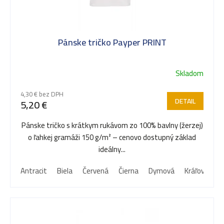
s
Pánske tričko Payper PRINT
p
Skladom
r
4,30 € bez DPH
DETAIL
5,20 €
o
Pánske tričko s krátkym rukávom zo 100% bavlny (žerzej)
o ľahkej gramáži 150 g/m² – cenovo dostupný základ
d
ideálny...
Antracit
Biela
Červená
Čierna
Dymová
Kráľovská m
u