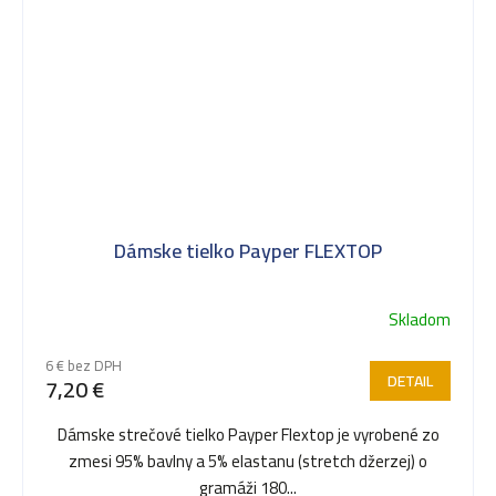
Dámske tielko Payper FLEXTOP
Skladom
6 € bez DPH
DETAIL
7,20 €
Dámske strečové tielko Payper Flextop je vyrobené zo
zmesi 95% bavlny a 5% elastanu (stretch džerzej) o
gramáži 180...