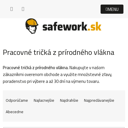
Prejsť
na
obsah
Pracovné tričká z prírodného vlákna
Pracovné tričká z prírodného vlákna.
Nakupujte v našom
zákazníkmi overenom obchode a využite množstevné zľavy,
poradenstvo pri výbere a až 30 dní na výmenu tovaru.
R
Odporúčame
Najlacnejšie
Najdrahšie
Najpredávanejšie
Abecedne
a