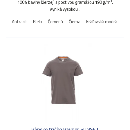
100% bavlny (žerzej) s poctivou gramážou 190 g/m².
Vyniká vysokou...
Antracit
Biela
Červená
Čierna
Kráľovská modrá
Mod
Pánske tričko Payper SUNSET