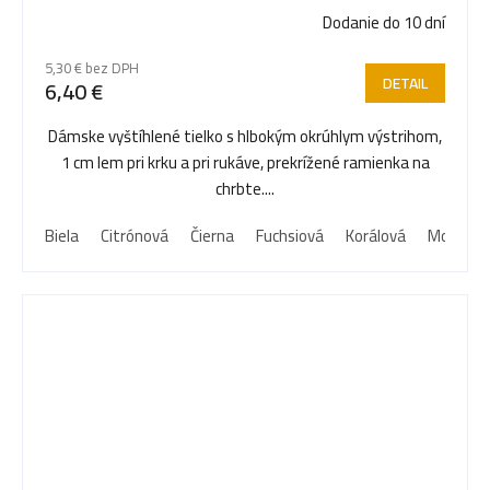
Dodanie do 10 dní
5,30 € bez DPH
DETAIL
6,40 €
Dámske vyštíhlené tielko s hlbokým okrúhlym výstrihom,
1 cm lem pri krku a pri rukáve, prekrížené ramienka na
chrbte....
Biela
Citrónová
Čierna
Fuchsiová
Korálová
Modrá D