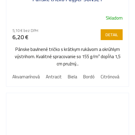
Skladom
5,10 € bez DPH
DETAIL
6,20 €
Pánske bavlnené tričko s krátkym rukávom a okrúhlym
výstrihom. Kvalitné spracovanie so 155 g/m² dopĺňa 1,5
cm pružný...
Akvamarínová
Antracit
Biela
Bordó
Citrónová
Červ