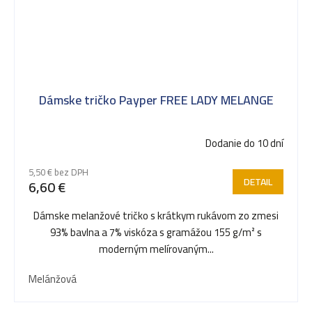
Dámske tričko Payper FREE LADY MELANGE
Dodanie do 10 dní
5,50 € bez DPH
DETAIL
6,60 €
Dámske melanžové tričko s krátkym rukávom zo zmesi
93% bavlna a 7% viskóza s gramážou 155 g/m² s
moderným melírovaným...
Melánžová