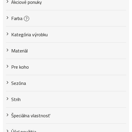
Akciové ponuky
o
Farba
?
d
Kategória výrobku
u
Materiál
k
Pre koho
Sezóna
t
Strih
o
Špeciálna vlastnosť
v
Účel použitia