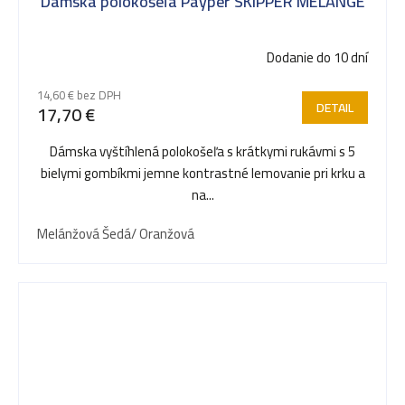
Dámska polokošeľa Payper SKIPPER MELANGE
Dodanie do 10 dní
14,60 € bez DPH
DETAIL
17,70 €
Dámska vyštíhlená polokošeľa s krátkymi rukávmi s 5
bielymi gombíkmi jemne kontrastné lemovanie pri krku a
na...
Melánžová Šedá/ Oranžová