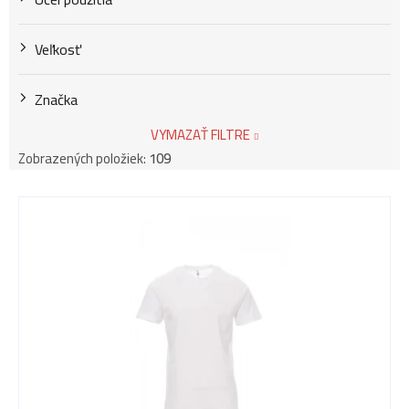
Veľkosť
Značka
VYMAZAŤ FILTRE
Zobrazených položiek:
109
V
ý
p
i