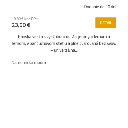
Dodanie do 10 dní
19,80 € bez DPH
DETAIL
23,90 €
Pánska vesta s výstrihom do V, s jemným lemom a
lemom, v pančuchovom stehu a plne tvarovaná bez švov.
– univerzálna...
Námornícka modrá