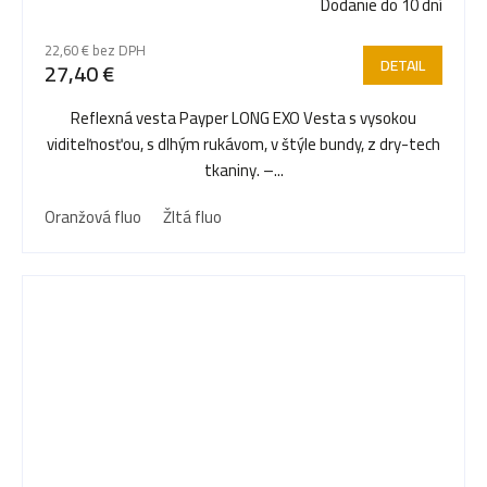
Dodanie do 10 dní
22,60 € bez DPH
DETAIL
27,40 €
Reflexná vesta Payper LONG EXO Vesta s vysokou
viditeľnosťou, s dlhým rukávom, v štýle bundy, z dry-tech
tkaniny. –...
Oranžová fluo
Žltá fluo