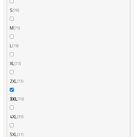
S
76
M
75
L
79
XL
73
2XL
73
3XL
70
4XL
35
5XL
31