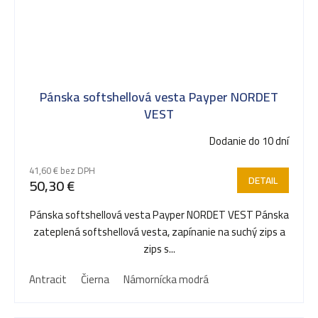
Pánska softshellová vesta Payper NORDET
VEST
Dodanie do 10 dní
41,60 € bez DPH
DETAIL
50,30 €
Pánska softshellová vesta Payper NORDET VEST Pánska
zateplená softshellová vesta, zapínanie na suchý zips a
zips s...
Antracit
Čierna
Námornícka modrá