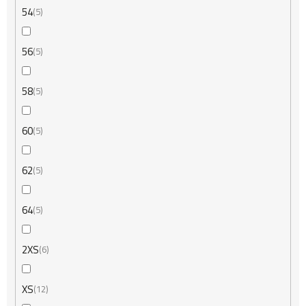
54
5
56
5
58
5
60
5
62
5
64
5
2XS
6
XS
12