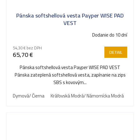
Pánska softshellová vesta Payper WISE PAD
VEST
Dodanie do 10 dní
54,30 € bez DPH
DETAIL
65,70 €
Pánska softshellová vesta Payper WISE PAD VEST
Pánska zateplená softshellová vesta, zapínanie na zips
SBS s kovovým...
Dymová/ Čierna
Kráľovská Modrá/ Námornícka Modrá
Čiern