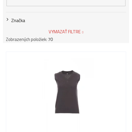
Značka
VYMAZAŤ FILTRE
Zobrazených položiek:
70
V
ý
p
i