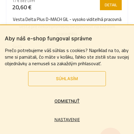
17 € bez DPH
DETAIL
20,60 €
Vesta Delta Plus D-MACH GIL - vysoko viditeľná pracovná
vesta pre nekompromisnú bezpečnosť na každom
pracovisku.
Aby náš e-shop fungoval správne
Šedá
Prečo potrebujeme váš súhlas s cookies? Napríklad na to, aby
sme si pamätali, čo máte v košiku, ľahko ste zistili stav svojej
objednávky a nemuseli sa zakaždým prihlasovať.
SÚHLASÍM
ODMIETNUŤ
NASTAVENIE