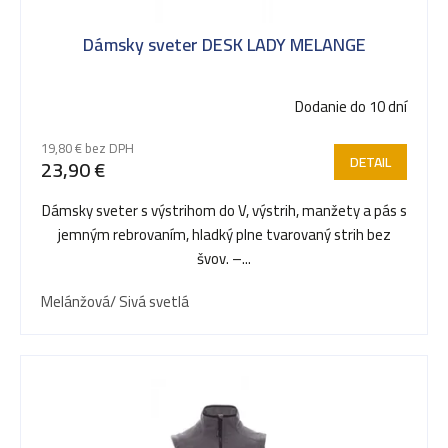
s
Dámsky sveter DESK LADY MELANGE
p
Dodanie do 10 dní
r
19,80 € bez DPH
DETAIL
23,90 €
o
Dámsky sveter s výstrihom do V, výstrih, manžety a pás s
jemným rebrovaním, hladký plne tvarovaný strih bez
d
švov. –...
Melánžová/ Sivá svetlá
u
k