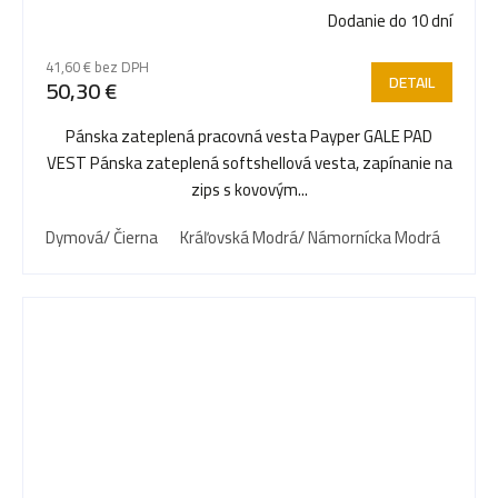
Dodanie do 10 dní
41,60 € bez DPH
DETAIL
50,30 €
Pánska zateplená pracovná vesta Payper GALE PAD
VEST Pánska zateplená softshellová vesta, zapínanie na
zips s kovovým...
Dymová/ Čierna
Kráľovská Modrá/ Námornícka Modrá
Námo