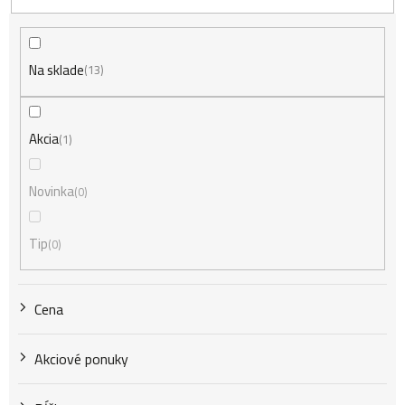
d
Na sklade
e
13
n
Akcia
1
i
Novinka
0
Tip
0
e
Cena
p
Akciové ponuky
r