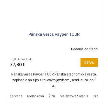
Pánska vesta Payper TOUR
Dodanie do 10 dní
30,80 € bez DPH
DETAIL
37,30 €
Pánska vesta Payper TOUR Pánska ergonomická vesta,
zapínanie na zips s kovovým jazdcom „semi-auto lock“
a...
Červená
Melánžová
Žltá
Melánžová Sivá/ B
Oranžová 