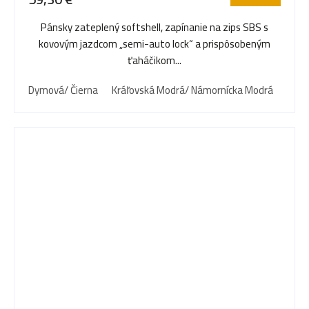
Pánsky zateplený softshell, zapínanie na zips SBS s
kovovým jazdcom „semi-auto lock“ a prispôsobeným
ťaháčikom...
Dymová/ Čierna
Kráľovská Modrá/ Námornícka Modrá
Námo