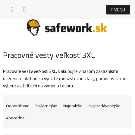
Prejsť
na
obsah
Pracovné vesty veľkosť 3XL
Pracovné vesty veľkosť 3XL.
Nakupujte v našom zákazníkmi
overenom obchode a využite množstevné zľavy, poradenstvo pri
výbere a až 30 dní na výmenu tovaru.
R
Odporúčame
Najlacnejšie
Najdrahšie
Najpredávanejšie
Abecedne
a