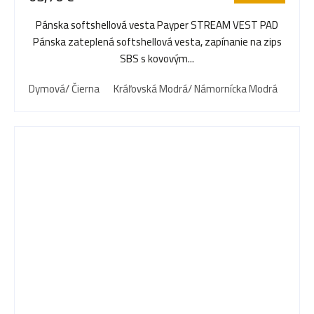
Pánska softshellová vesta Payper STREAM VEST PAD
Pánska zateplená softshellová vesta, zapínanie na zips
SBS s kovovým...
Dymová/ Čierna
Kráľovská Modrá/ Námornícka Modrá
Námo