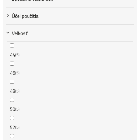
Účel použitia
Veľkosť
44
5
46
5
48
5
50
5
52
5