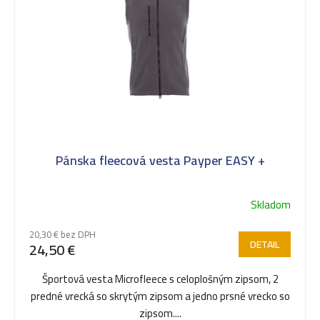
t
o
v
Pánska fleecová vesta Payper EASY +
Skladom
20,30 € bez DPH
DETAIL
24,50 €
Športová vesta Microfleece s celoplošným zipsom, 2
predné vrecká so skrytým zipsom a jedno prsné vrecko so
zipsom....