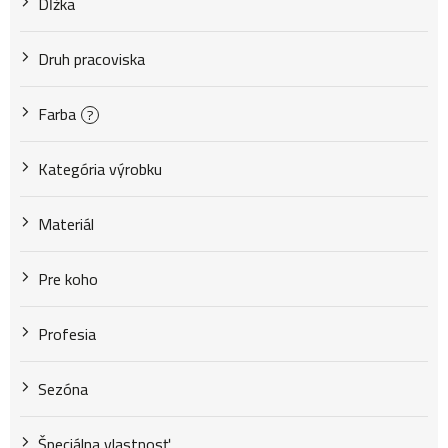
Dĺžka
o
Druh pracoviska
d
Farba
?
u
Kategória výrobku
Materiál
k
Pre koho
t
Profesia
o
Sezóna
v
Špeciálna vlastnosť