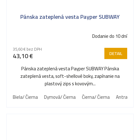
Pánska zateplená vesta Payper SUBWAY
Dodanie do 10 dní
35,60 € bez DPH
DETAIL
43,10 €
Pánska zateplená vesta Payper SUBWAY Pánska
zateplená vesta, soft-shellové boky, zapínanie na
plastový zips s kovovým...
Biela/ Čierna
Dymová/ Čierna
Čierna/ Čierna
Antracit/ Či