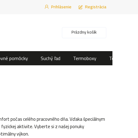
Prihlásenie
Registrácia
Nákupný košík
Prázdny košík
ovné pomôcky
Suchý ľad
Termoboxy
Termotašky
mfort počas celého pracovného dňa. Vďaka špeciálnym
yzickej aktivite. Vyberte si z našej ponuky
timálny výkon.