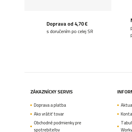
Doprava od 4,70 €
s doručením po celej SR
Z
á
ZÁKAZNÍCKY SERVIS
INFOR
p
Doprava a platba
Aktua
ä
Ako vrátiť tovar
Konta
t
Obchodné podmienky pre
Tabuľ
spotrebiteľov
Work
i