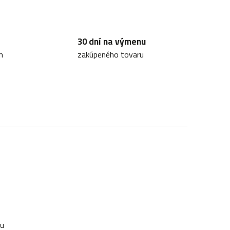
30 dní na výmenu
m
zakúpeného tovaru
ku