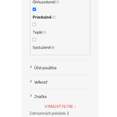
Ohňuvzdorné
2
Priedušné
2
Teplé
2
Vystužené
8
Účel použitia
Veľkosť
Značka
VYMAZAŤ FILTRE
Zobrazených položiek:
2