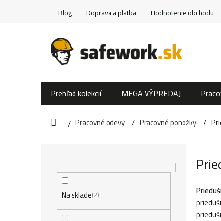
Prejsť
Blog
Doprava a platba
Hodnotenie obchodu
na
obsah
Prehľad kolekcií
MEGA VÝPREDAJ
Praco
Pracovné odevy
Pracovné ponožky
Pr
Domov
B
Prie
o
č
Prieduš
Na sklade
2
prieduš
n
prieduš