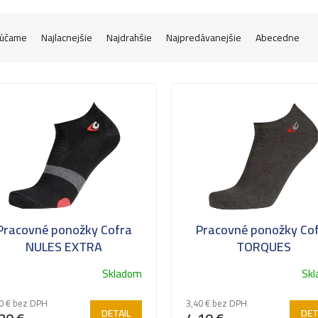
účame
Najlacnejšie
Najdrahšie
Najpredávanejšie
Abecedne
Pracovné ponožky Cofra
Pracovné ponožky Co
NULES EXTRA
TORQUES
Skladom
Sk
0 € bez DPH
3,40 € bez DPH
DETAIL
DET