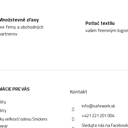
Množstevné zľavy
Potlač textilu
pre firmy a obchodných
vašim firemným logo
partnerov
MÁCIE PRE VÁS
Kontakt
lity
info
@
safework.sk
kty
+421 221 201 004
ky veľkostí odevu Snickers
Sledujte nás na Faceboo
wear