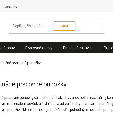
Kontakty
HĽADAŤ
vná obuv
Pracovné odevy
Pracovné rukavice
Prac
iedušné pracovné ponožky
dušné pracovné ponožky
né pracovné ponožky
sú navrhnuté tak, aby zabezpečili maximálny ko
ným materiálom odvádzajú vlhkosť a udržujú nohy suché aj pri náročnej f
ných ponožiek, ktoré kombinujú funkčnosť s pohodlným nosením pre op