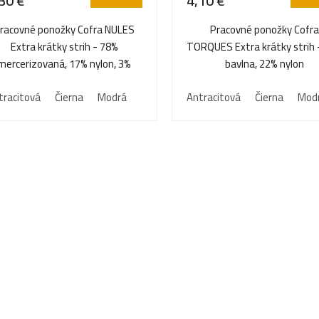
30 €
4,10 €
racovné ponožky Cofra NULES
Pracovné ponožky Cofra
Extra krátky strih - 78%
TORQUES Extra krátky strih 
mercerizovaná, 17% nylon, 3%
bavlna, 22% nylon
elastan, 2% bavlna
tracitová
Čierna
Modrá
Antracitová
Čierna
Mod
O
v
l
á
d
a
c
i