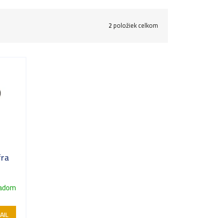
2
položiek celkom
fra
ladom
AIL