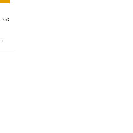
- 75%
rá