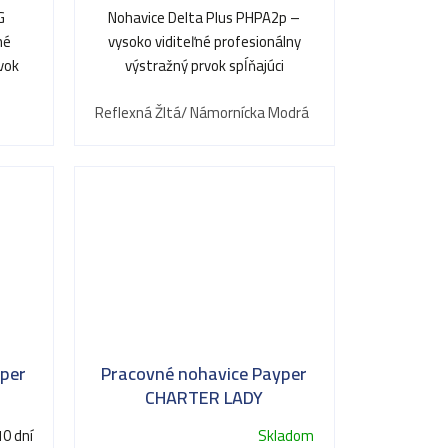
G
Nohavice Delta Plus PHPA2p –
né
vysoko viditeľné profesionálny
vok
výstražný prvok spĺňajúci
najprísnejšie bezpečnostné
nedá
Reflexná Žltá/ Námornícka Modrá
Reflexná Oranžov
normy.
yper
Pracovné nohavice Payper
R
CHARTER LADY
10 dní
Skladom