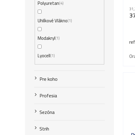
Polyuretan
4
31,
37
Uhlíkové Vlákno
1
Modakryl
1
re
Lyocell
Or
1
Pre koho
Profesia
Sezóna
Strih
P