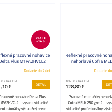
49,10 €
–14 %
flexné pracovné nohavice
Reflexné pracovné noha
Delta Plus M1PA2HVCL2
nehorľavé Cofra ME
Dodanie do 7 dní
Dodanie do
80 € bez DPH
106,50 € bez DPH
DETAIL
DET
,10 €
128,80 €
Pracovné nohavice Delta Plus
Pracovné montérky nehorľ
1PA2HVCL2 – vysoko viditeľné
Cofra MELK 250 g/m2 – vy
profesionálny výstražný prvok
viditeľné profesionálny výst