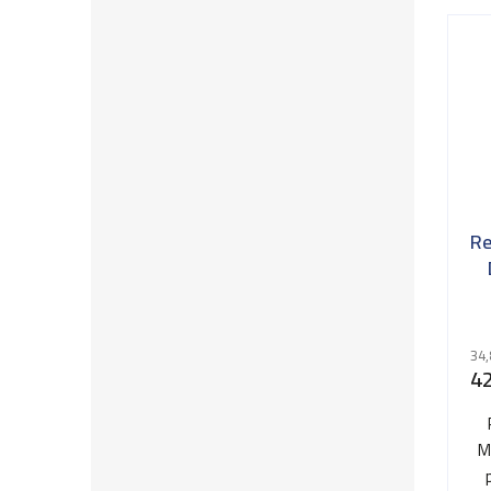
Re
34,
42
M