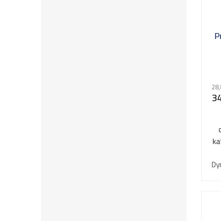
P
28,
34
ka
Dy