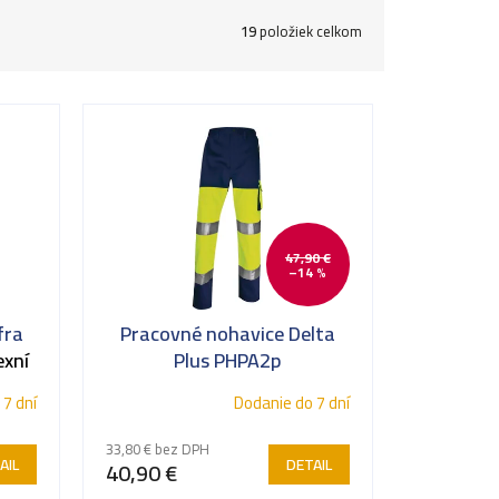
19
položiek celkom
47,90 €
–14 %
fra
Pracovné nohavice Delta
exní
Plus PHPA2p
 7 dní
Dodanie do 7 dní
33,80 € bez DPH
AIL
DETAIL
40,90 €