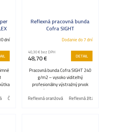
yper
Reflexná pracovná bunda
LEX
Cofra SIGHT
10 dní
Dodanie do 7 dní
40,30 € bez DPH
AIL
DETAIL
48,70 €
zimné
Pracovná bunda Cofra SIGHT 240
1
g/m2 – vysoko viditeľný
 pútka
profesionálny výstražný prvok
spĺňajúci najprísnejšie...
á
Čierna Tmavá
Reflexná oranžová
Reflexná žltá