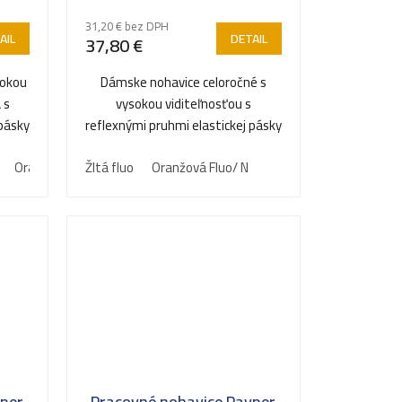
31,20 € bez DPH
AIL
DETAIL
37,80 €
sokou
Dámske nohavice celoročné s
 s
vysokou viditeľnosťou s
 pásky
reflexnými pruhmi elastickej pásky
na bokoch a pútka v páse...
žová Fluo/ S
Oranžová Fluo/ S
Žltá fluo
Žltá Fluo/ S
Oranžová Fluo/ N
yper
Pracovné nohavice Payper