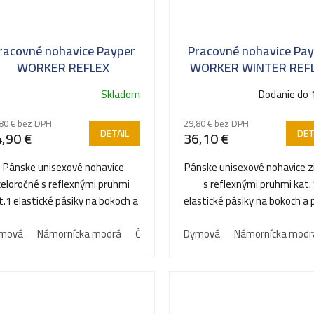
racovné nohavice Payper
Pracovné nohavice Pa
WORKER REFLEX
WORKER WINTER REF
Skladom
Dodanie do 
80 € bez DPH
29,80 € bez DPH
DETAIL
DET
,90 €
36,10 €
Pánske unisexové nohavice
Pánske unisexové nohavice 
celoročné s reflexnými pruhmi
s reflexnými pruhmi kat.
t.1 elastické pásiky na bokoch a
elastické pásiky na bokoch a
pútka v páse zapínania na...
v páse zapínanie na...
mová
Námornícka modrá
Čierna Tmavá
Dymová
Námornícka modr