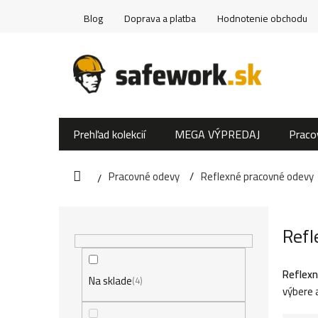
Prejsť
Blog
Doprava a platba
Hodnotenie obchodu
na
obsah
Prehľad kolekcií
MEGA VÝPREDAJ
Praco
Pracovné odevy
Reflexné pracovné odevy
Domov
B
Refl
o
č
Reflexn
Na sklade
4
výbere 
n