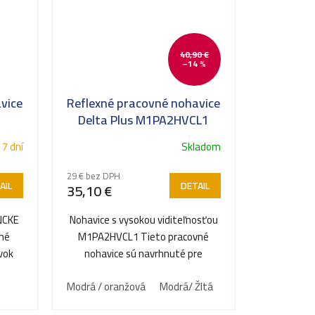
40,90 €
–14 %
vice
Reflexné pracovné nohavice
Delta Plus M1PA2HVCL1
 7 dní
Skladom
29 € bez DPH
AIL
DETAIL
35,10 €
NCKE
Nohavice s vysokou viditeľnosťou
ľné
M1PA2HVCL1 Tieto pracovné
vok
nohavice sú navrhnuté pre
zvýšenú bezpečnosť a dobrú...
Modrá / oranžová
Modrá/ Žltá