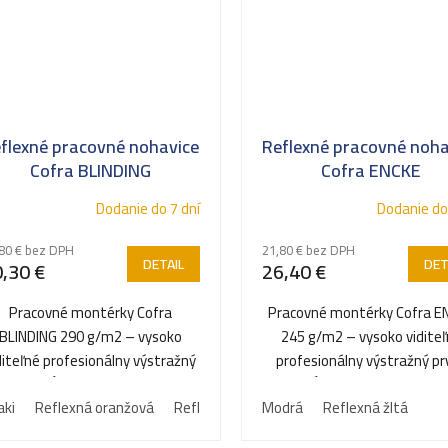
flexné pracovné nohavice
Reflexné pracovné noha
Cofra BLINDING
Cofra ENCKE
Dodanie do 7 dní
Dodanie do
80 € bez DPH
21,80 € bez DPH
DETAIL
DET
,30 €
26,40 €
Pracovné montérky Cofra
Pracovné montérky Cofra E
BLINDING 290 g/m2 – vysoko
245 g/m2 – vysoko vidite
diteľné profesionálny výstražný
profesionálny výstražný pr
prvok spĺňajúci najprísnejšie...
spĺňajúci najprísnejšie...
aki
Reflexná oranžová
Reflexná Červená
Modrá
Reflexná žltá