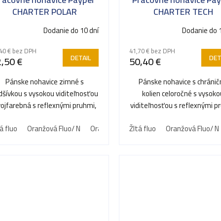
CHARTER POLAR
CHARTER TECH
Dodanie do 10 dní
Dodanie do 
40 € bez DPH
41,70 € bez DPH
DETAIL
DET
,50 €
50,40 €
Pánske nohavice zimné s
Pánske nohavice s chráni
dšívkou s vysokou viditeľnosťou
kolien celoročné s vysok
ojfarebná s reflexnými pruhmi,
viditeľnosťou s reflexnými p
elastické pásiky na bokoch...
elastickej pásky na bokoch a
á fluo
Oranžová Fluo/ N
Oranžová Fluo/ S
Žltá fluo
Oranžová Fluo/ N