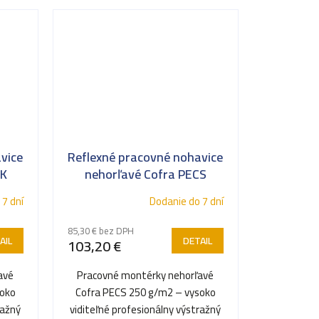
vice
Reflexné pracovné nohavice
LK
nehorľavé Cofra PECS
 7 dní
Dodanie do 7 dní
85,30 € bez DPH
AIL
DETAIL
103,20 €
avé
Pracovné montérky nehorľavé
soko
Cofra PECS 250 g/m2 – vysoko
ražný
viditeľné profesionálny výstražný