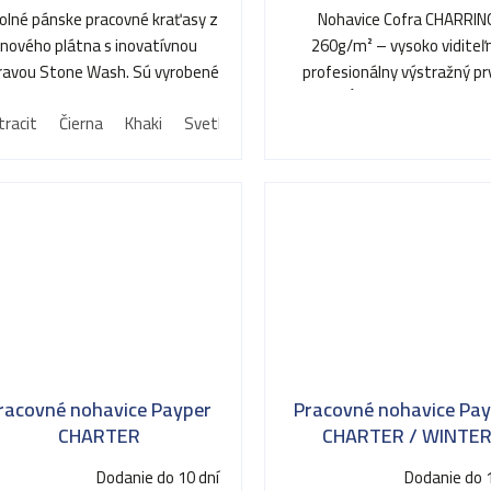
olné pánske pracovné kraťasy z
Nohavice Cofra CHARRIN
nového plátna s inovatívnou
260g/m² – vysoko viditeľ
ravou Stone Wash. Sú vyrobené
profesionálny výstražný pr
zo 100% bavlny v...
spĺňajúci najprísnejšie
tracit
Čierna
Khaki
Svetlo modrá
Tmavo modrá
Zemitá h
bezpečnostné...
racovné nohavice Payper
Pracovné nohavice Pa
CHARTER
CHARTER / WINTE
Dodanie do 10 dní
Dodanie do 