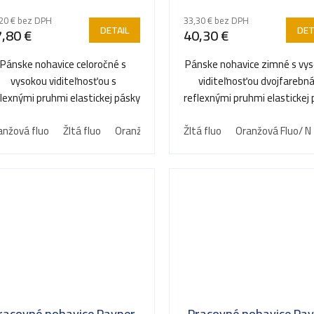
20 € bez DPH
33,30 € bez DPH
DETAIL
DET
,80 €
40,30 €
Pánske nohavice celoročné s
Pánske nohavice zimné s vy
vysokou viditeľnosťou s
viditeľnosťou dvojfarebná
flexnými pruhmi elastickej pásky
reflexnými pruhmi elastickej
na bokoch a pútka v páse...
na bokoch a pútka v...
anžová fluo
Žltá fluo
Oranžová Fluo/ N
Žltá fluo
Žltá Fluo/ Zelená
Oranžová Fluo/ N
Oran
racovné nohavice Payper
Pracovné nohavice Pa