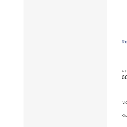
Re
49,
60
vi
Kh