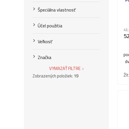
Špeciálna vlastnosť
Účel použitia
43,
52
Veľkosť
po
Značka
dv
VYMAZAŤ FILTRE
Žlt
Zobrazených položiek:
19