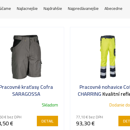
účame
Najlacnejšie
Najdrahšie
Najpredávanejšie
Abecedne
Pracovné kraťasy Cofra
Pracovné nohavice Co
SARAGOSSA
CHARRING
Kvalitní refl
pracovní kalhoty
Skladom
Dodanie do
60 € bez DPH
77,10 € bez DPH
DETAIL
DET
,50 €
93,30 €