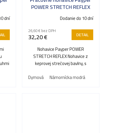
POWER STRETCH REFLEX
Kvalitní bavlněné pracovní
10 dní
Dodanie do 10 dní
kalhoty
26,60 € bez DPH
AIL
DETAIL
32,20 €
čmi
Nohavice Payper POWER
ou
STRETCH REFLEX Nohavice z
ruhmi
keprovej strečovej bavlny, s
...
reflexnými páskami kat. –
Dymová
Námornícka modrá
vysoko...