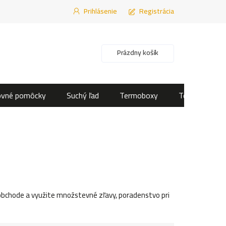
Prihlásenie
Registrácia
Nákupný košík
Prázdny košík
ovné pomôcky
Suchý ľad
Termoboxy
Termotašky
chode a využite množstevné zľavy, poradenstvo pri