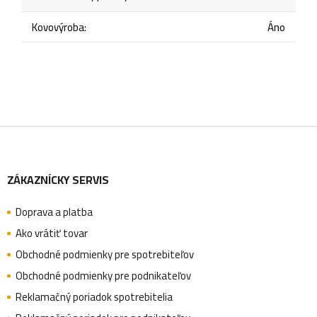
Kovovýroba
:
Áno
Z
ZÁKAZNÍCKY SERVIS
á
Doprava a platba
p
Ako vrátiť tovar
Obchodné podmienky pre spotrebiteľov
ä
Obchodné podmienky pre podnikateľov
Reklamačný poriadok spotrebitelia