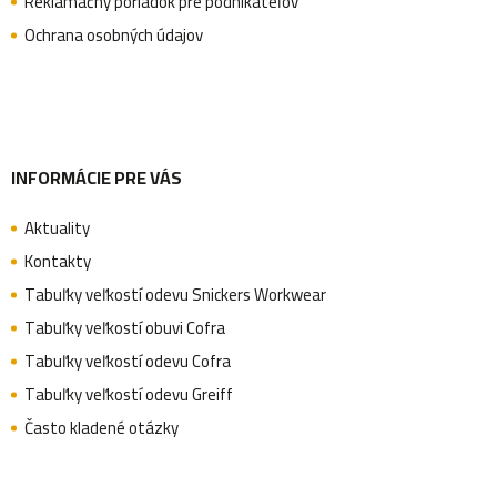
Reklamačný poriadok pre podnikateľov
t
Ochrana osobných údajov
i
e
INFORMÁCIE PRE VÁS
Aktuality
Kontakty
Tabuľky veľkostí odevu Snickers Workwear
Tabuľky veľkostí obuvi Cofra
Tabuľky veľkostí odevu Cofra
Tabuľky veľkostí odevu Greiff
Často kladené otázky