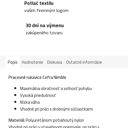
Potlač textilu
vašim firemným logom
30 dní na výmenu
zakúpeného tovaru
Popis
Hodnotenie
Diskusia
Ostatné informácie
Pracovné rukavice Cofra Nimble
Maximálna obratnosť a voľnosť pohybu
Vysoká priedušnosť
Nízka váha
Vhodné pri práci s drobnými súčiastkami
Materiál:
Polyuretánom potiahnutý nylon
Vhodné pri práci v stavebnom priemysle, pri práci s