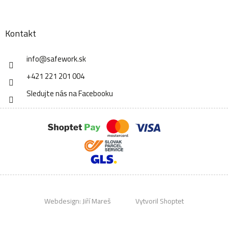
Kontakt
info
@
safework.sk
+421 221 201 004
Sledujte nás na Facebooku
Webdesign:
Jiří Mareš
Vytvoril Shoptet