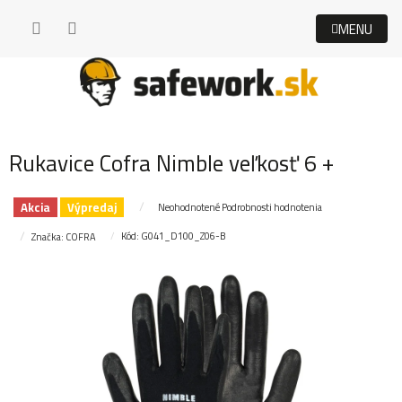
Prejsť
na
obsah
Rukavice Cofra Nimble veľkosť 6 +
Akcia
Výpredaj
Priemerné
Neohodnotené
Podrobnosti hodnotenia
hodnotenie
Kód:
G041_D100_Z06-B
Značka:
COFRA
produktu
je
0,0
z
5
hviezdičiek.