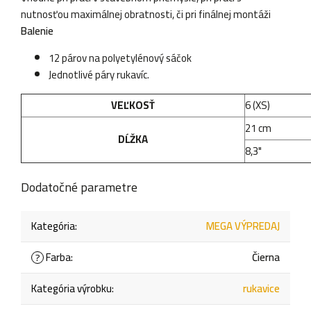
nutnosťou maximálnej obratnosti, či pri finálnej montáži
Balenie
12 párov na polyetylénový sáčok
Jednotlivé páry rukavíc.
VEĽKOSŤ
6 (XS)
21 cm
DĹŽKA
8,3"
Dodatočné parametre
Kategória
:
MEGA VÝPREDAJ
Farba
:
Čierna
?
Kategória výrobku
:
rukavice