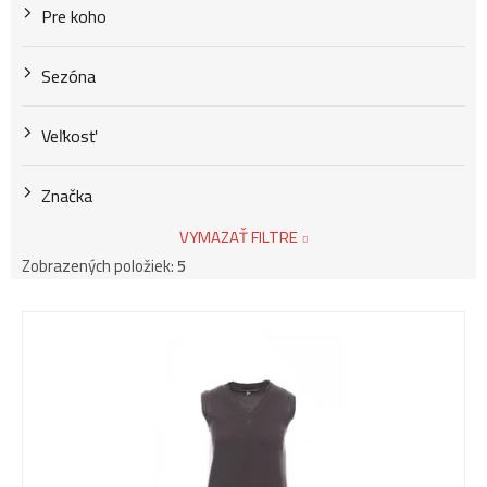
Pre koho
Sezóna
Veľkosť
Značka
VYMAZAŤ FILTRE
Zobrazených položiek:
5
V
ý
p