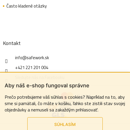
Často kladené otázky
Kontakt
info
@
safework.sk
+421 221 201 004
Sledujte nás na Facebooku
Aby náš e-shop fungoval správne
Prečo potrebujeme váš súhlas s cookies? Napríklad na to, aby
sme si pamätali, čo máte v košiku, ľahko ste zistili stav svojej
objednávky a nemuseli sa zakaždým prihlasovať.
SÚHLASÍM