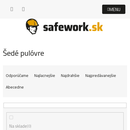
Prejsť
na
obsah
Šedé pulóvre
R
Odporúčame
Najlacnejšie
Najdrahšie
Najpredávanejšie
Abecedne
a
d
Na sklade
0