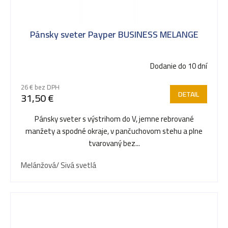
Pánsky sveter Payper BUSINESS MELANGE
Dodanie do 10 dní
26 € bez DPH
DETAIL
31,50 €
Pánsky sveter s výstrihom do V, jemne rebrované
manžety a spodné okraje, v pančuchovom stehu a plne
tvarovaný bez...
Melánžová/ Sivá svetlá