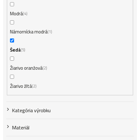
d
Modrá
4
u
Námornícka modrá
1
k
Šedá
5
t
Žiarivo oranžová
2
o
Žiarivo žltá
2
v
Kategória výrobku
Materiál