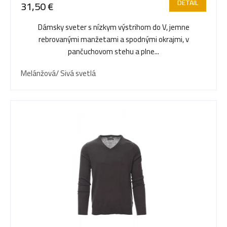
DETAIL
31,50 €
Dámsky sveter s nízkym výstrihom do V, jemne
rebrovanými manžetami a spodnými okrajmi, v
pančuchovom stehu a plne...
Melánžová/ Sivá svetlá