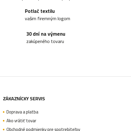
a
Potlač textilu
c
vašim firemným logom
i
30 dní na výmenu
e
zakúpeného tovaru
p
r
v
k
Z
y
v
ZÁKAZNÍCKY SERVIS
á
ý
p
Doprava a platba
p
Ako vrátiť tovar
i
Obchodné podmienky pre spotrebiteľov