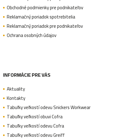
s
ä
Obchodné podmienky pre podnikateľov
u
Reklamačný poriadok spotrebitelia
Reklamačný poriadok pre podnikateľov
t
Ochrana osobných údajov
i
e
INFORMÁCIE PRE VÁS
Aktuality
Kontakty
Tabuľky veľkostí odevu Snickers Workwear
Tabuľky veľkostí obuvi Cofra
Tabuľky veľkostí odevu Cofra
Tabuľky veľkostí odevu Greiff