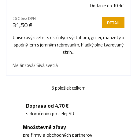
Dodanie do 10 dní
26 € bez DPH
DETAIL
31,50 €
Unisexový sveter s okrúhlym výstrihom, golier, manžety a
spodný lem s jemným rebrovaním, hladký plne tvarovaný
strih...
Melánžová/ Sivá svetlá
5
položiek celkom
O
v
Doprava od 4,70 €
l
s doručením po celej SR
á
Množstevné zľavy
d
pre firmy a obchodných partnerov