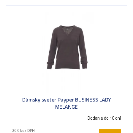
u
k
t
o
v
Dámsky sveter Payper BUSINESS LADY
MELANGE
Dodanie do 10 dní
26 € bez DPH