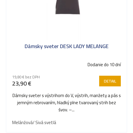
i
s
Dámsky sveter DESK LADY MELANGE
p
Dodanie do 10 dní
r
19,80 € bez DPH
DETAIL
23,90 €
o
Dámsky sveter s výstrihom do V, výstrih, manžety a pás s
jemným rebrovaním, hladký plne tvarovaný strih bez
d
švov. –...
Melánžová/ Sivá svetlá