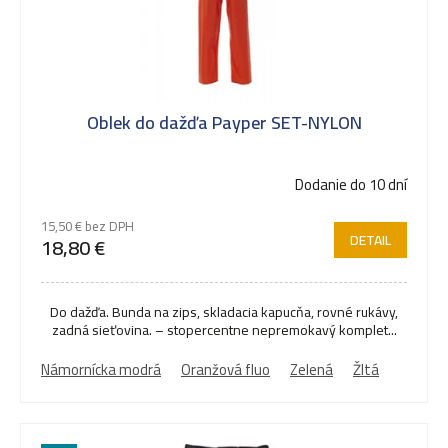
Oblek do dažďa Payper SET-NYLON
Dodanie do 10 dní
15,50 € bez DPH
DETAIL
18,80 €
Do dažďa. Bunda na zips, skladacia kapucňa, rovné rukávy,
zadná sieťovina. – stopercentne nepremokavý komplet...
Námornícka modrá
Oranžová fluo
Zelená
Žltá