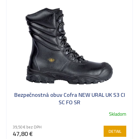
Bezpečnostná obuv Cofra NEW URAL UK S3 CI
SC FO SR
Skladom
Priemerné
hodnotenie
39,50 € bez DPH
produktu
DETAIL
47,80 €
je