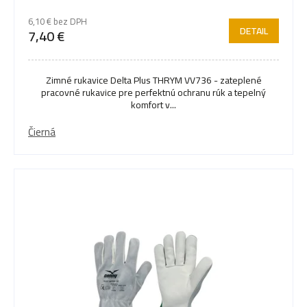
6,10 € bez DPH
DETAIL
7,40 €
Zimné rukavice Delta Plus THRYM VV736 - zateplené
pracovné rukavice pre perfektnú ochranu rúk a tepelný
komfort v...
Čierná