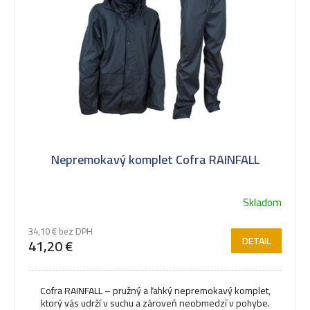
Nepremokavý komplet Cofra RAINFALL
Skladom
34,10 € bez DPH
DETAIL
41,20 €
Cofra RAINFALL – pružný a ľahký nepremokavý komplet,
ktorý vás udrží v suchu a zároveň neobmedzí v pohybe.