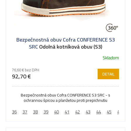
Bezpečnostná obuv Cofra CONFERENCE S3
SRC
Odolná kotníková obuv (S3)
Skladom
76,60 € bez DPH
DETAIL
92,70 €
Bezpečnostná obuv Cofra CONFERENCE S3 SRC - s
ochrannou špicou a planžetou proti prepichnutiu
36
37
38
39
40
41
42
43
44
45
46
4