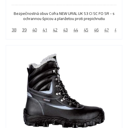
5,0
z
Bezpečnostná obuv Cofra NEW URAL UK S3 CI SC FO SR - s
ochrannou špicou a planžetou proti prepichnutiu
5
hviezdičiek.
38
39
40
41
42
43
44
45
46
47
48