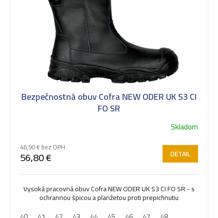
Bezpečnostná obuv Cofra NEW ODER UK S3 CI
FO SR
Skladom
46,90 € bez DPH
DETAIL
56,80 €
Vysoká pracovná obuv Cofra NEW ODER UK S3 CI FO SR - s
ochrannou špicou a planžetou proti prepichnutiu
40
41
42
43
44
45
46
47
48