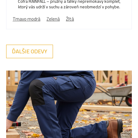
Cofra RAINFALL – pružný a ľahký nepremokavý komplet,
ktorý vás udrží v suchu a zároveň neobmedzí v pohybe.
Tmavo modrá
Zelená
Žltá
ĎALŠIE ODEVY