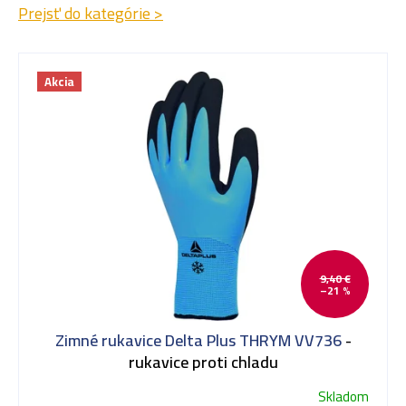
Prejsť do kategórie >
Akcia
9,40 €
–21 %
Zimné rukavice Delta Plus THRYM VV736
-
rukavice proti chladu
Skladom