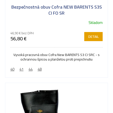
Bezpečnostná obuv Cofra NEW BARENTS S3S
CI FO SR
Skladom
46,90 € bez DPH
DETAIL
56,80 €
Vysoká pracovná obuv Cofra New BARENTS S3 CI SRC - s
ochrannou špicou a planžetou proti prepichnutiu
40
41
44
48