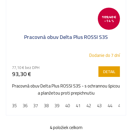
109,40 €
–14 %
Pracovná obuv Delta Plus ROSSI S3S
Dodanie do 7 dní
77,10 € bez DPH
DETAIL
93,30 €
Pracovná obuv Delta Plus ROSSI S3S - s ochrannou špicou
a planžetou proti prepichnutiu
35
36
37
38
39
40
41
42
43
44
45
4
4
položiek celkom