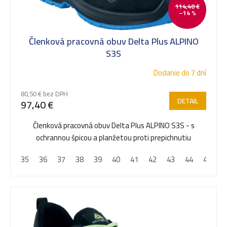
114,40 €
–14 %
s
Členková pracovná obuv Delta Plus ALPINO
p
S3S
Dodanie do 7 dní
r
80,50 € bez DPH
DETAIL
97,40 €
o
Členková pracovná obuv Delta Plus ALPINO S3S - s
ochrannou špicou a planžetou proti prepichnutiu
d
35
36
37
38
39
40
41
42
43
44
45
4
u
k