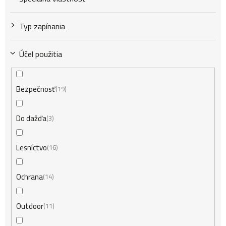
Typ zapínania
Účel použitia
Bezpečnosť
19
Do dažďa
3
Lesníctvo
16
Ochrana
14
Outdoor
11