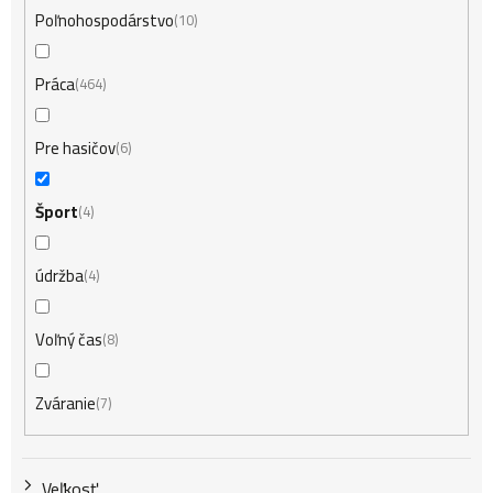
Poľnohospodárstvo
10
Práca
464
Pre hasičov
6
Šport
4
údržba
4
Voľný čas
8
Zváranie
7
Veľkosť