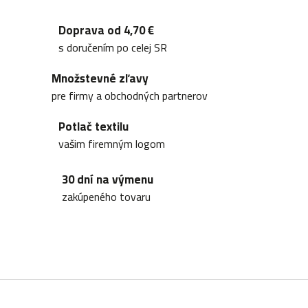
O
v
Doprava od 4,70 €
l
s doručením po celej SR
á
Množstevné zľavy
d
pre firmy a obchodných partnerov
a
Potlač textilu
c
vašim firemným logom
i
30 dní na výmenu
e
zakúpeného tovaru
p
r
v
k
Z
y