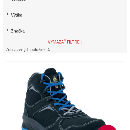
Výška
Značka
VYMAZAŤ FILTRE
Zobrazených položiek:
4
V
ý
p
i