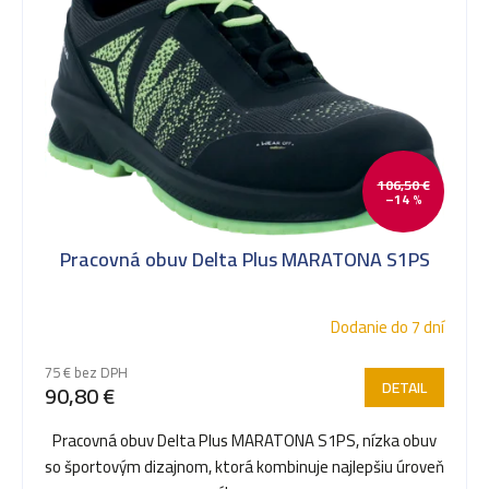
t
o
106,50 €
v
–14 %
Pracovná obuv Delta Plus MARATONA S1PS
Dodanie do 7 dní
75 € bez DPH
DETAIL
90,80 €
Pracovná obuv Delta Plus MARATONA S1PS, nízka obuv
so športovým dizajnom, ktorá kombinuje najlepšiu úroveň