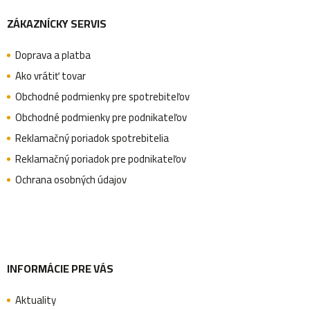
v
ZÁKAZNÍCKY SERVIS
á
ý
p
Doprava a platba
p
Ako vrátiť tovar
i
Obchodné podmienky pre spotrebiteľov
s
ä
Obchodné podmienky pre podnikateľov
u
Reklamačný poriadok spotrebitelia
Reklamačný poriadok pre podnikateľov
t
Ochrana osobných údajov
i
e
INFORMÁCIE PRE VÁS
Aktuality