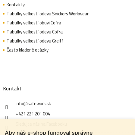
Kontakty
Tabuľky veľkostí odevu Snickers Workwear
Tabuľky veľkostí obuvi Cofra
Tabuľky veľkostí odevu Cofra
Tabuľky veľkostí odevu Greiff
Často kladené otázky
Kontakt
info
@
safework.sk
+421 221 201 004
Sledujte nás na Facebooku
Aby náš e-shop fungoval správne