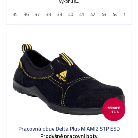
výkonu s...
35
36
37
38
39
40
41
42
43
44
45
4
45,40 €
–14 %
Pracovná obuv Delta Plus MIAMI2 S1P ESD
Prodyšné pracovní boty