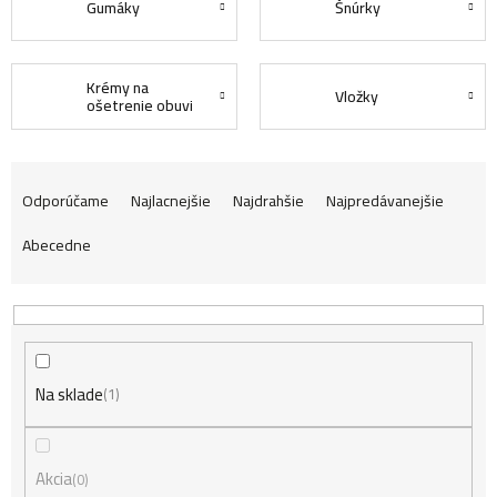
Gumáky
Šnúrky
Krémy na
Vložky
ošetrenie obuvi
R
Odporúčame
Najlacnejšie
Najdrahšie
Najpredávanejšie
Abecedne
a
d
Na sklade
e
1
n
Akcia
0