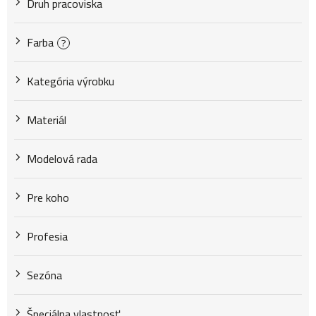
u
Druh pracoviska
k
Farba
?
Kategória výrobku
t
Materiál
o
Modelová rada
v
Pre koho
Profesia
Sezóna
Špeciálna vlastnosť