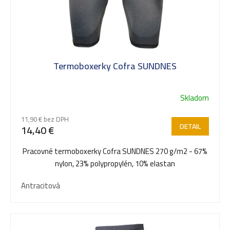
o
v
Termoboxerky Cofra SUNDNES
Skladom
11,90 € bez DPH
DETAIL
14,40 €
Pracovné termoboxerky Cofra SUNDNES 270 g/m2 - 67%
nylon, 23% polypropylén, 10% elastan
Antracitová