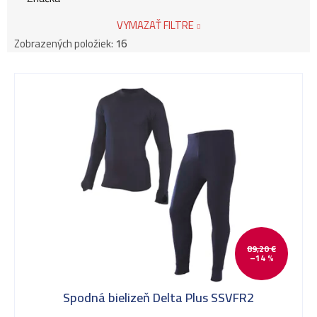
VYMAZAŤ FILTRE
Zobrazených položiek:
16
V
ý
p
i
89,20 €
–14 %
s
Spodná bielizeň Delta Plus SSVFR2