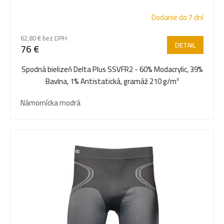
p
Dodanie do 7 dní
r
62,80 € bez DPH
DETAIL
76 €
o
Spodná bielizeň Delta Plus SSVFR2 - 60% Modacrylic, 39%
Bavlna, 1% Antistatická, gramáž 210 g/m²
d
Námornícka modrá
u
k
t