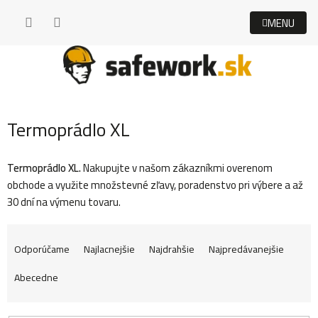
Prejsť
na
obsah
Termoprádlo XL
Termoprádlo XL.
Nakupujte v našom zákazníkmi overenom
obchode a využite množstevné zľavy, poradenstvo pri výbere a až
30 dní na výmenu tovaru.
R
Odporúčame
Najlacnejšie
Najdrahšie
Najpredávanejšie
Abecedne
a