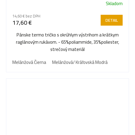
Skladom
14,60 € bez DPH
DETAIL
17,60 €
Pánske termo tričko s okrúhlym výstrihom a krátkym
raglánovým rukávom. - 65%poliammide, 35%poliester,
strečový materiál
Melánžová Čierna
Melánžová/ Kráľovská Modrá