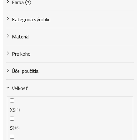
Farba
?
o
Kategória výrobku
d
Materiál
u
Pre koho
k
Účel použitia
Veľkosť
t
XS
1
o
S
16
v