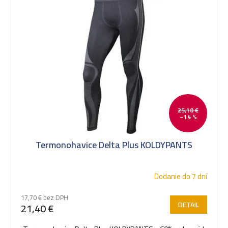
25,10 €
–14 %
Termonohavice Delta Plus KOLDYPANTS
Dodanie do 7 dní
17,70 € bez DPH
DETAIL
21,40 €