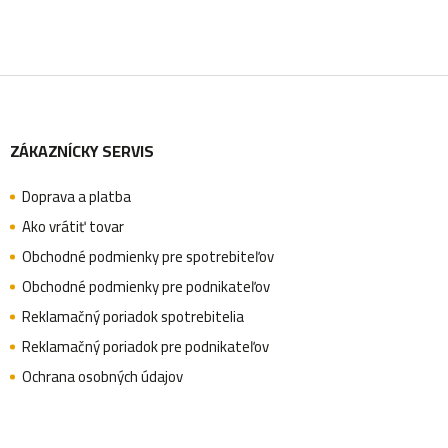
v
k
Z
y
v
ZÁKAZNÍCKY SERVIS
á
ý
p
Doprava a platba
p
Ako vrátiť tovar
i
Obchodné podmienky pre spotrebiteľov
s
ä
Obchodné podmienky pre podnikateľov
u
Reklamačný poriadok spotrebitelia
Reklamačný poriadok pre podnikateľov
t
Ochrana osobných údajov
i