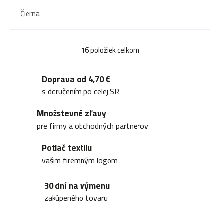
Čierna
16
položiek celkom
O
v
Doprava od 4,70 €
l
s doručením po celej SR
á
Množstevné zľavy
d
pre firmy a obchodných partnerov
a
Potlač textilu
c
vašim firemným logom
i
30 dní na výmenu
e
zakúpeného tovaru
p
r