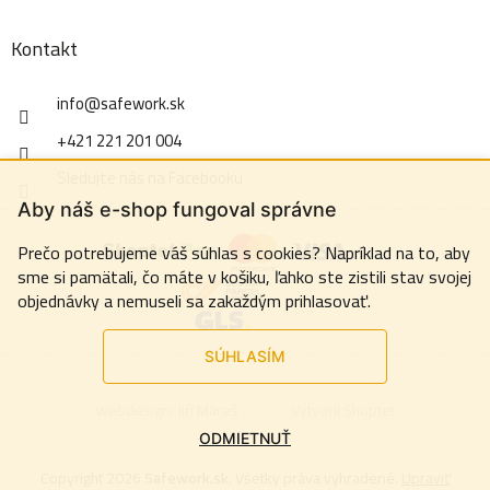
Kontakt
info
@
safework.sk
+421 221 201 004
Sledujte nás na Facebooku
Aby náš e-shop fungoval správne
Prečo potrebujeme váš súhlas s cookies? Napríklad na to, aby
sme si pamätali, čo máte v košiku, ľahko ste zistili stav svojej
objednávky a nemuseli sa zakaždým prihlasovať.
SÚHLASÍM
Webdesign:
Jiří Mareš
Vytvoril Shoptet
ODMIETNUŤ
Copyright 2026
Safework.sk
. Všetky práva vyhradené.
Upraviť