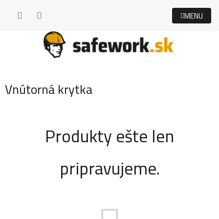
Prejsť
na
obsah
Vnútorná krytka
Produkty ešte len
pripravujeme.