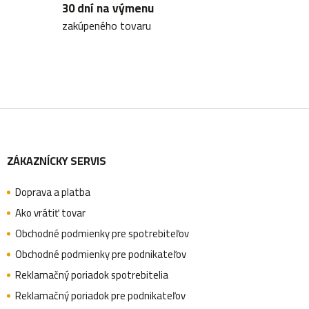
30 dní na výmenu
zakúpeného tovaru
Z
ZÁKAZNÍCKY SERVIS
á
Doprava a platba
p
Ako vrátiť tovar
Obchodné podmienky pre spotrebiteľov
ä
Obchodné podmienky pre podnikateľov
Reklamačný poriadok spotrebitelia
Reklamačný poriadok pre podnikateľov