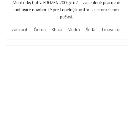
Montérky Cofra FROZEN 200 g/m2 – zateplené pracovné
nohavice navrhnuté pre tepelný komfort aj v mrazivom
počasí.
Antracit
Čierna
Khaki
Modrá
Šedá
Tmavo modrá