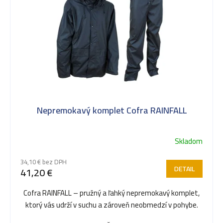
p
i
s
Nepremokavý komplet Cofra RAINFALL
p
Skladom
r
34,10 € bez DPH
DETAIL
41,20 €
o
Cofra RAINFALL – pružný a ľahký nepremokavý komplet,
ktorý vás udrží v suchu a zároveň neobmedzí v pohybe.