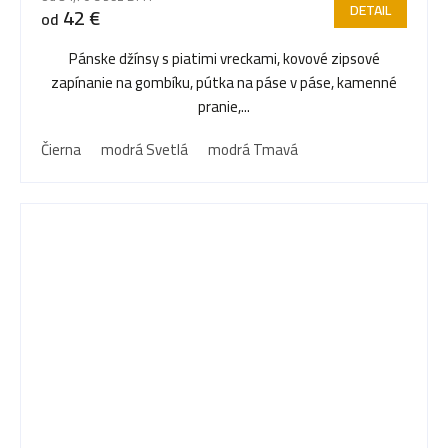
DETAIL
42 €
od
Pánske džínsy s piatimi vreckami, kovové zipsové
zapínanie na gombíku, pútka na páse v páse, kamenné
pranie,...
Čierna
modrá Svetlá
modrá Tmavá