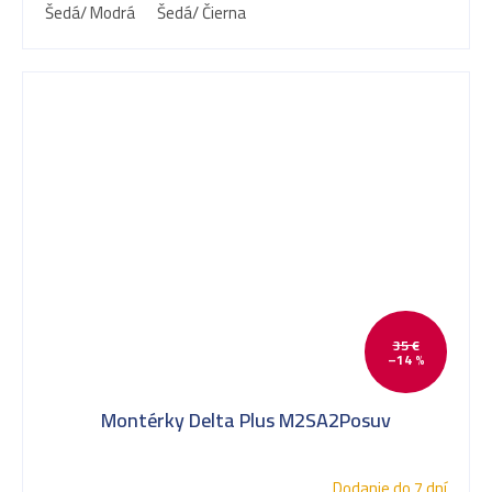
Šedá/ Modrá
Šedá/ Čierna
35 €
–14 %
Montérky Delta Plus M2SA2Posuv
Dodanie do 7 dní