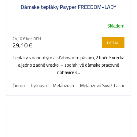
Dámske tepláky Payper FREEDOM+LADY
Skladom
24,10 € bez DPH
DETAIL
29,10 €
Tepláky s napnutým a sťahovacím pásom, 2 bočné vrecká
a jedno zadné vrecko. – spoľahlivé dámske pracovné
nohavice s...
Čierna
Dymová
Melánžová
Melánžová Sivá/ Taliansko