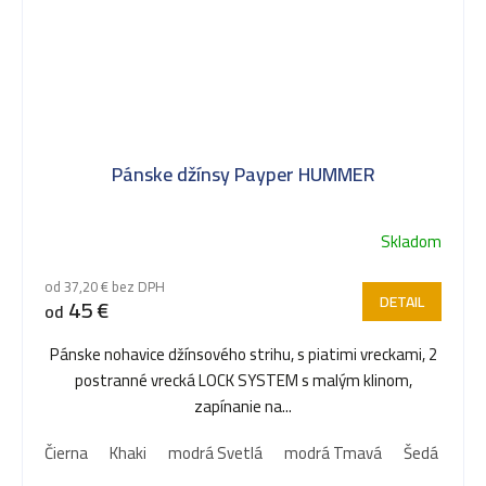
Pánske džínsy Payper HUMMER
Skladom
od 37,20 € bez DPH
DETAIL
45 €
od
Pánske nohavice džínsového strihu, s piatimi vreckami, 2
postranné vrecká LOCK SYSTEM s malým klinom,
zapínanie na...
Čierna
Khaki
modrá Svetlá
modrá Tmavá
Šedá Oceľo