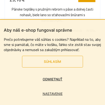
Pánske tepláky s pružným rebrom v páse a dolnej časti
nohavíc, biele lano so sťahovacími šnúrami s
kontrastným...
Antracit
Biela
Červená
Čierna
Dymová
Kráľovská m
Aby náš e-shop fungoval správne
Prečo potrebujeme váš súhlas s cookies? Napríklad na to, aby
sme si pamätali, čo máte v košiku, ľahko ste zistili stav svojej
objednávky a nemuseli sa zakaždým prihlasovať.
SÚHLASÍM
ODMIETNUŤ
NASTAVENIE