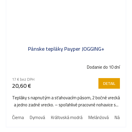
Pánske tepláky Payper JOGGING+
Dodanie do 10 dní
17 € bez DPH
DETAIL
20,60 €
Tepláky s napnutým a sťahovacím pásom, 2 bočné vrecká
a jedno zadné vrecko. – spoľahlivé pracovné nohavice s...
Čierna
Dymová
Kráľovská modrá
Melánžová
Námorní