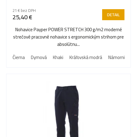
21 € bez DPH
DETAIL
25,40 €
Nohavice Payper POWER STRETCH 300 g/m2 moderné
strečové pracovné nohavice s ergonomickým strihom pre
absolútnu...
Čierna
Dymová
Khaki
Kráľovská modrá
Námornícka m