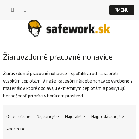
Prejsť
na
obsah
Žiaruvzdorné pracovné nohavice
Žiaruvzdorné pracovné nohavice
- spoľahlivá ochrana proti
vysokým teplotám. V našej kategórii nájdete nohavice vyrobené z
materiálov, ktoré odolávajú extrémnym teplotám a poskytujú
bezpečnosť pri práci v horúcom prostredí.
R
Odporúčame
Najlacnejšie
Najdrahšie
Najpredávanejšie
Abecedne
a