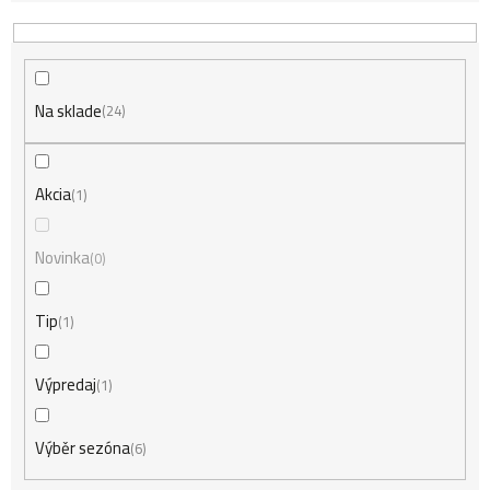
d
Na sklade
e
24
n
Akcia
1
i
Novinka
0
Tip
1
e
Výpredaj
1
p
Výběr sezóna
6