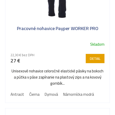
Pracovné nohavice Payper WORKER PRO
Skladom
22,30 € bez DPH
DETAIL
27 €
Unisexové nohavice celoročné elastické pásiky na bokoch
a pútka v páse zapínanie na plastový zips a na kovový
gombík...
Antracit
Čierna
Dymová
Námornícka modrá