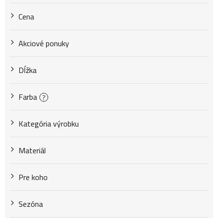
r
Cena
o
Akciové ponuky
d
Dĺžka
u
Farba
?
k
Kategória výrobku
Materiál
t
Pre koho
o
Sezóna