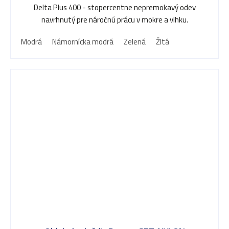
Delta Plus 400 - stopercentne nepremokavý odev
navrhnutý pre náročnú prácu v mokre a vlhku.
Modrá
Námornícka modrá
Zelená
Žltá