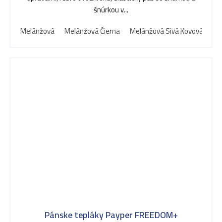
šnúrkou v...
Melánžová
Melánžová Čierna
Melánžová Sivá Kovová
Me
Pánske tepláky Payper FREEDOM+