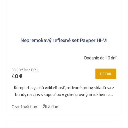
Nepremokavý reflexné set Payper HI-VI
Dodanie do 10 dní
33,10 € bez DPH
DETAIL
40 €
Komplet, vysoká viditeľnosť, reflexné pruhy, skladá sa z
bundy na zips s kapucňou v golieri, rovnými rukávmi a...
Oranžová fluo
Žltá fluo