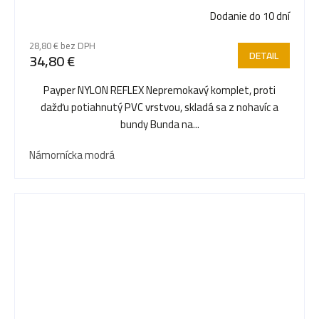
Dodanie do 10 dní
28,80 € bez DPH
DETAIL
34,80 €
Payper NYLON REFLEX Nepremokavý komplet, proti
dažďu potiahnutý PVC vrstvou, skladá sa z nohavíc a
bundy Bunda na...
Námornícka modrá