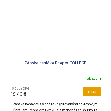
Pánske tepláky Payper COLLEGE
Skladom
16 € bez DPH
DETAIL
19,40 €
Pánske nohavice s vintage-inšpirovanými povrchovými
úpravami, rebro v rozkroku, elastický pás so šnúrkou a