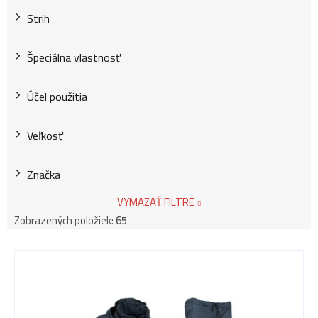
v
Strih
Špeciálna vlastnosť
Účel použitia
Veľkosť
Značka
VYMAZAŤ FILTRE
Zobrazených položiek:
65
V
ý