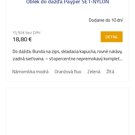
Oblek do dažďa Payper SET-NYLON
Dodanie do 10 dní
15,50 € bez DPH
DETAIL
18,80 €
Do dažďa. Bunda na zips, skladacia kapucňa, rovné rukávy,
zadná sieťovina. – stopercentne nepremokavý komplet...
Námornícka modrá
Oranžová fluo
Zelená
Žltá