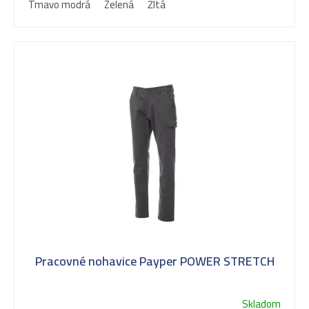
d
Tmavo modrá
Zelená
Žltá
u
k
t
o
v
Pracovné nohavice Payper POWER STRETCH
Skladom