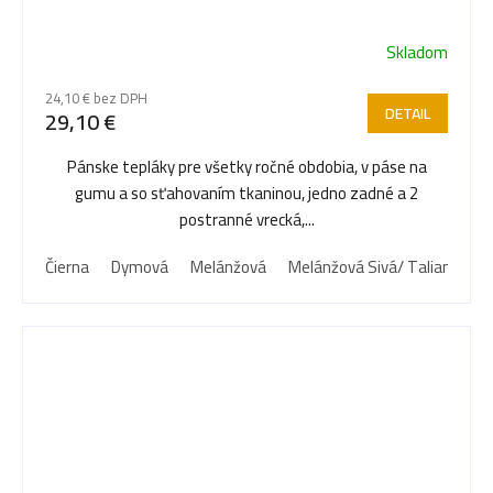
Skladom
24,10 € bez DPH
DETAIL
29,10 €
Pánske tepláky pre všetky ročné obdobia, v páse na
gumu a so sťahovaním tkaninou, jedno zadné a 2
postranné vrecká,...
Čierna
Dymová
Melánžová
Melánžová Sivá/ Taliansko