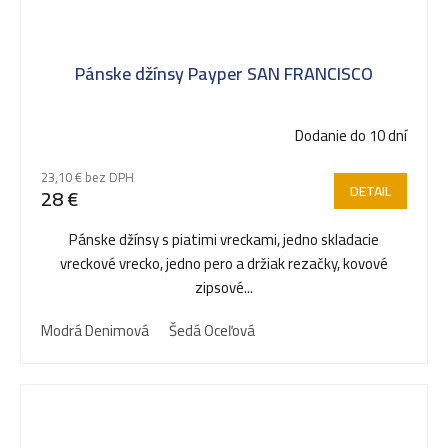
Pánske džínsy Payper SAN FRANCISCO
Dodanie do 10 dní
23,10 € bez DPH
DETAIL
28 €
Pánske džínsy s piatimi vreckami, jedno skladacie
vreckové vrecko, jedno pero a držiak rezačky, kovové
zipsové...
Modrá Denimová
Šedá Oceľová