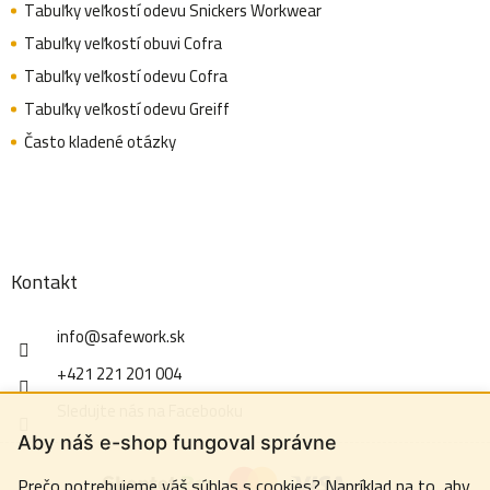
Tabuľky veľkostí odevu Snickers Workwear
Tabuľky veľkostí obuvi Cofra
Tabuľky veľkostí odevu Cofra
Tabuľky veľkostí odevu Greiff
Často kladené otázky
Kontakt
info
@
safework.sk
+421 221 201 004
Sledujte nás na Facebooku
Aby náš e-shop fungoval správne
Prečo potrebujeme váš súhlas s cookies? Napríklad na to, aby