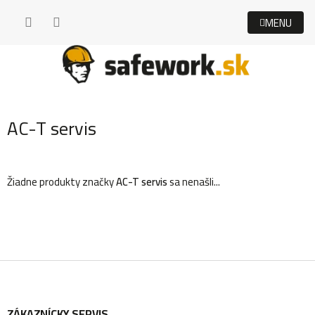
Prejsť
na
obsah
AC-T servis
Žiadne produkty značky
AC-T servis
sa nenašli...
Z
ZÁKAZNÍCKY SERVIS