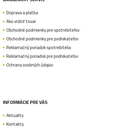
á
Doprava a platba
p
Ako vrátiť tovar
Obchodné podmienky pre spotrebiteľov
ä
Obchodné podmienky pre podnikateľov
Reklamačný poriadok spotrebitelia
Reklamačný poriadok pre podnikateľov
t
Ochrana osobných údajov
i
e
INFORMÁCIE PRE VÁS
Aktuality
Kontakty