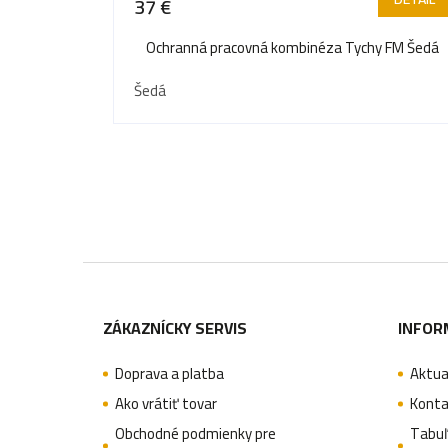
37 €
t
o
Ochranná pracovná kombinéza Tychy FM Šedá
o
v
v
Šedá
Z
á
ZÁKAZNÍCKY SERVIS
INFOR
p
Doprava a platba
Aktua
ä
Ako vrátiť tovar
Konta
t
Obchodné podmienky pre
Tabuľ