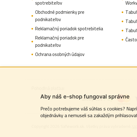
spotrebiteľov
Work
i
Obchodné podmienky pre
Tabuľ
e
podnikateľov
Tabuľ
Reklamačný poriadok spotrebitelia
Tabuľ
Reklamačný poriadok pre
Často
podnikateľov
Ochrana osobných údajov
Pohodlná platba:
Aby náš e-shop fungoval správne
Prečo potrebujeme váš súhlas s cookies? Napríkl
objednávky a nemuseli sa zakaždým prihlasovať
Copyright 2026
Safework.sk
. Všetky práva vyhradené.
Up