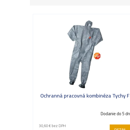
a
d
V
e
ý
n
p
i
i
e
s
p
p
r
r
o
o
Ochranná pracovná kombinéza Tychy F
d
d
u
u
Dodanie do 5 dn
k
k
30,60 € bez DPH
t
DETAIL