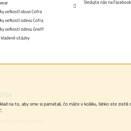
Sledujte nás na Faceboo
wear
p
ky veľkostí obuvi Cofra
r
ky veľkostí odevu Cofra
v
ky veľkostí odevu Greiff
k
 kladené otázky
y
v
ý
p
i
s
u
ad na to, aby sme si pamätali, čo máte v košiku, ľahko ste zistili 
.
raviť nastavenie cookies