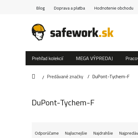
Prejsť
Blog
Doprava a platba
Hodnotenie obchodu
na
obsah
Prehľad kolekcií
MEGA VÝPREDAJ
Praco
Predávané značky
DuPont-Tychem-F
Domov
DuPont-Tychem-F
R
Odporúčame
Najlacnejšie
Najdrahšie
Najpredáv