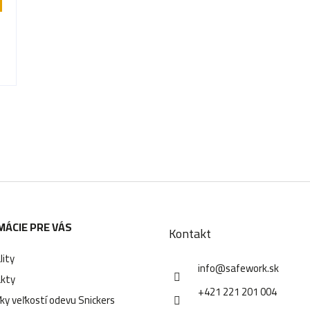
O
v
l
á
d
MÁCIE PRE VÁS
a
Kontakt
c
lity
info
@
safework.sk
i
kty
+421 221 201 004
e
ky veľkostí odevu Snickers