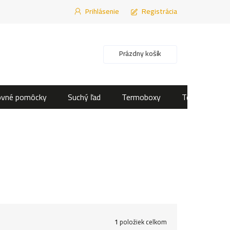
Prihlásenie
Registrácia
Nákupný košík
Prázdny košík
ovné pomôcky
Suchý ľad
Termoboxy
Termotašky
1
položiek celkom