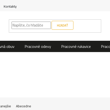
Kontakty
HĽADAŤ
vná obuv
Pracovné odevy
Pracovné rukavice
Prac
anejšie
Abecedne