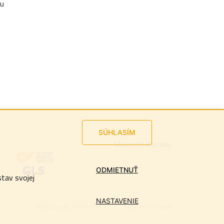
ku
SÚHLASÍM
Možnosti dopravy:
ODMIETNUŤ
stav svojej
NASTAVENIE
Webdesign:
Jiří Mareš
Vytvoril Shoptet